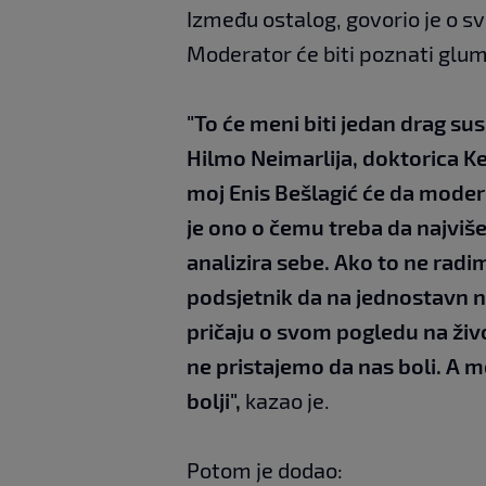
Između ostalog, govorio je o s
Moderator će biti poznati glum
"To će meni biti jedan drag susre
Hilmo Neimarlija, doktorica Ker
moj Enis Bešlagić će da moder
je ono o čemu treba da najviš
analizira sebe. Ako to ne radi
podsjetnik da na jednostavn n
pričaju o svom pogledu na živo
ne pristajemo da nas boli. A 
bolji",
kazao je.
Potom je dodao: