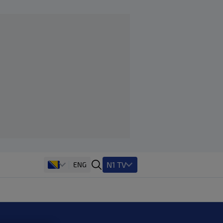
N1 TV
ENG