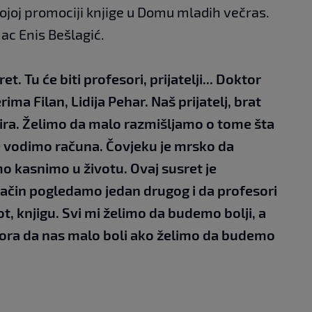
vojoj promociji knjige u Domu mladih večras.
ac Enis Bešlagić.
t. Tu će biti profesori, prijatelji... Doktor
ima Filan, Lidija Pehar. Naš prijatelj, brat
ira. Želimo da malo razmišljamo o tome šta
e vodimo računa. Čovjeku je mrsko da
mo kasnimo u životu. Ovaj susret je
ačin pogledamo jedan drugog i da profesori
t, knjigu. Svi mi želimo da budemo bolji, a
mora da nas malo boli ako želimo da budemo