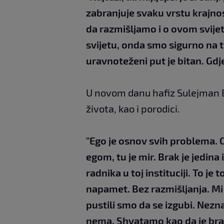
zabranjuje svaku vrstu krajnos
da razmišljamo i o ovom svije
svijetu, onda smo sigurno na 
uravnoteženi put je bitan. Gdj
U novom danu hafiz Sulejman Bu
života, kao i porodici.
"Ego je osnov svih problema. 
egom, tu je mir. Brak je jedina 
radnika u toj instituciji. To je
napamet. Bez razmišljanja. Mi 
pustili smo da se izgubi. Nezn
nema. Shvatamo kao da je brak