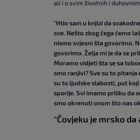
ali i o svim životnih i duhovni
"Htio sam u knjizi da svakodn
sve. Nešto zbog čega ćemo laš
nismo svjesni šta govorimo. N
govorimo. Želja mi je da se pri
Moramo vidjeti šta se sa tob
smo ranjivi? Sve su to pitanj
su to ljudske slabosti, put ko
sporije. Svi imamo priliku da
smo okrenuti onom što nas ok
"Čovjeku je mrsko da 