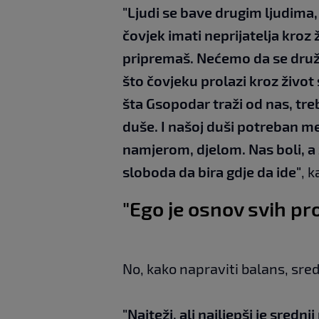
"Ljudi se bave drugim ljudima,
čovjek imati neprijatelja kroz 
pripremaš. Nećemo da se druž
što čovjeku prolazi kroz život 
šta Gsopodar traži od nas, tre
duše. I našoj duši potreban me
namjerom, djelom. Nas boli, a
sloboda da bira gdje da ide"
, 
"Ego je osnov svih p
No, kako napraviti balans, sredn
"Najteži, ali najljepši je sredn