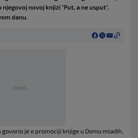
njegovoj novoj knjizi "Put, a ne usput".
ovom danu.
Oglas
ovorio je o promociji knjige u Domu mladih,