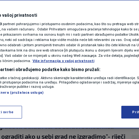
 Bugari za N1:
SHOWBIZ
KOLUMNE
 vašoj privatnosti
 nanosi bol samo
3
partneri pohranjujemo i pristupamo osobnim podacima, kao što su pretraga web stran
ori, na vašem računaru . Odabir Prihvatam omogućava praćenje tehnologije kako bi se 
luje. Lahko je biti
je prikazanim svrhama na osnovu kojih mi i naši partneri obrađujemo podatke Ukoliko
 neki od sadržaja i reklama koje vidite možda neće biti relevantni za vas. Ovaj odab
PODCAST
 uljuditi
no odabrati i pritom promijeniti trenutni odabir ili pristanak tako što ćete kliknuti na U
tavkama link na dnu ove web stranice [ili plutajuću ikonu u donjem lijevom dijelu we
N1 SPECIJAL
vo]. Vaš odabir će se mijenjati u okviru našeg Wеб локација. Za više detalja, pogledaj
s ličnim podacima.
Više informacija o vašoj privatnosti
3
13:10
VIJESTI
komentara
FENOMENI
>
|
|
 partneri obrađujemo podatke kako bismo pružali:
datke o tačnoj geolokaciji. Aktivno skenirajte karakteristike uređaja radi identifikacije.
NEISTRAŽENO
ili pristupanje podacima na uređaju. Prilagođeno oglašavanje i sadržaj, mjerenje ogl
traživanje publike i razvoj usluga.
Više
tnera (pružalaca usluga)
VIRALNO
FOTO
ži svrhe
Pri
 ako želimo siguran grad. Danas se gradi i
PROMO
 gradovi. Otkud? Jer se zdravi odnosi nisu
ograditi ako u sebi grad ne izgradimo"- riječi
VIDEO