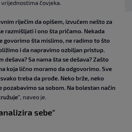
m vrijednostima čovjeka.
evnim riječim da opišem, izvučem nešto za
e razmišljati i ono šta pričamo. Nekada
e govorimo šta mislimo, ne radimo to što
bližimo i da napravimo ozbiljan pristup.
om dešava? Sa nama šta se dešava? Zašto
a na koja lično moramo da odgovorimo. Sve
ji svako treba da prođe. Neko brže, neko
 se pozabavimo sa sobom. Na bolestan način
ružuje"
, naveo je.
analizira sebe"