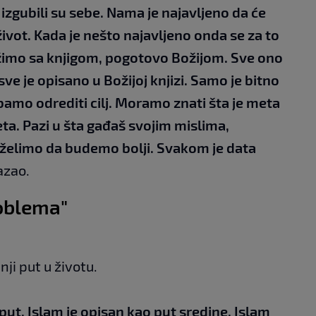
 izgubili su sebe. Nama je najavljeno da će
život. Kada je nešto najavljeno onda se za to
imo sa knjigom, pogotovo Božijom. Sve ono
sve je opisano u Božijoj knjizi. Samo je bitno
bamo odrediti cilj. Moramo znati šta je meta
ta. Pazi u šta gađaš svojim mislima,
 želimo da budemo bolji. Svakom je data
kazao.
roblema"
ji put u životu.
ji put. Islam je opisan kao put sredine. Islam