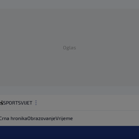
Oglas
SPORT
SVIJET
MAGAZIN
Crna hronika
Obrazovanje
Vrijeme
ZDRAVLJE