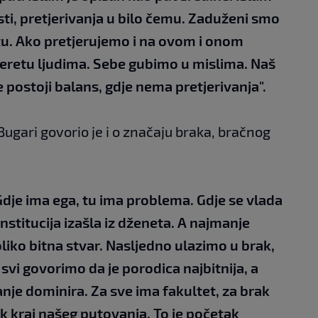
ti, pretjerivanja u bilo čemu. Zaduženi smo
tu. Ako pretjerujemo i na ovom i onom
teretu ljudima. Sebe gubimo u mislima. Naš
e postoji balans, gdje nema pretjerivanja".
gari govorio je i o značaju braka, bračnog
Gdje ima ega, tu ima problema. Gdje se vlada
institucija izašla iz dženeta. A najmanje
 toliko bitna stvar. Nasljedno ulazimo u brak,
svi govorimo da je porodica najbitnija, a
anje dominira. Za sve ima fakultet, za brak
 kraj našeg putovanja. To je početak