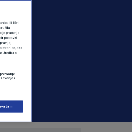
ica ili lični
pružila
 je praćenje
ir postavki
pravljaj
b stranice, ako
te Uredbu o
 Spremanje
ašavanja i
hvatam