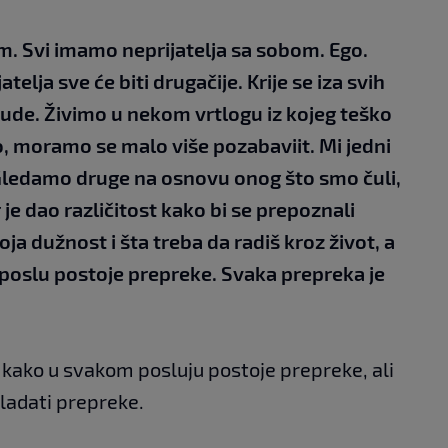
om. Svi imamo neprijatelja sa sobom. Ego.
elja sve će biti drugačije. Krije se iza svih
 ljude. Živimo u nekom vrtlogu iz kojeg teško
o, moramo se malo više pozabaviit. Mi jedni
 Gledamo druge na osnovu onog što smo čuli,
 je dao različitost kako bi se prepoznali
oja dužnost i šta treba da radiš kroz život, a
poslu postoje prepreke. Svaka prepreka je
 kako u svakom posluju postoje prepreke, ali
vladati prepreke.