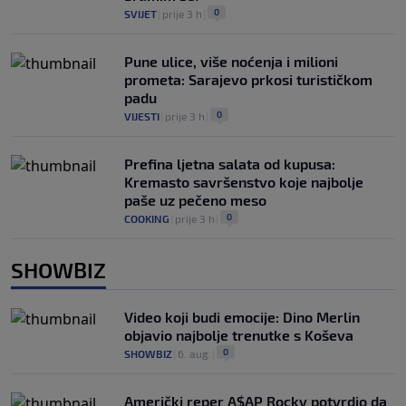
0
SVIJET
|
prije 3 h
|
Pune ulice, više noćenja i milioni
prometa: Sarajevo prkosi turističkom
padu
0
VIJESTI
|
prije 3 h
|
Prefina ljetna salata od kupusa:
Kremasto savršenstvo koje najbolje
paše uz pečeno meso
0
COOKING
|
prije 3 h
|
SHOWBIZ
Video koji budi emocije: Dino Merlin
objavio najbolje trenutke s Koševa
0
SHOWBIZ
|
6. aug.
|
Američki reper A$AP Rocky potvrdio da