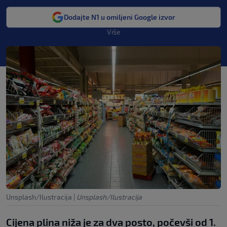
Dodajte N1 u omiljeni Google izvor
Više
Unsplash/Ilustracija
|
Unsplash/Ilustracija
Cijena plina niža je za dva posto, počevši od 1.