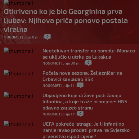
Otkriveno ko je bio Georginina prva
ljubav: Njihova priča ponovo postala
viralna
0
NOGOMET
|
prije 0 min.
|
Neočekivan transfer na pomolu: Monaco
se uključio u utrku za Lukakua
0
NOGOMET
|
prije 30 min.
|
Počela nova sezona: Željezničar na
Grbavici savladao BSK
0
NOGOMET
|
prije 1 h
|
Objavljeno koje države podržavaju
Infantina, a koje traže promjene: HNS
odavno zauzeo stranu
0
NOGOMET
|
prije 1 h
|
UEFA pokreće istragu: Je li Infantino
namjeravao prodati prava na Svjetsko
prvenstvo ispod cijene?