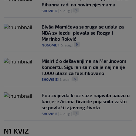
Rihanna radi na novim pjesmama
0
SHOWBIZ
|
6. aug.
|
Bivša Mamićeva supruga se udala za
NBA zvijezdu, pjevala se Rozga i
Marinko Rokvić
0
NOGOMET
|
5. aug.
|
Misirlić o dešavanjima na Merlinovom
koncertu: Siguran sam da je najmanje
1.000 ulaznica falsifikovano
0
SHOWBIZ
|
5. aug.
|
Pop zvijezda kroz suze najavila pauzu u
karijeri: Ariana Grande pojasnila zašto
se povlači iz javnog života
0
SHOWBIZ
|
4. aug.
|
N1 KVIZ