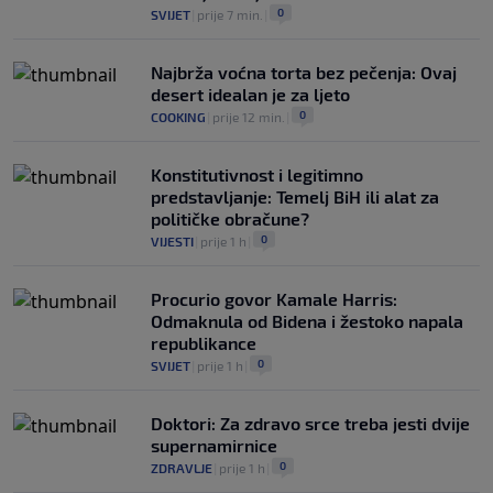
0
SVIJET
|
prije 7 min.
|
Najbrža voćna torta bez pečenja: Ovaj
desert idealan je za ljeto
0
COOKING
|
prije 12 min.
|
Konstitutivnost i legitimno
predstavljanje: Temelj BiH ili alat za
političke obračune?
0
VIJESTI
|
prije 1 h
|
Procurio govor Kamale Harris:
Odmaknula od Bidena i žestoko napala
republikance
0
SVIJET
|
prije 1 h
|
Doktori: Za zdravo srce treba jesti dvije
supernamirnice
0
ZDRAVLJE
|
prije 1 h
|