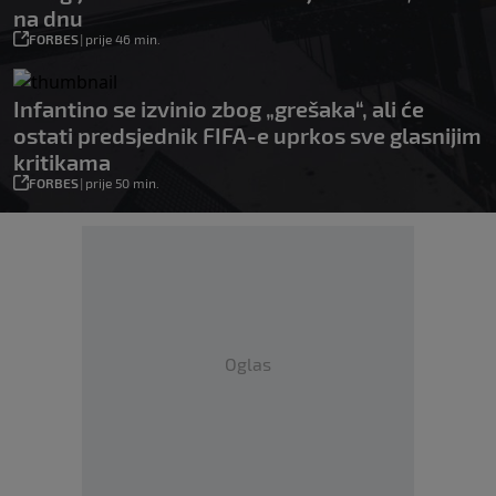
na dnu
FORBES
|
prije 46 min.
Infantino se izvinio zbog „grešaka“, ali će
ostati predsjednik FIFA-e uprkos sve glasnijim
kritikama
FORBES
|
prije 50 min.
Oglas