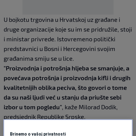
U bojkotu trgovina u Hrvatskoj uz građane i
druge organizacije koje su im se pridružile, stoji
i ministar privrede. Istovremeno politički
predstavnici u Bosni i Hercegovini svojim
građanima smiju se u lice.
"Proizvodnja i potrošnja hljeba se smanjuje, a
povećava potrošnja i proizvodnja kifli i drugih
kvalitetnijih oblika peciva, što govori o tome
da su naši ljudi već u stanju da priušte sebi
izbor u tom pogledu"
, kaže Milorad Dodik,
predsjednik Republike Srpske.
Brinemo o vašoj privatnosti