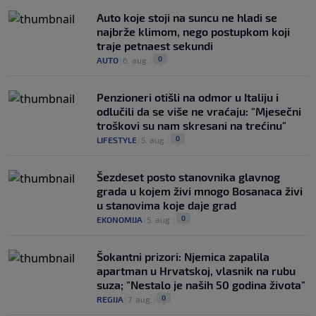
Auto koje stoji na suncu ne hladi se
najbrže klimom, nego postupkom koji
traje petnaest sekundi
0
AUTO
|
6. aug.
|
Penzioneri otišli na odmor u Italiju i
odlučili da se više ne vraćaju: "Mjesečni
troškovi su nam skresani na trećinu"
0
LIFESTYLE
|
5. aug.
|
Šezdeset posto stanovnika glavnog
grada u kojem živi mnogo Bosanaca živi
u stanovima koje daje grad
0
EKONOMIJA
|
5. aug.
|
Šokantni prizori: Njemica zapalila
apartman u Hrvatskoj, vlasnik na rubu
suza; "Nestalo je naših 50 godina života"
0
REGIJA
|
7. aug.
|