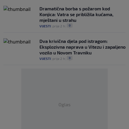
Dramatična borba s požarom kod
Konjica: Vatra se približila kućama,
mještani u strahu
0
VIJESTI
|
prije 2 h
|
Dva krivična djela pod istragom:
Eksplozivna naprava u Vitezu i zapaljeno
vozilo u Novom Travniku
0
VIJESTI
|
prije 2 h
|
Oglas