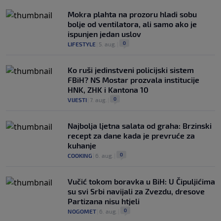
Mokra plahta na prozoru hladi sobu
bolje od ventilatora, ali samo ako je
ispunjen jedan uslov
0
LIFESTYLE
|
5. aug.
|
Ko ruši jedinstveni policijski sistem
FBiH? NS Mostar prozvala institucije
HNK, ZHK i Kantona 10
0
VIJESTI
|
7. aug.
|
Najbolja ljetna salata od graha: Brzinski
recept za dane kada je prevruće za
kuhanje
0
COOKING
|
6. aug.
|
Vučić tokom boravka u BiH: U Čipuljićima
su svi Srbi navijali za Zvezdu, dresove
Partizana nisu htjeli
0
NOGOMET
|
6. aug.
|