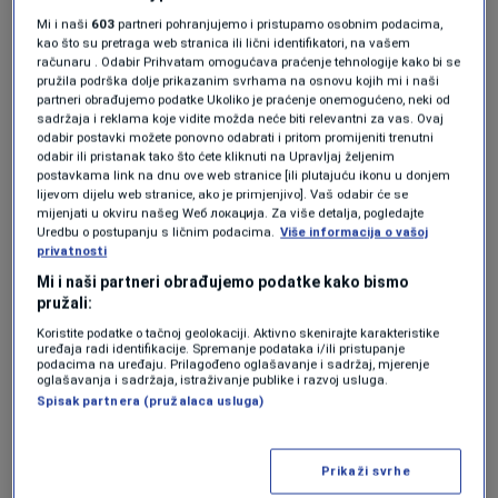
I tako kifla postaje luksuz. Nije ovo jedini
Mi i naši
603
partneri pohranjujemo i pristupamo osobnim podacima,
primjer, ali je najsvježiji. Još odzvanja i poruka
kao što su pretraga web stranica ili lični identifikatori, na vašem
računaru . Odabir Prihvatam omogućava praćenje tehnologije kako bi se
bišeg federalnog premijera od prije četiri
pružila podrška dolje prikazanim svrhama na osnovu kojih mi i naši
partneri obrađujemo podatke Ukoliko je praćenje onemogućeno, neki od
godine, koji se nalazi na odsluženju zatvorske
sadržaja i reklama koje vidite možda neće biti relevantni za vas. Ovaj
odabir postavki možete ponovno odabrati i pritom promijeniti trenutni
kazne. Na konstataciju TV voditelja da 100 KM
odabir ili pristanak tako što ćete kliknuti na Upravljaj željenim
ove i 100 KM prošle godine nije isto, Fadil
postavkama link na dnu ove web stranice [ili plutajuću ikonu u donjem
lijevom dijelu web stranice, ako je primjenjivo]. Vaš odabir će se
Novalić odgovara:
mijenjati u okviru našeg Wеб локација. Za više detalja, pogledajte
Uredbu o postupanju s ličnim podacima.
Više informacija o vašoj
privatnosti
"Zavisi šta kupujete, to je moj odgovor. Ako
Mi i naši partneri obrađujemo podatke kako bismo
pružali:
kupujete ulje, kupićete ga 37% manje. Dakle,
Koristite podatke o tačnoj geolokaciji. Aktivno skenirajte karakteristike
uređaja radi identifikacije. Spremanje podataka i/ili pristupanje
kupićete manje litara 37%. Umjesto 100,
podacima na uređaju. Prilagođeno oglašavanje i sadržaj, mjerenje
oglašavanja i sadržaja, istraživanje publike i razvoj usluga.
kupićete 63."
Spisak partnera (pružalaca usluga)
Da se nosioci vlasti najmanje brinu o onima koji
Prikaži svrhe