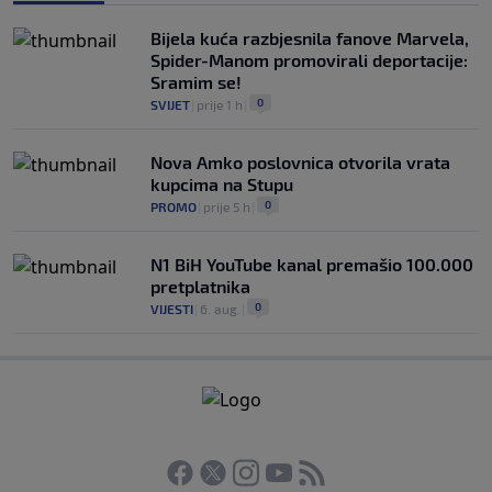
Bijela kuća razbjesnila fanove Marvela,
Spider-Manom promovirali deportacije:
Sramim se!
0
SVIJET
|
prije 1 h
|
Nova Amko poslovnica otvorila vrata
kupcima na Stupu
0
PROMO
|
prije 5 h
|
N1 BiH YouTube kanal premašio 100.000
pretplatnika
0
VIJESTI
|
6. aug.
|