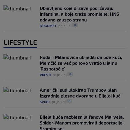
Objavljeno koje države podržavaju
Infantina, a koje traže promjene: HNS
odavno zauzeo stranu
0
NOGOMET
|
prije 1 h
|
LIFESTYLE
Rudari Milanovića ubijedili da ode kući,
Memčić se već ponovo vratio u jamu
'Raspotočje'
0
VIJESTI
|
prije 2 h
|
Američki sud blokirao Trumpov plan
izgradnje plesne dvorane u Bijeloj kući
0
SVIJET
|
prije 3 h
|
Bijela kuća razbjesnila fanove Marvela,
Spider-Manom promovirali deportacije:
Sramim se!