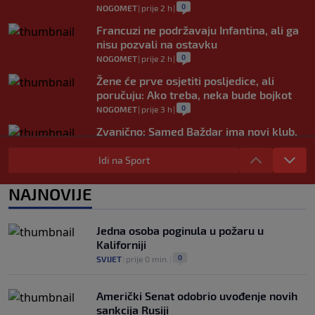
0
NOGOMET
|
prije 2 h
|
Francuzi ne podržavaju Infantina, ali ga
nisu pozvali na ostavku
0
NOGOMET
|
prije 2 h
|
Žene će prve osjetiti posljedice, ali
poručuju: Ako treba, neka bude bojkot
0
NOGOMET
|
prije 3 h
|
Zvanično: Samed Baždar ima novi klub,
zadužio broj sa velikom "težinom"
Idi na Sport
0
NOGOMET
|
prije 5 h
|
Prije nekoliko godina zaludjela je
NAJNOVIJE
internet, a onda nestala iz javnosti: Svi
se pitaju gdje je i šta radi (VIDEO)
0
OSTALI SPORTOVI
|
prije 5 h
|
Jedna osoba poginula u požaru u
Kaliforniji
0
SVIJET
|
prije 0 min.
|
Američki Senat odobrio uvođenje novih
sankcija Rusiji