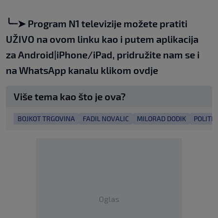
╰┈➤
Program N1 televizije možete pratiti
UŽIVO na
ovom linku
kao i putem aplikacija
za
An
droid
|
iPhone/iPad,
pridružite nam se i
na WhatsApp kanalu klikom
ovdje
Više tema kao što je ova?
BOJKOT TRGOVINA
FADIL NOVALIC
MILORAD DODIK
POLITIČ
Oglas