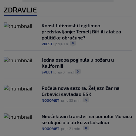
ZDRAVLJE
Konstitutivnost i legitimno
predstavljanje: Temelj BiH ili alat za
političke obračune?
0
VIJESTI
|
prije 1 h
|
Jedna osoba poginula u požaru u
Kaliforniji
0
SVIJET
|
prije 0 min.
|
Počela nova sezona: Željezničar na
Grbavici savladao BSK
0
NOGOMET
|
prije 53 min.
|
Neočekivan transfer na pomolu: Monaco
se uključio u utrku za Lukakua
0
NOGOMET
|
prije 21 min.
|