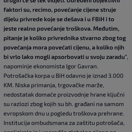
drugih će se tek vidjeti. Određeni objektivni
faktori su, recimo, povećanje cijene struje
dijelu privrede koje se dešava i u FBiH i to
jeste realno povećanje troškova. Međutim,
pitanje je koliko privrednika stvarno zbog tog
povećanja mora povećati cijenu, a koliko njih
bi vrlo lako mogli apsorbovati u svoju zaradu"
,
napominje ekonomista Igor Gavran.
Potrošačka korpa u BiH odavno je iznad 3.000
KM. Niska primanja, trgovačke marže,
nedostatak domaće proizvodnje hrane ključni
su razlozi zbog kojih su bh. građani na samom
evropskom dnu u pogledu troškova prehrane.
Institucija ombudsmana za zaštitu potrošača,