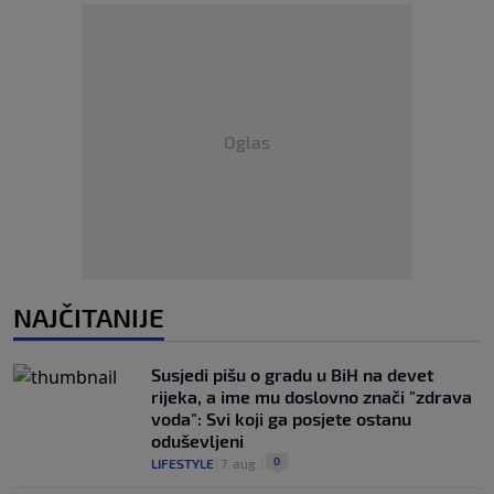
Oglas
NAJČITANIJE
Susjedi pišu o gradu u BiH na devet
rijeka, a ime mu doslovno znači "zdrava
voda": Svi koji ga posjete ostanu
oduševljeni
0
LIFESTYLE
|
7. aug.
|