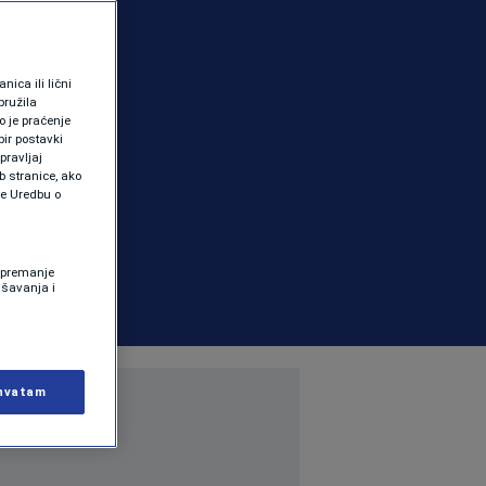
ica ili lični
pružila
 je praćenje
ir postavki
pravljaj
b stranice, ako
te Uredbu o
 Spremanje
ašavanja i
hvatam