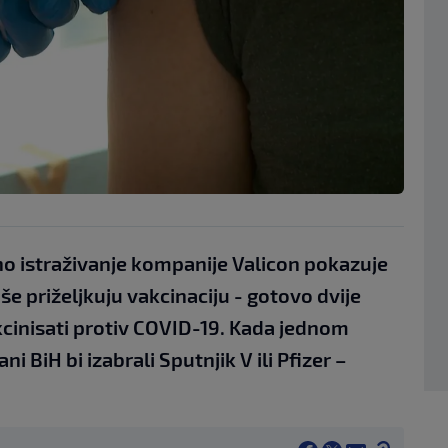
 istraživanje kompanije Valicon pokazuje
iše priželjkuju vakcinaciju - gotovo dvije
kcinisati protiv COVID-19. Kada jednom
 BiH bi izabrali Sputnjik V ili Pfizer –