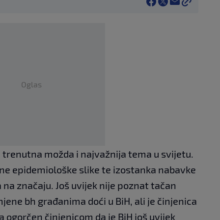
Oglas
e trenutna možda i najvažnija tema u svijetu.
ane epidemiološke slike te izostanka nabavke
a na značaju. Još uvijek nije poznat tačan
ene bh građanima doći u BiH, ali je činjenica
a ogorčen činjenicom da je BiH još uvijek