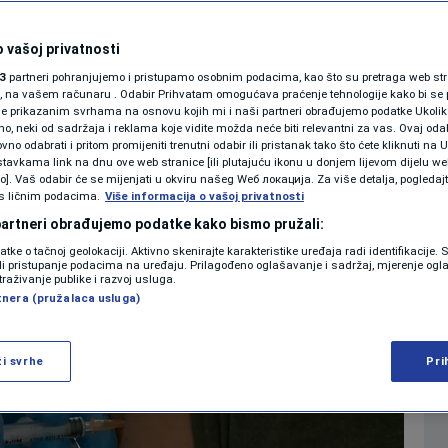
otovo dvije trećine
SHOWBIZ
KOLUMNE
 vašoj privatnosti
želi vakcinisati
3
partneri pohranjujemo i pristupamo osobnim podacima, kao što su pretraga web stran
ori, na vašem računaru . Odabir Prihvatam omogućava praćenje tehnologije kako bi se 
je prikazanim svrhama na osnovu kojih mi i naši partneri obrađujemo podatke Ukoliko
0
11:01
VIJESTI
komentara
>
|
|
 neki od sadržaja i reklama koje vidite možda neće biti relevantni za vas. Ovaj odab
PODCAST
no odabrati i pritom promijeniti trenutni odabir ili pristanak tako što ćete kliknuti na U
tavkama link na dnu ove web stranice [ili plutajuću ikonu u donjem lijevom dijelu we
N1 SPECIJAL
vo]. Vaš odabir će se mijenjati u okviru našeg Wеб локација. Za više detalja, pogledaj
s ličnim podacima.
Više
Više informacija o vašoj privatnosti
FENOMENI
 partneri obrađujemo podatke kako bismo pružali:
datke o tačnoj geolokaciji. Aktivno skenirajte karakteristike uređaja radi identifikacije.
NEISTRAŽENO
ili pristupanje podacima na uređaju. Prilagođeno oglašavanje i sadržaj, mjerenje ogl
traživanje publike i razvoj usluga.
tnera (pružalaca usluga)
VIRALNO
FOTO
ži svrhe
Pri
PROMO
VIDEO