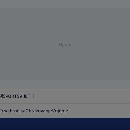
Oglas
SPORT
SVIJET
MAGAZIN
Crna hronika
Obrazovanje
Vrijeme
ZDRAVLJE