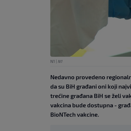
N1
|
N1
Nedavno provedeno regionalno
da su BiH građani oni koji najv
trećine građana BiH se želi va
vakcina bude dostupna - građani
BioNTech vakcine.