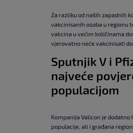
Za razliku od naših zapadnih ko
vakcinisanih osoba u regionu te
vakcina u većim količinama dost
vjerovatno neće vakcinisati dok
Sputnjik V i Pf
najveće povje
populacijom
Kompanija Valicon je dodatno ht
populacije, ali i građana regio