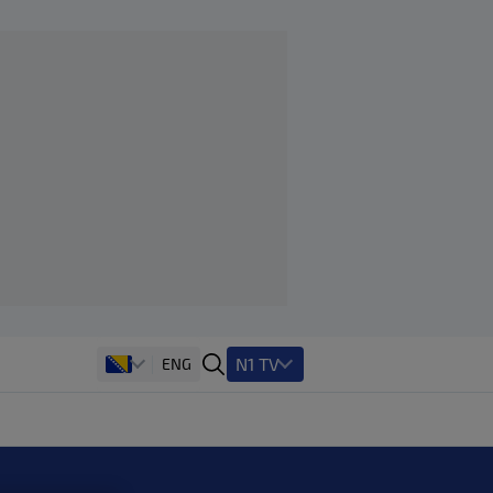
N1 TV
ENG