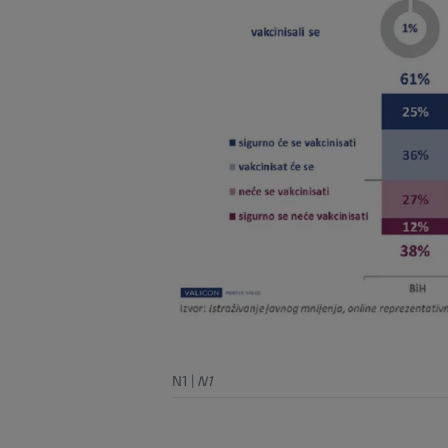
N1
|
N1