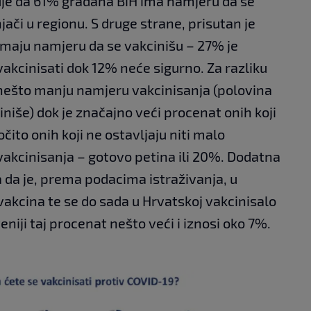
je da 61% građana BiH ima namjeru da se
ači u regionu. S druge strane, prisutan je
emaju namjeru da se vakcinišu – 27% je
vakcinisati dok 12% neće sigurno. Za razliku
u nešto manju namjeru vakcinisanja (polovina
niše) dok je značajno veći procenat onih koji
očito onih koji ne ostavljaju niti malo
akcinisanja – gotovo petina ili 20%. Dodatna
a da je, prema podacima istraživanja, u
vakcina te se do sada u Hrvatskoj vakcinisalo
eniji taj procenat nešto veći i iznosi oko 7%.