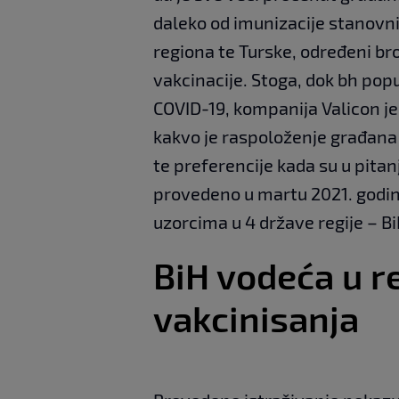
daleko od imunizacije stanovn
regiona te Turske, određeni b
vakcinacije. Stoga, dok bh pop
COVID-19, kompanija Valicon je 
kakvo je raspoloženje građana u
te preferencije kada su u pitan
provedeno u martu 2021. godi
uzorcima u 4 države regije – BiH,
BiH vodeća u r
vakcinisanja