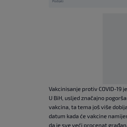
Podijeli
Vakcinisanje protiv COVID-19 j
U BiH, usljed značajno pogorš
vakcina, ta tema još više dobij
datum kada će vakcine namijenj
da je sve veći procenat građan