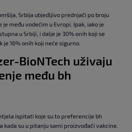
mšija, Srbija ubjedljivo prednjači po broju
 je među vodećim u Evropi. Ipak, iako je
upna u Srbiji, i dalje je 30% onih koji se
 je 16% onih koji neće sigurno.
izer-BioNTech uživaju
renje među bh
jela ispitati koje su to preferencije bh
na kada su u pitanju sami proizvođači vakcine.