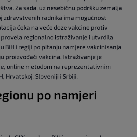
ištva. Za sada, uz nesebičnu podršku zemalja
roj zdravstvenih radnika ima mogućnost
ulacija čeka na veće doze vakcine protiv
provela regionalno istraživanje i utvrdila
 BiH i regiji po pitanju namjere vakcinisanja
ju proizvođači vakcina. Istraživanje je
ne, online metodom na reprezentativnim
 Hrvatskoj, Sloveniji i Srbiji.
egionu po namjeri