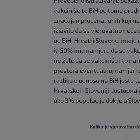
Provedeno istraživanje pokazu
vakciniše te BiH po tome prednj
značajan procenat onih koji n
izjavilo da se vjerovatno neće 
od BiH, Hrvati i Slovenci imaj
ili 50% ima namjeru da se vakci
ne žele da se vakcinišu i to nar
prostora eventualnoj namjeri v
razlika u odnosu na BiH jeste t
Hrvatskoj i Sloveniji dostupna 
oko 3% populacije dok je u Slov