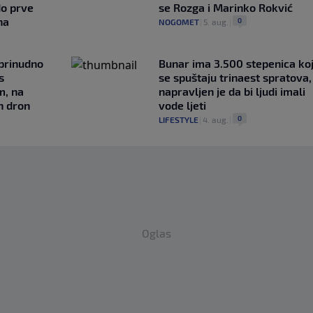
do prve
se Rozga i Marinko Rokvić
na
0
NOGOMET
|
5. aug.
|
 prinudno
Bunar imа 3.500 stepenica ko
s
se spuštaju trinaest spratova,
m, na
napravljen je da bi ljudi imali
n dron
vode ljeti
0
LIFESTYLE
|
4. aug.
|
Oglas