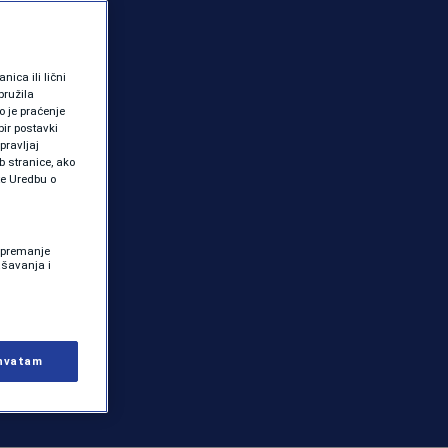
ica ili lični
pružila
 je praćenje
ir postavki
pravljaj
b stranice, ako
te Uredbu o
 Spremanje
ašavanja i
hvatam