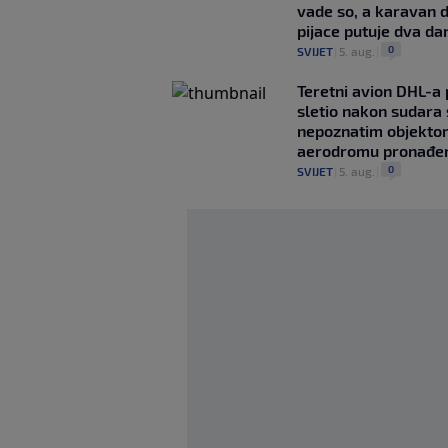
vade so, a karavan 
pijace putuje dva da
0
SVIJET
|
5. aug.
|
Teretni avion DHL-a
sletio nakon sudara 
nepoznatim objekto
aerodromu pronađe
0
SVIJET
|
5. aug.
|