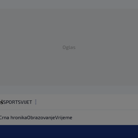
Oglas
SPORT
SVIJET
MAGAZIN
Crna hronika
Obrazovanje
Vrijeme
ZDRAVLJE