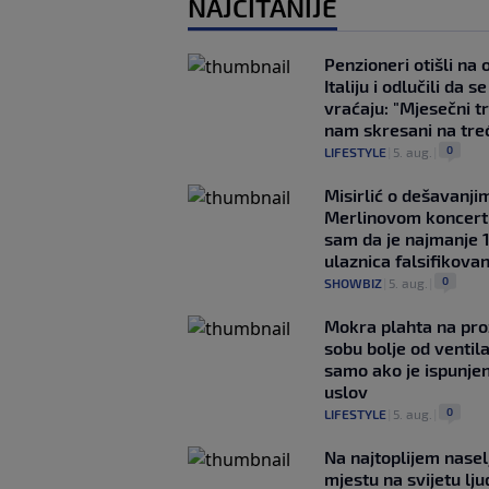
NAJČITANIJE
Penzioneri otišli na
Italiju i odlučili da s
vraćaju: "Mjesečni t
nam skresani na tre
0
LIFESTYLE
|
5. aug.
|
Misirlić o dešavanji
Merlinovom koncert
sam da je najmanje 
ulaznica falsifikova
0
SHOWBIZ
|
5. aug.
|
Mokra plahta na pro
sobu bolje od ventila
samo ako je ispunje
uslov
0
LIFESTYLE
|
5. aug.
|
Na najtoplijem nase
mjestu na svijetu lj