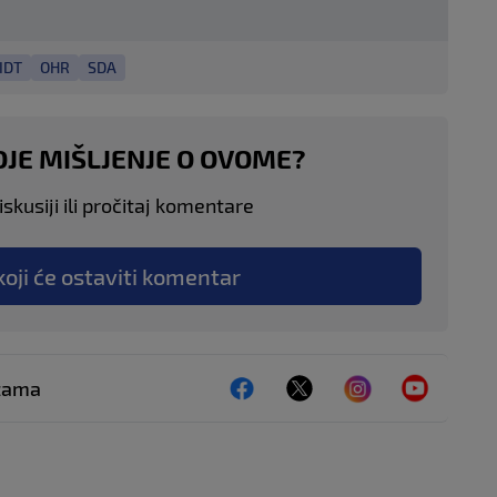
IDT
OHR
SDA
OJE MIŠLJENJE O OVOME?
skusiji ili pročitaj komentare
koji će ostaviti komentar
ežama