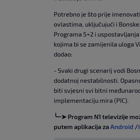
Potrebno je što prije imenova
ovlastima, uključujući i Bonske
Programa 5+2 i uspostavljanj
kojima bi se zamijenila uloga V
dodao:
- Svaki drugi scenarij vodi B
dodatnoj nestabilnosti. Opasno
biti svjesni svi bitni međunarod
implementaciju mira (PIC).
╰┈➤ Program N1 televizije mo
putem aplikacija za
Android
/