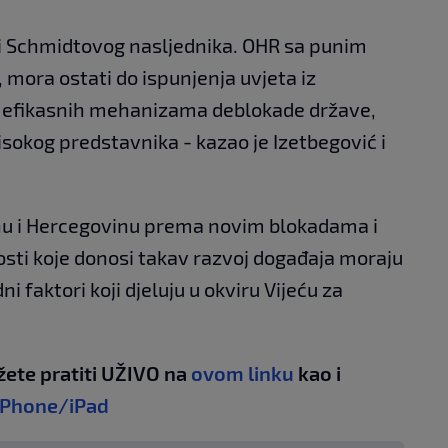
ti Schmidtovog nasljednika. OHR sa punim
, mora ostati do ispunjenja uvjeta iz
a efikasnih mehanizama deblokade države,
isokog predstavnika - kazao je Izetbegović i
osnu i Hercegovinu prema novim blokadama i
sti koje donosi takav razvoj događaja moraju
ni faktori koji djeluju u okviru Vijeću za
žete pratiti UŽIVO na
ovom linku
kao i
iPhone/iPad