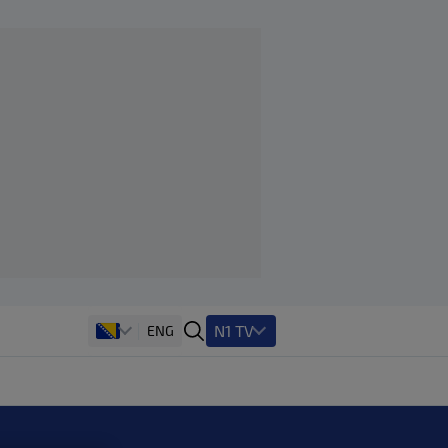
N1 TV
ENG