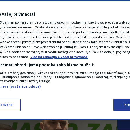
SHOWBIZ
HR mora ostati, svaki
KOLUMNE
 vašoj privatnosti
3
partneri pohranjujemo i pristupamo osobnim podacima, kao što su pretraga web stran
 vodi BiH prema
ori, na vašem računaru . Odabir Prihvatam omogućava praćenje tehnologije kako bi se 
je prikazanim svrhama na osnovu kojih mi i naši partneri obrađujemo podatke Ukoliko
 neki od sadržaja i reklama koje vidite možda neće biti relevantni za vas. Ovaj odab
ma i dodatnoj
PODCAST
no odabrati i pritom promijeniti trenutni odabir ili pristanak tako što ćete kliknuti na U
tavkama link na dnu ove web stranice [ili plutajuću ikonu u donjem lijevom dijelu we
N1 SPECIJAL
vo]. Vaš odabir će se mijenjati u okviru našeg Wеб локација. Za više detalja, pogledaj
s ličnim podacima.
Više informacija o vašoj privatnosti
FENOMENI
 partneri obrađujemo podatke kako bismo pružali:
0
:01
VIJESTI
komentara
datke o tačnoj geolokaciji. Aktivno skenirajte karakteristike uređaja radi identifikacije.
|
|
NEISTRAŽENO
ili pristupanje podacima na uređaju. Prilagođeno oglašavanje i sadržaj, mjerenje ogl
traživanje publike i razvoj usluga.
tnera (pružalaca usluga)
VIRALNO
Više
FOTO
ži svrhe
Pri
PROMO
VIDEO