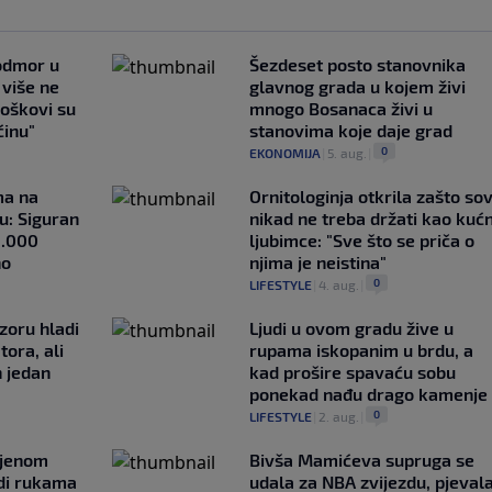
 odmor u
Šezdeset posto stanovnika
e više ne
glavnog grada u kojem živi
roškovi su
mnogo Bosanaca živi u
ćinu"
stanovima koje daje grad
0
EKONOMIJA
|
5. aug.
|
ma na
Ornitologinja otkrila zašto so
u: Siguran
nikad ne treba držati kao kuć
1.000
ljubimce: "Sve što se priča o
no
njima je neistina"
0
LIFESTYLE
|
4. aug.
|
zoru hladi
Ljudi u ovom gradu žive u
tora, ali
rupama iskopanim u brdu, a
n jedan
kad prošire spavaću sobu
ponekad nađu drago kamenje
0
LIFESTYLE
|
2. aug.
|
ljenom
Bivša Mamićeva supruga se
udi rukama
udala za NBA zvijezdu, pjeval