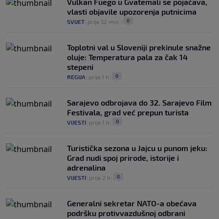
Vulkan Fuego u Gvatemali se pojačava,
vlasti objavile upozorenja putnicima
0
SVIJET
|
prije 52 min.
|
Toplotni val u Sloveniji prekinule snažne
oluje: Temperatura pala za čak 14
stepeni
0
REGIJA
|
prije 1 h
|
Sarajevo odbrojava do 32. Sarajevo Film
Festivala, grad već prepun turista
0
VIJESTI
|
prije 1 h
|
Turistička sezona u Jajcu u punom jeku:
Grad nudi spoj prirode, istorije i
adrenalina
0
VIJESTI
|
prije 2 h
|
Generalni sekretar NATO-a obećava
podršku protivvazdušnoj odbrani