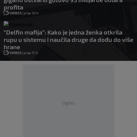
profita
FORBES
|
prije 10 h
“Delfin mafija”: Kako je jedna ženka otkrila
rupu u sistemu i naučila druge da dođu do više
hrane
FORBES
|
prije 11 h
Oglas