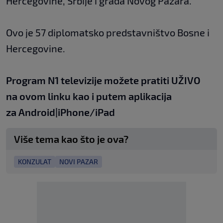
Hercegovine, Srbije i grada Novog Pazara.
Ovo je 57 diplomatsko predstavništvo Bosne i
Hercegovine.
Program N1 televizije možete pratiti UŽIVO
na
ovom linku
kao i putem aplikacija
za
An
droid
|
iPhone/iPad
Više tema kao što je ova?
KONZULAT
NOVI PAZAR