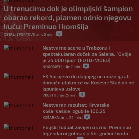
U trenucima dok je olimpijski šampion
obarao rekord, plamen odnio njegovu
kuću: Preminuo i komšija
0
OSTALI SPORTOVI
|
prije 5 min.
|
Nestvarne scene u Trabzonu i
spektakularan doček za Salaha: "Ovdje
je 25.000 ljudi" (FOTO/VIDEO)
0
NOGOMET
|
prije 7 min.
|
FK Sarajevo do daljnjeg ne može igrati
domaće utakmice na Koševu: Stadion ne
ispunjava uslove
0
VIJESTI
|
prije 25 min.
|
Nestvaran rezultat: Hrvatske
košarkašice izgubile 100:25
0
KOŠARKA
|
prije 29 min.
|
Poljski fudbal zavijen u crno: Preminuo
legendarni golman u 44. godini života