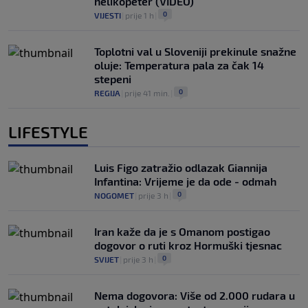
helikopeter (VIDEO)
0
VIJESTI
|
prije 1 h
|
Toplotni val u Sloveniji prekinule snažne
oluje: Temperatura pala za čak 14
stepeni
0
REGIJA
|
prije 41 min.
|
LIFESTYLE
Luis Figo zatražio odlazak Giannija
Infantina: Vrijeme je da ode - odmah
0
NOGOMET
|
prije 3 h
|
Iran kaže da je s Omanom postigao
dogovor o ruti kroz Hormuški tjesnac
0
SVIJET
|
prije 3 h
|
Nema dogovora: Više od 2.000 rudara u