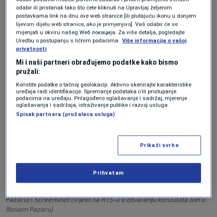
osnovu sporazuma Srbije i BiH, navodeći pri
odabir ili pristanak tako što ćete kliknuti na Upravljaj željenim
postavkama link na dnu ove web stranice [ili plutajuću ikonu u donjem
tome da ga je Federacija otvorila iako je jasno
lijevom dijelu web stranice, ako je primjenjivo]. Vaš odabir će se
mijenjati u okviru našeg Wеб локација. Za više detalja, pogledajte
da vanjska politika države ne može biti na
Uredbu o postupanju s ličnim podacima.
Više informacija o vašoj
privatnosti
nivou entiteta.
Mi i naši partneri obrađujemo podatke kako bismo
pružali:
Koristite podatke o tačnoj geolokaciji. Aktivno skenirajte karakteristike
uređaja radi identifikacije. Spremanje podataka i/ili pristupanje
podacima na uređaju. Prilagođeno oglašavanje i sadržaj, mjerenje
oglašavanja i sadržaja, istraživanje publike i razvoj usluga.
Spisak partnera (pružalaca usluga)
Prikaži svrhe
Prihvatam
Screenshot (Vijest na RTS-u o otvaranju konzulata BiH u Novom
Pazaru)
|
Screenshot (Vijest na RTS-u o otvaranju konzulata BiH u
Novom Pazaru)