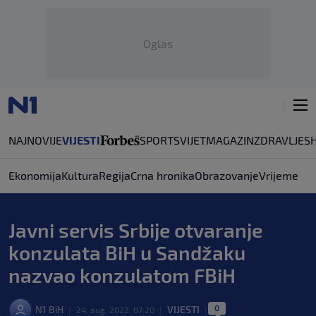
Oglas
NAJNOVIJE
VIJESTI
SPORT
SVIJET
MAGAZIN
ZDRAVLJE
S
Ekonomija
Kultura
Regija
Crna hronika
Obrazovanje
Vrijeme
Javni servis Srbije otvaranje
konzulata BiH u Sandžaku
nazvao konzulatom FBiH
0
N1 BiH
VIJESTI
|
24. aug. 2022. 07:20
|
|