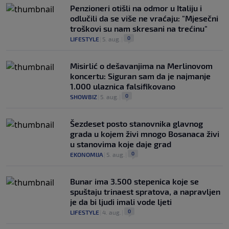
Penzioneri otišli na odmor u Italiju i
odlučili da se više ne vraćaju: "Mjesečni
troškovi su nam skresani na trećinu"
0
LIFESTYLE
|
5. aug.
|
Misirlić o dešavanjima na Merlinovom
koncertu: Siguran sam da je najmanje
1.000 ulaznica falsifikovano
0
SHOWBIZ
|
5. aug.
|
Šezdeset posto stanovnika glavnog
grada u kojem živi mnogo Bosanaca živi
u stanovima koje daje grad
0
EKONOMIJA
|
5. aug.
|
Bunar imа 3.500 stepenica koje se
spuštaju trinaest spratova, a napravljen
je da bi ljudi imali vode ljeti
0
LIFESTYLE
|
4. aug.
|