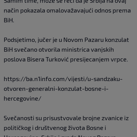
Samim time, može se reći da je Srbija na ovaj
način pokazala omalovažavajući odnos prema
BiH.
Podsjetimo, jučer je u Novom Pazaru konzulat
BiH svečano otvorila ministrica vanjskih
poslova Bisera Turković presijecanjem vrpce.
https://ba.n1info.com/vijesti/u-sandzaku-
otvoren-generalni-konzulat-bosne-i-
hercegovine/
Svečanosti su prisustvovale brojne zvanice iz
političkog i društvenog života Bosne i