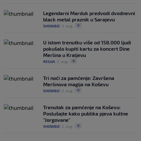
Legendarni Marduk predvodi dvodnevni
black metal praznik u Sarajevu
0
SHOWBIZ
|
3. aug.
|
U istom trenutku više od 158.000 ljudi
pokušalo kupiti kartu za koncert Dine
Merlina u Kraljevu
0
REGIJA
|
3. aug.
|
Tri noći za pamćenje: Završena
Merlinova magija na Koševu
0
SHOWBIZ
|
2. aug.
|
Trenutak za pamćenje na Koševu:
Poslušajte kako publika pjeva kultne
"Jorgovane"
0
SHOWBIZ
|
2. aug.
|