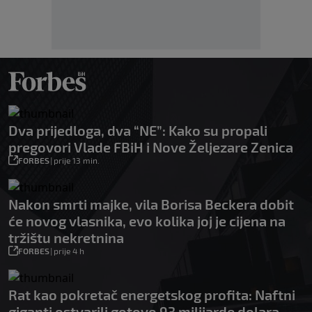
Dva prijedloga, dva “NE”: Kako su propali
pregovori Vlade FBiH i Nove Željezare Zenica
FORBES
|
prije 13 min.
Nakon smrti majke, vila Borisa Beckera dobit
će novog vlasnika, evo kolika joj je cijena na
tržištu nekretnina
FORBES
|
prije 4 h
Rat kao pokretač energetskog profita: Naftni
giganti ostvarili gotovo 93 milijarde dolara