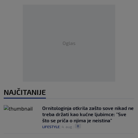
Oglas
NAJČITANIJE
Ornitologinja otkrila zašto sove nikad ne
treba držati kao kućne ljubimce: "Sve
što se priča o njima je neistina"
0
LIFESTYLE
|
4. aug.
|