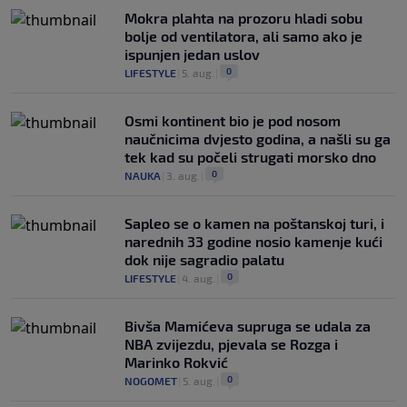
Mokra plahta na prozoru hladi sobu
bolje od ventilatora, ali samo ako je
ispunjen jedan uslov
0
LIFESTYLE
|
5. aug.
|
Osmi kontinent bio je pod nosom
naučnicima dvjesto godina, a našli su ga
tek kad su počeli strugati morsko dno
0
NAUKA
|
3. aug.
|
Saplео se o kamen na poštanskoj turi, i
narednih 33 godine nosio kamenje kući
dok nije sagradio palatu
0
LIFESTYLE
|
4. aug.
|
Bivša Mamićeva supruga se udala za
NBA zvijezdu, pjevala se Rozga i
Marinko Rokvić
0
NOGOMET
|
5. aug.
|