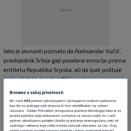
Oglas
Iako je javnosti poznato da Aleksandar Vučić,
predsjednik Srbije gaji posebne emocije prema
entitetu Republika Srpska, ali da ipak poštuje
teritorijalni integritet BiH, ovakvim
izvještavanjem RTS-a to zapravo opovrgava
Brinemo o vašoj privatnosti
ako se uzme u obzir da on pod svojom
Mi i naši
603
partneri pohranjujemo i pristupamo osobnim podacima,
kontrolom ima većinu medija u Srbiji.
kao što su pretraga web stranica ili lični identifikatori, na vašem
računaru . Odabir Prihvatam omogućava praćenje tehnologije kako bi se
pružila podrška dolje prikazanim svrhama na osnovu kojih mi i naši
partneri obrađujemo podatke Ukoliko je praćenje onemogućeno, neki od
RTS je tako naveo da je konzulat otvoren na
sadržaja i reklama koje vidite možda neće biti relevantni za vas. Ovaj
odabir postavki možete ponovno odabrati i pritom promijeniti trenutni