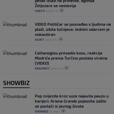
petak izlazi na proteste, agonija
Željezare se nastavlja
0
VIJESTI
|
prije 3 h
|
VIDEO Političar se posvađao s ljudima na
plaži, izbila tučnjava: Jednim udarcem je
nokautiran
0
SVIJET
|
prije 3 h
|
Calhanoglou presadio kosu, reakcija
Modrića prema Turčinu postala viralna
(VIDEO)
0
NOGOMET
|
prije 3 h
|
SHOWBIZ
Pop zvijezda kroz suze najavila pauzu u
karijeri: Ariana Grande pojasnila zašto
se povlači iz javnog života
0
SHOWBIZ
|
4. aug.
|