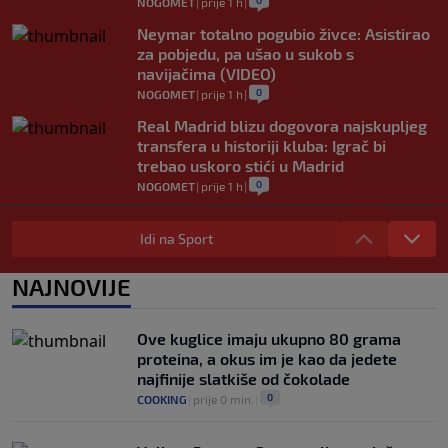
0
NOGOMET
|
prije 1 h
|
Neymar totalno pogubio živce: Asistirao
za pobjedu, pa ušao u sukob s
navijačima (VIDEO)
0
NOGOMET
|
prije 1 h
|
Real Madrid blizu dogovora najskupljeg
transfera u historiji kluba: Igrač bi
trebao uskoro stići u Madrid
0
NOGOMET
|
prije 1 h
|
Lara Gut-Behrami završila karijeru:
Jedna od najvećih skijašica svih
Idi na Sport
vremena rekla "zbogom"
0
OSTALI SPORTOVI
|
prije 1 h
|
NAJNOVIJE
Predsjednik FIFA-e ne odustaje od svojih
planova: Otkriveno šta je ponudio
Ove kuglice imaju ukupno 80 grama
Marokancima za podršku
proteina, a okus im je kao da jedete
0
NOGOMET
|
prije 2 h
|
najfinije slatkiše od čokolade
0
COOKING
|
prije 0 min.
|