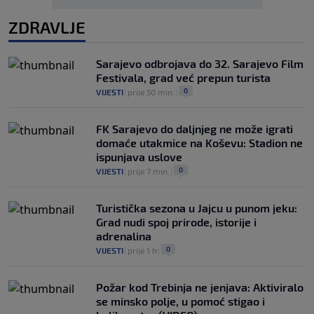
ZDRAVLJE
Sarajevo odbrojava do 32. Sarajevo Film
Festivala, grad već prepun turista
0
VIJESTI
|
prije 50 min.
|
FK Sarajevo do daljnjeg ne može igrati
domaće utakmice na Koševu: Stadion ne
ispunjava uslove
0
VIJESTI
|
prije 7 min.
|
Turistička sezona u Jajcu u punom jeku:
Grad nudi spoj prirode, istorije i
adrenalina
0
VIJESTI
|
prije 1 h
|
Požar kod Trebinja ne jenjava: Aktiviralo
se minsko polje, u pomoć stigao i