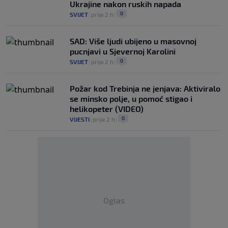
Ukrajine nakon ruskih napada
0
SVIJET
|
prije 2 h
|
SAD: Više ljudi ubijeno u masovnoj
pucnjavi u Sjevernoj Karolini
0
SVIJET
|
prije 2 h
|
Požar kod Trebinja ne jenjava: Aktiviralo
se minsko polje, u pomoć stigao i
helikopeter (VIDEO)
0
VIJESTI
|
prije 2 h
|
Oglas