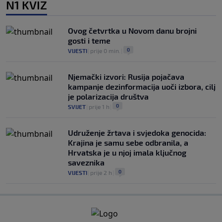
N1 KVIZ
Ovog četvrtka u Novom danu brojni
gosti i teme
0
VIJESTI
|
prije 0 min.
|
Njemački izvori: Rusija pojačava
kampanje dezinformacija uoči izbora, cilj
je polarizacija društva
0
SVIJET
|
prije 1 h
|
Udruženje žrtava i svjedoka genocida:
Krajina je samu sebe odbranila, a
Hrvatska je u njoj imala ključnog
saveznika
0
VIJESTI
|
prije 2 h
|