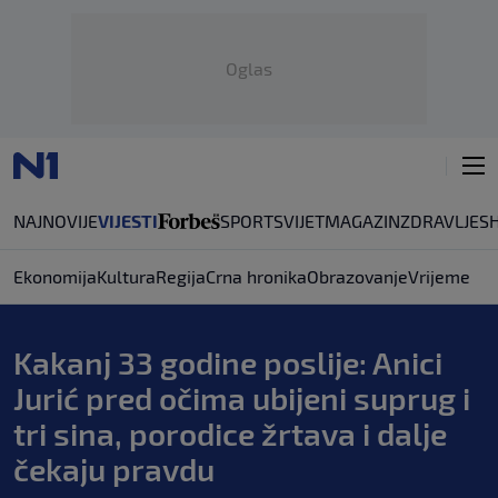
Oglas
NAJNOVIJE
VIJESTI
SPORT
SVIJET
MAGAZIN
ZDRAVLJE
S
Ekonomija
Kultura
Regija
Crna hronika
Obrazovanje
Vrijeme
Kakanj 33 godine poslije: Anici
Jurić pred očima ubijeni suprug i
tri sina, porodice žrtava i dalje
čekaju pravdu