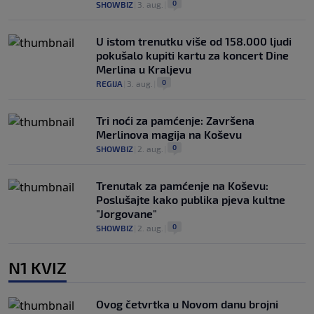
0
SHOWBIZ
|
3. aug.
|
U istom trenutku više od 158.000 ljudi
pokušalo kupiti kartu za koncert Dine
Merlina u Kraljevu
0
REGIJA
|
3. aug.
|
Tri noći za pamćenje: Završena
Merlinova magija na Koševu
0
SHOWBIZ
|
2. aug.
|
Trenutak za pamćenje na Koševu:
Poslušajte kako publika pjeva kultne
"Jorgovane"
0
SHOWBIZ
|
2. aug.
|
N1 KVIZ
Ovog četvrtka u Novom danu brojni