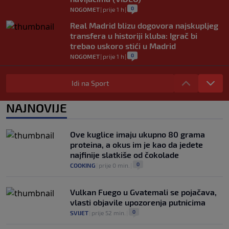
0
NOGOMET
|
prije 1 h
|
Real Madrid blizu dogovora najskupljeg
transfera u historiji kluba: Igrač bi
trebao uskoro stići u Madrid
0
NOGOMET
|
prije 1 h
|
Lara Gut-Behrami završila karijeru:
Jedna od najvećih skijašica svih
Idi na Sport
vremena rekla "zbogom"
0
OSTALI SPORTOVI
|
prije 1 h
|
NAJNOVIJE
Predsjednik FIFA-e ne odustaje od svojih
planova: Otkriveno šta je ponudio
Ove kuglice imaju ukupno 80 grama
Marokancima za podršku
proteina, a okus im je kao da jedete
0
NOGOMET
|
prije 2 h
|
najfinije slatkiše od čokolade
0
COOKING
|
prije 0 min.
|
Vulkan Fuego u Gvatemali se pojačava,
vlasti objavile upozorenja putnicima
0
SVIJET
|
prije 52 min.
|