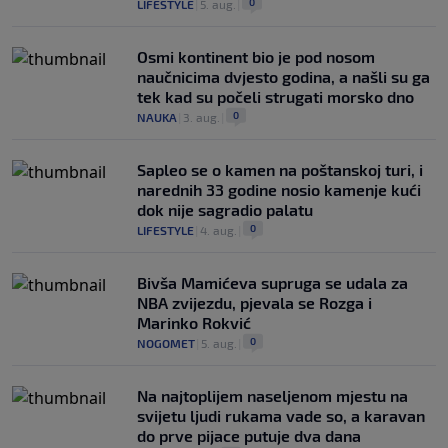
0
LIFESTYLE
|
5. aug.
|
Osmi kontinent bio je pod nosom
naučnicima dvjesto godina, a našli su ga
tek kad su počeli strugati morsko dno
0
NAUKA
|
3. aug.
|
Saplео se o kamen na poštanskoj turi, i
narednih 33 godine nosio kamenje kući
dok nije sagradio palatu
0
LIFESTYLE
|
4. aug.
|
Bivša Mamićeva supruga se udala za
NBA zvijezdu, pjevala se Rozga i
Marinko Rokvić
0
NOGOMET
|
5. aug.
|
Na najtoplijem naseljenom mjestu na
svijetu ljudi rukama vade so, a karavan
do prve pijace putuje dva dana