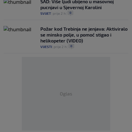
SAD: Više ljudi ubijeno u masovnoj
pucnjavi u Sjevernoj Karolini
0
SVIJET
|
prije 2 h
|
Požar kod Trebinja ne jenjava: Aktiviralo
se minsko polje, u pomoć stigao i
helikopeter (VIDEO)
0
VIJESTI
|
prije 2 h
|
Oglas