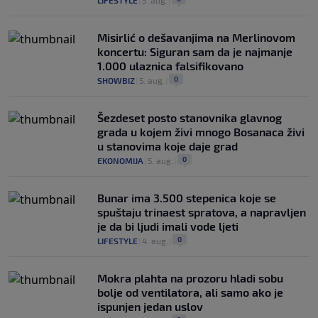
LIFESTYLE
|
5. aug.
|
Misirlić o dešavanjima na Merlinovom
koncertu: Siguran sam da je najmanje
1.000 ulaznica falsifikovano
0
SHOWBIZ
|
5. aug.
|
Šezdeset posto stanovnika glavnog
grada u kojem živi mnogo Bosanaca živi
u stanovima koje daje grad
0
EKONOMIJA
|
5. aug.
|
Bunar imа 3.500 stepenica koje se
spuštaju trinaest spratova, a napravljen
je da bi ljudi imali vode ljeti
0
LIFESTYLE
|
4. aug.
|
Mokra plahta na prozoru hladi sobu
bolje od ventilatora, ali samo ako je
ispunjen jedan uslov