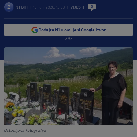
0
N1 BiH
VIJESTI
|
13. jun. 2026. 13:33
|
|
Dodajte N1 u omiljeni Google izvor
Više
Ustupljena fotografija