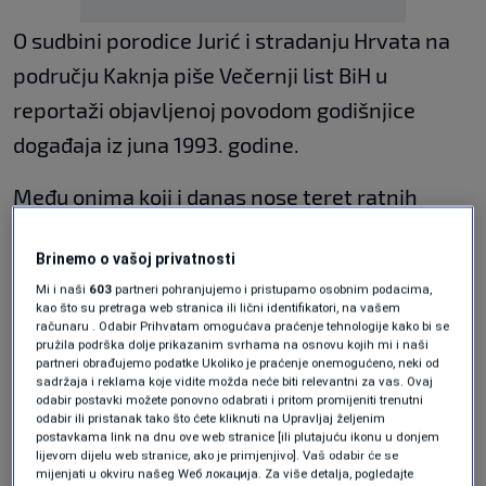
O sudbini porodice Jurić i stradanju Hrvata na
području Kaknja piše Večernji list BiH u
reportaži objavljenoj povodom godišnjice
događaja iz juna 1993. godine.
Među onima koji i danas nose teret ratnih
trauma je Anica Jurić. Pred njenim očima
Brinemo o vašoj privatnosti
ubijeni su suprug Juro te sinovi Stjepan, Ljuban
Mi i naši
603
partneri pohranjujemo i pristupamo osobnim podacima,
i Dragan. Tokom napada i sama je ranjena.
kao što su pretraga web stranica ili lični identifikatori, na vašem
računaru . Odabir Prihvatam omogućava praćenje tehnologije kako bi se
pružila podrška dolje prikazanim svrhama na osnovu kojih mi i naši
"Gledati kako vam ubijaju djecu i muža, bol
partneri obrađujemo podatke Ukoliko je praćenje onemogućeno, neki od
sadržaja i reklama koje vidite možda neće biti relevantni za vas. Ovaj
koju doživite i s kojom živite preteška je"
,
odabir postavki možete ponovno odabrati i pritom promijeniti trenutni
kazala je Jurić.
odabir ili pristanak tako što ćete kliknuti na Upravljaj željenim
postavkama link na dnu ove web stranice [ili plutajuću ikonu u donjem
lijevom dijelu web stranice, ako je primjenjivo]. Vaš odabir će se
Navodi kako joj snagu za život danas daju vjera,
mijenjati u okviru našeg Wеб локација. Za više detalja, pogledajte