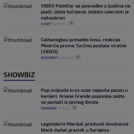
VIDEO Političar se posvađao s ljudima na
plaži, izbila tučnjava: Jednim udarcem je
nokautiran
0
SVIJET
|
prije 3 h
|
Calhanoglou presadio kosu, reakcija
Modrića prema Turčinu postala viralna
(VIDEO)
0
NOGOMET
|
prije 3 h
|
SHOWBIZ
Pop zvijezda kroz suze najavila pauzu u
karijeri: Ariana Grande pojasnila zašto
se povlači iz javnog života
0
SHOWBIZ
|
4. aug.
|
Legendarni Marduk predvodi dvodnevni
black metal praznik u Sarajevu