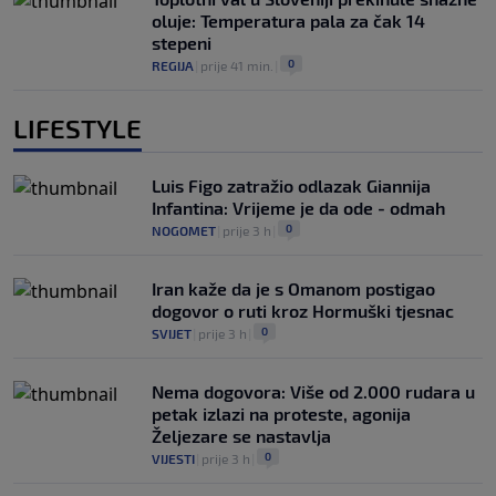
oluje: Temperatura pala za čak 14
stepeni
0
REGIJA
|
prije 41 min.
|
LIFESTYLE
Luis Figo zatražio odlazak Giannija
Infantina: Vrijeme je da ode - odmah
0
NOGOMET
|
prije 3 h
|
Iran kaže da je s Omanom postigao
dogovor o ruti kroz Hormuški tjesnac
0
SVIJET
|
prije 3 h
|
Nema dogovora: Više od 2.000 rudara u
petak izlazi na proteste, agonija
Željezare se nastavlja
0
VIJESTI
|
prije 3 h
|