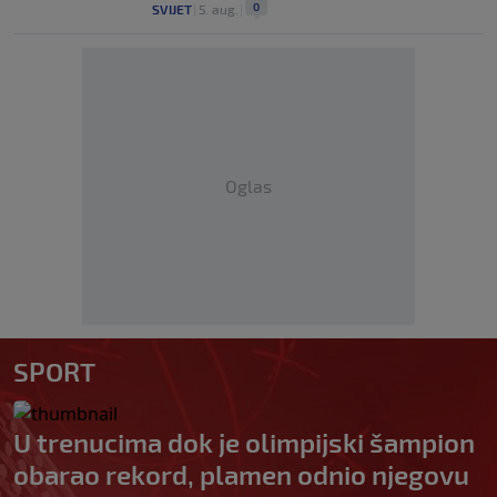
0
SVIJET
|
5. aug.
|
Oglas
SPORT
U trenucima dok je olimpijski šampion
obarao rekord, plamen odnio njegovu