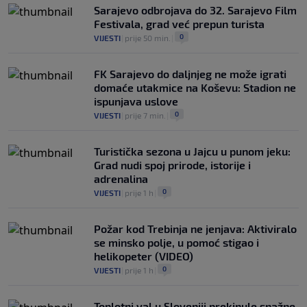
Sarajevo odbrojava do 32. Sarajevo Film
Festivala, grad već prepun turista
0
VIJESTI
|
prije 50 min.
|
FK Sarajevo do daljnjeg ne može igrati
domaće utakmice na Koševu: Stadion ne
ispunjava uslove
0
VIJESTI
|
prije 7 min.
|
Turistička sezona u Jajcu u punom jeku:
Grad nudi spoj prirode, istorije i
adrenalina
0
VIJESTI
|
prije 1 h
|
Požar kod Trebinja ne jenjava: Aktiviralo
se minsko polje, u pomoć stigao i
helikopeter (VIDEO)
0
VIJESTI
|
prije 1 h
|
Toplotni val u Sloveniji prekinule snažne