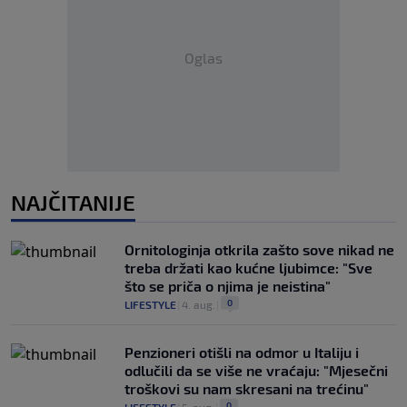
Oglas
NAJČITANIJE
Ornitologinja otkrila zašto sove nikad ne
treba držati kao kućne ljubimce: "Sve
što se priča o njima je neistina"
0
LIFESTYLE
|
4. aug.
|
Penzioneri otišli na odmor u Italiju i
odlučili da se više ne vraćaju: "Mjesečni
troškovi su nam skresani na trećinu"
0