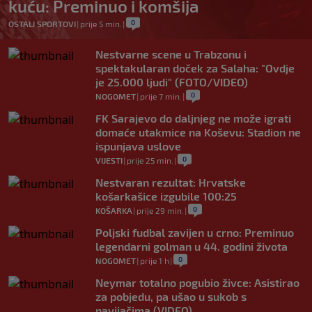
kuću: Preminuo i komšija
0
OSTALI SPORTOVI
|
prije 5 min.
|
Nestvarne scene u Trabzonu i
spektakularan doček za Salaha: "Ovdje
je 25.000 ljudi" (FOTO/VIDEO)
0
NOGOMET
|
prije 7 min.
|
FK Sarajevo do daljnjeg ne može igrati
domaće utakmice na Koševu: Stadion ne
ispunjava uslove
0
VIJESTI
|
prije 25 min.
|
Nestvaran rezultat: Hrvatske
košarkašice izgubile 100:25
0
KOŠARKA
|
prije 29 min.
|
Poljski fudbal zavijen u crno: Preminuo
legendarni golman u 44. godini života
0
NOGOMET
|
prije 1 h
|
Neymar totalno pogubio živce: Asistirao
za pobjedu, pa ušao u sukob s
navijačima (VIDEO)