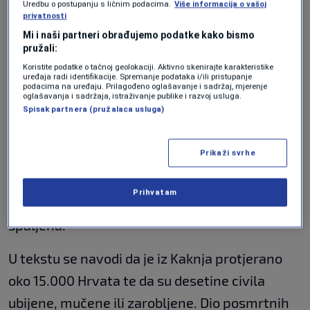
Uredbu o postupanju s ličnim podacima.
Više informacija o vašoj
unučad i praunučad, ali da gubitak najbližih
privatnosti
nikada nije preboljela.
Mi i naši partneri obrađujemo podatke kako bismo
pružali:
Koristite podatke o tačnoj geolokaciji. Aktivno skenirajte karakteristike
Prema navodima iz reportaže, u junu 1993.
uređaja radi identifikacije. Spremanje podataka i/ili pristupanje
podacima na uređaju. Prilagođeno oglašavanje i sadržaj, mjerenje
godine jedinice Armije Republike Bosne i
oglašavanja i sadržaja, istraživanje publike i razvoj usluga.
Spisak partnera (pružalaca usluga)
Hercegovine pokrenule su operacije na
području Kaknja, nakon čega je uslijedio progon
Prikaži svrhe
velikog broja Hrvata iz ove općine. Tokom tih
događaja ubijeni su brojni civili i pripadnici
Prihvatam
HVO-a, dok su mnoga sela opljačkana i
spaljena.
U tekstu se navodi da je iz Kaknja protjerano
oko 15.000 Hrvata te da su desetine civila
ubijene, mučene ili zarobljene. Dio posmrtnih