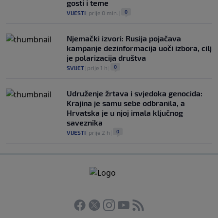
gosti i teme
0
VIJESTI
|
prije 0 min.
|
Njemački izvori: Rusija pojačava
kampanje dezinformacija uoči izbora, cilj
je polarizacija društva
0
SVIJET
|
prije 1 h
|
Udruženje žrtava i svjedoka genocida:
Krajina je samu sebe odbranila, a
Hrvatska je u njoj imala ključnog
saveznika
0
VIJESTI
|
prije 2 h
|