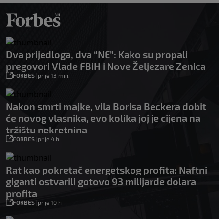
Dva prijedloga, dva “NE”: Kako su propali
pregovori Vlade FBiH i Nove Željezare Zenica
FORBES
|
prije 13 min.
Nakon smrti majke, vila Borisa Beckera dobit
će novog vlasnika, evo kolika joj je cijena na
tržištu nekretnina
FORBES
|
prije 4 h
Rat kao pokretač energetskog profita: Naftni
giganti ostvarili gotovo 93 milijarde dolara
profita
FORBES
|
prije 10 h