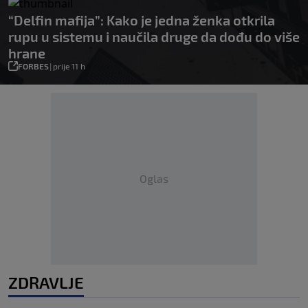
“Delfin mafija”: Kako je jedna ženka otkrila
rupu u sistemu i naučila druge da dođu do više
hrane
FORBES
|
prije 11 h
Oglas
ZDRAVLJE