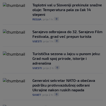
Toplotni val u Sloveniji prekinule snažne
oluje: Temperatura pala za čak 14
stepeni
0
REGIJA
|
prije 1 h
|
Sarajevo odbrojava do 32. Sarajevo Film
Festivala, grad već prepun turista
0
VIJESTI
|
prije 1 h
|
Turistička sezona u Jajcu u punom jeku:
Grad nudi spoj prirode, istorije i
adrenalina
0
VIJESTI
|
prije 2 h
|
Generalni sekretar NATO-a obećava
podršku protivvazdušnoj odbrani
Ukrajine nakon ruskih napada
0
SVIJET
|
prije 2 h
|