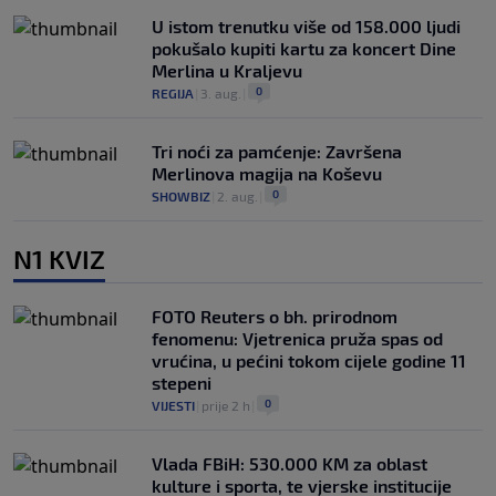
U istom trenutku više od 158.000 ljudi
pokušalo kupiti kartu za koncert Dine
Merlina u Kraljevu
0
REGIJA
|
3. aug.
|
Tri noći za pamćenje: Završena
Merlinova magija na Koševu
0
SHOWBIZ
|
2. aug.
|
N1 KVIZ
FOTO Reuters o bh. prirodnom
fenomenu: Vjetrenica pruža spas od
vrućina, u pećini tokom cijele godine 11
stepeni
0
VIJESTI
|
prije 2 h
|
Vlada FBiH: 530.000 KM za oblast
kulture i sporta, te vjerske institucije