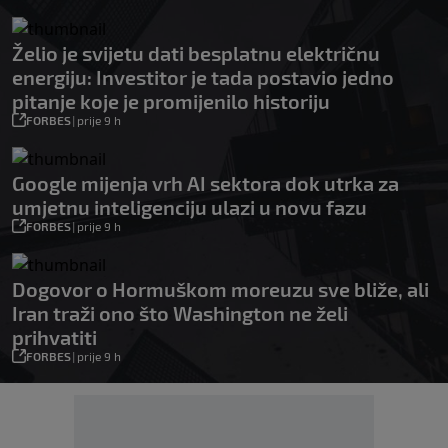
Želio je svijetu dati besplatnu električnu
energiju: Investitor je tada postavio jedno
pitanje koje je promijenilo historiju
FORBES
|
prije 9 h
Google mijenja vrh AI sektora dok utrka za
umjetnu inteligenciju ulazi u novu fazu
FORBES
|
prije 9 h
Dogovor o Hormuškom moreuzu sve bliže, ali
Iran traži ono što Washington ne želi
prihvatiti
FORBES
|
prije 9 h