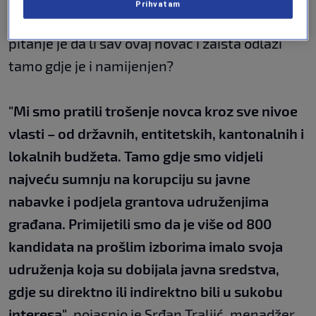
Prihvatam
otvaraju i više prostora za malverzacije,
pitanje je da li sav ovaj novac i zaista odlazi
tamo gdje je i namijenjen?
"Mi smo pratili trošenje novca kroz sve nivoe
vlasti – od državnih, entitetskih, kantonalnih i
lokalnih budžeta. Tamo gdje smo vidjeli
najveću sumnju na korupciju su javne
nabavke i podjela grantova udruženjima
građana. Primijetili smo da je više od 800
kandidata na prošlim izborima imalo svoja
udruženja koja su dobijala javna sredstva,
gdje su direktno ili indirektno bili u sukobu
interesa"
, pojasnio je Srđan Traljić, menadžer