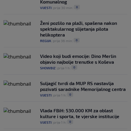
Komunalnog
0
VIJESTI
|
prije 30 min
|
Ženi pozlilo na plaži, spašena nakon
spektakularnog slijetanja pilota
helikoptera
0
REGIJA
|
prije 36 min
|
Video koji budi emocije: Dino Merlin
objavio najbolje trenutke s Koševa
0
SHOWBIZ
|
prije 1 h
|
Suljagić tvrdi da MUP RS nastavlja
pozivati saradnike Memorijalnog centra
0
VIJESTI
|
prije 1 h
|
Vlada FBiH: 530.000 KM za oblast
kulture i sporta, te vjerske institucije
0
VIJESTI
|
prije 1 h
|