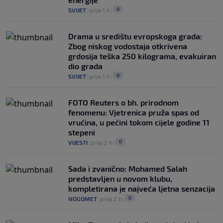
0
SVIJET
|
prije 1 h
|
Drama u središtu evropskoga grada:
Zbog niskog vodostaja otkrivena
grdosija teška 250 kilograma, evakuiran
dio grada
0
SVIJET
|
prije 1 h
|
FOTO Reuters o bh. prirodnom
fenomenu: Vjetrenica pruža spas od
vrućina, u pećini tokom cijele godine 11
stepeni
0
VIJESTI
|
prije 2 h
|
Sada i zvanično: Mohamed Salah
predstavljen u novom klubu,
kompletirana je najveća ljetna senzacija
0
NOGOMET
|
prije 2 h
|