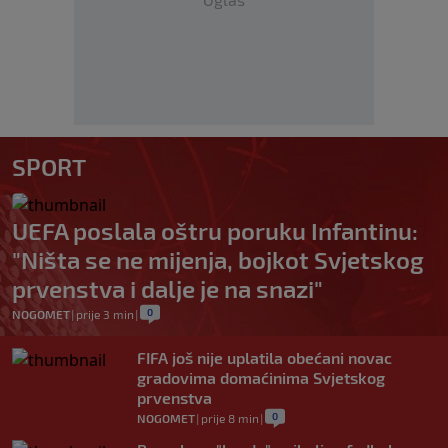
SPORT
UEFA poslala oštru poruku Infantinu:
"Ništa se ne mijenja, bojkot Svjetskog
prvenstva i dalje je na snazi"
0
NOGOMET
|
prije 3 min
|
FIFA još nije uplatila obećani novac
gradovima domaćinima Svjetskog
prvenstva
0
NOGOMET
|
prije 8 min
|