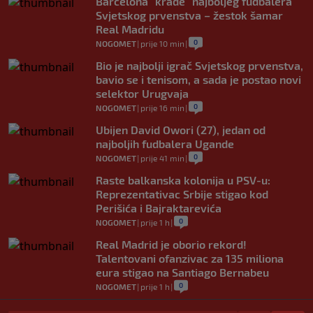
Barcelona "krade" najboljeg fudbalera
Svjetskog prvenstva – žestok šamar
Real Madridu
0
NOGOMET
|
prije 10 min
|
Bio je najbolji igrač Svjetskog prvenstva,
bavio se i tenisom, a sada je postao novi
selektor Urugvaja
0
NOGOMET
|
prije 16 min
|
Ubijen David Owori (27), jedan od
najboljih fudbalera Ugande
0
NOGOMET
|
prije 41 min
|
Raste balkanska kolonija u PSV-u:
Reprezentativac Srbije stigao kod
Perišića i Bajraktarevića
0
NOGOMET
|
prije 1 h
|
Real Madrid je oborio rekord!
Talentovani ofanzivac za 135 miliona
eura stigao na Santiago Bernabeu
0
NOGOMET
|
prije 1 h
|
Argentinci će jedan trijumf sa