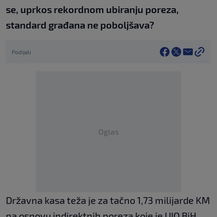
se, uprkos rekordnom ubiranju poreza,
standard građana ne poboljšava?
Podijeli
Oglas
Državna kasa teža je za tačno 1,73 milijarde KM
na osnovu indirektnih poreza koje je UIO BiH