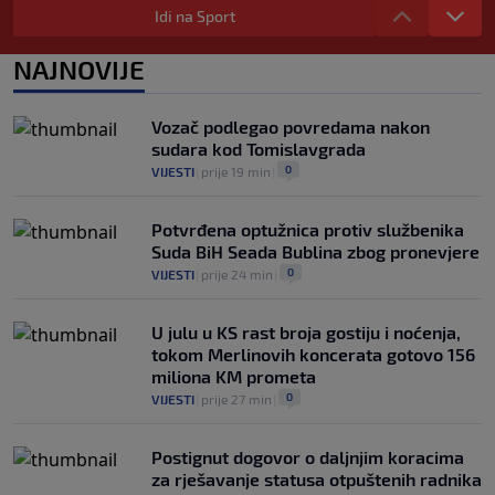
ovogodišnjeg Mundijala obilježavati kao
Idi na Sport
nacionalni praznik
0
NOGOMET
|
prije 1 h
|
NAJNOVIJE
Tragedija u Brazilu nakon ilegalnih
utrka: Talentovani fudbaler Sao Paula
Vozač podlegao povredama nakon
učestvovao u nesreći sa smrtnim
sudara kod Tomislavgrada
ishodom
0
VIJESTI
|
prije 19 min
|
0
NOGOMET
|
prije 2 h
|
Potvrđena optužnica protiv službenika
Suda BiH Seada Bublina zbog pronevjere
0
VIJESTI
|
prije 24 min
|
U julu u KS rast broja gostiju i noćenja,
tokom Merlinovih koncerata gotovo 156
miliona KM prometa
0
VIJESTI
|
prije 27 min
|
Postignut dogovor o daljnjim koracima
za rješavanje statusa otpuštenih radnika