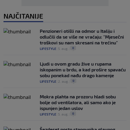
NAJČITANIJE
Penzioneri otišli na odmor u Italiju i
odlučili da se više ne vraćaju: "Mjesečni
troškovi su nam skresani na trećinu"
0
LIFESTYLE
|
5. aug.
|
Ljudi u ovom gradu žive u rupama
iskopanim u brdu, a kad prošire spavaću
sobu ponekad nađu drago kamenje
0
LIFESTYLE
|
2. aug.
|
Mokra plahta na prozoru hladi sobu
bolje od ventilatora, ali samo ako je
ispunjen jedan uslov
0
LIFESTYLE
|
5. aug.
|
Šezdeset posto stanovnika glavnog