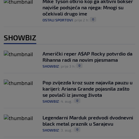
Mike Tyson otkrio koji ga aktivni bokser
najviše podsjeća na njega: Mnogi su
očekivali drugo ime
0
OSTALI SPORTOVI
|
prije 2 h
|
SHOWBIZ
Američki reper A$AP Rocky potvrdio da
Rihanna radi na novim pjesmama
0
SHOWBIZ
|
prije 3 h
|
Pop zvijezda kroz suze najavila pauzu u
karijeri: Ariana Grande pojasnila zašto
se povlači iz javnog života
0
SHOWBIZ
|
4. aug.
|
Legendarni Marduk predvodi dvodnevni
black metal praznik u Sarajevu
0
SHOWBIZ
|
3. aug.
|