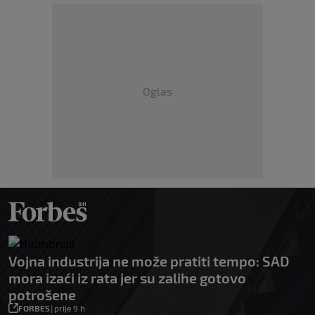
Oglas
Vojna industrija ne može pratiti tempo: SAD
mora izaći iz rata jer su zalihe gotovo
potrošene
FORBES
|
prije 9 h