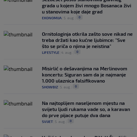
grada u kojem živi mnogo Bosanaca živi
u stanovima koje daje grad
0
EKONOMIJA
|
5. aug.
|
Ornitologinja otkrila zašto sove nikad ne
treba držati kao kućne ljubimce: "Sve
što se priča o njima je neistina"
0
LIFESTYLE
|
4. aug.
|
Misirlić o dešavanjima na Merlinovom
koncertu: Siguran sam da je najmanje
1.000 ulaznica falsifikovano
0
SHOWBIZ
|
5. aug.
|
Na najtoplijem naseljenom mjestu na
svijetu ljudi rukama vade so, a karavan
do prve pijace putuje dva dana
0
SVIJET
|
5. aug.
|