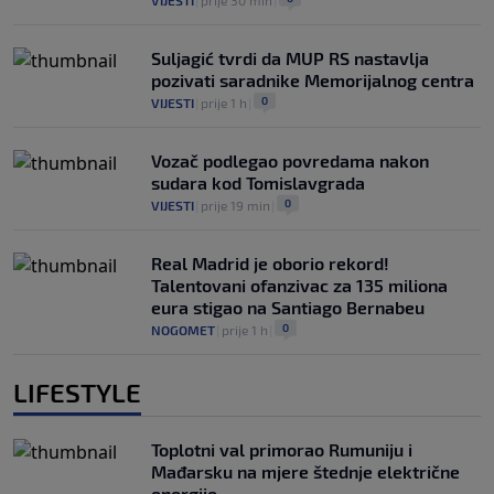
VIJESTI
|
prije 30 min
|
Suljagić tvrdi da MUP RS nastavlja
pozivati saradnike Memorijalnog centra
0
VIJESTI
|
prije 1 h
|
Vozač podlegao povredama nakon
sudara kod Tomislavgrada
0
VIJESTI
|
prije 19 min
|
Real Madrid je oborio rekord!
Talentovani ofanzivac za 135 miliona
eura stigao na Santiago Bernabeu
0
NOGOMET
|
prije 1 h
|
LIFESTYLE
Toplotni val primorao Rumuniju i
Mađarsku na mjere štednje električne
energije