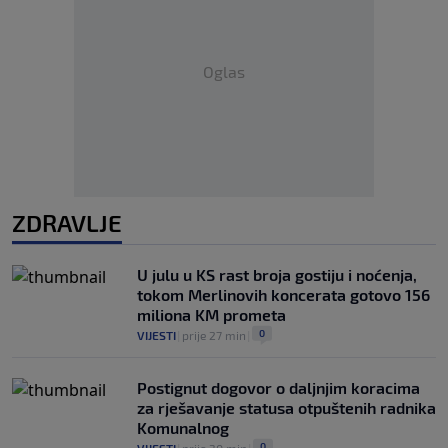
Oglas
ZDRAVLJE
U julu u KS rast broja gostiju i noćenja,
tokom Merlinovih koncerata gotovo 156
miliona KM prometa
0
VIJESTI
|
prije 27 min
|
Postignut dogovor o daljnjim koracima
za rješavanje statusa otpuštenih radnika
Komunalnog
0