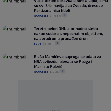
Vučić tokom boravka u BiH: U Čipuljićima
su svi Srbi navijali za Zvezdu, dresove
Partizana nisu htjeli
0
NOGOMET
|
prije 8 h
|
Teretni avion DHL-a prinudno sletio
nakon sudara s nepoznatim objektom,
na aerodromu pronađen dron
0
SVIJET
|
5. aug.
|
Bivša Mamićeva supruga se udala za
NBA zvijezdu, pjevala se Rozga i
Marinko Rokvić
0
NOGOMET
|
5. aug.
|
Oglas