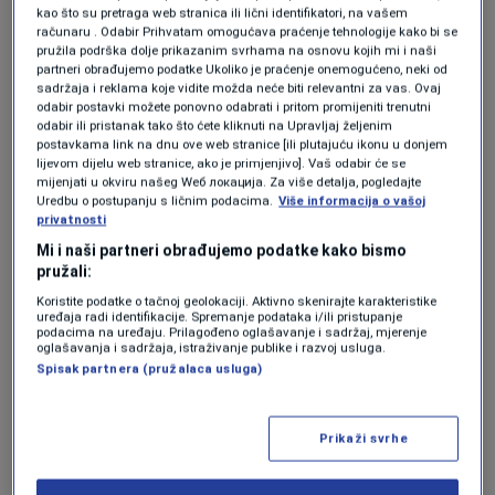
kao što su pretraga web stranica ili lični identifikatori, na vašem
godinu"
, navela je Darjana Maglov,
računaru . Odabir Prihvatam omogućava praćenje tehnologije kako bi se
pružila podrška dolje prikazanim svrhama na osnovu kojih mi i naši
glasnogovornica UIO BIH.
partneri obrađujemo podatke Ukoliko je praćenje onemogućeno, neki od
sadržaja i reklama koje vidite možda neće biti relevantni za vas. Ovaj
odabir postavki možete ponovno odabrati i pritom promijeniti trenutni
odabir ili pristanak tako što ćete kliknuti na Upravljaj željenim
To znači da državne institucije na raspolaganju
postavkama link na dnu ove web stranice [ili plutajuću ikonu u donjem
lijevom dijelu web stranice, ako je primjenjivo]. Vaš odabir će se
za sedam mjeseci ove godine imaju "tričavih"
mijenjati u okviru našeg Wеб локација. Za više detalja, pogledajte
Uredbu o postupanju s ličnim podacima.
Više informacija o vašoj
592 miliona KM. Federaciji BiH preusmjereno je
privatnosti
više od 2,8 milijardi KM, Republici Srpskoj više
Mi i naši partneri obrađujemo podatke kako bismo
pružali:
od1,6 milijardi KM, dok Brčko distrkt sljeduje
Koristite podatke o tačnoj geolokaciji. Aktivno skenirajte karakteristike
više od 160 miliona KM. Za izgradnju
uređaja radi identifikacije. Spremanje podataka i/ili pristupanje
podacima na uređaju. Prilagođeno oglašavanje i sadržaj, mjerenje
autoputeva i izgradnju i rekonstrukciju drugih
oglašavanja i sadržaja, istraživanje publike i razvoj usluga.
Spisak partnera (pružalaca usluga)
puteva, Federacija BiH je dobila dodatnih 132
miliona KM, Republika Srpska 87 miliona KM, a
Prikaži svrhe
Brčko distrikt 4,5 miliona KM. Na bolje puteve
još čekamo, a imajući u vidu da veće cifre