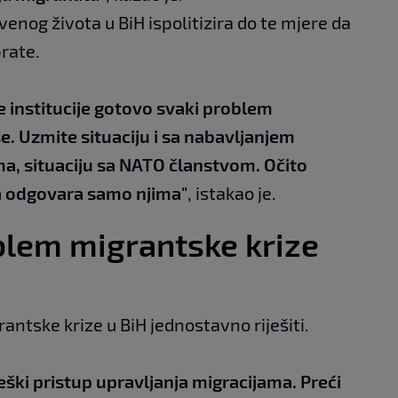
venog života u BiH ispolitizira do te mjere da
prate.
e institucije gotovo svaki problem
eše. Uzmite situaciju i sa nabavljanjem
ma, situaciju sa NATO članstvom. Očito
ja odgovara samo njima"
, istakao je.
oblem migrantske krize
rantske krize u BiH jednostavno riješiti.
eški pristup upravljanja migracijama. Preći