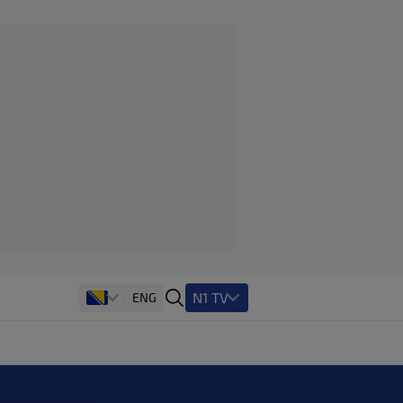
N1 TV
ENG