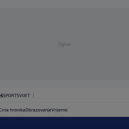
Oglas
SPORT
SVIJET
MAGAZIN
Crna hronika
Obrazovanje
Vrijeme
ZDRAVLJE