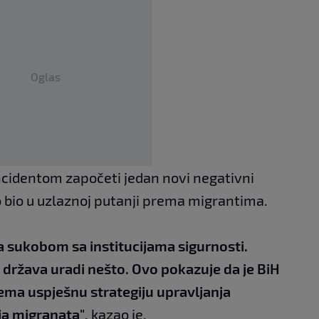
Oglas
ncidentom započeti jedan novi negativni
ko bio u uzlaznoj putanji prema migrantima.
 sa sukobom sa institucijama sigurnosti.
a država uradi nešto. Ovo pokazuje da je BiH
nema uspješnu strategiju upravljanja
ja migranata"
, kazao je.