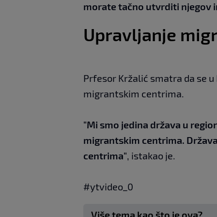
morate tačno utvrditi njegov i
Upravljanje mig
Prfesor Kržalić smatra da se u
migrantskim centrima.
"Mi smo jedina država u regioni
migrantskim centrima. Država 
centrima"
, istakao je.
#ytvideo_0
Više tema kao što je ova?