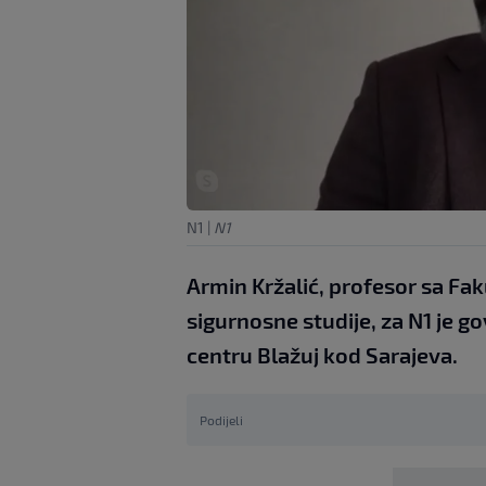
N1
|
N1
Armin Kržalić, profesor sa Faku
sigurnosne studije, za N1 je 
centru Blažuj kod Sarajeva.
Podijeli