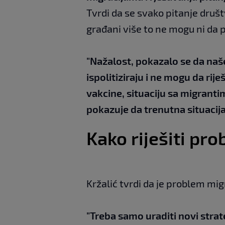
Tvrdi da se svako pitanje društ
građani više to ne mogu ni da 
"Nažalost, pokazalo se da naš
ispolitiziraju i ne mogu da rij
vakcine, situaciju sa migranti
pokazuje da trenutna situaci
Kako riješiti pr
Kržalić tvrdi da je problem mig
"Treba samo uraditi novi strat