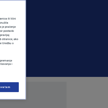
ica ili lični
pružila
 je praćenje
ir postavki
pravljaj
b stranice, ako
te Uredbu o
 Spremanje
ašavanja i
hvatam