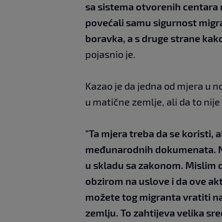
sa sistema otvorenih centara 
povećali samu sigurnost migr
boravka, a s druge strane kako
pojasnio je.
Kazao je da jedna od mjera u no
u matične zemlje, ali da to nije 
"Ta mjera treba da se koristi, 
međunarodnih dokumenata. Niko
u skladu sa zakonom. Mislim d
obzirom na uslove i da ove akt
možete tog migranta vratiti n
zemlju. To zahtijeva velika sr