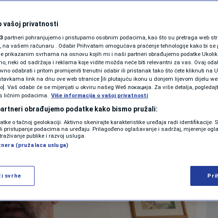
 Problem migranata je
SHOWBIZ
KOLUMNE
 vašoj privatnosti
ešiti
3
partneri pohranjujemo i pristupamo osobnim podacima, kao što su pretraga web stran
ori, na vašem računaru . Odabir Prihvatam omogućava praćenje tehnologije kako bi se 
je prikazanim svrhama na osnovu kojih mi i naši partneri obrađujemo podatke Ukoliko
0
 11:01
12:14
VIJESTI
komentara
>
|
|
 neki od sadržaja i reklama koje vidite možda neće biti relevantni za vas. Ovaj odab
PODCAST
no odabrati i pritom promijeniti trenutni odabir ili pristanak tako što ćete kliknuti na U
tavkama link na dnu ove web stranice [ili plutajuću ikonu u donjem lijevom dijelu we
N1 SPECIJAL
vo]. Vaš odabir će se mijenjati u okviru našeg Wеб локација. Za više detalja, pogledaj
s ličnim podacima.
Više
Više informacija o vašoj privatnosti
FENOMENI
 partneri obrađujemo podatke kako bismo pružali:
datke o tačnoj geolokaciji. Aktivno skenirajte karakteristike uređaja radi identifikacije.
NEISTRAŽENO
ili pristupanje podacima na uređaju. Prilagođeno oglašavanje i sadržaj, mjerenje ogl
traživanje publike i razvoj usluga.
tnera (pružalaca usluga)
VIRALNO
FOTO
ži svrhe
Pri
PROMO
VIDEO