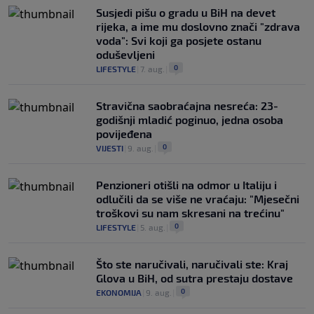
Susjedi pišu o gradu u BiH na devet
rijeka, a ime mu doslovno znači "zdrava
voda": Svi koji ga posjete ostanu
oduševljeni
0
LIFESTYLE
|
7. aug.
|
Stravična saobraćajna nesreća: 23-
godišnji mladić poginuo, jedna osoba
povijeđena
0
VIJESTI
|
9. aug.
|
Penzioneri otišli na odmor u Italiju i
odlučili da se više ne vraćaju: "Mjesečni
troškovi su nam skresani na trećinu"
0
LIFESTYLE
|
5. aug.
|
Što ste naručivali, naručivali ste: Kraj
Glova u BiH, od sutra prestaju dostave
0
EKONOMIJA
|
9. aug.
|