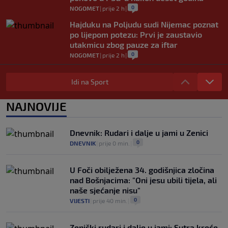
0
NOGOMET
|
prije 2 h
|
Hajduku na Poljudu sudi Nijemac poznat
po lijepom potezu: Prvi je zaustavio
utakmicu zbog pauze za iftar
0
NOGOMET
|
prije 2 h
|
Asistencija iz auta kakva se rijetko viđa:
Napravio salto pa savršeno pronašao
Idi na Sport
saigrača (VIDEO)
0
NOGOMET
|
prije 2 h
|
NAJNOVIJE
Preminula jedna od najvećih trenerskih
legendi NBA lige
Dnevnik: Rudari i dalje u jami u Zenici
0
KOŠARKA
|
prije 3 h
|
0
DNEVNIK
|
prije 0 min.
|
U Foči obilježena 34. godišnjica zločina
nad Bošnjacima: "Oni jesu ubili tijela, ali
naše sjećanje nisu"
0
VIJESTI
|
prije 40 min.
|
Zenički rudari i dalje u jami: Sutra kreće