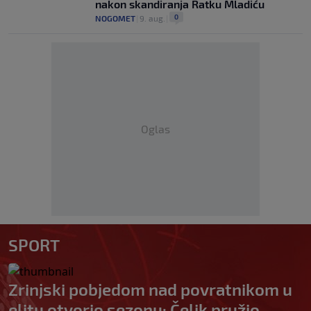
nakon skandiranja Ratku Mladiću
0
NOGOMET
|
9. aug.
|
Oglas
SPORT
Zrinjski pobjedom nad povratnikom u
elitu otvorio sezonu: Čelik pružio