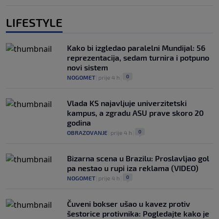
LIFESTYLE
Kako bi izgledao paralelni Mundijal: 56
reprezentacija, sedam turnira i potpuno
novi sistem
0
NOGOMET
|
prije 4 h
|
Vlada KS najavljuje univerzitetski
kampus, a zgradu ASU prave skoro 20
godina
0
OBRAZOVANJE
|
prije 4 h
|
Bizarna scena u Brazilu: Proslavljao gol
pa nestao u rupi iza reklama (VIDEO)
0
NOGOMET
|
prije 4 h
|
Čuveni bokser ušao u kavez protiv
šestorice protivnika: Pogledajte kako je