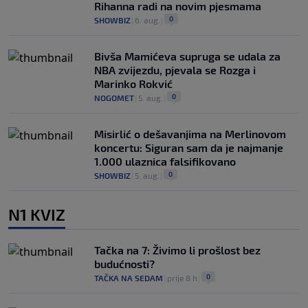
Rihanna radi na novim pjesmama
0
SHOWBIZ
|
6. aug.
|
Bivša Mamićeva supruga se udala za
NBA zvijezdu, pjevala se Rozga i
Marinko Rokvić
0
NOGOMET
|
5. aug.
|
Misirlić o dešavanjima na Merlinovom
koncertu: Siguran sam da je najmanje
1.000 ulaznica falsifikovano
0
SHOWBIZ
|
5. aug.
|
N1 KVIZ
Tačka na 7: Živimo li prošlost bez
budućnosti?
0
TAČKA NA SEDAM
|
prije 8 h
|