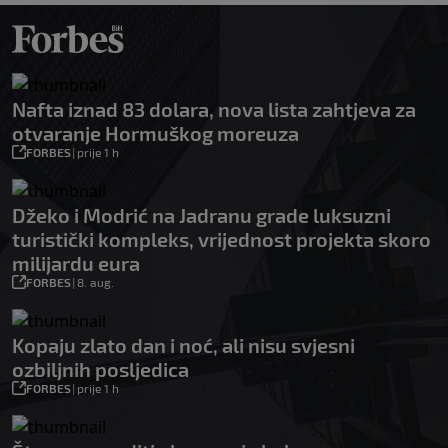
Nafta iznad 83 dolara, nova lista zahtjeva za
otvaranje Hormuškog moreuza
FORBES
|
prije 1 h
Džeko i Modrić na Jadranu grade luksuzni
turistički kompleks, vrijednost projekta skoro
milijardu eura
FORBES
|
8. aug.
Kopaju zlato dan i noć, ali nisu svjesni
ozbiljnih posljedica
FORBES
|
prije 1 h