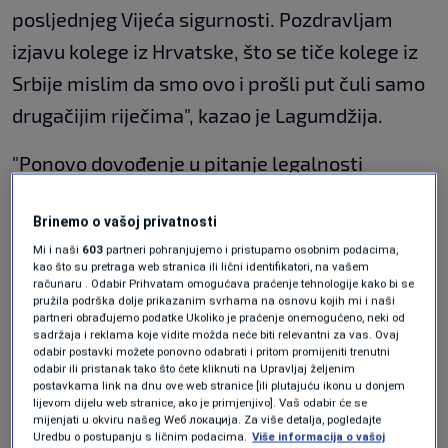
posljednjeg Vijeća sigurnosti. Pozdravljam
izjavu kolege iz Hrvatske, što se tiče kolege iz
Srbije mislim da smo ovo i prošli put čuli samo
drugačijim riječima", kazao je Lagumdžija.
"Ponovo dovođenje u pitanje legalnosti
predsjednika je vrlo neprimjereno u ovoj
Brinemo o vašoj privatnosti
instituciji. Uz dužno poštovanje, brojanje
Mi i naši
603
partneri pohranjujemo i pristupamo osobnim podacima,
krvnih zrnaca birača nije samo protiv ljudskih
kao što su pretraga web stranica ili lični identifikatori, na vašem
računaru . Odabir Prihvatam omogućava praćenje tehnologije kako bi se
prava nego je protivno osnovnim principima
pružila podrška dolje prikazanim svrhama na osnovu kojih mi i naši
partneri obrađujemo podatke Ukoliko je praćenje onemogućeno, neki od
na kojima počiva ova institucija", poručio je
sadržaja i reklama koje vidite možda neće biti relevantni za vas. Ovaj
stalni predstavnik BiH pri UN-u Zlatko
odabir postavki možete ponovno odabrati i pritom promijeniti trenutni
odabir ili pristanak tako što ćete kliknuti na Upravljaj željenim
Lagumdžija.
postavkama link na dnu ove web stranice [ili plutajuću ikonu u donjem
lijevom dijelu web stranice, ako je primjenjivo]. Vaš odabir će se
mijenjati u okviru našeg Wеб локација. Za više detalja, pogledajte
Za kraj obraćanja je osudio način, kako kaže, na
Uredbu o postupanju s ličnim podacima.
Više informacija o vašoj