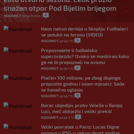
snažan otpor Pod Bijelim brijegom
0
NOGOMET
|
prije 9 min.
|
Haos nakon derbija u Skoplju: Fudbaleri
se potukli na terenu (VIDEO)
0
NOGOMET
|
prije 1 h
|
Prepoznajete li fudbalsku
superzvijezdu? Ovako se maskirao kako
ga ne bi prepoznali na avionu
0
NOGOMET
|
prije 1 h
|
Plaćen 100 miliona, pa zbog dopinga
propustio godinu i osam mjeseci: Sada
se konačno oglasio
0
NOGOMET
|
prije 1 h
|
Borac ubjedljiv protiv Veleža u Banjoj
Luci, meč obilježio i veliki prekid
0
NOGOMET
|
prije 2 h
|
Veliki povratak u Pariz: Lucas Digne
ponovo u PSG-u nakon deset godina