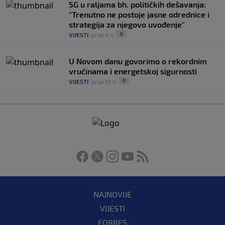
5G u raljama bh. političkih dešavanja:
"Trenutno ne postoje jasne odrednice i
strategija za njegovo uvođenje"
0
VIJESTI
|
prije 4 h
|
U Novom danu govorimo o rekordnim
vrućinama i energetskoj sigurnosti
0
VIJESTI
|
prije 10 h
|
NAJNOVIJE
VIJESTI
FORBES