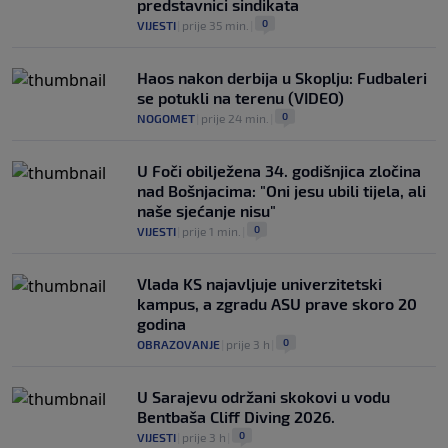
predstavnici sindikata
0
VIJESTI
|
prije 35 min.
|
Haos nakon derbija u Skoplju: Fudbaleri
se potukli na terenu (VIDEO)
0
NOGOMET
|
prije 24 min.
|
U Foči obilježena 34. godišnjica zločina
nad Bošnjacima: "Oni jesu ubili tijela, ali
naše sjećanje nisu"
0
VIJESTI
|
prije 1 min.
|
Vlada KS najavljuje univerzitetski
kampus, a zgradu ASU prave skoro 20
godina
0
OBRAZOVANJE
|
prije 3 h
|
U Sarajevu održani skokovi u vodu
Bentbaša Cliff Diving 2026.
0
VIJESTI
|
prije 3 h
|