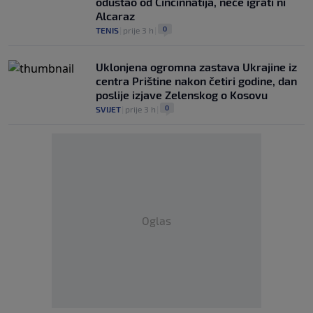
odustao od Cincinnatija, neće igrati ni
Alcaraz
0
TENIS
|
prije 3 h
|
Uklonjena ogromna zastava Ukrajine iz
centra Prištine nakon četiri godine, dan
poslije izjave Zelenskog o Kosovu
0
SVIJET
|
prije 3 h
|
Oglas