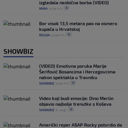
izgledala neobična borba (VIDEO)
0
MMA
|
prije 4 h
|
Bor visok 13,5 metara pao na osmero
kupača u Hrvatskoj
0
REGIJA
|
prije 4 h
|
SHOWBIZ
(VIDEO) Emotivna poruka Marije
Šerifović Bosancima i Hercegovcima
nakon spektakla u Travniku
0
SHOWBIZ
|
prije 4 h
|
Video koji budi emocije: Dino Merlin
objavio najbolje trenutke s Koševa
0
SHOWBIZ
|
6. aug.
|
Američki reper A$AP Rocky potvrdio da