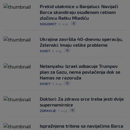
Prekid utakmice u Banjaluci: Navijači
Borca skandiraju osuđenom ratnom
zločincu Ratku Mladiću
0
NOGOMET
|
9. aug.
|
Ukrajina završila 40-dnevnu operaciju,
Zelenski: Imaju velike probleme
0
SVIJET
|
9. aug.
|
Netanyahu: Izrael odbacuje Trumpov
plan za Gazu, nema povlačenja dok se
Hamas ne razoruža
0
SVIJET
|
9. aug.
|
Doktori: Za zdravo srce treba jesti dvije
supernamirnice
0
ZDRAVLJE
|
7. aug.
|
Ispražnjena tribina sa navijačima Borca