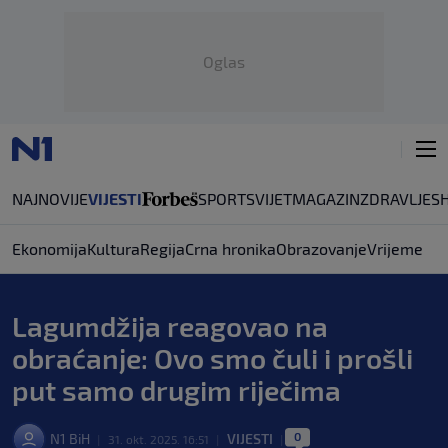
Oglas
NAJNOVIJE
VIJESTI
SPORT
SVIJET
MAGAZIN
ZDRAVLJE
S
Ekonomija
Kultura
Regija
Crna hronika
Obrazovanje
Vrijeme
Lagumdžija reagovao na
obraćanje: Ovo smo čuli i prošli
put samo drugim riječima
0
N1 BiH
VIJESTI
|
31. okt. 2025. 16:51
|
|