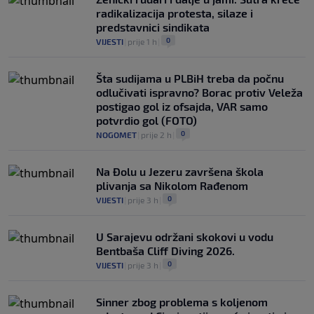
radikalizacija protesta, silaze i
predstavnici sindikata
0
VIJESTI
|
prije 1 h
|
Šta sudijama u PLBiH treba da počnu
odlučivati ispravno? Borac protiv Veleža
postigao gol iz ofsajda, VAR samo
potvrdio gol (FOTO)
0
NOGOMET
|
prije 2 h
|
Na Đolu u Jezeru završena škola
plivanja sa Nikolom Rađenom
0
VIJESTI
|
prije 3 h
|
U Sarajevu održani skokovi u vodu
Bentbaša Cliff Diving 2026.
0
VIJESTI
|
prije 3 h
|
Sinner zbog problema s koljenom