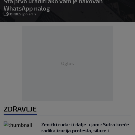
Šta prvo uraditi ako vam je hakovan
WhatsApp nalog
FORBES
|
prije 1 h
Oglas
ZDRAVLJE
Zenički rudari i dalje u jami: Sutra kreće
radikalizacija protesta, silaze i