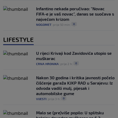
Infantino nekada poručivao: "Novac
FIFA-e je vaš novac", danas se suočava s
najvećom krizom
0
NOGOMET
|
prije 50 min
|
LIFESTYLE
U rijeci Krivaji kod Zavidovića utopio se
muškarac
0
CRNA HRONIKA
|
prije 2 h
|
Nakon 30 godina i kritika javnosti počelo
čišćenje garaža KJKP RAD u Sarajevu: Iz
odvoda vadili mulj, pijesak i
automobilske gume
0
VIJESTI
|
prije 3 h
|
Malo se (pre)više popilo: U splitsku
bolnicu doveden muškarac sa 6,2