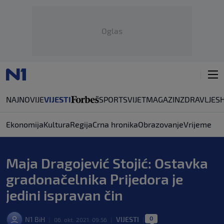
Oglas
NAJNOVIJE
VIJESTI
SPORT
SVIJET
MAGAZIN
ZDRAVLJE
S
Ekonomija
Kultura
Regija
Crna hronika
Obrazovanje
Vrijeme
Maja Dragojević Stojić: Ostavka
gradonačelnika Prijedora je
jedini ispravan čin
0
N1 BiH
VIJESTI
|
06. okt. 2021. 09:56
|
|