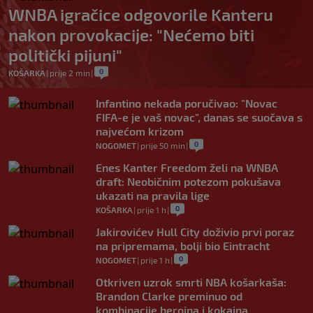
WNBA igračice odgovorile Kanteru
nakon provokacije: "Nećemo biti
politički pijuni"
0
KOŠARKA
|
prije 2 min
|
Infantino nekada poručivao: "Novac
FIFA-e je vaš novac", danas se suočava s
najvećom krizom
0
NOGOMET
|
prije 50 min
|
Enes Kanter Freedom želi na WNBA
draft: Neobičnim potezom pokušava
ukazati na pravila lige
0
KOŠARKA
|
prije 1 h
|
Jakirovićev Hull City doživio prvi poraz
na pripremama, bolji bio Eintracht
0
NOGOMET
|
prije 1 h
|
Otkriven uzrok smrti NBA košarkaša:
Brandon Clarke preminuo od
kombinacije heroina i kokaina