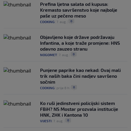
Prefina ljetna salata od kupusa:
Kremasto savršenstvo koje najbolje
paše uz pečeno meso
0
COOKING
|
7. aug.
|
Objavljeno koje države podržavaju
Infantina, a koje traže promjene: HNS
odavno zauzeo stranu
0
NOGOMET
|
7. aug.
|
Punjene paprike kao nekad: Ovaj mali
trik naših baka čini nadjev savršeno
sočnim
0
COOKING
|
prije 8 h
|
Ko ruši jedinstveni policijski sistem
FBiH? NS Mostar prozvala institucije
HNK, ZHK i Kantona 10
0
VIJESTI
|
7. aug.
|