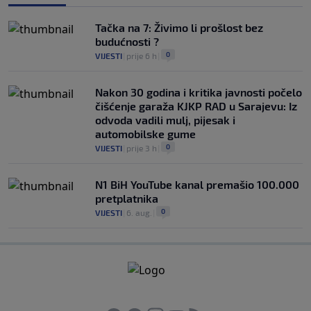
Tačka na 7: Živimo li prošlost bez
budućnosti ?
0
VIJESTI
|
prije 6 h
|
Nakon 30 godina i kritika javnosti počelo
čišćenje garaža KJKP RAD u Sarajevu: Iz
odvoda vadili mulj, pijesak i
automobilske gume
0
VIJESTI
|
prije 3 h
|
N1 BiH YouTube kanal premašio 100.000
pretplatnika
0
VIJESTI
|
6. aug.
|