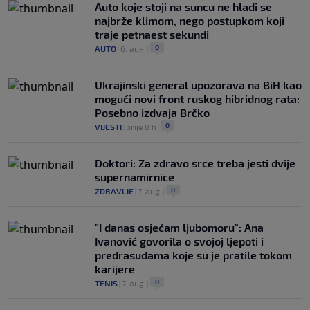
Auto koje stoji na suncu ne hladi se
najbrže klimom, nego postupkom koji
traje petnaest sekundi
0
AUTO
|
6. aug.
|
Ukrajinski general upozorava na BiH kao
mogući novi front ruskog hibridnog rata:
Posebno izdvaja Brčko
0
VIJESTI
|
prije 8 h
|
Doktori: Za zdravo srce treba jesti dvije
supernamirnice
0
ZDRAVLJE
|
7. aug.
|
"I danas osjećam ljubomoru": Ana
Ivanović govorila o svojoj ljepoti i
predrasudama koje su je pratile tokom
karijere
0
TENIS
|
7. aug.
|