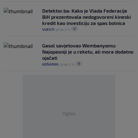
Detektor.ba: Kako je Vlada Federacije
BiH prezentovala nedogovoreni kineski
kredit kao investiciju za spas bolnica
0
VIJESTI
|
prije 2 h
|
Gasol savjetovao Wembanyamu:
Najopasniji je u reketu, ali mora dodatno
ojačati
0
KOŠARKA
|
prije 2 h
|
Oglas