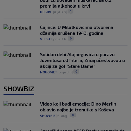
promila alkohola u krvi
0
REGIJA
|
prije 3 h
|
Čajniče: U Milatkovićima otvorena
džamija srušena 1943. godine
0
VIJESTI
|
prije 3 h
|
Solidan debi Alajbegovića u porazu
Juventusa od Intera, Zmaj učestvovao u
akciji za gol "Stare Dame"
0
NOGOMET
|
prije 3 h
|
SHOWBIZ
Video koji budi emocije: Dino Merlin
objavio najbolje trenutke s Koševa
0
SHOWBIZ
|
6. aug.
|
Američki reper A$AP Rocky potvrdio da