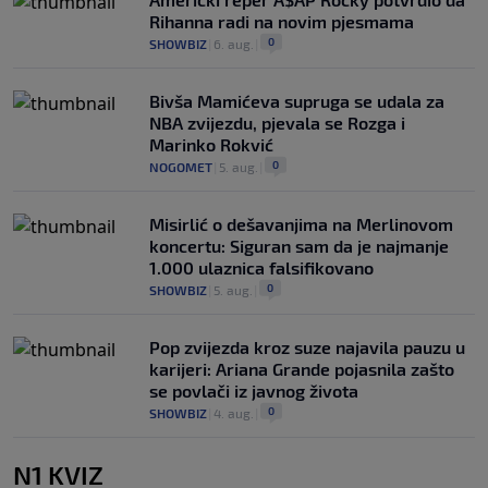
Rihanna radi na novim pjesmama
0
SHOWBIZ
|
6. aug.
|
Bivša Mamićeva supruga se udala za
NBA zvijezdu, pjevala se Rozga i
Marinko Rokvić
0
NOGOMET
|
5. aug.
|
Misirlić o dešavanjima na Merlinovom
koncertu: Siguran sam da je najmanje
1.000 ulaznica falsifikovano
0
SHOWBIZ
|
5. aug.
|
Pop zvijezda kroz suze najavila pauzu u
karijeri: Ariana Grande pojasnila zašto
se povlači iz javnog života
0
SHOWBIZ
|
4. aug.
|
N1 KVIZ