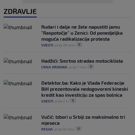
ZDRAVLJE
Rudari i dalje ne žele napustiti jamu
"Raspotočje" u Zenici: Od ponedjeljka
moguća radikalizacija protesta
0
VIJESTI
|
prije 26 min
|
Hadžići: Smrtno stradao motociklista
0
CRNA HRONIKA
|
prije 7 min
|
Detektor.ba: Kako je Vlada Federacije
BiH prezentovala nedogovoreni kineski
kredit kao investiciju za spas bolnica
0
VIJESTI
|
prije 2 h
|
Vučić: Izbori u Srbiji za maksimalno tri
mjeseca
0
REGIJA
|
prije 50 min
|