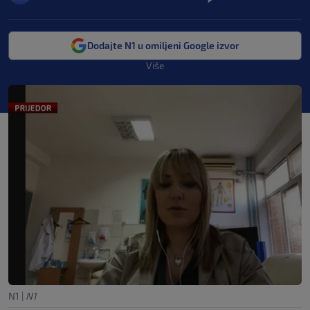
Dodajte N1 u omiljeni Google izvor
Više
N1
|
N1