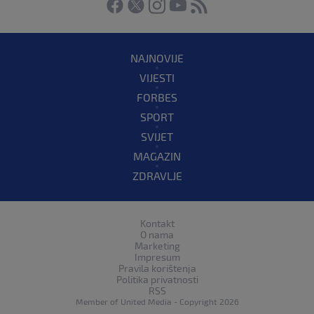
NAJNOVIJE
VIJESTI
FORBES
SPORT
SVIJET
MAGAZIN
ZDRAVLJE
Kontakt
O nama
Marketing
Impresum
Pravila korištenja
Politika privatnosti
RSS
Member of
United Media
- Copyright 2026