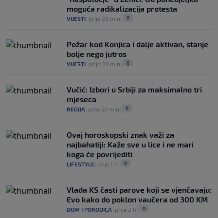
moguća radikalizacija protesta
0
VIJESTI
|
prije 26 min
|
Požar kod Konjica i dalje aktivan, stanje
bolje nego jutros
0
VIJESTI
|
prije 33 min
|
Vučić: Izbori u Srbiji za maksimalno tri
mjeseca
0
REGIJA
|
prije 50 min
|
Ovaj horoskopski znak važi za
najbahatiji: Kaže sve u lice i ne mari
koga će povrijediti
0
LIFESTYLE
|
prije 1 h
|
Vlada KS časti parove koji se vjenčavaju:
Evo kako do poklon vaučera od 300 KM
0
DOM I PORODICA
|
prije 2 h
|