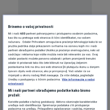
Dragojević Stojić je mišljenja da obavljati javnu
Brinemo o vašoj privatnosti
funkciju zahtjeva lični integritet i odgovornost
Mi i naši
603
partneri pohranjujemo i pristupamo osobnim podacima,
kao što su pretraga web stranica ili lični identifikatori, na vašem
u javnom nastupu.
računaru . Odabir Prihvatam omogućava praćenje tehnologije kako bi se
pružila podrška dolje prikazanim svrhama na osnovu kojih mi i naši
Ukoliko su autentične fotografije rastrojstva
partneri obrađujemo podatke Ukoliko je praćenje onemogućeno, neki od
sadržaja i reklama koje vidite možda neće biti relevantni za vas. Ovaj
gradonačelnika Pavlovića, dodaje da je onda
odabir postavki možete ponovno odabrati i pritom promijeniti trenutni
odabir ili pristanak tako što ćete kliknuti na Upravljaj željenim
njegova ostavka jedini ispravan čin.
postavkama link na dnu ove web stranice [ili plutajuću ikonu u donjem
lijevom dijelu web stranice, ako je primjenjivo]. Vaš odabir će se
mijenjati u okviru našeg Wеб локација. Za više detalja, pogledajte
"Niti imam namjeru, niti želim da se bavim bilo
Uredbu o postupanju s ličnim podacima.
Više informacija o vašoj
privatnosti
čijim privatnim životom, ali ono što trenutno
Mi i naši partneri obrađujemo podatke kako bismo
potresa naš grad ide daleko preko toga.
pružali:
Koristite podatke o tačnoj geolokaciji. Aktivno skenirajte karakteristike
Politika je ozbiljna stvar koja uređuje živote
uređaja radi identifikacije. Spremanje podataka i/ili pristupanje
podacima na uređaju. Prilagođeno oglašavanje i sadržaj, mjerenje