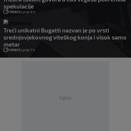
spekulacije
FORBES
|
prije 8 h
Treći unikatni Bugatti nazvan je po vrsti
srednjovjekovnog viteškog konja i visok samo
metar
FORBES
|
prije 7 h
Oglas