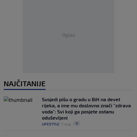
Oglas
NAJČITANIJE
Susjedi pišu o gradu u BiH na devet
rijeka, a ime mu doslovno znači "zdrava
voda": Svi koji ga posjete ostanu
oduševljeni
0
LIFESTYLE
|
7. aug.
|