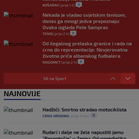
0
KOŠARKA
|
prije 1 h
|
Nekada je vladao svjetskim tenisom,
danas ga mnogi jedva prepoznaju:
Ovako izgleda Pete Sampras
0
TENIS
|
prije 2 h
|
Od ilegalnog prelaska granice i rada na
crno do reprezentacije: Nevjerovatna
životna priča albanskog fudbalera
0
NOGOMET
|
prije 2 h
|
Deco iz sjene preokrenuo posao: Rodri
bio bliži Real Madridu, a sada je na
Idi na Sport
korak od Barcelone
0
NOGOMET
|
prije 2 h
|
NAJNOVIJE
River Plate napravio veliki posao:
Reprezentativac Argentine stigao iz
Hadžići: Smrtno stradao motociklista
Atlético Madrida
0
CRNA HRONIKA
|
prije 7 min
|
0
NOGOMET
|
prije 2 h
|
Rudari i dalje ne žele napustiti jamu
"Raspotočje" u Zenici: Od ponedjeljka