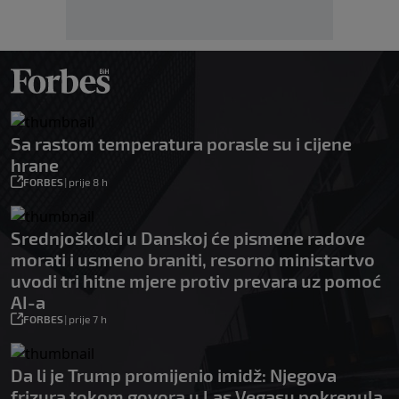
Sa rastom temperatura porasle su i cijene
hrane
FORBES
|
prije 8 h
Srednjoškolci u Danskoj će pismene radove
morati i usmeno braniti, resorno ministartvo
uvodi tri hitne mjere protiv prevara uz pomoć
AI-a
FORBES
|
prije 7 h
Da li je Trump promijenio imidž: Njegova
frizura tokom govora u Las Vegasu pokrenula