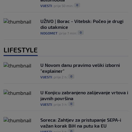
0
VIJESTI
|
prije 50 min
|
UŽIVO | Borac - Vitebsk: Počeo je drugi
dio utakmice
0
NOGOMET
|
prije 7 min
|
LIFESTYLE
U Novom danu pravimo veliki izborni
"explainer"
0
VIJESTI
|
prije 2 h
|
U Konjicu zabranjeno zalijevanje vrtova i
javnih površina
0
VIJESTI
|
prije 3 h
|
Soreca: Zahtjev za pristupanje SEPA-i
važan korak BiH na putu ka EU
0
VIJESTI
|
prije 3 h
|