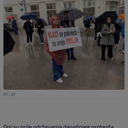
N1
|
N1
Oni su prije održavanja današnjeg protesta