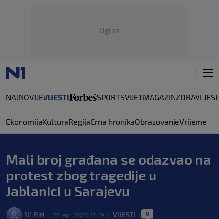
Oglas
NAJNOVIJE
VIJESTI
SPORT
SVIJET
MAGAZIN
ZDRAVLJE
S
Ekonomija
Kultura
Regija
Crna hronika
Obrazovanje
Vrijeme
Mali broj građana se odazvao na
protest zbog tragedije u
Jablanici u Sarajevu
0
N1 BiH
VIJESTI
|
26. apr. 2025. 17:09
|
|