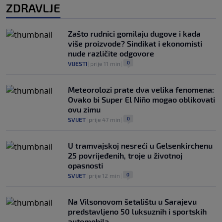
ZDRAVLJE
Zašto rudnici gomilaju dugove i kada
više proizvode? Sindikat i ekonomisti
nude različite odgovore
0
VIJESTI
|
prije 11 min
|
Meteorolozi prate dva velika fenomena:
Ovako bi Super El Niño mogao oblikovati
ovu zimu
0
SVIJET
|
prije 47 min
|
U tramvajskoj nesreći u Gelsenkirchenu
25 povrijeđenih, troje u životnoj
opasnosti
0
SVIJET
|
prije 12 min
|
Na Vilsonovom šetalištu u Sarajevu
predstavljeno 50 luksuznih i sportskih
automobila