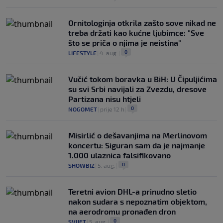
Ornitologinja otkrila zašto sove nikad ne
treba držati kao kućne ljubimce: "Sve
što se priča o njima je neistina"
0
LIFESTYLE
|
4. aug.
|
Vučić tokom boravka u BiH: U Čipuljićima
su svi Srbi navijali za Zvezdu, dresove
Partizana nisu htjeli
0
NOGOMET
|
prije 12 h
|
Misirlić o dešavanjima na Merlinovom
koncertu: Siguran sam da je najmanje
1.000 ulaznica falsifikovano
0
SHOWBIZ
|
5. aug.
|
Teretni avion DHL-a prinudno sletio
nakon sudara s nepoznatim objektom,
na aerodromu pronađen dron
0
SVIJET
|
5. aug.
|