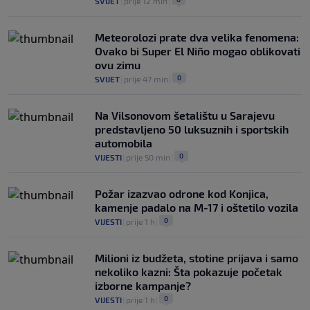
SVIJET
|
prije 12 min
|
Meteorolozi prate dva velika fenomena:
Ovako bi Super El Niño mogao oblikovati
ovu zimu
0
SVIJET
|
prije 47 min
|
Na Vilsonovom šetalištu u Sarajevu
predstavljeno 50 luksuznih i sportskih
automobila
0
VIJESTI
|
prije 50 min
|
Požar izazvao odrone kod Konjica,
kamenje padalo na M-17 i oštetilo vozila
0
VIJESTI
|
prije 1 h
|
Milioni iz budžeta, stotine prijava i samo
nekoliko kazni: Šta pokazuje početak
izborne kampanje?
0
VIJESTI
|
prije 1 h
|