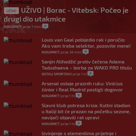
UŽIVO | Borac - Vitebsk: Počeo je
UŽIVO
drugi dio utakmice
0
NOGOMET
|
prije 7 min
|
Louis van Gaal pobijedio rak i poručio:
Ako vam treba selektor, pozovite mene!
0
NOGOMET
|
prije 36 min
|
Sanjin Alihodžić protiv čečena Adama
Tadushaeva – borba za WAKO PRO titulu
0
OSTALI SPORTOVI
|
prije 1 h
|
Arsenal ostaje praznih ruku: Vinícius
Júnior i Real Madrid postigli dogovor
0
NOGOMET
|
prije 1 h
|
Slavni klub potresa kriza: Kultni stadion
u Italiji bit će prazan na početku sezone,
navijači objavili rat upravi
0
NOGOMET
|
prije 1 h
|
Izvinjenje s elementima prijetnje i