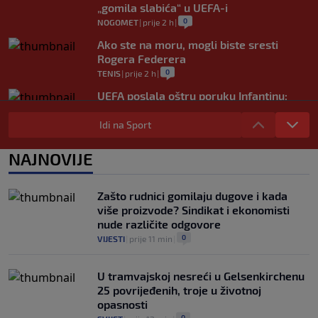
„gomila slabića“ u UEFA-i
0
NOGOMET
|
prije 2 h
|
Ako ste na moru, mogli biste sresti
Rogera Federera
0
TENIS
|
prije 2 h
|
UEFA poslala oštru poruku Infantinu:
"Ništa se ne mijenja, bojkot Svjetskog
prvenstva i dalje je na snazi"
Idi na Sport
0
NOGOMET
|
prije 3 h
|
NAJNOVIJE
FIFA još nije uplatila obećani novac
gradovima domaćinima Svjetskog
prvenstva
Zašto rudnici gomilaju dugove i kada
0
NOGOMET
|
prije 3 h
|
više proizvode? Sindikat i ekonomisti
nude različite odgovore
0
VIJESTI
|
prije 11 min
|
U tramvajskoj nesreći u Gelsenkirchenu
25 povrijeđenih, troje u životnoj
opasnosti
0