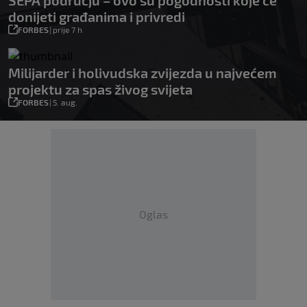
SEPA području – ovo su pogodnosti koje će
donijeti građanima i privredi
FORBES
|
prije 7 h
Milijarder i holivudska zvijezda u najvećem
projektu za spas živog svijeta
FORBES
|
5. aug.
Oglas