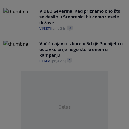
VIDEO Severina: Kad priznamo ono što
se desilo u Srebrenici bit ćemo vesele
države
0
VIJESTI
|
prije 2 h
|
Vučić najavio izbore u Srbiji: Podnijet ću
ostavku prije nego što krenem u
kampanju
0
REGIJA
|
prije 2 h
|
Oglas