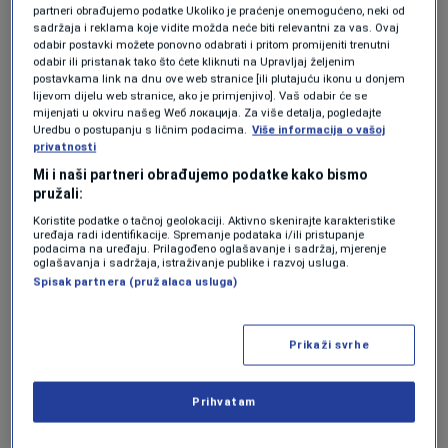
partneri obrađujemo podatke Ukoliko je praćenje onemogućeno, neki od
sadržaja i reklama koje vidite možda neće biti relevantni za vas. Ovaj
odabir postavki možete ponovno odabrati i pritom promijeniti trenutni
Hitno informisanje javnosti o svim
odabir ili pristanak tako što ćete kliknuti na Upravljaj željenim
postavkama link na dnu ove web stranice [ili plutajuću ikonu u donjem
poduzetim radnjama od nadležnih službi,
lijevom dijelu web stranice, ako je primjenjivo]. Vaš odabir će se
organa i institucija u vezi sa smrti 29
mijenjati u okviru našeg Wеб локација. Za više detalja, pogledajte
Uredbu o postupanju s ličnim podacima.
Više informacija o vašoj
naših građana,
privatnosti
Mi i naši partneri obrađujemo podatke kako bismo
pružali:
Krivično sankcionisanje svih odgovornih
Koristite podatke o tačnoj geolokaciji. Aktivno skenirajte karakteristike
uređaja radi identifikacije. Spremanje podataka i/ili pristupanje
za rad ilegalnog kamenoloma koji je
podacima na uređaju. Prilagođeno oglašavanje i sadržaj, mjerenje
oglašavanja i sadržaja, istraživanje publike i razvoj usluga.
izazvao smrt 19 ljudi u Donjoj Jablanici,
Spisak partnera (pružalaca usluga)
Krivično sankcionisanje odgovornih
Prikaži svrhe
unutar nadležnih organa, službi,
institucija koji su propustili preventivno
Prihvatam
djelovati i spriječiti smrt 29 ljudi u