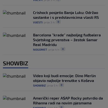
Crishock posjetio Banja Luku: Održao
sastanke i s predstavnicima vlasti RS
0
VIJESTI
|
prije 3 h
|
Barcelona "krade" najboljeg fudbalera
Svjetskog prvenstva – žestok šamar
Real Madridu
0
NOGOMET
|
prije 4 h
|
SHOWBIZ
Video koji budi emocije: Dino Merlin
objavio najbolje trenutke s Koševa
0
SHOWBIZ
|
prije 5 h
|
Američki reper A$AP Rocky potvrdio da
Rihanna radi na novim pjesmama
0
SHOWBIZ
|
prije 7 h
|