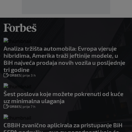
Analiza tržišta automobila: Evropa vjeruje
hibridima, Amerika traži jeftinije modele, u
BiH najveća prodaja novih vozila u posljednje
tri godine
FORBES
|
prije 3 h
Šest poslova koje možete pokrenuti od kuće
uz minimalna ulaganja
FORBES
|
prije 7 h
CBBiH zvanično aplicirala za pristupanje BiH