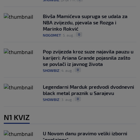
Bivša Mamićeva supruga se udala za
NBA zvijezdu, pjevala se Rozga i
Marinko Rokvić
0
NOGOMET
|
5. aug.
|
Pop zvijezda kroz suze najavila pauzu u
karijeri: Ariana Grande pojasnila zašto
se povlači iz javnog života
0
SHOWBIZ
|
4. aug.
|
Legendarni Marduk predvodi dvodnevni
black metal praznik u Sarajevu
0
SHOWBIZ
|
3. aug.
|
N1 KVIZ
U Novom danu pravimo veliki izborni
"explainer"