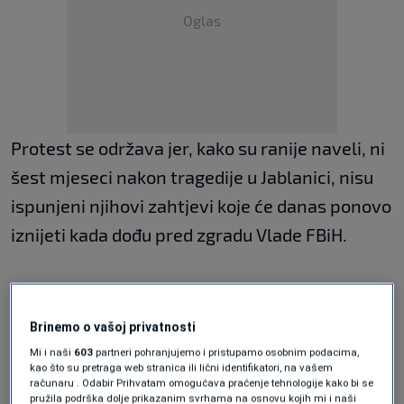
Oglas
Protest se održava jer, kako su ranije naveli, ni
šest mjeseci nakon tragedije u Jablanici, nisu
ispunjeni njihovi zahtjevi koje će danas ponovo
iznijeti kada dođu pred zgradu Vlade FBiH.
Ti zahtjevi su sljedeći:
Brinemo o vašoj privatnosti
Mi i naši
603
partneri pohranjujemo i pristupamo osobnim podacima,
Hitno pokretanje istraga i hitno podizanje
kao što su pretraga web stranica ili lični identifikatori, na vašem
računaru . Odabir Prihvatam omogućava praćenje tehnologije kako bi se
optužnica protiv odgovornih osoba,
pružila podrška dolje prikazanim svrhama na osnovu kojih mi i naši