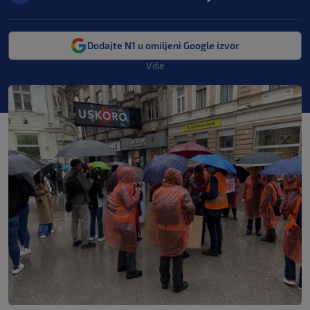
Dodajte N1 u omiljeni Google izvor
Više