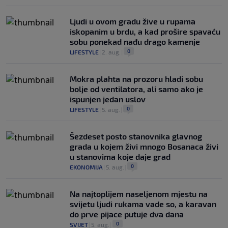
Ljudi u ovom gradu žive u rupama
iskopanim u brdu, a kad prošire spavaću
sobu ponekad nađu drago kamenje
0
LIFESTYLE
|
2. aug.
|
Mokra plahta na prozoru hladi sobu
bolje od ventilatora, ali samo ako je
ispunjen jedan uslov
0
LIFESTYLE
|
5. aug.
|
Šezdeset posto stanovnika glavnog
grada u kojem živi mnogo Bosanaca živi
u stanovima koje daje grad
0
EKONOMIJA
|
5. aug.
|
Na najtoplijem naseljenom mjestu na
svijetu ljudi rukama vade so, a karavan
do prve pijace putuje dva dana
0
SVIJET
|
5. aug.
|