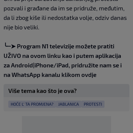
pozvali i građane da im se pridruže, međutim,
da li zbog kiše ili nedostatka volje, odziv danas
nije bio veliki.
╰┈➤
Program N1 televizije možete pratiti
UŽIVO na
ovom linku
kao i putem aplikacija
za
An
droid
|
iPhone/iPad,
pridružite nam se i
na WhatsApp kanalu klikom
ovdje
Više tema kao što je ova?
HOĆE L' TA PROMJENA?
JABLANICA
PROTESTI