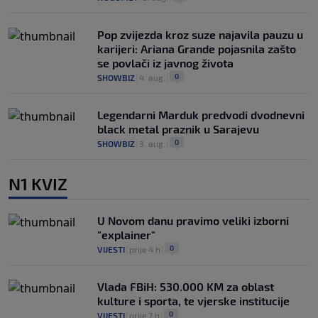
Pop zvijezda kroz suze najavila pauzu u
karijeri: Ariana Grande pojasnila zašto
se povlači iz javnog života
0
SHOWBIZ
|
4. aug.
|
Legendarni Marduk predvodi dvodnevni
black metal praznik u Sarajevu
0
SHOWBIZ
|
3. aug.
|
N1 KVIZ
U Novom danu pravimo veliki izborni
"explainer"
0
VIJESTI
|
prije 4 h
|
Vlada FBiH: 530.000 KM za oblast
kulture i sporta, te vjerske institucije
0
VIJESTI
|
prije 7 h
|