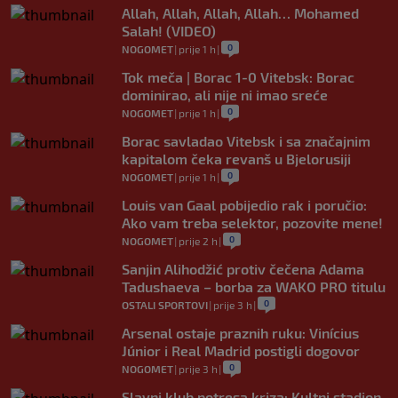
Allah, Allah, Allah, Allah… Mohamed
Salah! (VIDEO)
0
NOGOMET
|
prije 1 h
|
Tok meča | Borac 1-0 Vitebsk: Borac
dominirao, ali nije ni imao sreće
0
NOGOMET
|
prije 1 h
|
Borac savladao Vitebsk i sa značajnim
kapitalom čeka revanš u Bjelorusiji
0
NOGOMET
|
prije 1 h
|
Louis van Gaal pobijedio rak i poručio:
Ako vam treba selektor, pozovite mene!
0
NOGOMET
|
prije 2 h
|
Sanjin Alihodžić protiv čečena Adama
Tadushaeva – borba za WAKO PRO titulu
0
OSTALI SPORTOVI
|
prije 3 h
|
Arsenal ostaje praznih ruku: Vinícius
Júnior i Real Madrid postigli dogovor
0
NOGOMET
|
prije 3 h
|
Slavni klub potresa kriza: Kultni stadion