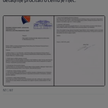
detaljnije pročitati o čemu je riječ.
N1
|
N1