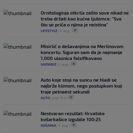
Ornitologinja otkrila zašto sove nikad ne
treba držati kao kućne ljubimce: "Sve
što se priča o njima je neistina"
0
LIFESTYLE
|
4. aug.
|
Misirlić o dešavanjima na Merlinovom
koncertu: Siguran sam da je najmanje
1.000 ulaznica falsifikovano
0
SHOWBIZ
|
5. aug.
|
Auto koje stoji na suncu ne hladi se
najbrže klimom, nego postupkom koji
traje petnaest sekundi
0
AUTO
|
prije 16 h
|
Nestvaran rezultat: Hrvatske
košarkašice izgubile 100:25
0
KOŠARKA
|
5. aug.
|