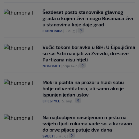
Šezdeset posto stanovnika glavnog
grada u kojem živi mnogo Bosanaca živi
u stanovima koje daje grad
0
EKONOMIJA
|
5. aug.
|
Vučić tokom boravka u BiH: U Čipuljićima
su svi Srbi navijali za Zvezdu, dresove
Partizana nisu htjeli
0
NOGOMET
|
prije 14 h
|
Mokra plahta na prozoru hladi sobu
bolje od ventilatora, ali samo ako je
ispunjen jedan uslov
0
LIFESTYLE
|
5. aug.
|
Na najtoplijem naseljenom mjestu na
svijetu ljudi rukama vade so, a karavan
do prve pijace putuje dva dana
0
SVIJET
|
5. aug.
|