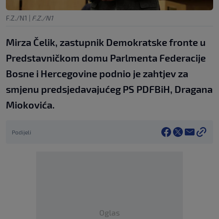
F.Z./N1
|
F.Z./N1
Mirza Čelik, zastupnik Demokratske fronte u
Predstavničkom domu Parlmenta Federacije
Bosne i Hercegovine podnio je zahtjev za
smjenu predsjedavajućeg PS PDFBiH, Dragana
Miokovića.
Podijeli
Oglas