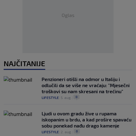
Oglas
NAJČITANIJE
Penzioneri otišli na odmor u Italiju i
odlučili da se više ne vraćaju: "Mjesečni
troškovi su nam skresani na trećinu"
0
LIFESTYLE
|
5. aug.
|
Ljudi u ovom gradu žive u rupama
iskopanim u brdu, a kad prošire spavaću
sobu ponekad nađu drago kamenje
0
LIFESTYLE
|
2. aug.
|