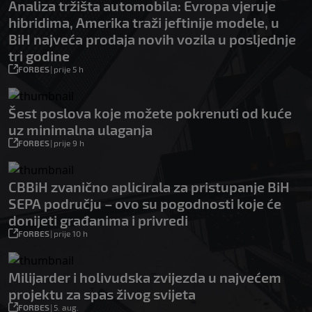
Analiza tržišta automobila: Evropa vjeruje
hibridima, Amerika traži jeftinije modele, u
BiH najveća prodaja novih vozila u posljednje
tri godine
FORBES
|
prije 5 h
Šest poslova koje možete pokrenuti od kuće
uz minimalna ulaganja
FORBES
|
prije 9 h
CBBiH zvanično aplicirala za pristupanje BiH
SEPA području – ovo su pogodnosti koje će
donijeti građanima i privredi
FORBES
|
prije 10 h
Milijarder i holivudska zvijezda u najvećem
projektu za spas živog svijeta
FORBES
|
5. aug.