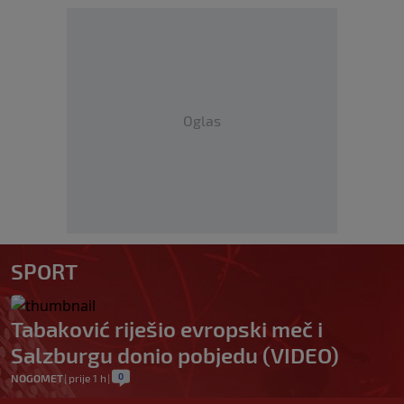
Oglas
SPORT
Tabaković riješio evropski meč i
Salzburgu donio pobjedu (VIDEO)
0
NOGOMET
|
prije 1 h
|