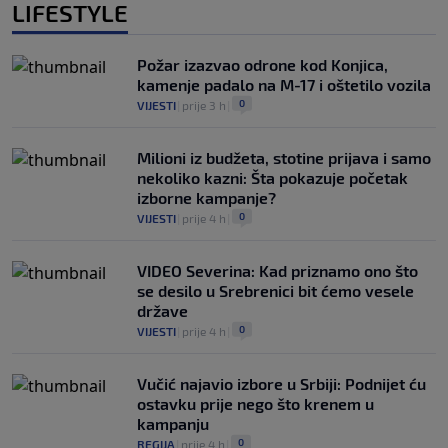
LIFESTYLE
Požar izazvao odrone kod Konjica,
kamenje padalo na M-17 i oštetilo vozila
0
VIJESTI
|
prije 3 h
|
Milioni iz budžeta, stotine prijava i samo
nekoliko kazni: Šta pokazuje početak
izborne kampanje?
0
VIJESTI
|
prije 4 h
|
VIDEO Severina: Kad priznamo ono što
se desilo u Srebrenici bit ćemo vesele
države
0
VIJESTI
|
prije 4 h
|
Vučić najavio izbore u Srbiji: Podnijet ću
ostavku prije nego što krenem u
kampanju
0
REGIJA
|
prije 4 h
|