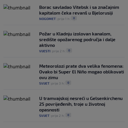
Borac savladao Vitebsk i sa značajnim
kapitalom čeka revanš u Bjelorusiji
0
NOGOMET
|
prije 1 h
|
Požar u Kladnju izolovan kanalom,
središte opožarenog područja i dalje
aktivno
0
VIJESTI
|
prije 2 h
|
Meteorolozi prate dva velika fenomena:
Ovako bi Super El Niño mogao oblikovati
ovu zimu
0
SVIJET
|
prije 3 h
|
U tramvajskoj nesreći u Gelsenkirchenu
25 povrijeđenih, troje u životnoj
opasnosti
0
SVIJET
|
prije 2 h
|