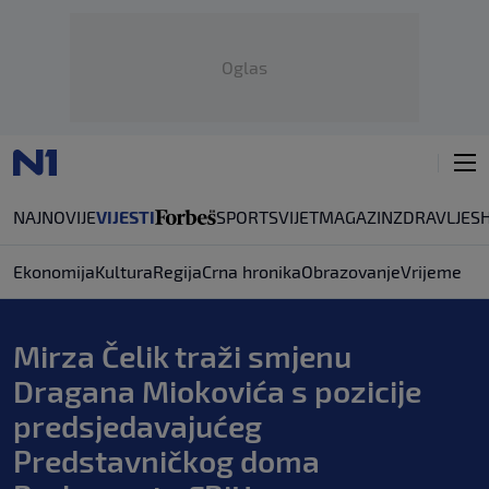
Oglas
NAJNOVIJE
VIJESTI
SPORT
SVIJET
MAGAZIN
ZDRAVLJE
S
Ekonomija
Kultura
Regija
Crna hronika
Obrazovanje
Vrijeme
Mirza Čelik traži smjenu
Dragana Miokovića s pozicije
predsjedavajućeg
Predstavničkog doma