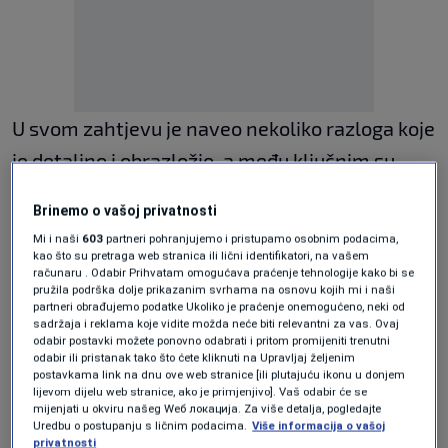
U svom zahtjevu je naveo nekoliko razloga koje
je detaljno i obrazložio, a među ključnim su
blokada projekta Južna plinska interkonekcija i
Brinemo o vašoj privatnosti
politička trgovina prilikom izbora sudije
Mi i naši
603
partneri pohranjujemo i pristupamo osobnim podacima,
Ustavnog suda BiH, Marina Vukoje.
kao što su pretraga web stranica ili lični identifikatori, na vašem
računaru . Odabir Prihvatam omogućava praćenje tehnologije kako bi se
pružila podrška dolje prikazanim svrhama na osnovu kojih mi i naši
partneri obrađujemo podatke Ukoliko je praćenje onemogućeno, neki od
Osim toga, Čelik je naveo i niz propusta koje je
sadržaja i reklama koje vidite možda neće biti relevantni za vas. Ovaj
odabir postavki možete ponovno odabrati i pritom promijeniti trenutni
Mioković imao u svom radu.
odabir ili pristanak tako što ćete kliknuti na Upravljaj željenim
postavkama link na dnu ove web stranice [ili plutajuću ikonu u donjem
lijevom dijelu web stranice, ako je primjenjivo]. Vaš odabir će se
mijenjati u okviru našeg Wеб локација. Za više detalja, pogledajte
Pod tim propustima mislio je na:
Uredbu o postupanju s ličnim podacima.
Više informacija o vašoj
privatnosti