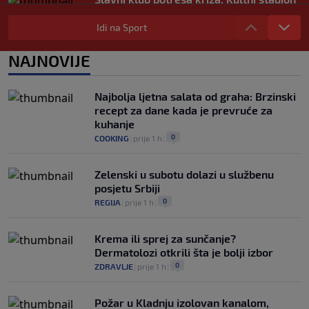
u Italiji bit će prazan na početku sezone,
navijači objavili rat upravi
Idi na Sport
0
NOGOMET
|
prije 4 h
|
NAJNOVIJE
Izvinjenje s elementima prijetnje i
„gomila slabića“ u UEFA-i
0
NOGOMET
|
prije 4 h
|
Najbolja ljetna salata od graha: Brzinski
recept za dane kada je prevruće za
kuhanje
0
COOKING
|
prije 1 h
|
Zelenski u subotu dolazi u službenu
posjetu Srbiji
0
REGIJA
|
prije 1 h
|
Krema ili sprej za sunčanje?
Dermatolozi otkrili šta je bolji izbor
0
ZDRAVLJE
|
prije 1 h
|
Požar u Kladnju izolovan kanalom,