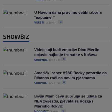
U Novom danu pravimo veliki izborni
"explainer"
0
VIJESTI
|
prije 4 h
|
SHOWBIZ
Video koji budi emocije: Dino Merlin
objavio najbolje trenutke s Koševa
0
SHOWBIZ
|
prije 7 h
|
Američki reper A$AP Rocky potvrdio da
Rihanna radi na novim pjesmama
0
SHOWBIZ
|
prije 9 h
|
Bivša Mamićeva supruga se udala za
NBA zvijezdu, pjevala se Rozga i
Marinko Rokvić
0
NOGOMET
|
5. aug.
|