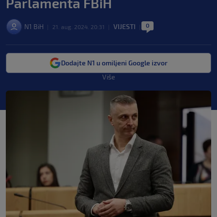
Parlamenta FBiH
0
N1 BiH
VIJESTI
|
21. aug. 2024. 20:31
|
|
Dodajte N1 u omiljeni Google izvor
Više