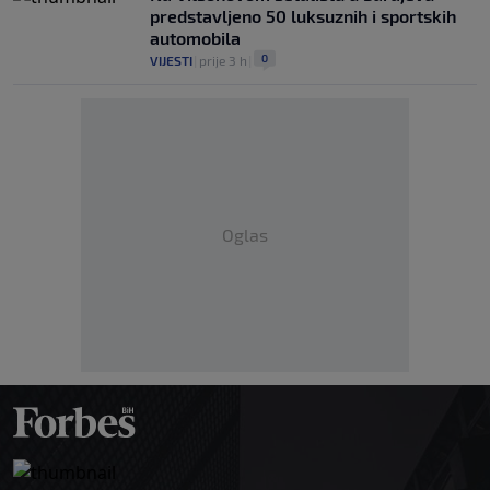
predstavljeno 50 luksuznih i sportskih
automobila
0
VIJESTI
|
prije 3 h
|
Oglas