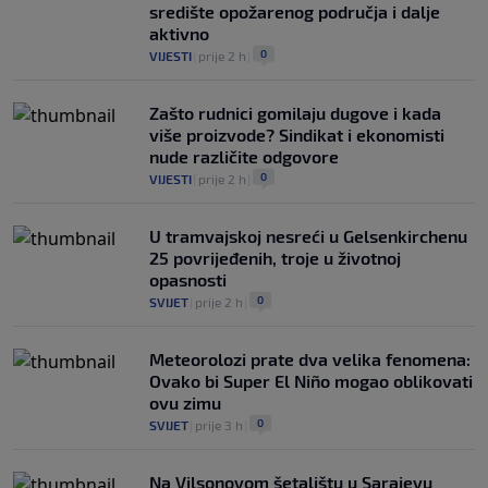
središte opožarenog područja i dalje
aktivno
0
VIJESTI
|
prije 2 h
|
Zašto rudnici gomilaju dugove i kada
više proizvode? Sindikat i ekonomisti
nude različite odgovore
0
VIJESTI
|
prije 2 h
|
U tramvajskoj nesreći u Gelsenkirchenu
25 povrijeđenih, troje u životnoj
opasnosti
0
SVIJET
|
prije 2 h
|
Meteorolozi prate dva velika fenomena:
Ovako bi Super El Niño mogao oblikovati
ovu zimu
0
SVIJET
|
prije 3 h
|
Na Vilsonovom šetalištu u Sarajevu