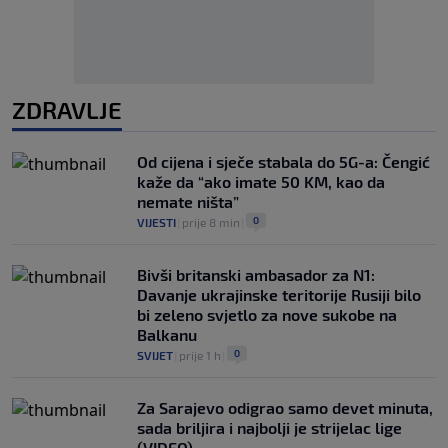
ZDRAVLJE
Od cijena i sječe stabala do 5G-a: Čengić
kaže da “ako imate 50 KM, kao da
nemate ništa”
0
VIJESTI
|
prije 8 min
|
Bivši britanski ambasador za N1:
Davanje ukrajinske teritorije Rusiji bilo
bi zeleno svjetlo za nove sukobe na
Balkanu
0
SVIJET
|
prije 1 h
|
Za Sarajevo odigrao samo devet minuta,
sada briljira i najbolji je strijelac lige
(VIDEO)