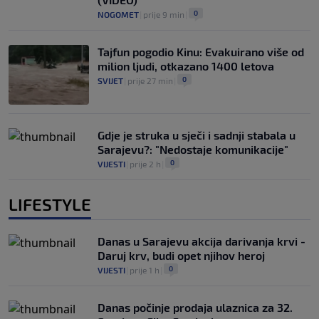
0
NOGOMET
|
prije 9 min
|
Tajfun pogodio Kinu: Evakuirano više od
milion ljudi, otkazano 1400 letova
0
SVIJET
|
prije 27 min
|
Gdje je struka u sječi i sadnji stabala u
Sarajevu?: "Nedostaje komunikacije"
0
VIJESTI
|
prije 2 h
|
LIFESTYLE
Danas u Sarajevu akcija darivanja krvi -
Daruj krv, budi opet njihov heroj
0
VIJESTI
|
prije 1 h
|
Danas počinje prodaja ulaznica za 32.