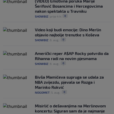
(VIDEO) Emotivna poruka Marije
Šerifović Bosancima i Hercegovcima
nakon spektakla u Travniku
0
SHOWBIZ
|
prije 4 h
|
Video koji budi emocije: Dino Merlin
objavio najbolje trenutke s Koševa
0
SHOWBIZ
|
6. aug.
|
Američki reper A$AP Rocky potvrdio da
Rihanna radi na novim pjesmama
0
SHOWBIZ
|
6. aug.
|
Bivša Mamićeva supruga se udala za
NBA zvijezdu, pjevala se Rozga i
Marinko Rokvić
0
NOGOMET
|
5. aug.
|
Misirlić o dešavanjima na Merlinovom
koncertu: Siguran sam da je najmanje