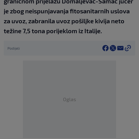
graničnom prijelazu Domaljevac-Šamac jučer
je zbog neispunjavanja fitosanitarnih uslova
za uvoz, zabranila uvoz pošiljke kivija neto
težine 7,5 tona porijeklom iz Italije.
Podijeli
Oglas