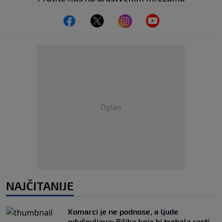
Oglas
NAJČITANIJE
Komarci je ne podnose, a ljude
oduševljava: Biljka koja bi trebala rasti