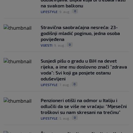
na svakom balkonu
0
LIFESTYLE
|
9. aug.
|
Stravična saobraćajna nesreća: 23-
godišnji mladić poginuo, jedna osoba
povijeđena
0
VIJESTI
|
9. aug.
|
Susjedi pišu o gradu u BiH na devet
rijeka, a ime mu doslovno znači "zdrava
voda": Svi koji ga posjete ostanu
oduševljeni
0
LIFESTYLE
|
7. aug.
|
Penzioneri otišli na odmor u Italiju i
odlučili da se više ne vraćaju: "Mjesečni
troškovi su nam skresani na trećinu"
0
LIFESTYLE
|
5. aug.
|