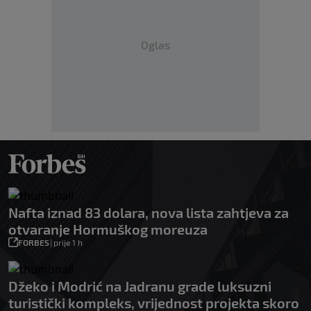
Oglas
Nafta iznad 83 dolara, nova lista zahtjeva za
otvaranje Hormuškog moreuza
FORBES
|
prije 1 h
Džeko i Modrić na Jadranu grade luksuzni
turistički kompleks, vrijednost projekta skoro