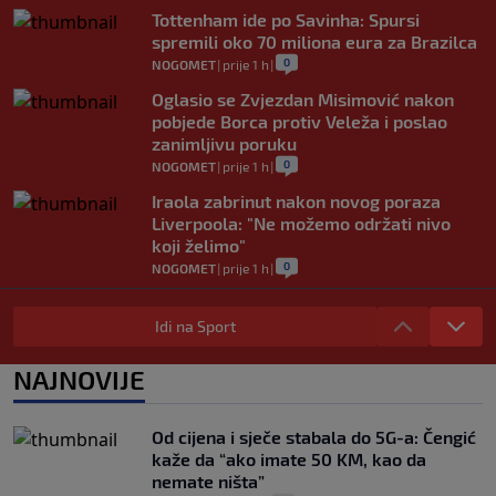
Tottenham ide po Savinha: Spursi
spremili oko 70 miliona eura za Brazilca
0
NOGOMET
|
prije 1 h
|
Oglasio se Zvjezdan Misimović nakon
pobjede Borca protiv Veleža i poslao
zanimljivu poruku
0
NOGOMET
|
prije 1 h
|
Iraola zabrinut nakon novog poraza
Liverpoola: "Ne možemo održati nivo
koji želimo"
0
NOGOMET
|
prije 1 h
|
Vlahović pred velikom odlukom:
Beşiktaş mu nudi 10 miliona eura po
Idi na Sport
sezoni
0
NOGOMET
|
prije 1 h
|
NAJNOVIJE
Kako je Gianni Infantino uspio uništiti
Mundijal: Od fudbala do Trumpa,
Od cijena i sječe stabala do 5G-a: Čengić
milijardi i rata s UEFA-om
kaže da “ako imate 50 KM, kao da
0
NOGOMET
|
prije 2 h
|
nemate ništa”