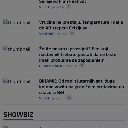
Sarajevo Film Festival
0
VIJESTI
|
prije 1 h
|
Vrućine ne prestaju: Temperature i dalje
do 40 stepeni Celzijusa
0
VRIJEME
|
prije 2 h
|
Želite posao u prosvjeti? Evo koji
nastavnik trebate postati da ne biste
imali problema sa zaposlenjem
0
OBRAZOVANJE
|
prije 2 h
|
BIHAMK: Od ranih jutarnjih sati duge
kolone vozila na graničnim prelazima na
izlazu iz BiH
0
VIJESTI
|
prije 2 h
|
SHOWBIZ