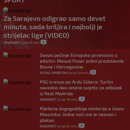
Za Sarajevo odigrao samo devet
minuta, sada briljira i najbolji je
strijelac lige (VIDEO)
0
NOGOMET
|
prije 9 min
|
Danas počinje Evropsko prvenstvo u
atletici: Mesud Pezer jedini predstavnik
Bosne i Hercegovine
0
OSTALI SPORTOVI
|
prije 34 min
|
PSG krenuo po Ardu Gülera: Turčin
navodno dao zeleno svjetlo za odlazak
iz Real Madrida
0
NOGOMET
|
prije 39 min
|
Riješena dugogodišnja misterija o Joseu
Mourinhu: Jedne noći me je nazvao i
plakao
0
NOGOMET
|
prije 52 min
|