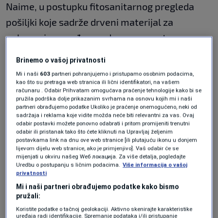
Naime, u postupku fitosanitarnog pregleda
pošiljki koje sadrže drveni materijal za
pakovanje u međunarodnom prometu,
utvrđeno je da drvene palete za pakovanje
Brinemo o vašoj privatnosti
nisu tretirane i označene u skladu s važećim
Mi i naši
603
partneri pohranjujemo i pristupamo osobnim podacima,
zakonskim propisima, odnosno da nisu
kao što su pretraga web stranica ili lični identifikatori, na vašem
računaru . Odabir Prihvatam omogućava praćenje tehnologije kako bi se
provedene propisane mjere s ciljem uništenja
pružila podrška dolje prikazanim svrhama na osnovu kojih mi i naši
partneri obrađujemo podatke Ukoliko je praćenje onemogućeno, neki od
štetnih mikroorganizama, navodi se u
sadržaja i reklama koje vidite možda neće biti relevantni za vas. Ovaj
odabir postavki možete ponovno odabrati i pritom promijeniti trenutni
saopćenju Federalne uprave za inspekcijske
odabir ili pristanak tako što ćete kliknuti na Upravljaj željenim
postavkama link na dnu ove web stranice [ili plutajuću ikonu u donjem
poslove.
lijevom dijelu web stranice, ako je primjenjivo]. Vaš odabir će se
mijenjati u okviru našeg Wеб локација. Za više detalja, pogledajte
Uredbu o postupanju s ličnim podacima.
Više informacija o vašoj
privatnosti
Shodno tome, a u skladu sa Zakonom o zaštiti
Mi i naši partneri obrađujemo podatke kako bismo
zdravlja bilja, Pravilnikom o fitosanitarnim
pružali:
zahtjevima za drveni materijal za pakovanje u
Koristite podatke o tačnoj geolokaciji. Aktivno skenirajte karakteristike
uređaja radi identifikacije. Spremanje podataka i/ili pristupanje