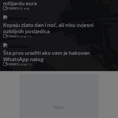
milijardu eura
FORBES
|
8. aug.
Kopaju zlato dan i noć, ali nisu svjesni
ozbiljnih posljedica
FORBES
|
prije 1 h
Šta prvo uraditi ako vam je hakovan
WhatsApp nalog
FORBES
|
prije 1 h
Oglas