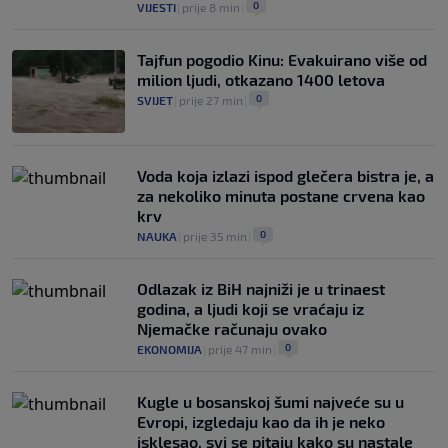
0
VIJESTI
|
prije 8 min
|
Tajfun pogodio Kinu: Evakuirano više od
milion ljudi, otkazano 1400 letova
0
SVIJET
|
prije 27 min
|
Voda koja izlazi ispod glečera bistra je, a
za nekoliko minuta postane crvena kao
krv
0
NAUKA
|
prije 35 min
|
Odlazak iz BiH najniži je u trinaest
godina, a ljudi koji se vraćaju iz
Njemačke računaju ovako
0
EKONOMIJA
|
prije 47 min
|
Kugle u bosanskoj šumi najveće su u
Evropi, izgledaju kao da ih je neko
isklesao, svi se pitaju kako su nastale