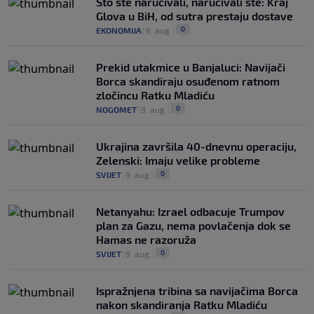
Što ste naručivali, naručivali ste: Kraj
Glova u BiH, od sutra prestaju dostave
0
EKONOMIJA
|
9. aug.
|
Prekid utakmice u Banjaluci: Navijači
Borca skandiraju osuđenom ratnom
zločincu Ratku Mladiću
0
NOGOMET
|
9. aug.
|
Ukrajina završila 40-dnevnu operaciju,
Zelenski: Imaju velike probleme
0
SVIJET
|
9. aug.
|
Netanyahu: Izrael odbacuje Trumpov
plan za Gazu, nema povlačenja dok se
Hamas ne razoruža
0
SVIJET
|
9. aug.
|
Ispražnjena tribina sa navijačima Borca
nakon skandiranja Ratku Mladiću