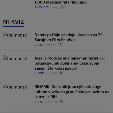
1.000 ulaznica falsifikovano
0
SHOWBIZ
|
5. aug.
|
N1 KVIZ
Danas počinje prodaja ulaznica za 32.
Sarajevo Film Festival
0
VIJESTI
|
prije 1 h
|
Jezero Modrac ima ogroman turistički
potencijal, ali godinama čeka svoju
šansu: Šta koči razvoj?
0
VIJESTI
|
prije 2 h
|
BIHAMK: Od ranih jutarnjih sati duge
kolone vozila na graničnim prelazima na
izlazu iz BiH
0
VIJESTI
|
prije 2 h
|