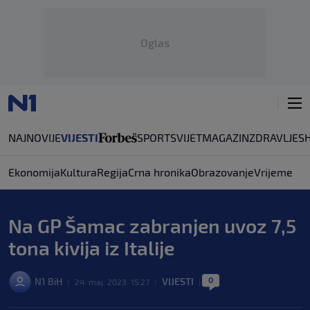
Oglas
NAJNOVIJE
VIJESTI
SPORT
SVIJET
MAGAZIN
ZDRAVLJE
S
Ekonomija
Kultura
Regija
Crna hronika
Obrazovanje
Vrijeme
Na GP Šamac zabranjen uvoz 7,5
tona kivija iz Italije
0
N1 BiH
VIJESTI
|
24. maj. 2023. 15:27
|
|