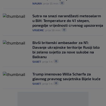
0
NAUKA
|
prije 55 min
|
Sutra na snazi narandžasti meteoalarm
u BiH: Temperature do 41 stepen,
ponegdje vrijednosti crvenog upozorenja
0
VRIJEME
|
prije 56 min
|
Bivši britanski ambasador za N1:
Davanje ukrajinske teritorije Rusiji bilo
bi zeleno svjetlo za nove sukobe na
Balkanu
0
SVIJET
|
prije 1 h
|
Trump imenovao Willa Scharfa za
glavnog pravnog savjetnika Bijele kuće
0
SVIJET
|
prije 1 h
|