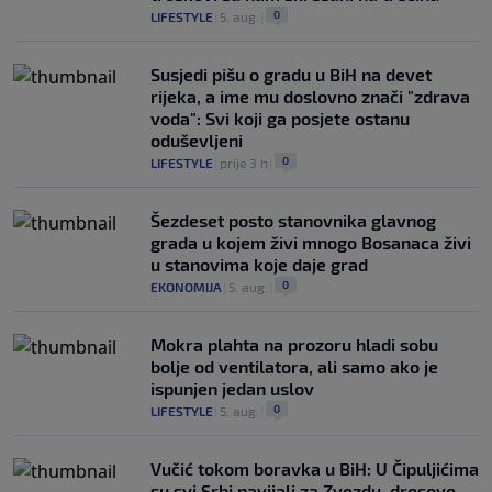
0
LIFESTYLE
|
5. aug.
|
Susjedi pišu o gradu u BiH na devet
rijeka, a ime mu doslovno znači "zdrava
voda": Svi koji ga posjete ostanu
oduševljeni
0
LIFESTYLE
|
prije 3 h
|
Šezdeset posto stanovnika glavnog
grada u kojem živi mnogo Bosanaca živi
u stanovima koje daje grad
0
EKONOMIJA
|
5. aug.
|
Mokra plahta na prozoru hladi sobu
bolje od ventilatora, ali samo ako je
ispunjen jedan uslov
0
LIFESTYLE
|
5. aug.
|
Vučić tokom boravka u BiH: U Čipuljićima
su svi Srbi navijali za Zvezdu, dresove