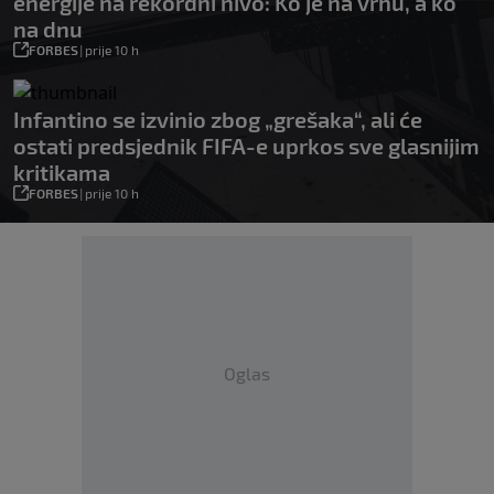
energije na rekordni nivo: Ko je na vrhu, a ko
na dnu
FORBES
|
prije 10 h
Infantino se izvinio zbog „grešaka“, ali će
ostati predsjednik FIFA-e uprkos sve glasnijim
kritikama
FORBES
|
prije 10 h
Oglas