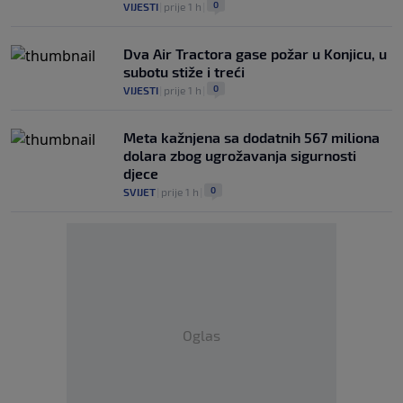
0
VIJESTI
|
prije 1 h
|
Dva Air Tractora gase požar u Konjicu, u
subotu stiže i treći
0
VIJESTI
|
prije 1 h
|
Meta kažnjena sa dodatnih 567 miliona
dolara zbog ugrožavanja sigurnosti
djece
0
SVIJET
|
prije 1 h
|
Oglas