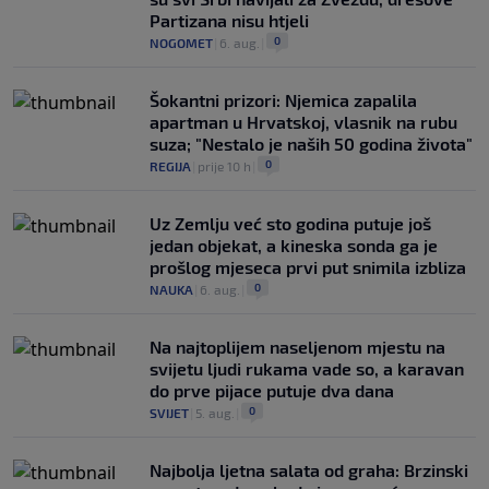
Partizana nisu htjeli
0
NOGOMET
|
6. aug.
|
Šokantni prizori: Njemica zapalila
apartman u Hrvatskoj, vlasnik na rubu
suza; "Nestalo je naših 50 godina života"
0
REGIJA
|
prije 10 h
|
Uz Zemlju već sto godina putuje još
jedan objekat, a kineska sonda ga je
prošlog mjeseca prvi put snimila izbliza
0
NAUKA
|
6. aug.
|
Na najtoplijem naseljenom mjestu na
svijetu ljudi rukama vade so, a karavan
do prve pijace putuje dva dana
0
SVIJET
|
5. aug.
|
Najbolja ljetna salata od graha: Brzinski