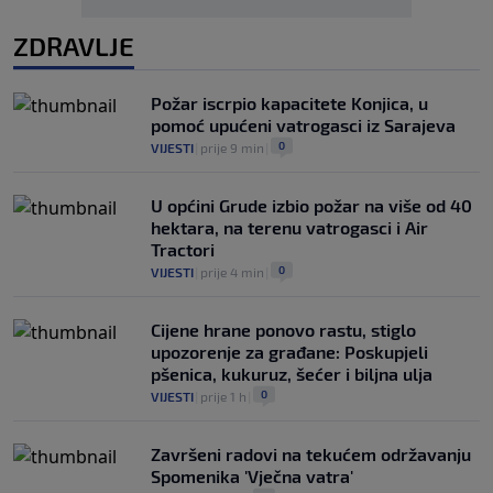
ZDRAVLJE
Požar iscrpio kapacitete Konjica, u
pomoć upućeni vatrogasci iz Sarajeva
0
VIJESTI
|
prije 9 min
|
U općini Grude izbio požar na više od 40
hektara, na terenu vatrogasci i Air
Tractori
0
VIJESTI
|
prije 4 min
|
Cijene hrane ponovo rastu, stiglo
upozorenje za građane: Poskupjeli
pšenica, kukuruz, šećer i biljna ulja
0
VIJESTI
|
prije 1 h
|
Završeni radovi na tekućem održavanju
Spomenika 'Vječna vatra'