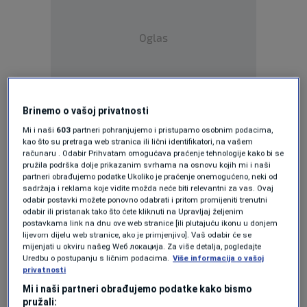
Oglas
Brinemo o vašoj privatnosti
Mi i naši
603
partneri pohranjujemo i pristupamo osobnim podacima,
Glasnogovornica Instituta za nestale osobe
kao što su pretraga web stranica ili lični identifikatori, na vašem
BiH Emza Fazlić kazala je Feni da su posmrtne
računaru . Odabir Prihvatam omogućava praćenje tehnologije kako bi se
pružila podrška dolje prikazanim svrhama na osnovu kojih mi i naši
ostatke uočili građani koji su vršili iskopavanja
partneri obrađujemo podatke Ukoliko je praćenje onemogućeno, neki od
sadržaja i reklama koje vidite možda neće biti relevantni za vas. Ovaj
na ovom lokalitetu, te su odmah pozvali
odabir postavki možete ponovno odabrati i pritom promijeniti trenutni
odabir ili pristanak tako što ćete kliknuti na Upravljaj željenim
policiju i Institut za nestale osobe.
postavkama link na dnu ove web stranice [ili plutajuću ikonu u donjem
lijevom dijelu web stranice, ako je primjenjivo]. Vaš odabir će se
mijenjati u okviru našeg Wеб локација. Za više detalja, pogledajte
Uredbu o postupanju s ličnim podacima.
Više informacija o vašoj
"Po izlasku na teren utvrđeno je da se radi o
privatnosti
ljudskim posmrtnim ostacima koji pripadaju
Mi i naši partneri obrađujemo podatke kako bismo
pružali: