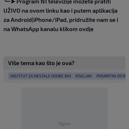
╰┈➤
Program N1 televizije možete pratiti
UŽIVO na
ovom linku
kao i putem aplikacija
za
An
droid
|
iPhone/iPad,
pridružite nam se i
na WhatsApp kanalu klikom
ovdje
Više tema kao što je ova?
INSTITUT ZA NESTALE OSOBE BIH
KISELJAK
POSMRTNI OSTAC
Oglas