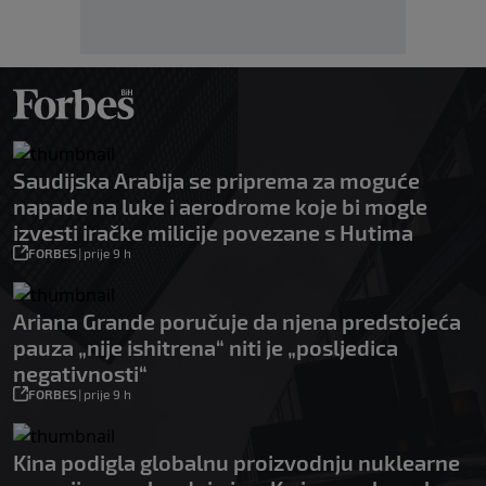
Saudijska Arabija se priprema za moguće
napade na luke i aerodrome koje bi mogle
izvesti iračke milicije povezane s Hutima
FORBES
|
prije 9 h
Ariana Grande poručuje da njena predstojeća
pauza „nije ishitrena“ niti je „posljedica
negativnosti“
FORBES
|
prije 9 h
Kina podigla globalnu proizvodnju nuklearne