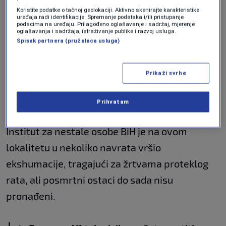
najmanje dvjema osobama, te je o svemu
Koristite podatke o tačnoj geolokaciji. Aktivno skenirajte karakteristike
obaviješteno Tužilaštvo BiH, kako bi se u što
uređaja radi identifikacije. Spremanje podataka i/ili pristupanje
podacima na uređaju. Prilagođeno oglašavanje i sadržaj, mjerenje
oglašavanja i sadržaja, istraživanje publike i razvoj usluga.
kraćem roku izdejstvovala naredba za
Spisak partnera (pružalaca usluga)
ekshumaciju
", kazala je Fazlić.
Prikaži svrhe
Do tada posmrtne ostatke koji su otkriveni
osigurava lokalna policija.
Prihvatam
Institut za nestale osobe BiH je na ovom
lokalitetu u nekoliko navrata vršio
ekshumacije, tragajući za žrtvama proteklog
rata, ali posmrtni ostaci do sada nisu
pronađeni.