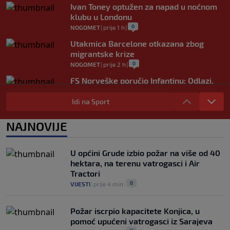
Ivan Toney optužen za napad u noćnom
klubu u Londonu
0
NOGOMET
|
prije 1 h
|
Utakmica Barcelone otkazana zbog
migrantske krize
0
NOGOMET
|
prije 2 h
|
FS Norveške poručio Infantinu: Odlazi,
odmah!
Idi na Sport
0
NOGOMET
|
prije 2 h
|
Bila je sportska zvijezda, a onda otišla u
NAJNOVIJE
penziju: Sada oduševila akrobacijama u
bikiniju (FOTO+VIDEO)
0
OSTALI SPORTOVI
|
prije 2 h
|
U općini Grude izbio požar na više od 40
hektara, na terenu vatrogasci i Air
Tractori
0
VIJESTI
|
prije 4 min
|
Požar iscrpio kapacitete Konjica, u
pomoć upućeni vatrogasci iz Sarajeva