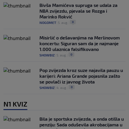
Bivša Mamićeva supruga se udala za
NBA zvijezdu, pjevala se Rozga i
Marinko Rokvić
0
NOGOMET
|
5. aug.
|
Misirlić o dešavanjima na Merlinovom
koncertu: Siguran sam da je najmanje
1.000 ulaznica falsifikovano
0
SHOWBIZ
|
5. aug.
|
Pop zvijezda kroz suze najavila pauzu u
karijeri: Ariana Grande pojasnila zašto
se povlači iz javnog života
0
SHOWBIZ
|
4. aug.
|
N1 KVIZ
Bila je sportska zvijezda, a onda otišla u
penziju: Sada oduševila akrobacijama u