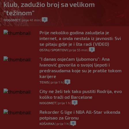
klub, zadužio broj sa velikom
"težinom"
0
NOGOMET
|
prije 41 min
|
Prije nekoliko godina zaludjela je
internet, a onda nestala iz javnosti: Svi
se pitaju gdje je i šta radi (VIDEO)
0
OSTALI SPORTOVI
|
prije 55 min
|
"I danas osjećam ljubomoru": Ana
Ivanović govorila o svojoj ljepoti i
predrasudama koje su je pratile tokom
karijere
0
TENIS
|
prije 1 h
|
City ne želi tek tako pustiti Rodrija, evo
koliko traži od Barcelone
0
NOGOMET
|
prije 1 h
|
Rekorder G lige i NBA All-Star vikenda
potpisao za Gironu
0
KOŠARKA
|
prije 1 h
|