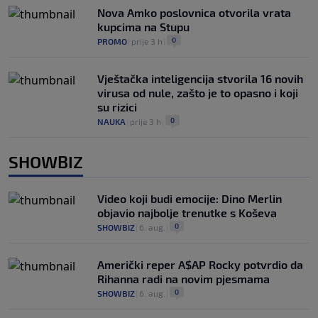
Nova Amko poslovnica otvorila vrata
kupcima na Stupu
0
PROMO
|
prije 3 h
|
Vještačka inteligencija stvorila 16 novih
virusa od nule, zašto je to opasno i koji
su rizici
0
NAUKA
|
prije 3 h
|
SHOWBIZ
Video koji budi emocije: Dino Merlin
objavio najbolje trenutke s Koševa
0
SHOWBIZ
|
6. aug.
|
Američki reper A$AP Rocky potvrdio da
Rihanna radi na novim pjesmama
0
SHOWBIZ
|
6. aug.
|