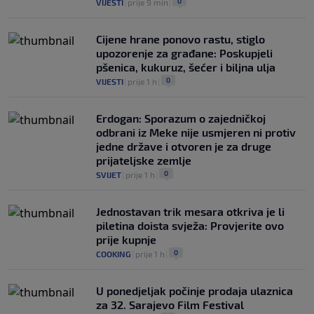
0
VIJESTI
|
prije 9 min
|
Cijene hrane ponovo rastu, stiglo
upozorenje za građane: Poskupjeli
pšenica, kukuruz, šećer i biljna ulja
0
VIJESTI
|
prije 1 h
|
Erdogan: Sporazum o zajedničkoj
odbrani iz Meke nije usmjeren ni protiv
jedne države i otvoren je za druge
prijateljske zemlje
0
SVIJET
|
prije 1 h
|
Jednostavan trik mesara otkriva je li
piletina doista svježa: Provjerite ovo
prije kupnje
0
COOKING
|
prije 1 h
|
U ponedjeljak počinje prodaja ulaznica
za 32. Sarajevo Film Festival