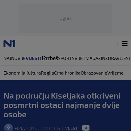
Oglas
NAJNOVIJE
VIJESTI
SPORT
SVIJET
MAGAZIN
ZDRAVLJE
S
Ekonomija
Kultura
Regija
Crna hronika
Obrazovanje
Vrijeme
Na području Kiseljaka otkriveni
posmrtni ostaci najmanje dvije
osobe
0
FENA
VIJESTI
|
27. apr. 2025. 18:14
|
|