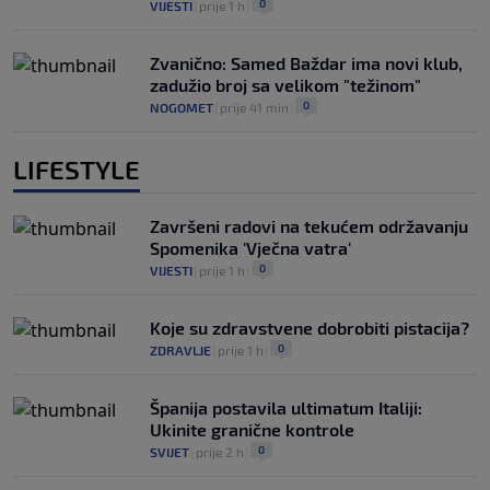
0
VIJESTI
|
prije 1 h
|
Zvanično: Samed Baždar ima novi klub,
zadužio broj sa velikom "težinom"
0
NOGOMET
|
prije 41 min
|
LIFESTYLE
Završeni radovi na tekućem održavanju
Spomenika 'Vječna vatra'
0
VIJESTI
|
prije 1 h
|
Koje su zdravstvene dobrobiti pistacija?
0
ZDRAVLJE
|
prije 1 h
|
Španija postavila ultimatum Italiji:
Ukinite granične kontrole
0
SVIJET
|
prije 2 h
|