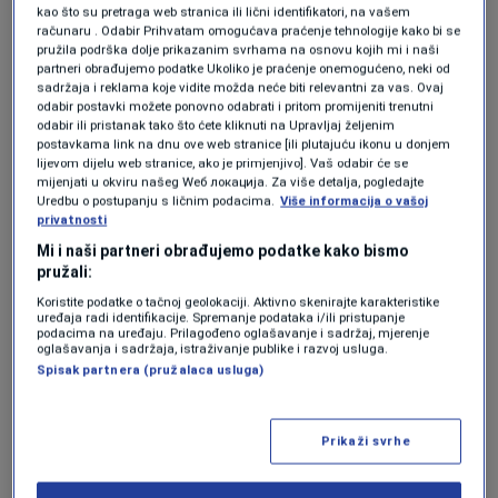
mikrofon nisu dopustile ni njemu, ni bilo kojem drugom
kao što su pretraga web stranica ili lični identifikatori, na vašem
političaru.
računaru . Odabir Prihvatam omogućava praćenje tehnologije kako bi se
pružila podrška dolje prikazanim svrhama na osnovu kojih mi i naši
partneri obrađujemo podatke Ukoliko je praćenje onemogućeno, neki od
Rekli su da će dozvoliti obraćenje samo Šefiku
sadržaja i reklama koje vidite možda neće biti relevantni za vas. Ovaj
Džaferoviću i Željku Komšiću - članovima Predsjedništva
odabir postavki možete ponovno odabrati i pritom promijeniti trenutni
odabir ili pristanak tako što ćete kliknuti na Upravljaj željenim
Bosne i Hercegovine, što je logično. Šefik Džaferović je
postavkama link na dnu ove web stranice [ili plutajuću ikonu u donjem
sam, bez ikakve pompe, prišao i rekao da će se obratiti
lijevom dijelu web stranice, ako je primjenjivo]. Vaš odabir će se
mijenjati u okviru našeg Wеб локација. Za više detalja, pogledajte
OHR-u i visokom predstavniku. Neposredno pored
Uredbu o postupanju s ličnim podacima.
Više informacija o vašoj
mikrofona, u prvom redu, bili su prisutni funkcioneri
privatnosti
stranaka okupljenih oko Bećirovića. Nakon što je Šefik
Mi i naši partneri obrađujemo podatke kako bismo
Džaferović uzeo mikrofon, članovi i funkcioneri tih
pružali:
stranaka počeli su se derati i dobacivati. Najglasniji u
Koristite podatke o tačnoj geolokaciji. Aktivno skenirajte karakteristike
tome je bio predsjednik SDP-a Nikšić i ljudi oko njega
uređaja radi identifikacije. Spremanje podataka i/ili pristupanje
podacima na uređaju. Prilagođeno oglašavanje i sadržaj, mjerenje
poput Adnana Štete, kao i Fuad Kasumović. Moram biti
oglašavanja i sadržaja, istraživanje publike i razvoj usluga.
iskren, Radončić je jedini od njih govorio kako se član
Spisak partnera (pružalaca usluga)
Predsjedništva treba obratiti. Nakon što nisu dobili
efekat koji su željeli, napustili su proteste
Prikaži svrhe
demonstrativno! Sramotno je to kakvo nepoštovanje su
iskazali prema članu Predsjedništva Bosne i