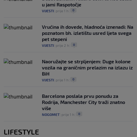
u jami Raspotočje
0
VIJESTI
|
prije 1 h
|
Vrućina ih dovede, hladnoća iznenadi: Na
poznatom bh. izletištu usred ljeta svega
pet stepeni
0
VIJESTI
|
prije 2 h
|
Naoružajte se strpljenjem: Duge kolone
vozila na graničnim prelazim na izlazu iz
BiH
0
VIJESTI
|
prije 1 h
|
Barcelona poslala prvu ponudu za
Rodrija, Manchester City traži znatno
više
0
NOGOMET
|
prije 1 h
|
LIFESTYLE