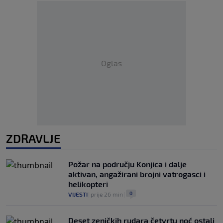
Oglas
ZDRAVLJE
Požar na području Konjica i dalje
aktivan, angažirani brojni vatrogasci i
helikopteri
0
VIJESTI
|
prije 26 min
|
Deset zeničkih rudara četvrtu noć ostali