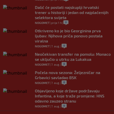
Dalić će postati najskuplji hrvatski
trener u historiji i jedan od najplaćenijih
selektora svijeta
0
NOGOMET
|
prije 1 h
|
Otkriveno ko je bio Georginina prva
ljubav: Njihova priča ponovo postala
viralna
0
NOGOMET
|
7. aug.
|
Neočekivan transfer na pomolu: Monaco
se uključio u utrku za Lukakua
0
NOGOMET
|
7. aug.
|
Počela nova sezona: Željezničar na
Grbavici savladao BSK
0
NOGOMET
|
7. aug.
|
Objavljeno koje države podržavaju
Infantina, a koje traže promjene: HNS
odavno zauzeo stranu
0
NOGOMET
|
7. aug.
|