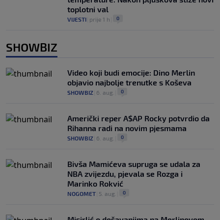
toplotni val
0
VIJESTI
|
prije 1 h
|
SHOWBIZ
Video koji budi emocije: Dino Merlin
objavio najbolje trenutke s Koševa
0
SHOWBIZ
|
6. aug.
|
Američki reper A$AP Rocky potvrdio da
Rihanna radi na novim pjesmama
0
SHOWBIZ
|
6. aug.
|
Bivša Mamićeva supruga se udala za
NBA zvijezdu, pjevala se Rozga i
Marinko Rokvić
0
NOGOMET
|
5. aug.
|
Misirlić o dešavanjima na Merlinovom