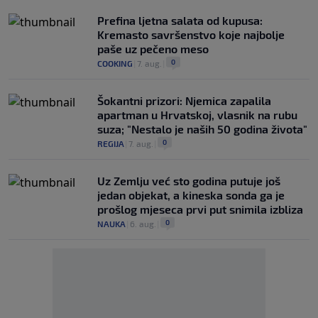
Prefina ljetna salata od kupusa:
Kremasto savršenstvo koje najbolje
paše uz pečeno meso
0
COOKING
|
7. aug.
|
Šokantni prizori: Njemica zapalila
apartman u Hrvatskoj, vlasnik na rubu
suza; "Nestalo je naših 50 godina života"
0
REGIJA
|
7. aug.
|
Uz Zemlju već sto godina putuje još
jedan objekat, a kineska sonda ga je
prošlog mjeseca prvi put snimila izbliza
0
NAUKA
|
6. aug.
|