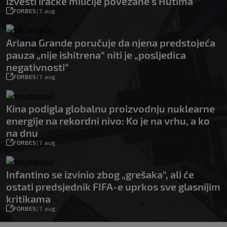
izvesti iračke milicije povezane s Hutima
FORBES
|
7. aug.
Ariana Grande poručuje da njena predstojeća
pauza „nije ishitrena“ niti je „posljedica
negativnosti“
FORBES
|
7. aug.
Kina podigla globalnu proizvodnju nuklearne
energije na rekordni nivo: Ko je na vrhu, a ko
na dnu
FORBES
|
7. aug.
Infantino se izvinio zbog „grešaka“, ali će
ostati predsjednik FIFA-e uprkos sve glasnijim
kritikama
FORBES
|
7. aug.