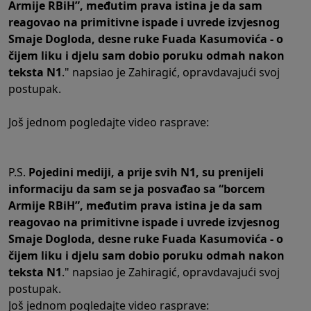
Armije RBiH”, međutim prava istina je da sam
reagovao na primitivne ispade i uvrede izvjesnog
Smaje Dogloda, desne ruke Fuada Kasumovića - o
čijem liku i djelu sam dobio poruku odmah nakon
teksta N1
." napsiao je Zahiragić, opravdavajući svoj
postupak.
Još jednom pogledajte video rasprave:
P.S.
Pojedini mediji, a prije svih N1, su prenijeli
informaciju da sam se ja posvađao sa “borcem
Armije RBiH”, međutim prava istina je da sam
reagovao na primitivne ispade i uvrede izvjesnog
Smaje Dogloda, desne ruke Fuada Kasumovića - o
čijem liku i djelu sam dobio poruku odmah nakon
teksta N1
." napsiao je Zahiragić, opravdavajući svoj
postupak.
Još jednom pogledajte video rasprave: