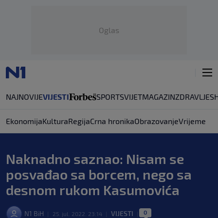
Oglas
NAJNOVIJE
VIJESTI
SPORT
SVIJET
MAGAZIN
ZDRAVLJE
S
Ekonomija
Kultura
Regija
Crna hronika
Obrazovanje
Vrijeme
Naknadno saznao: Nisam se
posvađao sa borcem, nego sa
desnom rukom Kasumovića
0
N1 BiH
VIJESTI
|
25. jul. 2022. 23:14
|
|