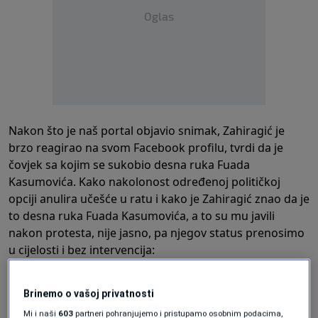
Oglas
Nakon što je naš portal objavio snimak, Zahiragić je
brzo reagirao na svom Facebook profilu, tvrdi da je
čovjek sa kojim se sukobio desna ruka Fuada
Kasumovića. Kako nakolonost određenoj političkoj
opciji anulira učešće u ratu i kako je Zahiragić znao da je
to desna ruka Fuada Kasumovića, a to su mu javili
nakon protesta, nije jasno, pa njegov status prenosimo
u cijelosti i bez intervencija:
"Upravo sam bio na protestima ispred OHR-a. Nermin
Brinemo o vašoj privatnosti
Nikšić je želio da se obrati, ali osobe koje su držale
Mi i naši
603
partneri pohranjujemo i pristupamo osobnim podacima,