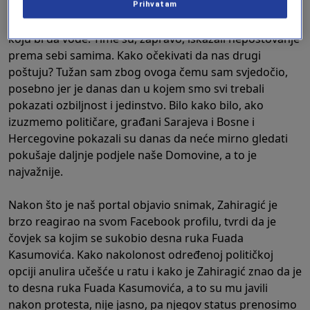
Hercegovine - bez obzira iz koje stranke on dolazi. Time
Prihvatam
su, zapravo, iskazali nepoštovanje prema svojoj državi
koju bi da vode. Time su, zapravo, iskazali nepoštovanje
prema sebi samima. Kako očekivati da nas drugi
poštuju? Tužan sam zbog ovoga čemu sam svjedočio,
posebno jer je danas dan u kojem smo svi trebali
pokazati ozbiljnost i jedinstvo. Bilo kako bilo, ako
izuzmemo političare, građani Sarajeva i Bosne i
Hercegovine pokazali su danas da neće mirno gledati
pokušaje daljnje podjele naše Domovine, a to je
najvažnije.
Nakon što je naš portal objavio snimak, Zahiragić je
brzo reagirao na svom Facebook profilu, tvrdi da je
čovjek sa kojim se sukobio desna ruka Fuada
Kasumovića. Kako nakolonost određenoj političkoj
opciji anulira učešće u ratu i kako je Zahiragić znao da je
to desna ruka Fuada Kasumovića, a to su mu javili
nakon protesta, nije jasno, pa njegov status prenosimo