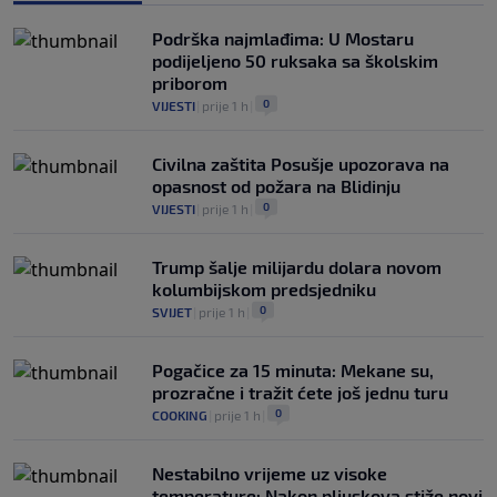
Podrška najmlađima: U Mostaru
podijeljeno 50 ruksaka sa školskim
priborom
0
VIJESTI
|
prije 1 h
|
Civilna zaštita Posušje upozorava na
opasnost od požara na Blidinju
0
VIJESTI
|
prije 1 h
|
Trump šalje milijardu dolara novom
kolumbijskom predsjedniku
0
SVIJET
|
prije 1 h
|
Pogačice za 15 minuta: Mekane su,
prozračne i tražit ćete još jednu turu
0
COOKING
|
prije 1 h
|
Nestabilno vrijeme uz visoke
temperature: Nakon pljuskova stiže novi