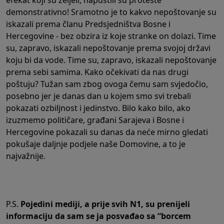
efekat koji su željeli, napustili su proteste
demonstrativno! Sramotno je to kakvo nepoštovanje su
iskazali prema članu Predsjedništva Bosne i
Hercegovine - bez obzira iz koje stranke on dolazi. Time
su, zapravo, iskazali nepoštovanje prema svojoj državi
koju bi da vode. Time su, zapravo, iskazali nepoštovanje
prema sebi samima. Kako očekivati da nas drugi
poštuju? Tužan sam zbog ovoga čemu sam svjedočio,
posebno jer je danas dan u kojem smo svi trebali
pokazati ozbiljnost i jedinstvo. Bilo kako bilo, ako
izuzmemo političare, građani Sarajeva i Bosne i
Hercegovine pokazali su danas da neće mirno gledati
pokušaje daljnje podjele naše Domovine, a to je
najvažnije.
P.S.
Pojedini mediji, a prije svih N1, su prenijeli
informaciju da sam se ja posvađao sa “borcem