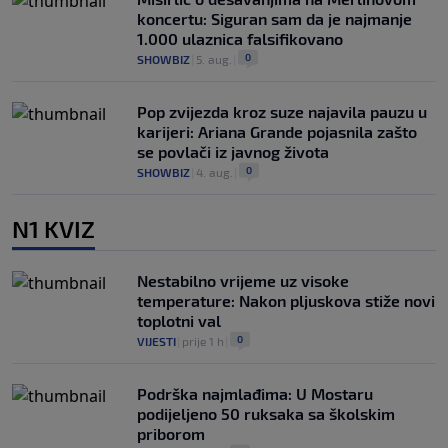
koncertu: Siguran sam da je najmanje
1.000 ulaznica falsifikovano
0
SHOWBIZ
|
5. aug.
|
Pop zvijezda kroz suze najavila pauzu u
karijeri: Ariana Grande pojasnila zašto
se povlači iz javnog života
0
SHOWBIZ
|
4. aug.
|
N1 KVIZ
Nestabilno vrijeme uz visoke
temperature: Nakon pljuskova stiže novi
toplotni val
0
VIJESTI
|
prije 1 h
|
Podrška najmlađima: U Mostaru
podijeljeno 50 ruksaka sa školskim
priborom