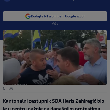
Dodajte N1 u omiljeni Google izvor
Više
N1
|
N1
Kantonalni zastupnik SDA Haris Zahiragić bio
je u centru pažnje na današnjim protestima