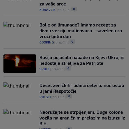
za vaše srce
0
ZDRAVLJE
|
prije 1 h
|
Bolje od limunade? Imamo recept za
divnu verziju malinovaca - savršenu za
vrući ljetni dan
0
COOKING
|
prije 1 h
|
Rusija pojačala napade na Kijev: Ukrajini
nedostaje streljiva za Patriote
0
SVIJET
|
prije 1 h
|
Deset zeničkih rudara četvrtu noć ostali
u jami Raspotočje
0
VIJESTI
|
prije 1 h
|
Naoružajte se strpljenjem: Duge kolone
vozila na graničnim prelazim na izlazu iz
BiH
0