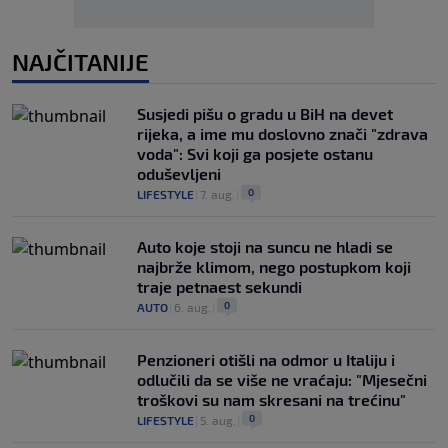
NAJČITANIJE
Susjedi pišu o gradu u BiH na devet
rijeka, a ime mu doslovno znači "zdrava
voda": Svi koji ga posjete ostanu
oduševljeni
0
LIFESTYLE
|
7. aug.
|
Auto koje stoji na suncu ne hladi se
najbrže klimom, nego postupkom koji
traje petnaest sekundi
0
AUTO
|
6. aug.
|
Penzioneri otišli na odmor u Italiju i
odlučili da se više ne vraćaju: "Mjesečni
troškovi su nam skresani na trećinu"
0
LIFESTYLE
|
5. aug.
|