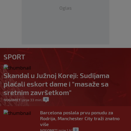
Oglas
SPORT
Skandal u Južnoj Koreji: Sudijama
plaćali eskort dame i "masaže sa
sretnim završetkom"
0
NOGOMET
|
prije 33 min
|
Barcelona poslala prvu ponudu za
Rodrija, Manchester City traži znatno
više
0
NOGOMET
|
prije 1 h
|