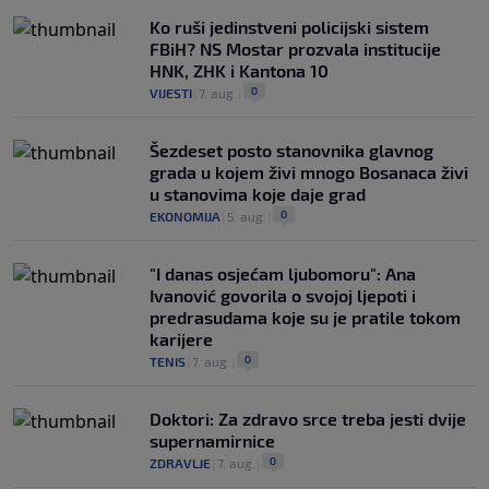
Ko ruši jedinstveni policijski sistem
FBiH? NS Mostar prozvala institucije
HNK, ZHK i Kantona 10
0
VIJESTI
|
7. aug.
|
Šezdeset posto stanovnika glavnog
grada u kojem živi mnogo Bosanaca živi
u stanovima koje daje grad
0
EKONOMIJA
|
5. aug.
|
"I danas osjećam ljubomoru": Ana
Ivanović govorila o svojoj ljepoti i
predrasudama koje su je pratile tokom
karijere
0
TENIS
|
7. aug.
|
Doktori: Za zdravo srce treba jesti dvije
supernamirnice
0
ZDRAVLJE
|
7. aug.
|