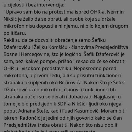
u cijelosti i bez intervencija:
"Upravo sam bio na protestima ispred OHR-a. Nermin
Nikšić je želio da se obrati, ali osobe koje su držale
mikrofon nisu dopustile ni njemu, ni bilo kojem drugom
političaru.
Rekli su da će dozvoliti obraćenje samo Šefiku
Džaferoviću i Željku Komšiću - članovima Predsjedništva
Bosne i Hercegovine, što je logično. Šefik Džaferović je
sam, bez ikakve pompe, prišao i rekao da će se obratiti
OHR-u i visokom predstavniku. Neposredno pored
mikrofona, u prvom redu, bili su prisutni funkcioneri
stranaka okupljenih oko Bećirovića. Nakon što je Šefik
Džaferović uzeo mikrofon, članovi i funkcioneri tih
stranaka počeli su se derati i dobacivati. Najglasniji u
tome je bio predsjednik SDP-a Nikšić i ljudi oko njega
poput Adnana Štete, kao i Fuad Kasumović. Moram biti
iskren, Radončić je jedini od njih govorio kako se član
Predsjedništva treba obratiti. Nakon što nisu dobili