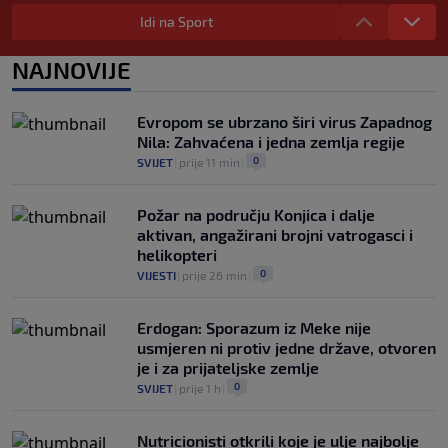
UEFA pokreće istragu: Je li Infantino
namjeravao prodati prava na Svjetsko
Idi na Sport
prvenstvo ispod cijene?
0
NOGOMET
|
7. aug.
|
NAJNOVIJE
Francuzi ne podržavaju Infantina, ali ga
nisu pozvali na ostavku
Evropom se ubrzano širi virus Zapadnog
0
NOGOMET
|
7. aug.
|
Nila: Zahvaćena i jedna zemlja regije
0
SVIJET
|
prije 11 min
|
Požar na području Konjica i dalje
aktivan, angažirani brojni vatrogasci i
helikopteri
0
VIJESTI
|
prije 26 min
|
Erdogan: Sporazum iz Meke nije
usmjeren ni protiv jedne države, otvoren
je i za prijateljske zemlje
0
SVIJET
|
prije 1 h
|
Nutricionisti otkrili koje je ulje najbolje