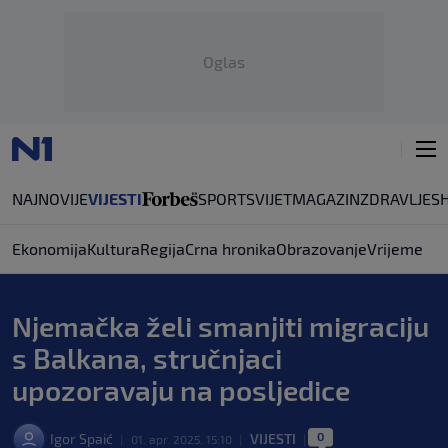
Oglas
NAJNOVIJE
VIJESTI
SPORT
SVIJET
MAGAZIN
ZDRAVLJE
S
Ekonomija
Kultura
Regija
Crna hronika
Obrazovanje
Vrijeme
Njemačka želi smanjiti migraciju
s Balkana, stručnjaci
upozoravaju na posljedice
0
Igor Spaić
VIJESTI
|
01. apr. 2025. 15:10
|
|