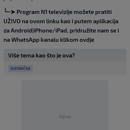
╰┈➤
Program N1 televizije možete pratiti
UŽIVO na
ovom linku
kao i putem aplikacija
za
An
droid
|
iPhone/iPad,
pridružite nam se i
na WhatsApp kanalu klikom
ovdje
Više tema kao što je ova?
NJEMAČKA
Oglas