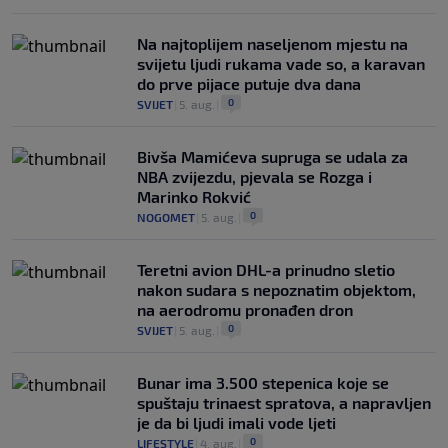
Na najtoplijem naseljenom mjestu na
svijetu ljudi rukama vade so, a karavan
do prve pijace putuje dva dana
0
SVIJET
|
5. aug.
|
Bivša Mamićeva supruga se udala za
NBA zvijezdu, pjevala se Rozga i
Marinko Rokvić
0
NOGOMET
|
5. aug.
|
Teretni avion DHL-a prinudno sletio
nakon sudara s nepoznatim objektom,
na aerodromu pronađen dron
0
SVIJET
|
5. aug.
|
Bunar imа 3.500 stepenica koje se
spuštaju trinaest spratova, a napravljen
je da bi ljudi imali vode ljeti
0
LIFESTYLE
|
4. aug.
|