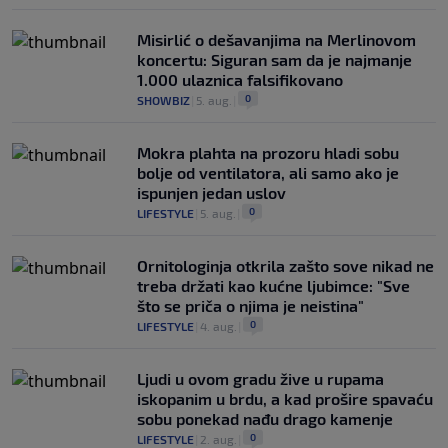
Misirlić o dešavanjima na Merlinovom
koncertu: Siguran sam da je najmanje
1.000 ulaznica falsifikovano
0
SHOWBIZ
|
5. aug.
|
Mokra plahta na prozoru hladi sobu
bolje od ventilatora, ali samo ako je
ispunjen jedan uslov
0
LIFESTYLE
|
5. aug.
|
Ornitologinja otkrila zašto sove nikad ne
treba držati kao kućne ljubimce: "Sve
što se priča o njima je neistina"
0
LIFESTYLE
|
4. aug.
|
Ljudi u ovom gradu žive u rupama
iskopanim u brdu, a kad prošire spavaću
sobu ponekad nađu drago kamenje
0
LIFESTYLE
|
2. aug.
|