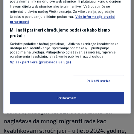
postavkama link na dnu ove web stranice [ili plutajuću ikonu u donjem
lijevom dijelu web stranice, ako je primjenjivo]. Vaš odabir će se
mijenjati u okviru našeg Wеб локација. Za više detalja, pogledajte
Međutim, godišnja kvota za radne migrante
Uredbu o postupanju s ličnim podacima.
Više informacija o vašoj
privatnosti
bila je ograničena na 50.000 osoba. Nova
Mi i naši partneri obrađujemo podatke kako bismo
njemačka vlada sada planira prepoloviti tu
pružali:
brojku na 25.000 godišnje, piše
RND
.
Koristite podatke o tačnoj geolokaciji. Aktivno skenirajte karakteristike
uređaja radi identifikacije. Spremanje podataka i/ili pristupanje
podacima na uređaju. Prilagođeno oglašavanje i sadržaj, mjerenje
oglašavanja i sadržaja, istraživanje publike i razvoj usluga.
Stručnjak za migracije pri IW, Wido Geis-Thöne,
Spisak partnera (pružalaca usluga)
smatra da bi smanjenje kvote bilo pogrešno.
Prikaži svrhe
Prema njegovim podacima, broj zaposlenih iz
zemalja Zapadnog Balkana, koji ne pripadaju
Prihvatam
EU, porastao je između 2019. i 2024. za
165.000, dosegnuvši 521.000 radnika. On
naglašava da mnogi migranti rade kao
kvalifikovani stručnjaci – u ljeto 2024. godine,