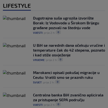
LIFESTYLE
Dugotrajna suša ugrozila izvorište
Borak: Iz Vodovoda u Širokom Brijegu
građane pozvali na štednju vode
0
VIJESTI
|
prije 2 h
|
U BiH se narednih dana očekuju vrućine i
temperature čak do 42 stepena, poznato
i kad stiže osvježenje
0
VRIJEME
|
prije 2 h
|
Marokanci opisali pokušaj migracije u
Ceutu: Vratili smo se praznih ruku
0
SVIJET
|
prije 2 h
|
Centralna banka BiH zvanično aplicirala
za pristupanje SEPA području
0
VIJESTI
|
prije 2 h
|