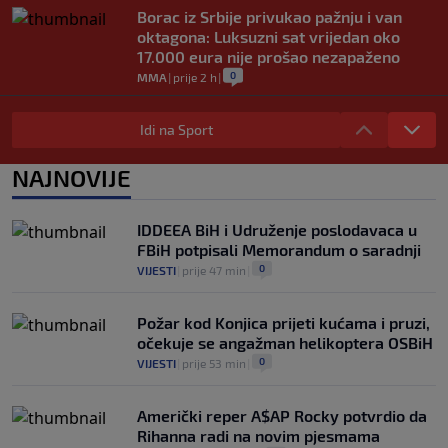
Borac iz Srbije privukao pažnju i van
oktagona: Luksuzni sat vrijedan oko
17.000 eura nije prošao nezapaženo
0
MMA
|
prije 2 h
|
Novi detalji slučaja Dončić: Slovenski
mediji tvrde da bivša zaručnica nije
Idi na Sport
povukla tužbu bez razloga
0
KOŠARKA
|
prije 2 h
|
NAJNOVIJE
Mario Hezonja se oprostio od Reala:
"Odlazim iz svog doma, ali vas nikada
IDDEEA BiH i Udruženje poslodavaca u
neću zaboraviti"
FBiH potpisali Memorandum o saradnji
0
KOŠARKA
|
prije 2 h
|
0
VIJESTI
|
prije 47 min
|
Požar kod Konjica prijeti kućama i pruzi,
očekuje se angažman helikoptera OSBiH
0
VIJESTI
|
prije 53 min
|
Američki reper A$AP Rocky potvrdio da
Rihanna radi na novim pjesmama