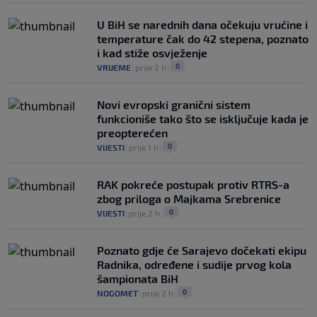
U BiH se narednih dana očekuju vrućine i
temperature čak do 42 stepena, poznato
i kad stiže osvježenje
0
VRIJEME
|
prije 2 h
|
Novi evropski granični sistem
funkcioniše tako što se isključuje kada je
preopterećen
0
VIJESTI
|
prije 1 h
|
RAK pokreće postupak protiv RTRS-a
zbog priloga o Majkama Srebrenice
0
VIJESTI
|
prije 2 h
|
Poznato gdje će Sarajevo dočekati ekipu
Radnika, određene i sudije prvog kola
šampionata BiH
0
NOGOMET
|
prije 2 h
|