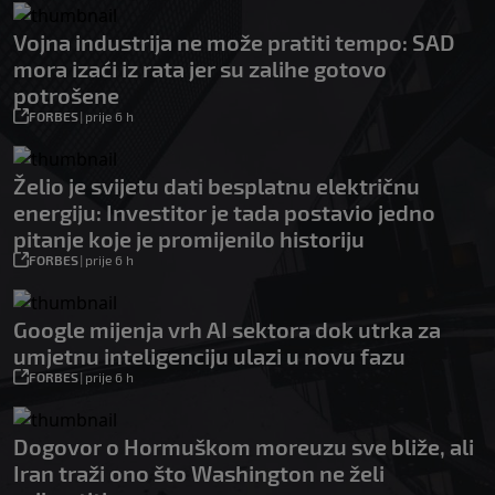
Vojna industrija ne može pratiti tempo: SAD
mora izaći iz rata jer su zalihe gotovo
potrošene
FORBES
|
prije 6 h
Želio je svijetu dati besplatnu električnu
energiju: Investitor je tada postavio jedno
pitanje koje je promijenilo historiju
FORBES
|
prije 6 h
Google mijenja vrh AI sektora dok utrka za
umjetnu inteligenciju ulazi u novu fazu
FORBES
|
prije 6 h
Dogovor o Hormuškom moreuzu sve bliže, ali
Iran traži ono što Washington ne želi