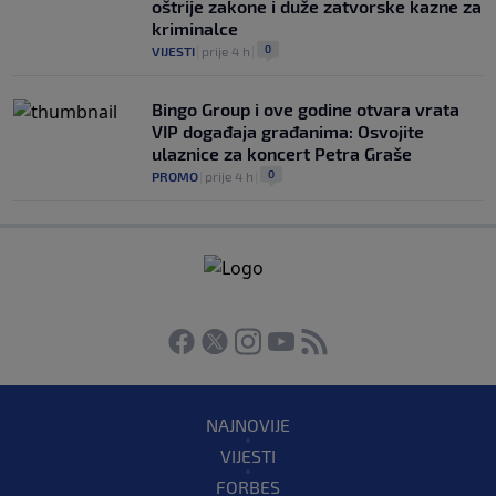
oštrije zakone i duže zatvorske kazne za
kriminalce
0
VIJESTI
|
prije 4 h
|
Bingo Group i ove godine otvara vrata
VIP događaja građanima: Osvojite
ulaznice za koncert Petra Graše
0
PROMO
|
prije 4 h
|
NAJNOVIJE
VIJESTI
FORBES