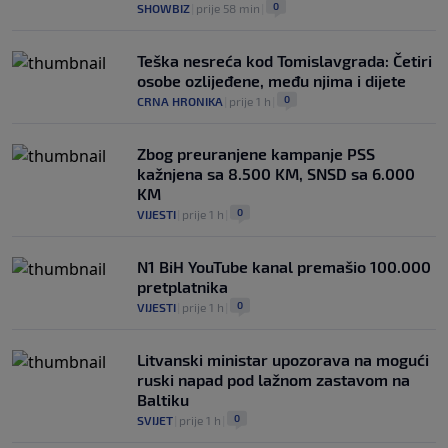
0
SHOWBIZ
|
prije 58 min
|
Teška nesreća kod Tomislavgrada: Četiri
osobe ozlijeđene, među njima i dijete
0
CRNA HRONIKA
|
prije 1 h
|
Zbog preuranjene kampanje PSS
kažnjena sa 8.500 KM, SNSD sa 6.000
KM
0
VIJESTI
|
prije 1 h
|
N1 BiH YouTube kanal premašio 100.000
pretplatnika
0
VIJESTI
|
prije 1 h
|
Litvanski ministar upozorava na mogući
ruski napad pod lažnom zastavom na
Baltiku
0
SVIJET
|
prije 1 h
|