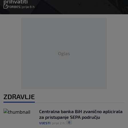
prihvatiti
FORBES
|
prije 6 h
Oglas
ZDRAVLJE
Centralna banka BiH zvanično aplicirala
za pristupanje SEPA području
0
VIJESTI
|
prije 2 h
|