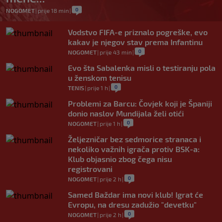
0
NOGOMET
|
prije 18 min
|
Vodstvo FIFA-e priznalo pogreške, evo
kakav je njegov stav prema Infantinu
0
NOGOMET
|
prije 43 min
|
Evo šta Sabalenka misli o testiranju pola
u ženskom tenisu
0
TENIS
|
prije 1 h
|
Problemi za Barcu: Čovjek koji je Španiji
donio naslov Mundijala želi otići
0
NOGOMET
|
prije 1 h
|
Željezničar bez sedmorice stranaca i
nekoliko važnih igrača protiv BSK-a:
Klub objasnio zbog čega nisu
registrovani
0
NOGOMET
|
prije 2 h
|
Samed Baždar ima novi klub! Igrat će
Evropu, na dresu zadužio "devetku"
0
NOGOMET
|
prije 2 h
|