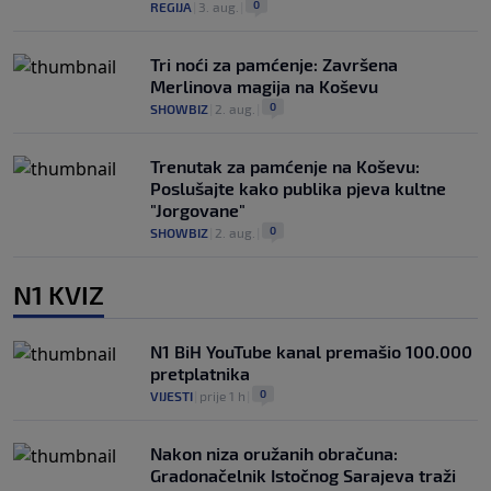
0
REGIJA
|
3. aug.
|
Tri noći za pamćenje: Završena
Merlinova magija na Koševu
0
SHOWBIZ
|
2. aug.
|
Trenutak za pamćenje na Koševu:
Poslušajte kako publika pjeva kultne
"Jorgovane"
0
SHOWBIZ
|
2. aug.
|
N1 KVIZ
N1 BiH YouTube kanal premašio 100.000
pretplatnika
0
VIJESTI
|
prije 1 h
|
Nakon niza oružanih obračuna:
Gradonačelnik Istočnog Sarajeva traži