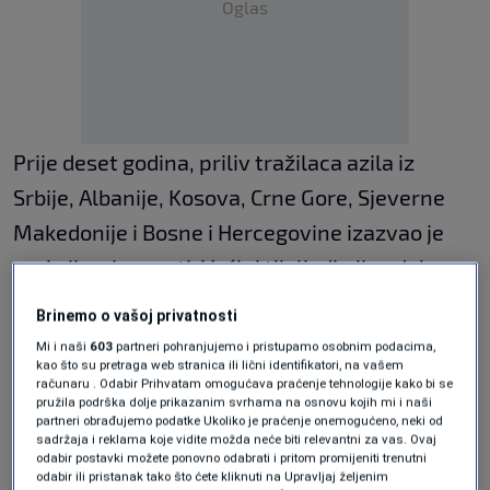
Oglas
Prije deset godina, priliv tražilaca azila iz
Srbije, Albanije, Kosova, Crne Gore, Sjeverne
Makedonije i Bosne i Hercegovine izazvao je
reakcije u javnosti. Većini tih ljudi nije odobrena
zaštita, a dolazak u Njemačku motivisali su
Brinemo o vašoj privatnosti
relativno visoki socijalni doprinosi. Kao
Mi i naši
603
partneri pohranjujemo i pristupamo osobnim podacima,
kao što su pretraga web stranica ili lični identifikatori, na vašem
odgovor, tadašnja njemačka vlada pooštrila je
računaru . Odabir Prihvatam omogućava praćenje tehnologije kako bi se
azilne propise i uvela “Zapadnobalkansko
pružila podrška dolje prikazanim svrhama na osnovu kojih mi i naši
partneri obrađujemo podatke Ukoliko je praćenje onemogućeno, neki od
pravilo”, omogućavajući lakše zapošljavanje
sadržaja i reklama koje vidite možda neće biti relevantni za vas. Ovaj
odabir postavki možete ponovno odabrati i pritom promijeniti trenutni
radnika iz regije.
odabir ili pristanak tako što ćete kliknuti na Upravljaj željenim