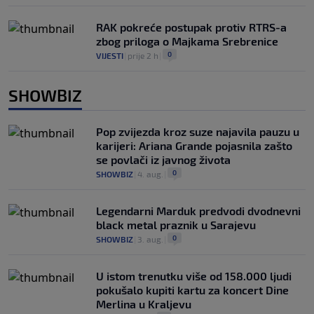
RAK pokreće postupak protiv RTRS-a
zbog priloga o Majkama Srebrenice
0
VIJESTI
|
prije 2 h
|
SHOWBIZ
Pop zvijezda kroz suze najavila pauzu u
karijeri: Ariana Grande pojasnila zašto
se povlači iz javnog života
0
SHOWBIZ
|
4. aug.
|
Legendarni Marduk predvodi dvodnevni
black metal praznik u Sarajevu
0
SHOWBIZ
|
3. aug.
|
U istom trenutku više od 158.000 ljudi
pokušalo kupiti kartu za koncert Dine
Merlina u Kraljevu