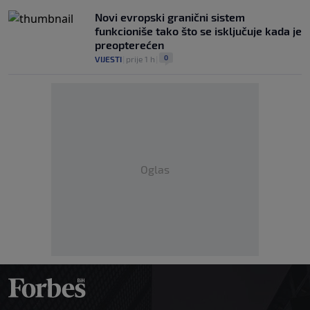
Novi evropski granični sistem
funkcioniše tako što se isključuje kada je
preopterećen
0
VIJESTI
|
prije 1 h
|
Oglas