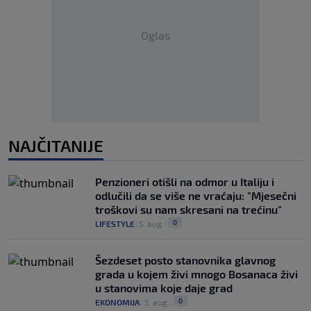
Oglas
NAJČITANIJE
Penzioneri otišli na odmor u Italiju i
odlučili da se više ne vraćaju: "Mjesečni
troškovi su nam skresani na trećinu"
0
LIFESTYLE
|
5. aug.
|
Šezdeset posto stanovnika glavnog
grada u kojem živi mnogo Bosanaca živi
u stanovima koje daje grad
0
EKONOMIJA
|
5. aug.
|