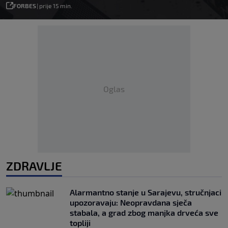
FORBES
|
prije 15 min.
Oglas
ZDRAVLJE
Alarmantno stanje u Sarajevu, stručnjaci
upozoravaju: Neopravdana sječa
stabala, a grad zbog manjka drveća sve
topliji