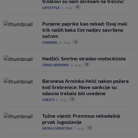
troškovi su nam skresani na trećinu"
0
LIFESTYLE
|
5. aug.
|
Punjene paprike kao nekad: Ovaj mali
trik naših baka čini nadjev savršeno
sočnim
0
COOKING
|
8. aug.
|
Hadžići: Smrtno stradao motociklista
0
CRNA HRONIKA
|
8. aug.
|
Baronesa Arminka Helić nakon požara
kod Srebrenice: Nove sankcije su
odavno trebale biti uvedene
0
VIJESTI
|
8. aug.
|
Tužne vijesti: Preminuo nekadašnji
prvak Jugoslavije
0
OSTALI SPORTOVI
|
7. aug.
|