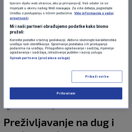
lijevom dijelu web stranice, ako je primjenjivo]. Vaš odabir će se
upućenom premijeru
Nerminu Nikšiću
i
mijenjati u okviru našeg Wеб локација. Za više detalja, pogledajte
Uredbu o postupanju s ličnim podacima.
Više informacija o vašoj
ministru
Vedranu Lakiću
– da su dovedeni na
privatnosti
sami rub egzistencije i da bukvalno nemaju od
Mi i naši partneri obrađujemo podatke kako bismo
pružali:
čega živjeti.
Koristite podatke o tačnoj geolokaciji. Aktivno skenirajte karakteristike
uređaja radi identifikacije. Spremanje podataka i/ili pristupanje
„Neki od nas čekaju svoju zarađenu penziju već
podacima na uređaju. Prilagođeno oglašavanje i sadržaj, mjerenje
oglašavanja i sadržaja, istraživanje publike i razvoj usluga.
17 mjeseci bez ikakvih primanja
. Mi ne znamo
Spisak partnera (pružalaca usluga)
da li vlasti sa svojim enormnim platama mogu
shvatiti kako je preživljavati, plaćati račune i
Prikaži svrhe
kupovati lijekove, a skoro dvije godine ne
Prihvatam
primiti ni jednu jedinu marku“, poručili su
ogorčeni rudari sa protesta.
Preživljavanje na dug i