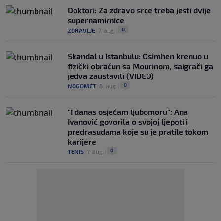
Doktori: Za zdravo srce treba jesti dvije
supernamirnice
0
ZDRAVLJE
|
7. aug.
|
Skandal u Istanbulu: Osimhen krenuo u
fizički obračun sa Mourinom, saigrači ga
jedva zaustavili (VIDEO)
0
NOGOMET
|
8. aug.
|
"I danas osjećam ljubomoru": Ana
Ivanović govorila o svojoj ljepoti i
predrasudama koje su je pratile tokom
karijere
0
TENIS
|
7. aug.
|