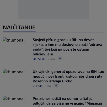
NAJČITANIJE
Susjedi pišu o gradu u BiH na devet
rijeka, a ime mu doslovno znači "zdrava
voda": Svi koji ga posjete ostanu
oduševljeni
0
LIFESTYLE
|
7. aug.
|
Ukrajinski general upozorava na BiH kao
mogući novi front ruskog hibridnog rata:
Posebno izdvaja Brčko
0
VIJESTI
|
8. aug.
|
Penzioneri otišli na odmor u Italiju i
odlučili da se više ne vraćaju: "Mjesečni