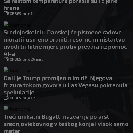
Sa rastom temperatura porasle su i cijene
hrane
FORBES
|
prije 1 h
Srednjoškolci u Danskoj će pismene radove
morati i usmeno braniti, resorno ministartvo
uvodi tri hitne mjere protiv prevara uz pomoć
AI-a
FORBES
|
prije 26 min.
Da li je Trump promijenio imidž: Njegova
frizura tokom govora u Las Vegasu pokrenula
spekulacije
FORBES
|
prije 1 h
Treći unikatni Bugatti nazvan je po vrsti
srednjovjekovnog viteškog konja i visok samo
metar