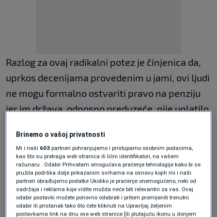
Razlog za ovaj radikalni potez je činjenica da,
uprkos decenijama provedenim u jami, ovi ljudi
ne mogu formalno ostvariti pravo na penziju
jer im država, odnosno preduzeće, nije uplatilo
zakonom propisane doprinose.
Brinemo o vašoj privatnosti
17 mjeseci bez ijedne
Mi i naši
603
partneri pohranjujemo i pristupamo osobnim podacima,
kao što su pretraga web stranica ili lični identifikatori, na vašem
marke primanja
računaru . Odabir Prihvatam omogućava praćenje tehnologije kako bi se
pružila podrška dolje prikazanim svrhama na osnovu kojih mi i naši
partneri obrađujemo podatke Ukoliko je praćenje onemogućeno, neki od
sadržaja i reklama koje vidite možda neće biti relevantni za vas. Ovaj
Na protestima se moglo čuti ono što su rudari
odabir postavki možete ponovno odabrati i pritom promijeniti trenutni
odabir ili pristanak tako što ćete kliknuti na Upravljaj željenim
jutros i napisali u svom potresnom pismu
postavkama link na dnu ove web stranice [ili plutajuću ikonu u donjem