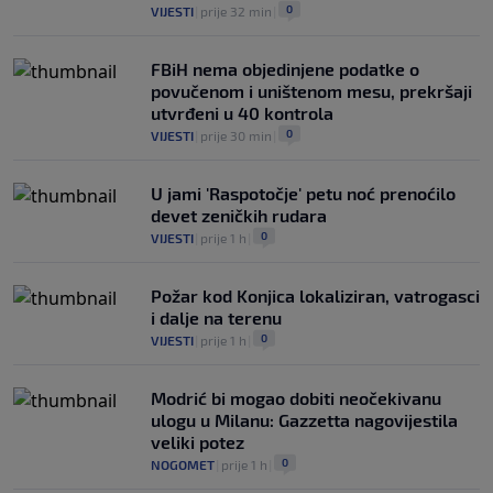
0
VIJESTI
|
prije 32 min
|
FBiH nema objedinjene podatke o
povučenom i uništenom mesu, prekršaji
utvrđeni u 40 kontrola
0
VIJESTI
|
prije 30 min
|
U jami 'Raspotočje' petu noć prenoćilo
devet zeničkih rudara
0
VIJESTI
|
prije 1 h
|
Požar kod Konjica lokaliziran, vatrogasci
i dalje na terenu
0
VIJESTI
|
prije 1 h
|
Modrić bi mogao dobiti neočekivanu
ulogu u Milanu: Gazzetta nagovijestila
veliki potez
0
NOGOMET
|
prije 1 h
|