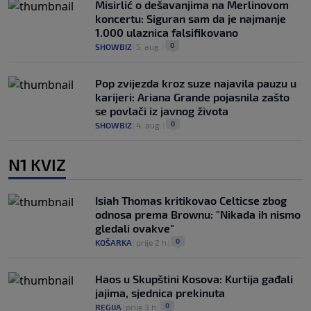
Misirlić o dešavanjima na Merlinovom
koncertu: Siguran sam da je najmanje
1.000 ulaznica falsifikovano
0
SHOWBIZ
|
5. aug.
|
Pop zvijezda kroz suze najavila pauzu u
karijeri: Ariana Grande pojasnila zašto
se povlači iz javnog života
0
SHOWBIZ
|
4. aug.
|
N1 KVIZ
Isiah Thomas kritikovao Celticse zbog
odnosa prema Brownu: "Nikada ih nismo
gledali ovakve"
0
KOŠARKA
|
prije 2 h
|
Haos u Skupštini Kosova: Kurtija gađali
jajima, sjednica prekinuta
0
REGIJA
|
prije 3 h
|