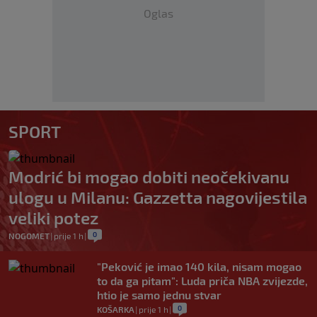
Oglas
SPORT
Modrić bi mogao dobiti neočekivanu
ulogu u Milanu: Gazzetta nagovijestila
veliki potez
0
NOGOMET
|
prije 1 h
|
"Peković je imao 140 kila, nisam mogao
to da ga pitam": Luda priča NBA zvijezde,
htio je samo jednu stvar
0
KOŠARKA
|
prije 1 h
|