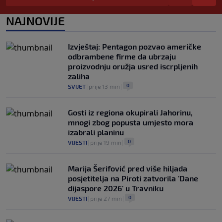
0
TENIS
|
8. aug.
|
NAJNOVIJE
Haos u Irskoj: Navijač utrčao na teren i
nasrnuo na gostujuće fudbalere (VIDEO)
0
NOGOMET
|
8. aug.
|
Izvještaj: Pentagon pozvao američke
odbrambene firme da ubrzaju
proizvodnju oružja usred iscrpljenih
zaliha
0
SVIJET
|
prije 13 min
|
Gosti iz regiona okupirali Jahorinu,
mnogi zbog popusta umjesto mora
izabrali planinu
0
VIJESTI
|
prije 19 min
|
Marija Šerifović pred više hiljada
posjetitelja na Piroti zatvorila 'Dane
dijaspore 2026' u Travniku
0
VIJESTI
|
prije 27 min
|