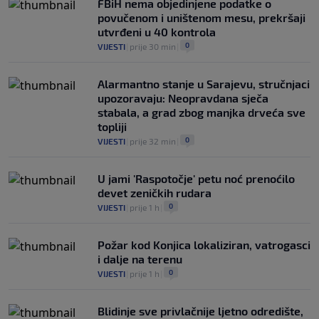
FBiH nema objedinjene podatke o
povučenom i uništenom mesu, prekršaji
utvrđeni u 40 kontrola
0
VIJESTI
|
prije 30 min
|
Alarmantno stanje u Sarajevu, stručnjaci
upozoravaju: Neopravdana sječa
stabala, a grad zbog manjka drveća sve
topliji
0
VIJESTI
|
prije 32 min
|
U jami 'Raspotočje' petu noć prenoćilo
devet zeničkih rudara
0
VIJESTI
|
prije 1 h
|
Požar kod Konjica lokaliziran, vatrogasci
i dalje na terenu
0
VIJESTI
|
prije 1 h
|
Blidinje sve privlačnije ljetno odredište,