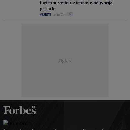
turizam raste uz izazove očuvanja
prirode
0
VIJESTI
|
prije 2 h
|
Oglas