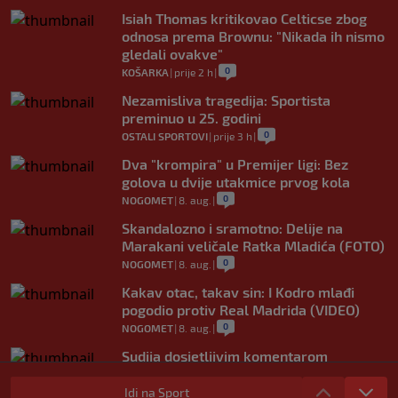
Isiah Thomas kritikovao Celticse zbog
odnosa prema Brownu: "Nikada ih nismo
gledali ovakve"
0
KOŠARKA
|
prije 2 h
|
Nezamisliva tragedija: Sportista
preminuo u 25. godini
0
OSTALI SPORTOVI
|
prije 3 h
|
Dva "krompira" u Premijer ligi: Bez
golova u dvije utakmice prvog kola
0
NOGOMET
|
8. aug.
|
Skandalozno i sramotno: Delije na
Marakani veličale Ratka Mladića (FOTO)
0
NOGOMET
|
8. aug.
|
Kakav otac, takav sin: I Kodro mlađi
pogodio protiv Real Madrida (VIDEO)
0
NOGOMET
|
8. aug.
|
Sudija dosjetljivim komentarom
nasmijao publiku nakon žalbe tenisera
(VIDEO)
Idi na Sport