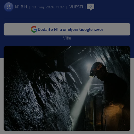
0
N1 BiH
VIJESTI
|
18. maj. 2026. 11:02
|
|
Dodajte N1 u omiljeni Google izvor
Više