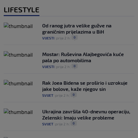
LIFESTYLE
Od ranog jutra velike gužve na
graničnim prijelazima u BiH
0
VIJESTI
|
prije 2 h
|
Mostar: Ruševina Alajbegovića kuće
pala po automobilima
0
VIJESTI
|
prije 2 h
|
Rak Joea Bidena se proširio i uzrokuje
jake bolove, kaže njegov sin
0
SVIJET
|
prije 2 h
|
Ukrajina završila 40-dnevnu operaciju,
Zelenski: Imaju velike probleme
0
SVIJET
|
prije 2 h
|