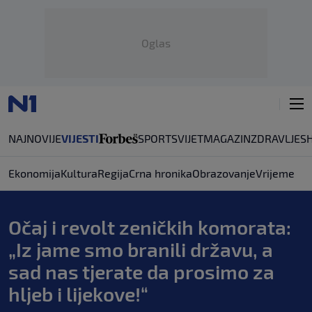
Oglas
NAJNOVIJE
VIJESTI
SPORT
SVIJET
MAGAZIN
ZDRAVLJE
S
Ekonomija
Kultura
Regija
Crna hronika
Obrazovanje
Vrijeme
Očaj i revolt zeničkih komorata:
„Iz jame smo branili državu, a
sad nas tjerate da prosimo za
hljeb i lijekove!“