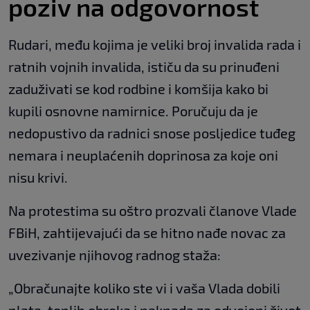
poziv na odgovornost
Rudari, među kojima je veliki broj invalida rada i
ratnih vojnih invalida, ističu da su prinuđeni
zaduživati se kod rodbine i komšija kako bi
kupili osnovne namirnice. Poručuju da je
nedopustivo da radnici snose posljedice tuđeg
nemara i neuplaćenih doprinosa za koje oni
nisu krivi.
Na protestima su oštro prozvali članove Vlade
FBiH, zahtijevajući da se hitno nađe novac za
uvezivanje njihovog radnog staža:
„Obračunajte koliko ste vi i vaša Vlada dobili
plata, toplih obroka i naknada za odvojeni život