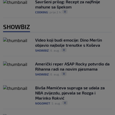
Savršeni prilog: Recept za najfinije
mahune sa špekom
0
COOKING
|
prije 2 h
|
SHOWBIZ
Video koji budi emocije: Dino Merlin
objavio najbolje trenutke s Koševa
0
SHOWBIZ
|
6. aug.
|
Američki reper A$AP Rocky potvrdio da
Rihanna radi na novim pjesmama
0
SHOWBIZ
|
6. aug.
|
Bivša Mamićeva supruga se udala za
NBA zvijezdu, pjevala se Rozga i
Marinko Rokvić
0
NOGOMET
|
5. aug.
|