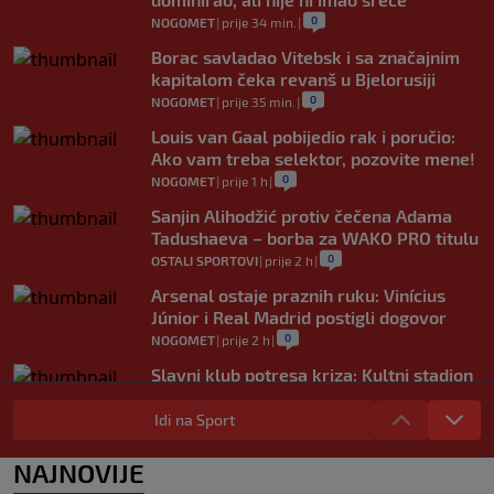
0
NOGOMET
|
prije 34 min.
|
Borac savladao Vitebsk i sa značajnim
kapitalom čeka revanš u Bjelorusiji
0
NOGOMET
|
prije 35 min.
|
Louis van Gaal pobijedio rak i poručio:
Ako vam treba selektor, pozovite mene!
0
NOGOMET
|
prije 1 h
|
Sanjin Alihodžić protiv čečena Adama
Tadushaeva – borba za WAKO PRO titulu
0
OSTALI SPORTOVI
|
prije 2 h
|
Arsenal ostaje praznih ruku: Vinícius
Júnior i Real Madrid postigli dogovor
0
NOGOMET
|
prije 2 h
|
Slavni klub potresa kriza: Kultni stadion
u Italiji bit će prazan na početku sezone,
navijači objavili rat upravi
Idi na Sport
0
NOGOMET
|
prije 3 h
|
NAJNOVIJE
Izvinjenje s elementima prijetnje i