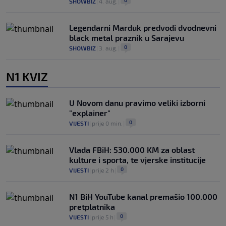
0
SHOWBIZ
|
4. aug.
|
Legendarni Marduk predvodi dvodnevni
black metal praznik u Sarajevu
0
SHOWBIZ
|
3. aug.
|
N1 KVIZ
U Novom danu pravimo veliki izborni
"explainer"
0
VIJESTI
|
prije 0 min.
|
Vlada FBiH: 530.000 KM za oblast
kulture i sporta, te vjerske institucije
0
VIJESTI
|
prije 2 h
|
N1 BiH YouTube kanal premašio 100.000
pretplatnika
0
VIJESTI
|
prije 5 h
|