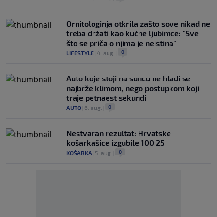
Ornitologinja otkrila zašto sove nikad ne
treba držati kao kućne ljubimce: "Sve
što se priča o njima je neistina"
0
LIFESTYLE
|
4. aug.
|
Auto koje stoji na suncu ne hladi se
najbrže klimom, nego postupkom koji
traje petnaest sekundi
0
AUTO
|
6. aug.
|
Nestvaran rezultat: Hrvatske
košarkašice izgubile 100:25
0
KOŠARKA
|
5. aug.
|