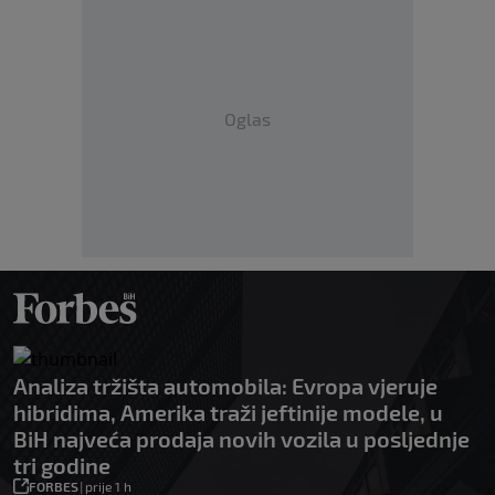
Oglas
Analiza tržišta automobila: Evropa vjeruje
hibridima, Amerika traži jeftinije modele, u
BiH najveća prodaja novih vozila u posljednje
tri godine
FORBES
|
prije 1 h