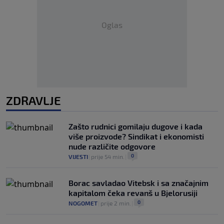
Oglas
ZDRAVLJE
Zašto rudnici gomilaju dugove i kada
više proizvode? Sindikat i ekonomisti
nude različite odgovore
0
VIJESTI
|
prije 54 min.
|
Borac savladao Vitebsk i sa značajnim
kapitalom čeka revanš u Bjelorusiji
0
NOGOMET
|
prije 2 min.
|