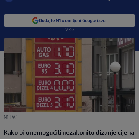
Dodajte N1 u omiljeni Google izvor
Više
N1
|
N1
Kako bi onemogućili nezakonito dizanje cijena