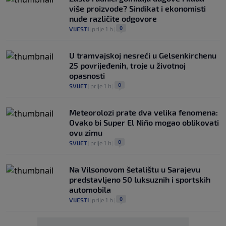
više proizvode? Sindikat i ekonomisti
nude različite odgovore
0
VIJESTI
|
prije 1 h
|
U tramvajskoj nesreći u Gelsenkirchenu
25 povrijeđenih, troje u životnoj
opasnosti
0
SVIJET
|
prije 1 h
|
Meteorolozi prate dva velika fenomena:
Ovako bi Super El Niño mogao oblikovati
ovu zimu
0
SVIJET
|
prije 1 h
|
Na Vilsonovom šetalištu u Sarajevu
predstavljeno 50 luksuznih i sportskih
automobila
0
VIJESTI
|
prije 1 h
|