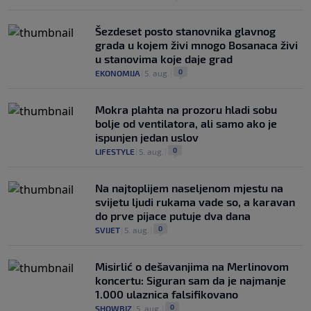
Šezdeset posto stanovnika glavnog
grada u kojem živi mnogo Bosanaca živi
u stanovima koje daje grad
0
EKONOMIJA
|
5. aug.
|
Mokra plahta na prozoru hladi sobu
bolje od ventilatora, ali samo ako je
ispunjen jedan uslov
0
LIFESTYLE
|
5. aug.
|
Na najtoplijem naseljenom mjestu na
svijetu ljudi rukama vade so, a karavan
do prve pijace putuje dva dana
0
SVIJET
|
5. aug.
|
Misirlić o dešavanjima na Merlinovom
koncertu: Siguran sam da je najmanje
1.000 ulaznica falsifikovano
0
SHOWBIZ
|
5. aug.
|