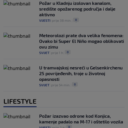
Požar u Kladnju izolovan kanalom,
središte opožarenog područja i dalje
aktivno
0
VIJESTI
|
prije 38 min.
|
Meteorolozi prate dva velika fenomena:
Ovako bi Super El Niño mogao oblikovati
ovu zimu
0
SVIJET
|
prije 1 h
|
U tramvajskoj nesreći u Gelsenkirchenu
25 povrijeđenih, troje u životnoj
opasnosti
0
SVIJET
|
prije 54 min.
|
LIFESTYLE
Požar izazvao odrone kod Konjica,
kamenje padalo na M-17 i oštetilo vozila
0
VIJESTI
|
prije 2 h
|