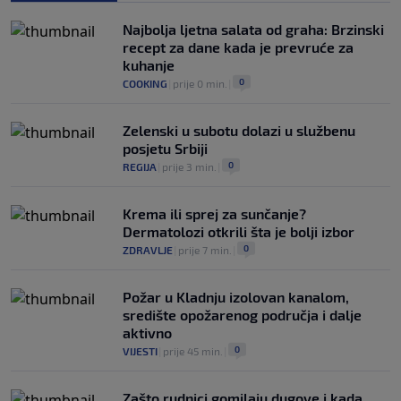
„gomila slabića“ u UEFA-i
0
NOGOMET
|
prije 3 h
|
Najbolja ljetna salata od graha: Brzinski
recept za dane kada je prevruće za
kuhanje
0
COOKING
|
prije 0 min.
|
Zelenski u subotu dolazi u službenu
posjetu Srbiji
0
REGIJA
|
prije 3 min.
|
Krema ili sprej za sunčanje?
Dermatolozi otkrili šta je bolji izbor
0
ZDRAVLJE
|
prije 7 min.
|
Požar u Kladnju izolovan kanalom,
središte opožarenog područja i dalje
aktivno
0
VIJESTI
|
prije 45 min.
|
Zašto rudnici gomilaju dugove i kada