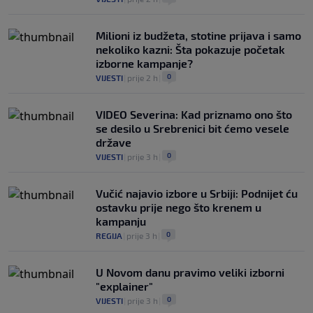
Milioni iz budžeta, stotine prijava i samo
nekoliko kazni: Šta pokazuje početak
izborne kampanje?
0
VIJESTI
|
prije 2 h
|
VIDEO Severina: Kad priznamo ono što
se desilo u Srebrenici bit ćemo vesele
države
0
VIJESTI
|
prije 3 h
|
Vučić najavio izbore u Srbiji: Podnijet ću
ostavku prije nego što krenem u
kampanju
0
REGIJA
|
prije 3 h
|
U Novom danu pravimo veliki izborni
"explainer"
0
VIJESTI
|
prije 3 h
|