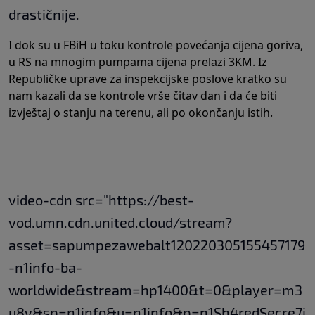
drastičnije.
I dok su u FBiH u toku kontrole povećanja cijena goriva,
u RS na mnogim pumpama cijena prelazi 3KM. Iz
Republičke uprave za inspekcijske poslove kratko su
nam kazali da se kontrole vrše čitav dan i da će biti
izvještaj o stanju na terenu, ali po okončanju istih.
video-cdn src="https://best-
vod.umn.cdn.united.cloud/stream?
asset=sapumpezawebalt120220305155457179
-n1info-ba-
worldwide&stream=hp1400&t=0&player=m3
u8v&sp=n1info&u=n1info&p=n1Sh4redSecre7i