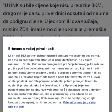
"U HNK su bile cijene koje nisu prelazile 3KM,
drago mi je da su priverdnici odsutali od nauma
da podignu cijene. U jednom ili dva slučaja,
mislim ZDK, imali smo cijenu koja je premašila
3 KM, odreagovali smo i doveli u situaciju
privrednog subjekta, da imamo konstatovanu i
Brinemo o vašoj privatnosti
zabranu prometa naftnog derivata.
Mi i naši
603
partneri pohranjujemo i pristupamo osobnim podacima,
kao što su pretraga web stranica ili lični identifikatori, na vašem
računaru . Odabir Prihvatam omogućava praćenje tehnologije kako bi se
Iz Federalne uprave za inspekcijske poslove
pružila podrška dolje prikazanim svrhama na osnovu kojih mi i naši
partneri obrađujemo podatke Ukoliko je praćenje onemogućeno, neki od
pojašnjavaju da je neminovnost rast cijena
sadržaja i reklama koje vidite možda neće biti relevantni za vas. Ovaj
odabir postavki možete ponovno odabrati i pritom promijeniti trenutni
goriva, u skladu sa uvoznim cijenama koje na
odabir ili pristanak tako što ćete kliknuti na Upravljaj željenim
postavkama link na dnu ove web stranice [ili plutajuću ikonu u donjem
svjetskom tržištu rastu, i da će preći 3KM, ali
lijevom dijelu web stranice, ako je primjenjivo]. Vaš odabir će se
mijenjati u okviru našeg Wеб локација. Za više detalja, pogledajte
ne mogu da prihvate da cijene iz zaliha dosežu
Uredbu o postupanju s ličnim podacima.
Više informacija o vašoj
privatnosti
taj nivo.