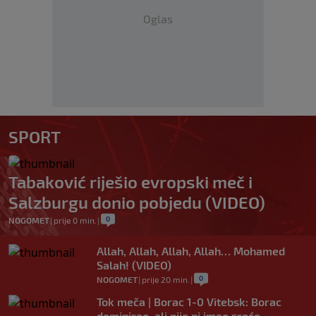
Oglas
SPORT
Tabaković riješio evropski meč i
Salzburgu donio pobjedu (VIDEO)
0
NOGOMET
|
prije 0 min.
|
Allah, Allah, Allah, Allah… Mohamed
Salah! (VIDEO)
0
NOGOMET
|
prije 20 min.
|
Tok meča | Borac 1-0 Vitebsk: Borac
dominirao, ali nije ni imao sreće