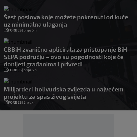
Šest poslova koje možete pokrenuti od kuće
uz minimalna ulaganja
FORBES
|
prije 5 h
CBBiH zvanično aplicirala za pristupanje BiH
SEPA području – ovo su pogodnosti koje će
donijeti građanima i privredi
FORBES
|
prije 5 h
Milijarder i holivudska zvijezda u najvećem
projektu za spas živog svijeta
FORBES
|
5. aug.