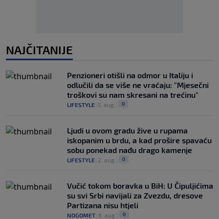
NAJČITANIJE
Penzioneri otišli na odmor u Italiju i
odlučili da se više ne vraćaju: "Mjesečni
troškovi su nam skresani na trećinu"
0
LIFESTYLE
|
5. aug.
|
Ljudi u ovom gradu žive u rupama
iskopanim u brdu, a kad prošire spavaću
sobu ponekad nađu drago kamenje
0
LIFESTYLE
|
2. aug.
|
Vučić tokom boravka u BiH: U Čipuljićima
su svi Srbi navijali za Zvezdu, dresove
Partizana nisu htjeli
0
NOGOMET
|
6. aug.
|