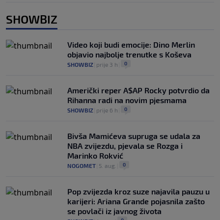
SHOWBIZ
Video koji budi emocije: Dino Merlin
objavio najbolje trenutke s Koševa
0
SHOWBIZ
|
prije 3 h
|
Američki reper A$AP Rocky potvrdio da
Rihanna radi na novim pjesmama
0
SHOWBIZ
|
prije 6 h
|
Bivša Mamićeva supruga se udala za
NBA zvijezdu, pjevala se Rozga i
Marinko Rokvić
0
NOGOMET
|
5. aug.
|
Pop zvijezda kroz suze najavila pauzu u
karijeri: Ariana Grande pojasnila zašto
se povlači iz javnog života