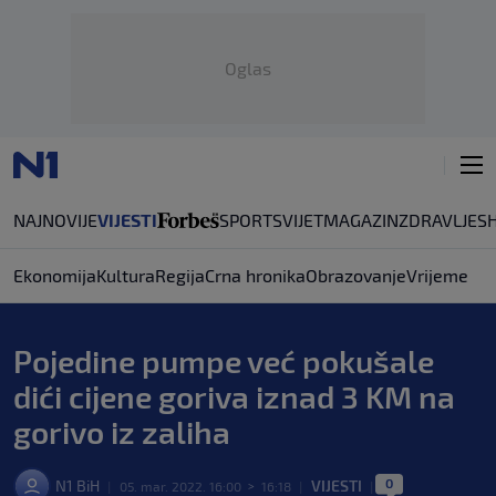
Oglas
NAJNOVIJE
VIJESTI
SPORT
SVIJET
MAGAZIN
ZDRAVLJE
S
Ekonomija
Kultura
Regija
Crna hronika
Obrazovanje
Vrijeme
Pojedine pumpe već pokušale
dići cijene goriva iznad 3 KM na
gorivo iz zaliha
0
N1 BiH
VIJESTI
|
05. mar. 2022. 16:00
>
16:18
|
|