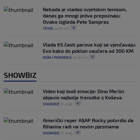
Nekada je vladao svjetskim tenisom,
danas ga mnogi jedva prepoznaju:
Ovako izgleda Pete Sampras
0
TENIS
|
prije 4 h
|
Vlada KS časti parove koji se vjenčavaju:
Evo kako do poklon vaučera od 300 KM
0
DOM I PORODICA
|
prije 4 h
|
SHOWBIZ
Video koji budi emocije: Dino Merlin
objavio najbolje trenutke s Koševa
0
SHOWBIZ
|
6. aug.
|
Američki reper A$AP Rocky potvrdio da
Rihanna radi na novim pjesmama
0
SHOWBIZ
|
6. aug.
|