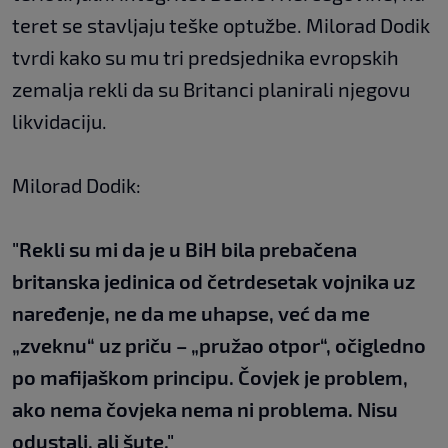
teret se stavljaju teške optužbe. Milorad Dodik
tvrdi kako su mu tri predsjednika evropskih
zemalja rekli da su Britanci planirali njegovu
likvidaciju.
Milorad Dodik:
"Rekli su mi da je u BiH bila prebačena
britanska jedinica od četrdesetak vojnika uz
naređenje, ne da me uhapse, već da me
„zveknu“ uz priču – „pružao otpor“, očigledno
po mafijaškom principu. Čovjek je problem,
ako nema čovjeka nema ni problema. Nisu
odustali, ali šute."