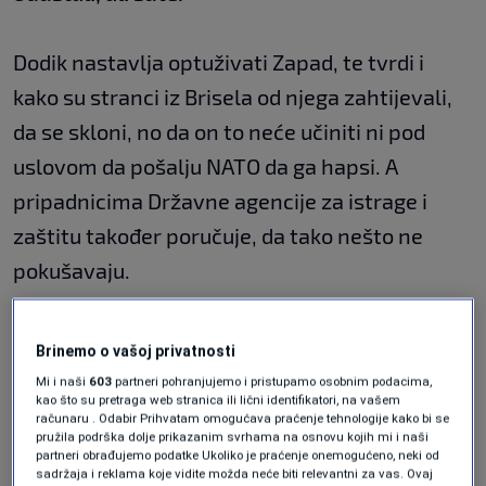
Dodik nastavlja optuživati Zapad, te tvrdi i
kako su stranci iz Brisela od njega zahtijevali,
da se skloni, no da on to neće učiniti ni pod
uslovom da pošalju NATO da ga hapsi. A
pripadnicima Državne agencije za istrage i
zaštitu također poručuje, da tako nešto ne
pokušavaju.
Oglasili su se iz Sindikat SIPA-e.
Brinemo o vašoj privatnosti
Neprihvatljivim ocjenju prijetnje uposlenicima
Mi i naši
603
partneri pohranjujemo i pristupamo osobnim podacima,
kao što su pretraga web stranica ili lični identifikatori, na vašem
ove državne institucije krivičnim progonom ili
računaru . Odabir Prihvatam omogućava praćenje tehnologije kako bi se
pružila podrška dolje prikazanim svrhama na osnovu kojih mi i naši
oduzimanjem imovine. Uposlenici SIPA-e, tvrdi
partneri obrađujemo podatke Ukoliko je praćenje onemogućeno, neki od
Sindikat, rade profesionalno, po Ustavu i
sadržaja i reklama koje vidite možda neće biti relevantni za vas. Ovaj