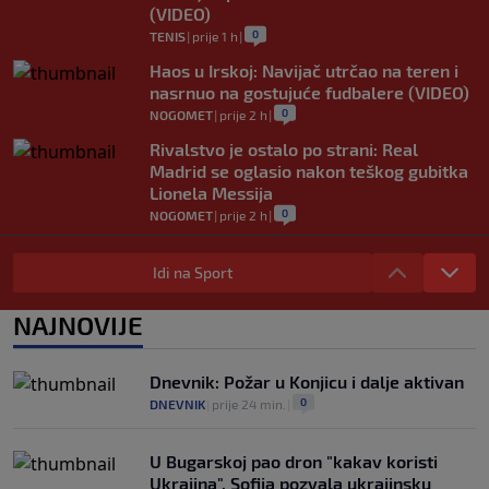
(VIDEO)
0
TENIS
|
prije 1 h
|
Haos u Irskoj: Navijač utrčao na teren i
nasrnuo na gostujuće fudbalere (VIDEO)
0
NOGOMET
|
prije 2 h
|
Rivalstvo je ostalo po strani: Real
Madrid se oglasio nakon teškog gubitka
Lionela Messija
0
NOGOMET
|
prije 2 h
|
WNBA igračice odgovorile Kanteru
nakon provokacije: "Nećemo biti politički
Idi na Sport
pijuni"
0
KOŠARKA
|
prije 2 h
|
NAJNOVIJE
Infantino nekada poručivao: "Novac
FIFA-e je vaš novac", danas se suočava s
Dnevnik: Požar u Konjicu i dalje aktivan
najvećom krizom
0
DNEVNIK
|
prije 24 min.
|
0
NOGOMET
|
prije 3 h
|
U Bugarskoj pao dron "kakav koristi
Ukrajina", Sofija pozvala ukrajinsku