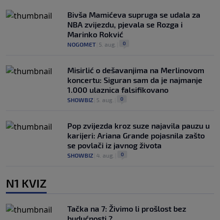
Bivša Mamićeva supruga se udala za
NBA zvijezdu, pjevala se Rozga i
Marinko Rokvić
0
NOGOMET
|
5. aug.
|
Misirlić o dešavanjima na Merlinovom
koncertu: Siguran sam da je najmanje
1.000 ulaznica falsifikovano
0
SHOWBIZ
|
5. aug.
|
Pop zvijezda kroz suze najavila pauzu u
karijeri: Ariana Grande pojasnila zašto
se povlači iz javnog života
0
SHOWBIZ
|
4. aug.
|
N1 KVIZ
Tačka na 7: Živimo li prošlost bez
budućnosti ?