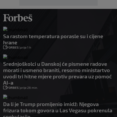
Sa rastom temperatura porasle su i cijene
hrane
FORBES
|
prije 1 h
Srednjoškolci u Danskoj će pismene radove
morati i usmeno braniti, resorno ministartvo
uvodi tri hitne mjere protiv prevara uz pomoć
AI-a
FORBES
|
prije 26 min.
Da li je Trump promijenio imidž: Njegova
frizura tokom govora u Las Vegasu pokrenula
spekulacije