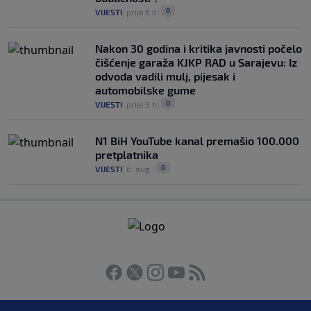
0
VIJESTI
|
prije 6 h
|
Nakon 30 godina i kritika javnosti počelo
čišćenje garaža KJKP RAD u Sarajevu: Iz
odvoda vadili mulj, pijesak i
automobilske gume
0
VIJESTI
|
prije 3 h
|
N1 BiH YouTube kanal premašio 100.000
pretplatnika
0
VIJESTI
|
6. aug.
|