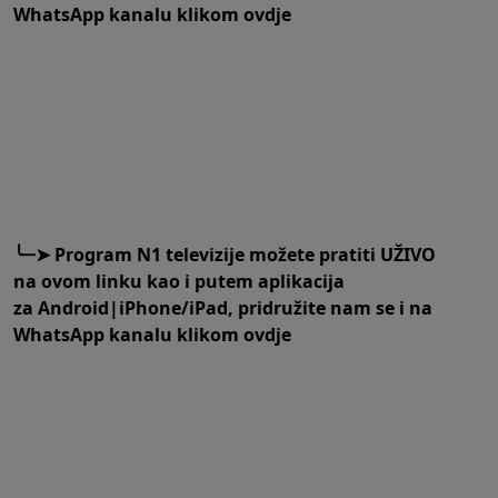
WhatsApp kanalu klikom
ovdje
╰┈➤
Program N1 televizije možete pratiti UŽIVO
na
ovom linku
kao i putem aplikacija
za
An
droid
|
iPhone/iPad,
pridružite nam se i na
WhatsApp kanalu klikom
ovdje