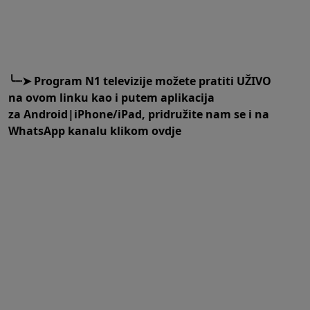
╰┈➤
Program N1 televizije možete pratiti UŽIVO
na
ovom linku
kao i putem aplikacija
za
An
droid
|
iPhone/iPad,
pridružite nam se i na
WhatsApp kanalu klikom
ovdje