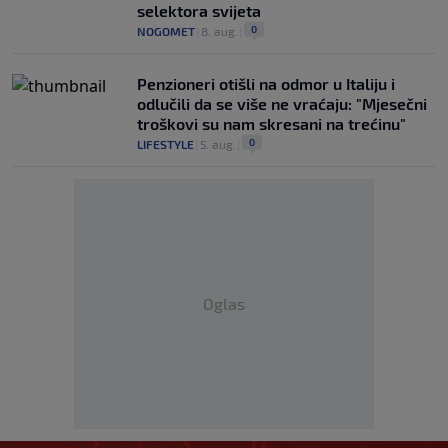
selektora svijeta
0
NOGOMET
|
8. aug.
|
Penzioneri otišli na odmor u Italiju i
odlučili da se više ne vraćaju: "Mjesečni
troškovi su nam skresani na trećinu"
0
LIFESTYLE
|
5. aug.
|
Oglas