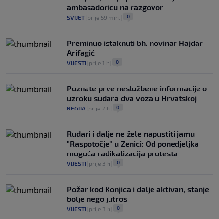
ambasadoricu na razgovor
0
SVIJET
|
prije 59 min.
|
Preminuo istaknuti bh. novinar Hajdar
Arifagić
0
VIJESTI
|
prije 1 h
|
Poznate prve neslužbene informacije o
uzroku sudara dva voza u Hrvatskoj
0
REGIJA
|
prije 2 h
|
Rudari i dalje ne žele napustiti jamu
"Raspotočje" u Zenici: Od ponedjeljka
moguća radikalizacija protesta
0
VIJESTI
|
prije 3 h
|
Požar kod Konjica i dalje aktivan, stanje
bolje nego jutros
0
VIJESTI
|
prije 3 h
|