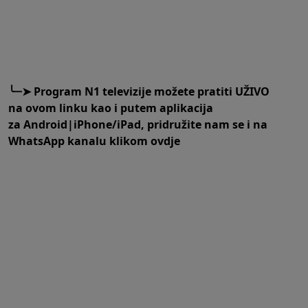
╰┈➤
Program N1 televizije možete pratiti UŽIVO
na
ovom linku
kao i putem aplikacija
za
An
droid
|
iPhone/iPad,
pridružite nam se i na
WhatsApp kanalu klikom
ovdje