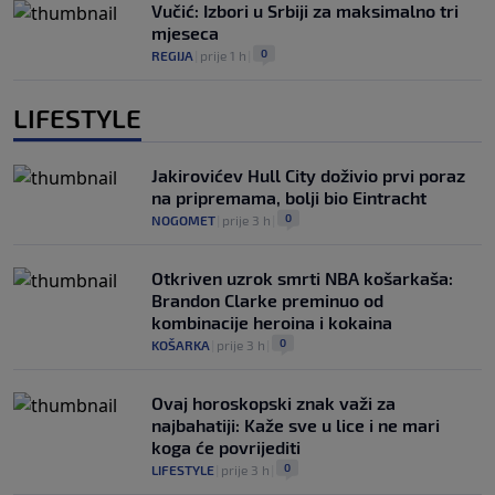
Vučić: Izbori u Srbiji za maksimalno tri
mjeseca
0
REGIJA
|
prije 1 h
|
LIFESTYLE
Jakirovićev Hull City doživio prvi poraz
na pripremama, bolji bio Eintracht
0
NOGOMET
|
prije 3 h
|
Otkriven uzrok smrti NBA košarkaša:
Brandon Clarke preminuo od
kombinacije heroina i kokaina
0
KOŠARKA
|
prije 3 h
|
Ovaj horoskopski znak važi za
najbahatiji: Kaže sve u lice i ne mari
koga će povrijediti
0
LIFESTYLE
|
prije 3 h
|