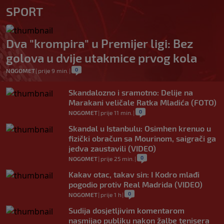
SPORT
Dva "krompira" u Premijer ligi: Bez
golova u dvije utakmice prvog kola
0
NOGOMET
|
prije 9 min.
|
Skandalozno i sramotno: Delije na
Marakani veličale Ratka Mladića (FOTO)
0
NOGOMET
|
prije 11 min.
|
Skandal u Istanbulu: Osimhen krenuo u
fizički obračun sa Mourinom, saigrači ga
jedva zaustavili (VIDEO)
0
NOGOMET
|
prije 25 min.
|
Kakav otac, takav sin: I Kodro mlađi
pogodio protiv Real Madrida (VIDEO)
0
NOGOMET
|
prije 1 h
|
Sudija dosjetljivim komentarom
nasmijao publiku nakon žalbe tenisera