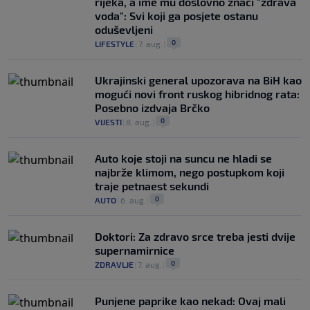
rijeka, a ime mu doslovno znači "zdrava
voda": Svi koji ga posjete ostanu
oduševljeni
0
LIFESTYLE
|
7. aug.
|
Ukrajinski general upozorava na BiH kao
mogući novi front ruskog hibridnog rata:
Posebno izdvaja Brčko
0
VIJESTI
|
8. aug.
|
Auto koje stoji na suncu ne hladi se
najbrže klimom, nego postupkom koji
traje petnaest sekundi
0
AUTO
|
6. aug.
|
Doktori: Za zdravo srce treba jesti dvije
supernamirnice
0
ZDRAVLJE
|
7. aug.
|
Punjene paprike kao nekad: Ovaj mali