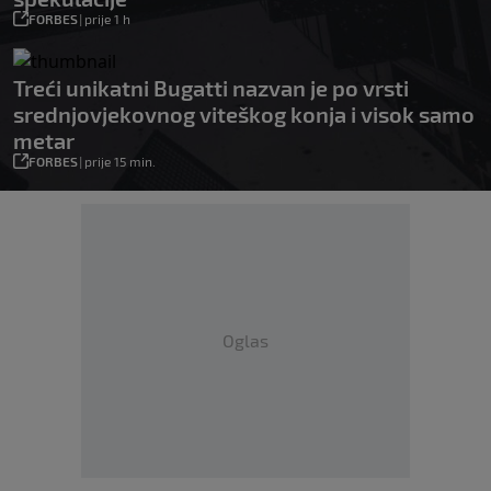
FORBES
|
prije 1 h
Treći unikatni Bugatti nazvan je po vrsti
srednjovjekovnog viteškog konja i visok samo
metar
FORBES
|
prije 15 min.
Oglas