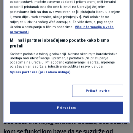
odabir postavki možete ponovno odabrati i pritom promijeniti trenutni
Zakonu i nikako protiv interesa bilo kog naroda
odabir ili pristanak tako što ćete kliknuti na Upravljaj željenim
postavkama link na dnu ove web stranice [ili plutajuću ikonu u donjem
ili entiteta, u ovom slučaju Republike Srpske.
lijevom dijelu web stranice, ako je primjenjivo]. Vaš odabir će se
mijenjati u okviru našeg Wеб локација. Za više detalja, pogledajte
Uredbu o postupanju s ličnim podacima.
Više informacija o vašoj
privatnosti
Edin Kahrimanović, predsjednik Sindikata SIPA-
Mi i naši partneri obrađujemo podatke kako bismo
e:
pružali:
Koristite podatke o tačnoj geolokaciji. Aktivno skenirajte karakteristike
uređaja radi identifikacije. Spremanje podataka i/ili pristupanje
podacima na uređaju. Prilagođeno oglašavanje i sadržaj, mjerenje
"Radi se o profesionalcima koji rame uz rame
oglašavanja i sadržaja, istraživanje publike i razvoj usluga.
Spisak partnera (pružalaca usluga)
sa svojim kolegama iz druga dva
konstitutivna naroda godinama poduzimaju
Prikaži svrhe
aktivnosti na sprječavanju najtežih oblika
kriminala i spremni su da izvrše svaki zadatak.
Prihvatam
S tim u vezi, Sindikat apeluje na sve političare,
bez obzira iz kojeg entiteta dolaze, bez obzira
kom se funkcijom bave da se suzdrže od