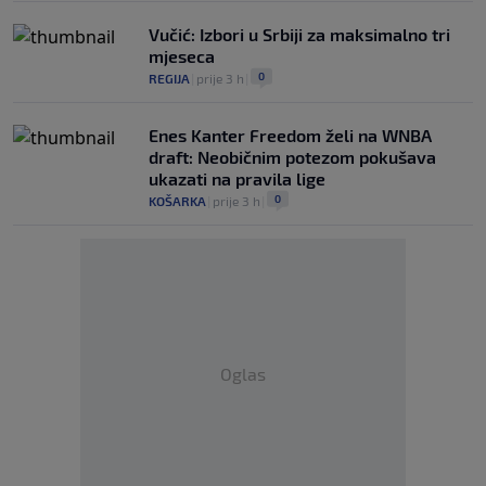
Vučić: Izbori u Srbiji za maksimalno tri
mjeseca
0
REGIJA
|
prije 3 h
|
Enes Kanter Freedom želi na WNBA
draft: Neobičnim potezom pokušava
ukazati na pravila lige
0
KOŠARKA
|
prije 3 h
|
Oglas