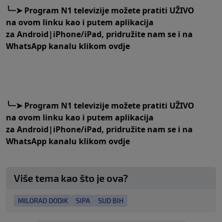
╰┈➤
Program N1 televizije možete pratiti UŽIVO
na
ovom linku
kao i putem aplikacija
za
An
droid
|
iPhone/iPad,
pridružite nam se i na
WhatsApp kanalu klikom
ovdje
╰┈➤
Program N1 televizije možete pratiti UŽIVO
na
ovom linku
kao i putem aplikacija
za
An
droid
|
iPhone/iPad,
pridružite nam se i na
WhatsApp kanalu klikom
ovdje
Više tema kao što je ova?
MILORAD DODIK
SIPA
SUD BIH