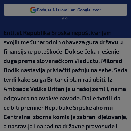
Dodajte N1 u omiljeni Google izvor
Više
Entitet Republika Srpska nepoštivanjem
svojih međunarodnih obaveza gura državu u
finansijske poteškoće. Dok se čeka rješenje
duga prema slovenačkom Viaductu, Milorad
Dodik nastavlja privlačiti pažnju na sebe. Sada
tvrdi kako su ga Britanci planirali ubiti. Iz
Ambsade Velike Britanije u našoj zemlji, nema
odgovora na ovakve navode. Dalje tvrdi i da
će biti premijer Republike Srpske ako mu
Centralna izborna komisija zabrani djelovanje,
a nastavlja i napad na državne pravosude i