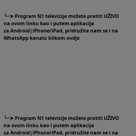
╰┈➤
Program N1 televizije možete pratiti UŽIVO
na
ovom linku
kao i putem aplikacija
za
An
droid
|
iPhone/iPad,
pridružite nam se i na
WhatsApp kanalu klikom
ovdje
╰┈➤
Program N1 televizije možete pratiti UŽIVO
na
ovom linku
kao i putem aplikacija
za
An
droid
|
iPhone/iPad,
pridružite nam se i na