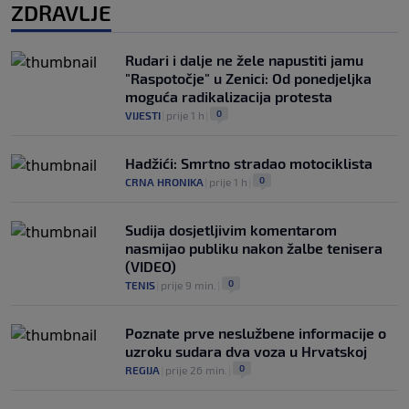
ZDRAVLJE
Rudari i dalje ne žele napustiti jamu
"Raspotočje" u Zenici: Od ponedjeljka
moguća radikalizacija protesta
0
VIJESTI
|
prije 1 h
|
Hadžići: Smrtno stradao motociklista
0
CRNA HRONIKA
|
prije 1 h
|
Sudija dosjetljivim komentarom
nasmijao publiku nakon žalbe tenisera
(VIDEO)
0
TENIS
|
prije 9 min.
|
Poznate prve neslužbene informacije o
uzroku sudara dva voza u Hrvatskoj
0
REGIJA
|
prije 26 min.
|