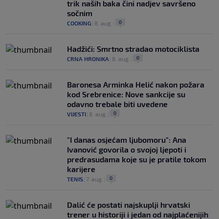
trik naših baka čini nadjev savršeno
sočnim
0
COOKING
|
8. aug.
|
Hadžići: Smrtno stradao motociklista
0
CRNA HRONIKA
|
8. aug.
|
Baronesa Arminka Helić nakon požara
kod Srebrenice: Nove sankcije su
odavno trebale biti uvedene
0
VIJESTI
|
8. aug.
|
"I danas osjećam ljubomoru": Ana
Ivanović govorila o svojoj ljepoti i
predrasudama koje su je pratile tokom
karijere
0
TENIS
|
7. aug.
|
Dalić će postati najskuplji hrvatski
trener u historiji i jedan od najplaćenijih