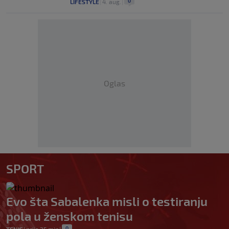
0
LIFESTYLE
|
4. aug.
|
Oglas
SPORT
Evo šta Sabalenka misli o testiranju
pola u ženskom tenisu
0