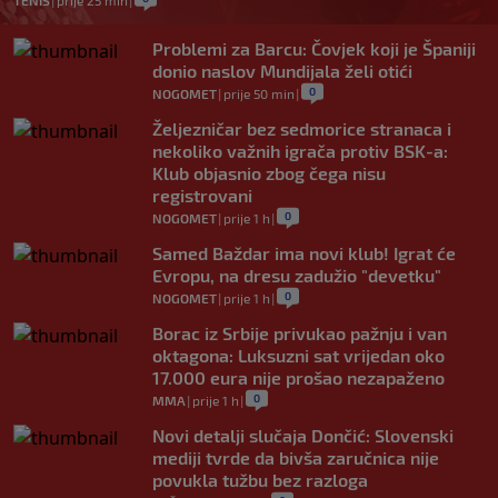
TENIS
|
prije 25 min
|
Problemi za Barcu: Čovjek koji je Španiji
donio naslov Mundijala želi otići
0
NOGOMET
|
prije 50 min
|
Željezničar bez sedmorice stranaca i
nekoliko važnih igrača protiv BSK-a:
Klub objasnio zbog čega nisu
registrovani
0
NOGOMET
|
prije 1 h
|
Samed Baždar ima novi klub! Igrat će
Evropu, na dresu zadužio "devetku"
0
NOGOMET
|
prije 1 h
|
Borac iz Srbije privukao pažnju i van
oktagona: Luksuzni sat vrijedan oko
17.000 eura nije prošao nezapaženo
0
MMA
|
prije 1 h
|
Novi detalji slučaja Dončić: Slovenski
mediji tvrde da bivša zaručnica nije
povukla tužbu bez razloga