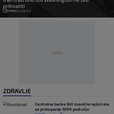
prihvatiti
FORBES
|
prije 6 h
Oglas
ZDRAVLJE
Centralna banka BiH zvanično aplicirala
za pristupanje SEPA području
0