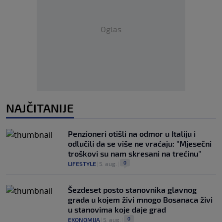
Oglas
NAJČITANIJE
Penzioneri otišli na odmor u Italiju i
odlučili da se više ne vraćaju: "Mjesečni
troškovi su nam skresani na trećinu"
0
LIFESTYLE
|
5. aug.
|
Šezdeset posto stanovnika glavnog
grada u kojem živi mnogo Bosanaca živi
u stanovima koje daje grad
0
EKONOMIJA
|
5. aug.
|