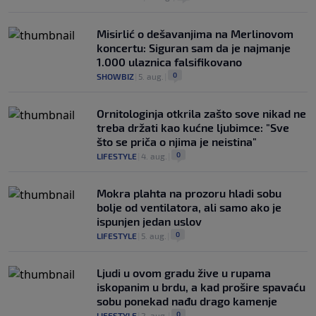
Misirlić o dešavanjima na Merlinovom
koncertu: Siguran sam da je najmanje
1.000 ulaznica falsifikovano
0
SHOWBIZ
|
5. aug.
|
Ornitologinja otkrila zašto sove nikad ne
treba držati kao kućne ljubimce: "Sve
što se priča o njima je neistina"
0
LIFESTYLE
|
4. aug.
|
Mokra plahta na prozoru hladi sobu
bolje od ventilatora, ali samo ako je
ispunjen jedan uslov
0
LIFESTYLE
|
5. aug.
|
Ljudi u ovom gradu žive u rupama
iskopanim u brdu, a kad prošire spavaću
sobu ponekad nađu drago kamenje
0
LIFESTYLE
|
2. aug.
|