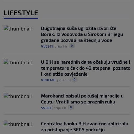
LIFESTYLE
Dugotrajna suša ugrozila izvorište
Borak: Iz Vodovoda u Širokom Brijegu
građane pozvali na štednju vode
0
VIJESTI
|
prije 1 h
|
U BiH se narednih dana očekuju vrućine i
temperature čak do 42 stepena, poznato
i kad stiže osvježenje
0
VRIJEME
|
prije 1 h
|
Marokanci opisali pokušaj migracije u
Ceutu: Vratili smo se praznih ruku
0
SVIJET
|
prije 1 h
|
Centralna banka BiH zvanično aplicirala
za pristupanje SEPA području