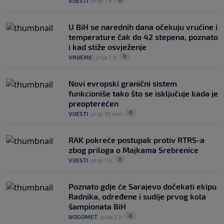
VIJESTI
|
prije 1 h
|
U BiH se narednih dana očekuju vrućine i
temperature čak do 42 stepena, poznato
i kad stiže osvježenje
0
VRIJEME
|
prije 1 h
|
Novi evropski granični sistem
funkcioniše tako što se isključuje kada je
preopterećen
0
VIJESTI
|
prije 55 min
|
RAK pokreće postupak protiv RTRS-a
zbog priloga o Majkama Srebrenice
0
VIJESTI
|
prije 1 h
|
Poznato gdje će Sarajevo dočekati ekipu
Radnika, određene i sudije prvog kola
šampionata BiH
0
NOGOMET
|
prije 2 h
|