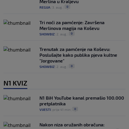
Merlina u Kraljevu
0
REGIJA
|
3. aug.
|
Tri noći za pamćenje: Završena
Merlinova magija na Koševu
0
SHOWBIZ
|
2. aug.
|
Trenutak za pamćenje na Koševu:
Poslušajte kako publika pjeva kultne
"Jorgovane"
0
SHOWBIZ
|
2. aug.
|
N1 KVIZ
N1 BiH YouTube kanal premašio 100.000
pretplatnika
0
VIJESTI
|
prije 41 min
|
Nakon niza oružanih obračuna: