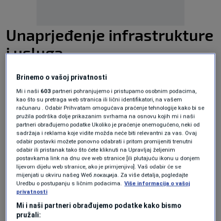
Unaprjeđenje infrastrukture
i usluga
Sporazum o zajmu od
35.200.000 eura
Brinemo o vašoj privatnosti
namijenjen je za dodatno finansiranje za
Mi i naši
603
partneri pohranjujemo i pristupamo osobnim podacima,
kao što su pretraga web stranica ili lični identifikatori, na vašem
poboljšanje geoprostorne infrastrukture i
računaru . Odabir Prihvatam omogućava praćenje tehnologije kako bi se
pružila podrška dolje prikazanim svrhama na osnovu kojih mi i naši
procjene vrijednosti nekretnina s ciljem
partneri obrađujemo podatke Ukoliko je praćenje onemogućeno, neki od
sadržaja i reklama koje vidite možda neće biti relevantni za vas. Ovaj
unaprjeđenja tačnosti i dostupnosti
odabir postavki možete ponovno odabrati i pritom promijeniti trenutni
odabir ili pristanak tako što ćete kliknuti na Upravljaj željenim
informacija o zemljišnoj administraciji u
postavkama link na dnu ove web stranice [ili plutajuću ikonu u donjem
lijevom dijelu web stranice, ako je primjenjivo]. Vaš odabir će se
Republici Srpskoj – Republička uprava za
mijenjati u okviru našeg Wеб локација. Za više detalja, pogledajte
Uredbu o postupanju s ličnim podacima.
Više informacija o vašoj
geodetske i imovinsko-pravne poslove. Rok
privatnosti
otplate je 32 godine, uključujući 7 godina grejs
Mi i naši partneri obrađujemo podatke kako bismo
pružali:
perioda.