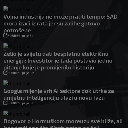
Vojna industrija ne može pratiti tempo: SAD
mora izaći iz rata jer su zalihe gotovo
potrošene
FORBES
|
prije 5 h
Želio je svijetu dati besplatnu električnu
energiju: Investitor je tada postavio jedno
pitanje koje je promijenilo historiju
FORBES
|
prije 5 h
Google mijenja vrh AI sektora dok utrka za
umjetnu inteligenciju ulazi u novu fazu
FORBES
|
prije 5 h
Dogovor o Hormuškom moreuzu sve bliže, ali
Iran traži ono što Washington ne želi