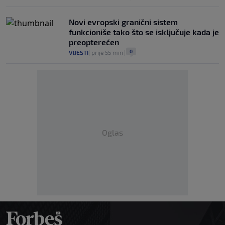
Novi evropski granični sistem
funkcioniše tako što se isključuje kada je
preopterećen
0
VIJESTI
|
prije 55 min
|
Oglas