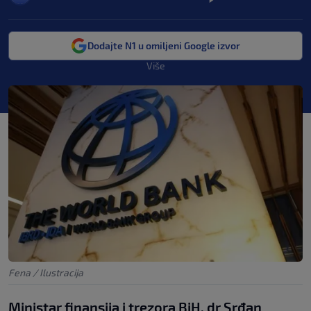
Dodajte N1 u omiljeni Google izvor
Više
Fena / Ilustracija
Ministar finansija i trezora BiH, dr Srđan