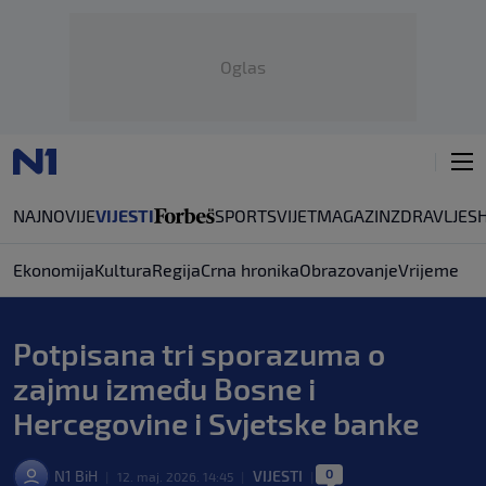
Oglas
NAJNOVIJE
VIJESTI
SPORT
SVIJET
MAGAZIN
ZDRAVLJE
S
Ekonomija
Kultura
Regija
Crna hronika
Obrazovanje
Vrijeme
Potpisana tri sporazuma o
zajmu između Bosne i
Hercegovine i Svjetske banke
0
N1 BiH
VIJESTI
|
12. maj. 2026. 14:45
|
|