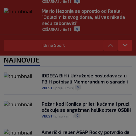
0
KOŠARKA
|
prije 1 h
|
Mario Hezonja se oprostio od Reala:
"Odlazim iz svog doma, ali vas nikada
neću zaboraviti"
0
KOŠARKA
|
prije 1 h
|
Pjanić otkrio da je Alajbegović imao
bogatije ponude: "Ipak, Juve je uvijek
Idi na Sport
Juve"
0
NOGOMET
|
prije 2 h
|
NAJNOVIJE
Poznato gdje će Sarajevo dočekati ekipu
Radnika, određene i sudije prvog kola
IDDEEA BiH i Udruženje poslodavaca u
šampionata BiH
FBiH potpisali Memorandum o saradnji
0
NOGOMET
|
prije 2 h
|
0
VIJESTI
|
prije 0 min
|
Požar kod Konjica prijeti kućama i pruzi,
očekuje se angažman helikoptera OSBiH
0
VIJESTI
|
prije 7 min
|
Američki reper A$AP Rocky potvrdio da