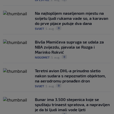
Na najtoplijem naseljenom mjestu na
svijetu ljudi rukama vade so, a karavan
do prve pijace putuje dva dana
0
SVIJET
|
5. aug.
|
Bivša Mamićeva supruga se udala za
NBA zvijezdu, pjevala se Rozga i
Marinko Rokvić
0
NOGOMET
|
5. aug.
|
Teretni avion DHL-a prinudno sletio
nakon sudara s nepoznatim objektom,
na aerodromu pronađen dron
0
SVIJET
|
5. aug.
|
Bunar imа 3.500 stepenica koje se
spuštaju trinaest spratova, a napravljen
je da bi ljudi imali vode ljeti