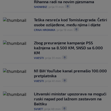
Rihanna radi na novim pjesmama
0
SHOWBIZ
|
prije 11 min
|
Teška nesreća kod Tomislavgrada: Četiri
osobe ozlijeđene, među njima i dijete
0
CRNA HRONIKA
|
prije 19 min
|
Zbog preuranjene kampanje PSS
kažnjena sa 8.500 KM, SNSD sa 6.000
KM
0
VIJESTI
|
prije 31 min
|
N1 BiH YouTube kanal premašio 100.000
pretplatnika
0
VIJESTI
|
prije 41 min
|
Litvanski ministar upozorava na mogući
ruski napad pod lažnom zastavom na
Baltiku
0
SVIJET
|
prije 49 min
|