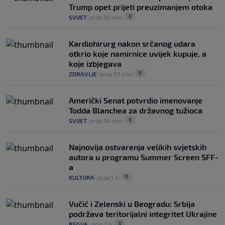
Trump opet prijeti preuzimanjem otoka
0
SVIJET
|
prije 50 min
|
Kardiohirurg nakon srčanog udara
otkrio koje namirnice uvijek kupuje, a
koje izbjegava
0
ZDRAVLJE
|
prije 53 min
|
Američki Senat potvrdio imenovanje
Todda Blanchea za državnog tužioca
0
SVIJET
|
prije 54 min
|
Najnovija ostvarenja velikih svjetskih
autora u programu Summer Screen SFF-
a
0
KULTURA
|
prije 1 h
|
Vučić i Zelenski u Beogradu: Srbija
podržava teritorijalni integritet Ukrajine
0
REGIJA
|
prije 1 h
|