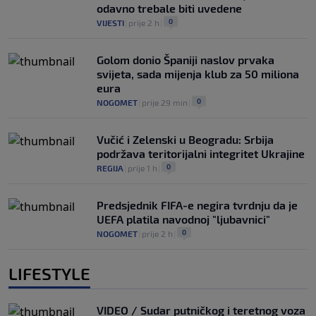
odavno trebale biti uvedene
0
VIJESTI
|
prije 2 h
|
Golom donio Španiji naslov prvaka
svijeta, sada mijenja klub za 50 miliona
eura
0
NOGOMET
|
prije 29 min
|
Vučić i Zelenski u Beogradu: Srbija
podržava teritorijalni integritet Ukrajine
0
REGIJA
|
prije 1 h
|
Predsjednik FIFA-e negira tvrdnju da je
UEFA platila navodnoj "ljubavnici"
0
NOGOMET
|
prije 2 h
|
LIFESTYLE
VIDEO / Sudar putničkog i teretnog voza