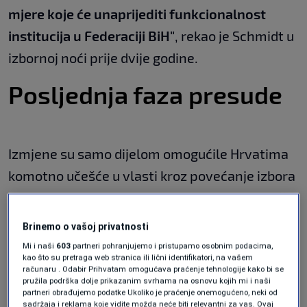
mjere koje će unaprijediti funkcionalnost
institucija u Federaciji BiH"
, rekao je Schmidt u
izbornoj noći prije dvije godine.
Posljednja faza presude
Izmjene su samo dijelom omogućile Hrvatima
komotno učešće u vlasti kroz povećanje izbora
delegata u Dom naroda po nacionalnom ključu,
pa je za potpunu implementaciju bila potrebna
Brinemo o vašoj privatnosti
još jedna „intervencija" pola godine kasnije,
Mi i naši
603
partneri pohranjujemo i pristupamo osobnim podacima,
kao što su pretraga web stranica ili lični identifikatori, na vašem
ovog puta na Ustav Federacije. Tom izmjenom
računaru . Odabir Prihvatam omogućava praćenje tehnologije kako bi se
pružila podrška dolje prikazanim svrhama na osnovu kojih mi i naši
više nisu bila potrebni potpisi oba
partneri obrađujemo podatke Ukoliko je praćenje onemogućeno, neki od
sadržaja i reklama koje vidite možda neće biti relevantni za vas. Ovaj