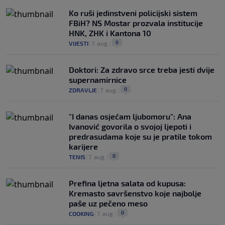
Ko ruši jedinstveni policijski sistem
FBiH? NS Mostar prozvala institucije
HNK, ZHK i Kantona 10
0
VIJESTI
|
7. aug.
|
Doktori: Za zdravo srce treba jesti dvije
supernamirnice
0
ZDRAVLJE
|
7. aug.
|
"I danas osjećam ljubomoru": Ana
Ivanović govorila o svojoj ljepoti i
predrasudama koje su je pratile tokom
karijere
0
TENIS
|
7. aug.
|
Prefina ljetna salata od kupusa:
Kremasto savršenstvo koje najbolje
paše uz pečeno meso
0
COOKING
|
7. aug.
|