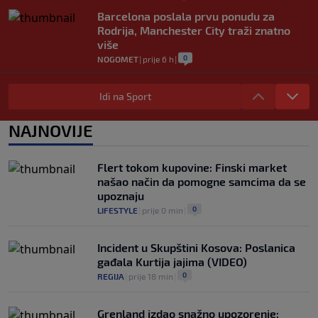
Barcelona poslala prvu ponudu za
Rodrija, Manchester City traži znatno
više
0
NOGOMET
|
prije 6 h
|
Dalić će postati najskuplji hrvatski
trener u historiji i jedan od najplaćenijih
Idi na Sport
selektora svijeta
0
NOGOMET
|
prije 7 h
|
NAJNOVIJE
Otkriveno ko je bio Georginina prva
ljubav: Njihova priča ponovo postala
Flert tokom kupovine: Finski market
viralna
našao način da pomogne samcima da se
0
NOGOMET
|
7. aug.
|
upoznaju
0
LIFESTYLE
|
prije 0 min
|
Incident u Skupštini Kosova: Poslanica
gađala Kurtija jajima (VIDEO)
0
REGIJA
|
prije 18 min
|
Grenland izdao snažno upozorenje: