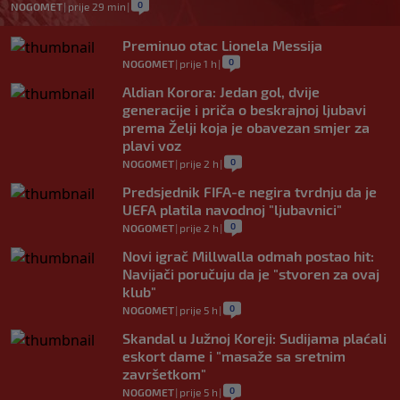
0
NOGOMET
|
prije 29 min
|
Preminuo otac Lionela Messija
0
NOGOMET
|
prije 1 h
|
Aldian Korora: Jedan gol, dvije
generacije i priča o beskrajnoj ljubavi
prema Želji koja je obavezan smjer za
plavi voz
0
NOGOMET
|
prije 2 h
|
Predsjednik FIFA-e negira tvrdnju da je
UEFA platila navodnoj "ljubavnici"
0
NOGOMET
|
prije 2 h
|
Novi igrač Millwalla odmah postao hit:
Navijači poručuju da je "stvoren za ovaj
klub"
0
NOGOMET
|
prije 5 h
|
Skandal u Južnoj Koreji: Sudijama plaćali
eskort dame i "masaže sa sretnim
završetkom"
0
NOGOMET
|
prije 5 h
|