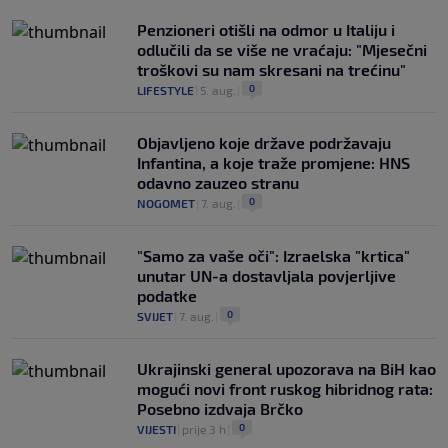
Penzioneri otišli na odmor u Italiju i
odlučili da se više ne vraćaju: "Mjesečni
troškovi su nam skresani na trećinu"
0
LIFESTYLE
|
5. aug.
|
Objavljeno koje države podržavaju
Infantina, a koje traže promjene: HNS
odavno zauzeo stranu
0
NOGOMET
|
7. aug.
|
"Samo za vaše oči": Izraelska "krtica"
unutar UN-a dostavljala povjerljive
podatke
0
SVIJET
|
7. aug.
|
Ukrajinski general upozorava na BiH kao
mogući novi front ruskog hibridnog rata:
Posebno izdvaja Brčko
0
VIJESTI
|
prije 3 h
|