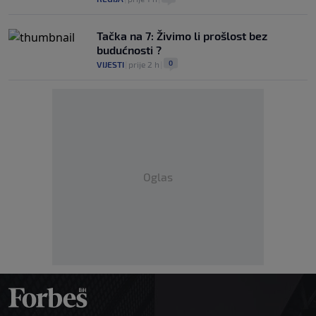
Tačka na 7: Živimo li prošlost bez
budućnosti ?
0
VIJESTI
|
prije 2 h
|
Oglas