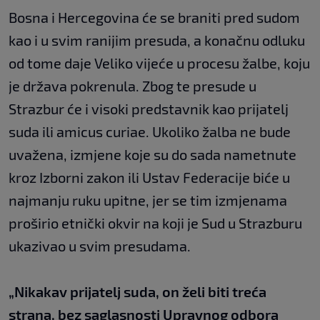
Bosna i Hercegovina će se braniti pred sudom
kao i u svim ranijim presuda, a konačnu odluku
od tome daje Veliko vijeće u procesu žalbe, koju
je država pokrenula. Zbog te presude u
Strazbur će i visoki predstavnik kao prijatelj
suda ili amicus curiae. Ukoliko žalba ne bude
uvažena, izmjene koje su do sada nametnute
kroz Izborni zakon ili Ustav Federacije biće u
najmanju ruku upitne, jer se tim izmjenama
proširio etnički okvir na koji je Sud u Strazburu
ukazivao u svim presudama.
„Nikakav prijatelj suda, on želi biti treća
strana, bez saglasnosti Upravnog odbora