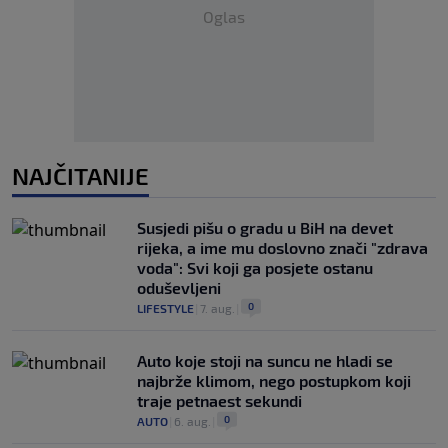
Oglas
NAJČITANIJE
Susjedi pišu o gradu u BiH na devet
rijeka, a ime mu doslovno znači "zdrava
voda": Svi koji ga posjete ostanu
oduševljeni
0
LIFESTYLE
|
7. aug.
|
Auto koje stoji na suncu ne hladi se
najbrže klimom, nego postupkom koji
traje petnaest sekundi
0
AUTO
|
6. aug.
|