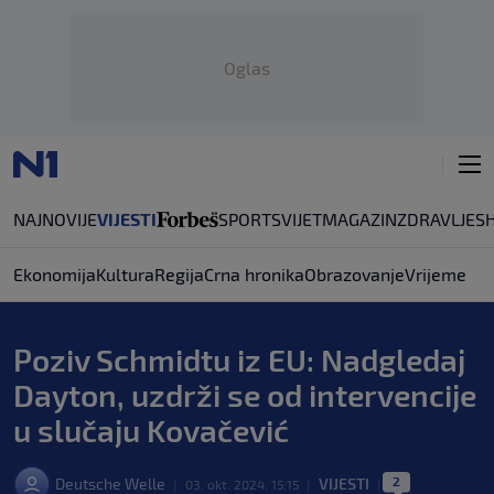
Oglas
NAJNOVIJE
VIJESTI
SPORT
SVIJET
MAGAZIN
ZDRAVLJE
S
Ekonomija
Kultura
Regija
Crna hronika
Obrazovanje
Vrijeme
Poziv Schmidtu iz EU: Nadgledaj
Dayton, uzdrži se od intervencije
u slučaju Kovačević
2
Deutsche Welle
VIJESTI
|
03. okt. 2024. 15:15
|
|