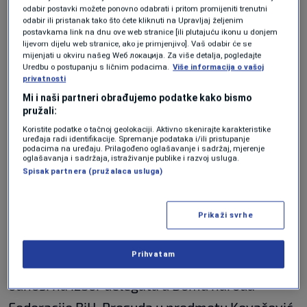
potpredsjednika Federacije za potvrđivanje
odabir postavki možete ponovno odabrati i pritom promijeniti trenutni
nove vlade pa je predsjednici ovog entiteta
odabir ili pristanak tako što ćete kliknuti na Upravljaj željenim
postavkama link na dnu ove web stranice [ili plutajuću ikonu u donjem
Lidiji Bradari (HDZ) bio otvoren put za
lijevom dijelu web stranice, ako je primjenjivo]. Vaš odabir će se
mijenjati u okviru našeg Wеб локација. Za više detalja, pogledajte
potvrđivanje nove izvršne vlasti samo sa
Uredbu o postupanju s ličnim podacima.
Više informacija o vašoj
privatnosti
potpisom srpskog potpredsjednika.
Mi i naši partneri obrađujemo podatke kako bismo
Intervencija Schmidta uslijedila je nakon što je
pružali:
potpredsjednik iz reda bošnjačkog naroda Refik
Koristite podatke o tačnoj geolokaciji. Aktivno skenirajte karakteristike
uređaja radi identifikacije. Spremanje podataka i/ili pristupanje
podacima na uređaju. Prilagođeno oglašavanje i sadržaj, mjerenje
Lendo (SDA), uslovljavao davanje potpisa
oglašavanja i sadržaja, istraživanje publike i razvoj usluga.
Spisak partnera (pružalaca usluga)
ulaskom SDA u vlast.
Prikaži svrhe
Izmjene Izbornog zakona BiH koje su
nametnute u izbornoj noći 2022. dijelom
Prihvatam
ispunjavaju presudu u predmetu Ljubić, koja se
odnosi na izbor delegata u Domu naroda