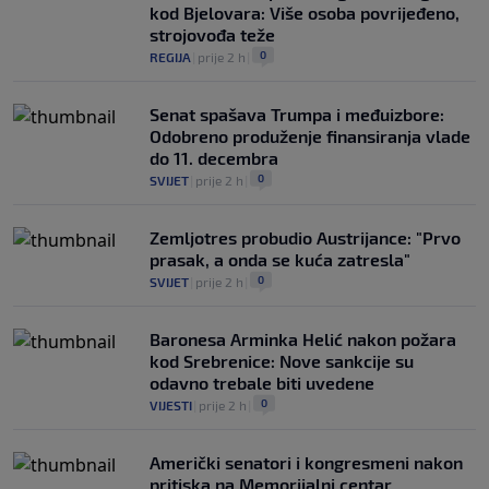
kod Bjelovara: Više osoba povrijeđeno,
strojovođa teže
0
REGIJA
|
prije 2 h
|
Senat spašava Trumpa i međuizbore:
Odobreno produženje finansiranja vlade
do 11. decembra
0
SVIJET
|
prije 2 h
|
Zemljotres probudio Austrijance: "Prvo
prasak, a onda se kuća zatresla"
0
SVIJET
|
prije 2 h
|
Baronesa Arminka Helić nakon požara
kod Srebrenice: Nove sankcije su
odavno trebale biti uvedene
0
VIJESTI
|
prije 2 h
|
Američki senatori i kongresmeni nakon
pritiska na Memorijalni centar