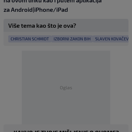
na
ovom linku
kao i putem aplikacija
za
An
droid
|
iPhone/iPad
Više tema kao što je ova?
CHRISTIAN SCHMIDT
IZBORNI ZAKON BIH
SLAVEN KOVAČEVI
Oglas