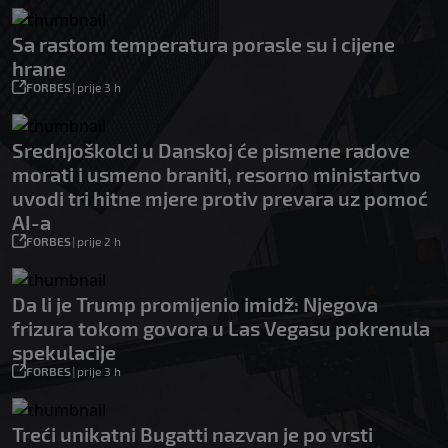
Sa rastom temperatura porasle su i cijene
hrane
FORBES
|
prije 3 h
Srednjoškolci u Danskoj će pismene radove
morati i usmeno braniti, resorno ministartvo
uvodi tri hitne mjere protiv prevara uz pomoć
AI-a
FORBES
|
prije 2 h
Da li je Trump promijenio imidž: Njegova
frizura tokom govora u Las Vegasu pokrenula
spekulacije
FORBES
|
prije 3 h
Treći unikatni Bugatti nazvan je po vrsti