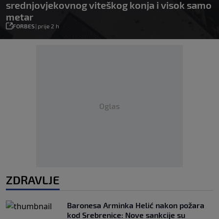
srednjovjekovnog viteškog konja i visok samo
metar
FORBES
|
prije 2 h
Oglas
ZDRAVLJE
Baronesa Arminka Helić nakon požara
kod Srebrenice: Nove sankcije su