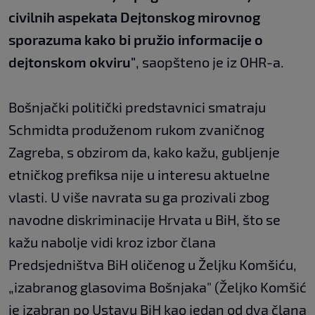
civilnih aspekata Dejtonskog mirovnog
sporazuma kako bi pružio informacije o
dejtonskom okviru"
, saopšteno je iz OHR-a.
Bošnjački politički predstavnici smatraju
Schmidta produženom rukom zvaničnog
Zagreba, s obzirom da, kako kažu, gubljenje
etničkog prefiksa nije u interesu aktuelne
vlasti. U više navrata su ga prozivali zbog
navodne diskriminacije Hrvata u BiH, što se
kažu nabolje vidi kroz izbor člana
Predsjedništva BiH oličenog u Željku Komšiću,
„izabranog glasovima Bošnjaka" (Željko Komšić
je izabran po Ustavu BiH kao jedan od dva člana