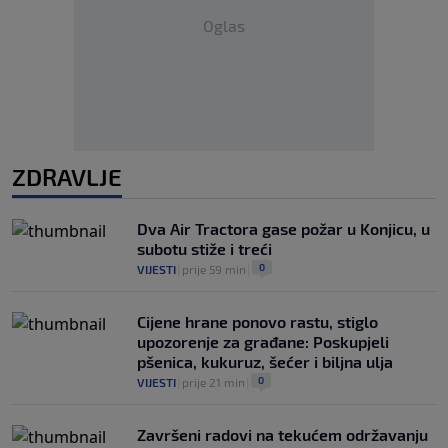
Oglas
ZDRAVLJE
Dva Air Tractora gase požar u Konjicu, u
subotu stiže i treći
0
VIJESTI
|
prije 59 min
|
Cijene hrane ponovo rastu, stiglo
upozorenje za građane: Poskupjeli
pšenica, kukuruz, šećer i biljna ulja
0
VIJESTI
|
prije 21 min
|
Završeni radovi na tekućem održavanju