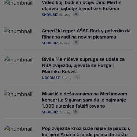
Video koji budi emocije: Dino Merlin
objavio najbolje trenutke s Koševa
0
SHOWBIZ
|
6. aug.
|
Američki reper A$AP Rocky potvrdio da
Rihanna radi na novim pjesmama
0
SHOWBIZ
|
6. aug.
|
Bivša Mamićeva supruga se udala za
NBA zvijezdu, pjevala se Rozga i
Marinko Rokvić
0
NOGOMET
|
5. aug.
|
Misirlić o dešavanjima na Merlinovom
koncertu: Siguran sam da je najmanje
1.000 ulaznica falsifikovano
0
SHOWBIZ
|
5. aug.
|
Pop zvijezda kroz suze najavila pauzu u
karijeri: Ariana Grande pojasnila zašto