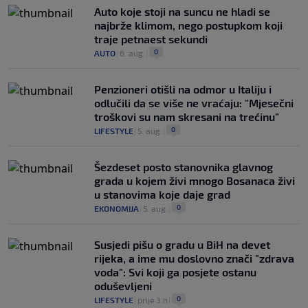
Auto koje stoji na suncu ne hladi se
najbrže klimom, nego postupkom koji
traje petnaest sekundi
0
AUTO
|
6. aug.
|
Penzioneri otišli na odmor u Italiju i
odlučili da se više ne vraćaju: "Mjesečni
troškovi su nam skresani na trećinu"
0
LIFESTYLE
|
5. aug.
|
Šezdeset posto stanovnika glavnog
grada u kojem živi mnogo Bosanaca živi
u stanovima koje daje grad
0
EKONOMIJA
|
5. aug.
|
Susjedi pišu o gradu u BiH na devet
rijeka, a ime mu doslovno znači "zdrava
voda": Svi koji ga posjete ostanu
oduševljeni
0
LIFESTYLE
|
prije 3 h
|