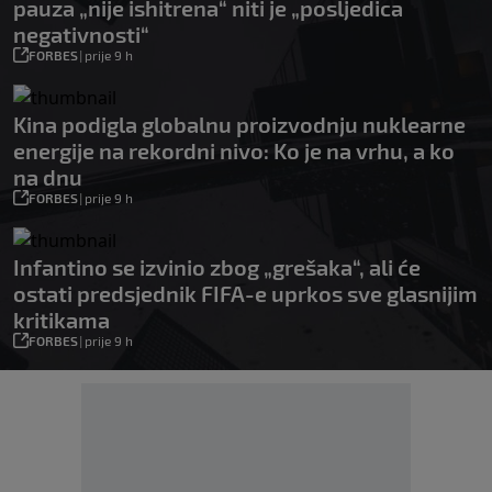
pauza „nije ishitrena“ niti je „posljedica
negativnosti“
FORBES
|
prije 9 h
Kina podigla globalnu proizvodnju nuklearne
energije na rekordni nivo: Ko je na vrhu, a ko
na dnu
FORBES
|
prije 9 h
Infantino se izvinio zbog „grešaka“, ali će
ostati predsjednik FIFA-e uprkos sve glasnijim
kritikama
FORBES
|
prije 9 h