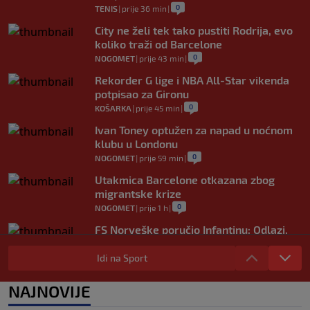
0
TENIS
|
prije 36 min
|
City ne želi tek tako pustiti Rodrija, evo
koliko traži od Barcelone
0
NOGOMET
|
prije 43 min
|
Rekorder G lige i NBA All-Star vikenda
potpisao za Gironu
0
KOŠARKA
|
prije 45 min
|
Ivan Toney optužen za napad u noćnom
klubu u Londonu
0
NOGOMET
|
prije 59 min
|
Utakmica Barcelone otkazana zbog
migrantske krize
0
NOGOMET
|
prije 1 h
|
FS Norveške poručio Infantinu: Odlazi,
odmah!
Idi na Sport
0
NOGOMET
|
prije 1 h
|
Bila je sportska zvijezda, a onda otišla u
NAJNOVIJE
penziju: Sada oduševila akrobacijama u
bikiniju (FOTO+VIDEO)