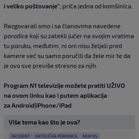
i veliko poštovanje"
, priča jedna od komšinica.
Razgovarali smo i sa članovima navedene
porodice koji su zatekli jučer na svojim vratima
tu poruku, međutim, ni oni nisu željeli pred
kamere već su samo poručili da žele mir te da
je ovo sve previše stresno za njih.
Program N1 televizije možete pratiti UŽIVO
na
ovom linku
kao i putem aplikacija
za
An
droid
|
iPhone/iPad
Više tema kao što je ova?
INCIDENT
KATOLIČKA PORODICA
MUP KS