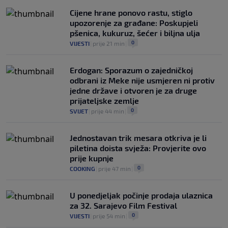
0
OSTALI SPORTOVI
|
prije 2 h
|
Cijene hrane ponovo rastu, stiglo
upozorenje za građane: Poskupjeli
pšenica, kukuruz, šećer i biljna ulja
0
VIJESTI
|
prije 21 min
|
Erdogan: Sporazum o zajedničkoj
odbrani iz Meke nije usmjeren ni protiv
jedne države i otvoren je za druge
prijateljske zemlje
0
SVIJET
|
prije 44 min
|
Jednostavan trik mesara otkriva je li
piletina doista svježa: Provjerite ovo
prije kupnje
0
COOKING
|
prije 47 min
|
U ponedjeljak počinje prodaja ulaznica
za 32. Sarajevo Film Festival
0
VIJESTI
|
prije 54 min
|