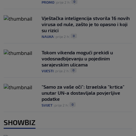
0
PROMO
|
prije 2 h
|
Vještačka inteligencija stvorila 16 novih
virusa od nule, zašto je to opasno i koji
su rizici
0
NAUKA
|
prije 2 h
|
Tokom vikenda mogući prekidi u
vodosnadbijevanju u pojedinim
sarajevskim ulicama
0
VIJESTI
|
prije 2 h
|
"Samo za vaše oči": Izraelska "krtica"
unutar UN-a dostavljala povjerljive
podatke
0
SVIJET
|
prije 2 h
|
SHOWBIZ