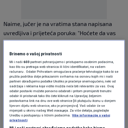
Naime, jučer je na vratima stana napisana
uvredljiva i prijeteća poruka: "Hoćete da vas
kalašnjikovom išaram, imam ga" ispod
božićnog vijenca, a malo dalje u haostoru je
Brinemo o vašoj privatnosti
njen "autor" pozivao da mu se pridruže u tome
Mi i naši
603
partneri pohranjujemo i pristupamo osobnim podacima,
kao što su pretraga web stranica ili lični identifikatori, na vašem
oni koji žele.
računaru . Odabir Prihvatam omogućava praćenje tehnologije kako bi se
pružila podrška dolje prikazanim svrhama na osnovu kojih mi i naši
partneri obrađujemo podatke Ukoliko je praćenje onemogućeno, neki od
sadržaja i reklama koje vidite možda neće biti relevantni za vas. Ovaj
https://twitter.com/N1infoSA/status/1471060
odabir postavki možete ponovno odabrati i pritom promijeniti trenutni
812680814592
odabir ili pristanak tako što ćete kliknuti na Upravljaj željenim
postavkama link na dnu ove web stranice [ili plutajuću ikonu u donjem
lijevom dijelu web stranice, ako je primjenjivo]. Vaš odabir će se
mijenjati u okviru našeg Wеб локација. Za više detalja, pogledajte
Iz MUP-a KS su nam potvrdili da je te poruke
Uredbu o postupanju s ličnim podacima.
Više informacija o vašoj
privatnosti
napisala duševno bolesna osoba koja je