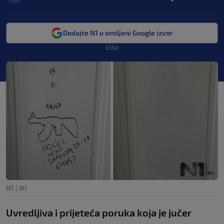
Dodajte N1 u omiljeni Google izvor
Više
N1
|
N1
Uvredljiva i prijeteća poruka koja je jučer