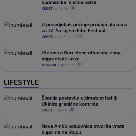
Spomenika 'Vječna vatra'
0
VIJESTI
|
prije 1 h
|
U ponedjeljak počinje prodaja ulaznica
za 32. Sarajevo Film Festival
0
VIJESTI
|
prije 54 min
|
Utakmica Barcelone otkazana zbog
migrantske krize
0
NOGOMET
|
prije 1 h
|
LIFESTYLE
Španija postavila ultimatum Italiji:
Ukinite granične kontrole
0
SVIJET
|
prije 1 h
|
Nova Amko poslovnica otvorila vrata
kupcima na Stupu