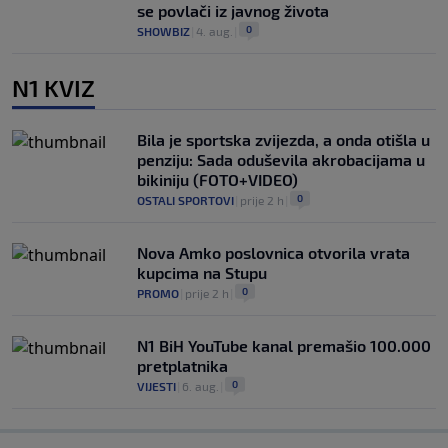
se povlači iz javnog života
0
SHOWBIZ
|
4. aug.
|
N1 KVIZ
Bila je sportska zvijezda, a onda otišla u
penziju: Sada oduševila akrobacijama u
bikiniju (FOTO+VIDEO)
0
OSTALI SPORTOVI
|
prije 2 h
|
Nova Amko poslovnica otvorila vrata
kupcima na Stupu
0
PROMO
|
prije 2 h
|
N1 BiH YouTube kanal premašio 100.000
pretplatnika
0
VIJESTI
|
6. aug.
|