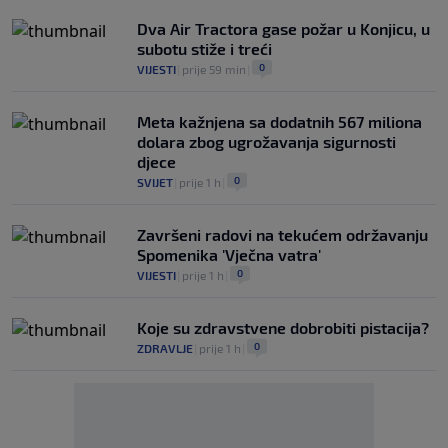
Dva Air Tractora gase požar u Konjicu, u
subotu stiže i treći
0
VIJESTI
|
prije 59 min
|
Meta kažnjena sa dodatnih 567 miliona
dolara zbog ugrožavanja sigurnosti
djece
0
SVIJET
|
prije 1 h
|
Završeni radovi na tekućem održavanju
Spomenika 'Vječna vatra'
0
VIJESTI
|
prije 1 h
|
Koje su zdravstvene dobrobiti pistacija?
0
ZDRAVLJE
|
prije 1 h
|