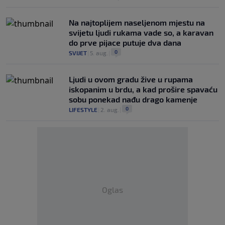
Na najtoplijem naseljenom mjestu na
svijetu ljudi rukama vade so, a karavan
do prve pijace putuje dva dana
0
SVIJET
|
5. aug.
|
Ljudi u ovom gradu žive u rupama
iskopanim u brdu, a kad prošire spavaću
sobu ponekad nađu drago kamenje
0
LIFESTYLE
|
2. aug.
|
Oglas