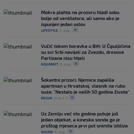
Mokra plahta na prozoru hladi sobu
bolje od ventilatora, ali samo ako je
ispunjen jedan uslov
0
LIFESTYLE
|
5. aug.
|
Vučić tokom boravka u BiH: U Čipuljićima
su svi Srbi navijali za Zvezdu, dresove
Partizana nisu htjeli
0
NOGOMET
|
6. aug.
|
Šokantni prizori: Njemica zapalila
apartman u Hrvatskoj, vlasnik na rubu
suza; "Nestalo je naših 50 godina života"
0
REGIJA
|
prije 9 h
|
Uz Zemlju već sto godina putuje još
jedan objekat, a kineska sonda ga je
prošlog mjeseca prvi put snimila izbliza
0
NAUKA
|
6. aug.
|