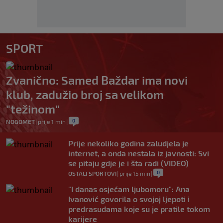
SPORT
Zvanično: Samed Baždar ima novi
klub, zadužio broj sa velikom
"težinom"
0
NOGOMET
|
prije 1 min
|
Prije nekoliko godina zaludjela je
internet, a onda nestala iz javnosti: Svi
se pitaju gdje je i šta radi (VIDEO)
0
OSTALI SPORTOVI
|
prije 15 min
|
"I danas osjećam ljubomoru": Ana
Ivanović govorila o svojoj ljepoti i
predrasudama koje su je pratile tokom
karijere