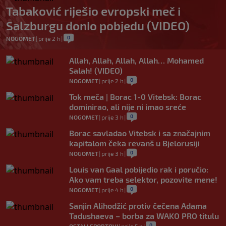
Tabaković riješio evropski meč i
Salzburgu donio pobjedu (VIDEO)
0
NOGOMET
|
prije 2 h
|
Allah, Allah, Allah, Allah… Mohamed
Salah! (VIDEO)
0
NOGOMET
|
prije 2 h
|
Tok meča | Borac 1-0 Vitebsk: Borac
dominirao, ali nije ni imao sreće
0
NOGOMET
|
prije 3 h
|
Borac savladao Vitebsk i sa značajnim
kapitalom čeka revanš u Bjelorusiji
0
NOGOMET
|
prije 3 h
|
Louis van Gaal pobijedio rak i poručio:
Ako vam treba selektor, pozovite mene!
0
NOGOMET
|
prije 4 h
|
Sanjin Alihodžić protiv čečena Adama
Tadushaeva – borba za WAKO PRO titulu
0