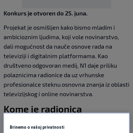
Konkurs je otvoren do 25. juna.
Projekat je osmišljen kako bismo mladim i
ambicioznim ljudima, koji vole novinarstvo,
dali mogućnost da nauče osnove rada na
televiziji i digitalnim platformama. Kao
društveno odgovoran medij, N1 daje priliku
polaznicima radionice da uz vrhunske
profesionalce steknu osnovna znanja iz oblasti
televizijskog i online novinarstva.
Kome je radionica
namijenjena?
Brinemo o vašoj privatnosti