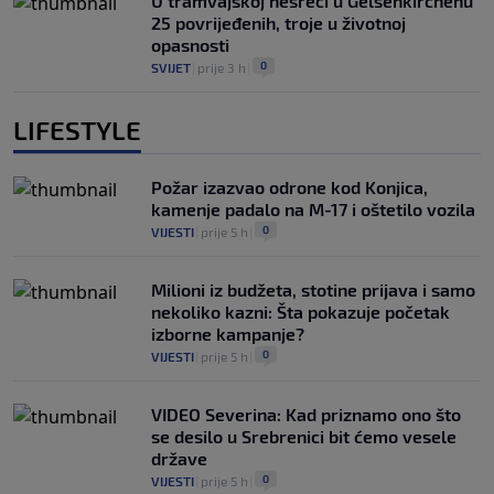
U tramvajskoj nesreći u Gelsenkirchenu
25 povrijeđenih, troje u životnoj
opasnosti
0
SVIJET
|
prije 3 h
|
LIFESTYLE
Požar izazvao odrone kod Konjica,
kamenje padalo na M-17 i oštetilo vozila
0
VIJESTI
|
prije 5 h
|
Milioni iz budžeta, stotine prijava i samo
nekoliko kazni: Šta pokazuje početak
izborne kampanje?
0
VIJESTI
|
prije 5 h
|
VIDEO Severina: Kad priznamo ono što
se desilo u Srebrenici bit ćemo vesele
države
0
VIJESTI
|
prije 5 h
|