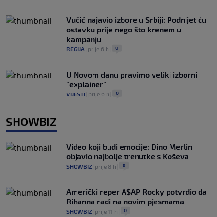
Vučić najavio izbore u Srbiji: Podnijet ću
ostavku prije nego što krenem u
kampanju
0
REGIJA
|
prije 6 h
|
U Novom danu pravimo veliki izborni
"explainer"
0
VIJESTI
|
prije 6 h
|
SHOWBIZ
Video koji budi emocije: Dino Merlin
objavio najbolje trenutke s Koševa
0
SHOWBIZ
|
prije 8 h
|
Američki reper A$AP Rocky potvrdio da
Rihanna radi na novim pjesmama
0
SHOWBIZ
|
prije 11 h
|