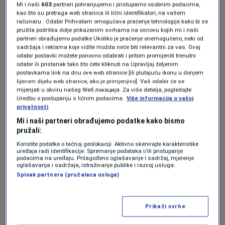
Pozivamo studente novinarstva, ali i drugih
Mi i naši
603
partneri pohranjujemo i pristupamo osobnim podacima,
kao što su pretraga web stranica ili lični identifikatori, na vašem
društvenih fakulteta kao i diplomirane
računaru . Odabir Prihvatam omogućava praćenje tehnologije kako bi se
pružila podrška dolje prikazanim svrhama na osnovu kojih mi i naši
novinare koji nisu imali prilike da se oprobaju u
partneri obrađujemo podatke Ukoliko je praćenje onemogućeno, neki od
sadržaja i reklama koje vidite možda neće biti relevantni za vas. Ovaj
novinarskom poslu, da se prijave za učešće u
odabir postavki možete ponovno odabrati i pritom promijeniti trenutni
odabir ili pristanak tako što ćete kliknuti na Upravljaj željenim
Ljetnoj novinarskoj radionici N1.
postavkama link na dnu ove web stranice [ili plutajuću ikonu u donjem
lijevom dijelu web stranice, ako je primjenjivo]. Vaš odabir će se
Cilj radionice
mijenjati u okviru našeg Wеб локација. Za više detalja, pogledajte
Uredbu o postupanju s ličnim podacima.
Više informacija o vašoj
privatnosti
Cilj je da naši iskusni novinari pripreme
Mi i naši partneri obrađujemo podatke kako bismo
pružali:
studente i novinare za rad na televiziji i
Koristite podatke o tačnoj geolokaciji. Aktivno skenirajte karakteristike
digitalnim platformama, da im putem
uređaja radi identifikacije. Spremanje podataka i/ili pristupanje
podacima na uređaju. Prilagođeno oglašavanje i sadržaj, mjerenje
predavanja i praktičnog rada u newsroomu,
oglašavanja i sadržaja, istraživanje publike i razvoj usluga.
Spisak partnera (pružalaca usluga)
kao i angažmanom na terenu, približe
novinarski i redakcijski posao, upoznaju ih sa
Prikaži svrhe
najnovijim trendovima u medijima, tehnikom i