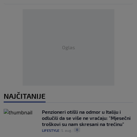
Oglas
NAJČITANIJE
Penzioneri otišli na odmor u Italiju i
odlučili da se više ne vraćaju: "Mjesečni
troškovi su nam skresani na trećinu"
0
LIFESTYLE
|
5. aug.
|