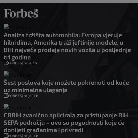
Analiza tržišta automobila: Evropa vjeruje
hibridima, Amerika traži jeftinije modele, u
BiH najveća prodaja novih vozila u posljednje
tri godine
FORBES
|
prije 7 h
Šest poslova koje možete pokrenuti od kuće
uz minimalna ulaganja
FORBES
|
prije 11 h
CBBiH zvanično aplicirala za pristupanje BiH
SEPA području – ovo su pogodnosti koje će
donijeti građanima i privredi
FORBES
|
prije 11 h