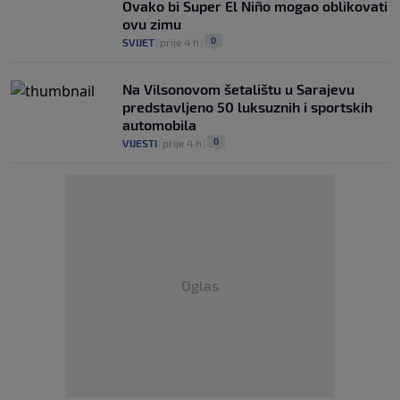
Ovako bi Super El Niño mogao oblikovati
ovu zimu
0
SVIJET
|
prije 4 h
|
Na Vilsonovom šetalištu u Sarajevu
predstavljeno 50 luksuznih i sportskih
automobila
0
VIJESTI
|
prije 4 h
|
Oglas