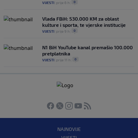
0
VIJESTI
|
prije 6 h
|
Vlada FBiH: 530.000 KM za oblast
kulture i sporta, te vjerske institucije
0
VIJESTI
|
prije 9 h
|
N1 BiH YouTube kanal premašio 100.000
pretplatnika
0
VIJESTI
|
prije 11 h
|
NAJNOVIJE
VIJESTI