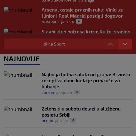
OSTALI SPORTOVI
|
prije 5 h
|
Arsenal ostaje praznih ruku: Vinícius
Júnior i Real Madrid postigli dogovor
0
NOGOMET
|
prije 5 h
|
Slavni klub potresa kriza: Kultni stadion
u Italiji bit će prazan na početku sezone,
navijači objavili rat upravi
Idi na Sport
0
NOGOMET
|
prije 5 h
|
NAJNOVIJE
Izvinjenje s elementima prijetnje i
„gomila slabića“ u UEFA-i
0
NOGOMET
|
prije 6 h
|
Najbolja ljetna salata od graha: Brzinski
recept za dane kada je prevruće za
kuhanje
0
COOKING
|
prije 2 h
|
Zelenski u subotu dolazi u službenu
posjetu Srbiji
0
REGIJA
|
prije 2 h
|