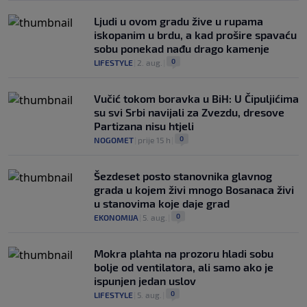
Ljudi u ovom gradu žive u rupama
iskopanim u brdu, a kad prošire spavaću
sobu ponekad nađu drago kamenje
0
LIFESTYLE
|
2. aug.
|
Vučić tokom boravka u BiH: U Čipuljićima
su svi Srbi navijali za Zvezdu, dresove
Partizana nisu htjeli
0
NOGOMET
|
prije 15 h
|
Šezdeset posto stanovnika glavnog
grada u kojem živi mnogo Bosanaca živi
u stanovima koje daje grad
0
EKONOMIJA
|
5. aug.
|
Mokra plahta na prozoru hladi sobu
bolje od ventilatora, ali samo ako je
ispunjen jedan uslov
0
LIFESTYLE
|
5. aug.
|