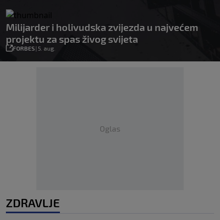
Milijarder i holivudska zvijezda u najvećem
projektu za spas živog svijeta
FORBES
|
5. aug.
Oglas
ZDRAVLJE