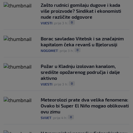
Zašto rudnici gomilaju dugove i kada
više proizvode? Sindikat i ekonomisti
nude različite odgovore
0
VIJESTI
|
prije 3 h
|
Borac savladao Vitebsk i sa značajnim
kapitalom čeka revanš u Bjelorusiji
0
NOGOMET
|
prije 3 h
|
Požar u Kladnju izolovan kanalom,
središte opožarenog područja i dalje
aktivno
0
VIJESTI
|
prije 3 h
|
Meteorolozi prate dva velika fenomena:
Ovako bi Super El Niño mogao oblikovati
ovu zimu
0
SVIJET
|
prije 4 h
|