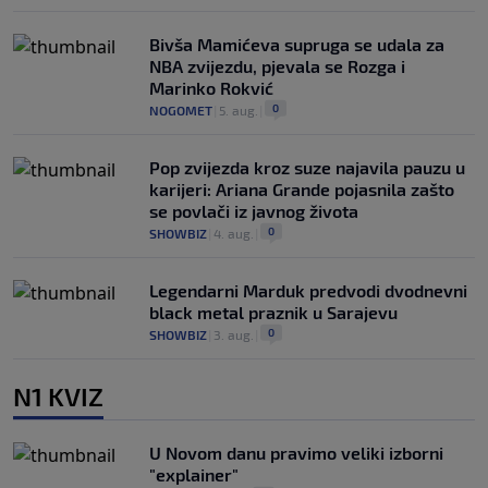
Bivša Mamićeva supruga se udala za
NBA zvijezdu, pjevala se Rozga i
Marinko Rokvić
0
NOGOMET
|
5. aug.
|
Pop zvijezda kroz suze najavila pauzu u
karijeri: Ariana Grande pojasnila zašto
se povlači iz javnog života
0
SHOWBIZ
|
4. aug.
|
Legendarni Marduk predvodi dvodnevni
black metal praznik u Sarajevu
0
SHOWBIZ
|
3. aug.
|
N1 KVIZ
U Novom danu pravimo veliki izborni
"explainer"