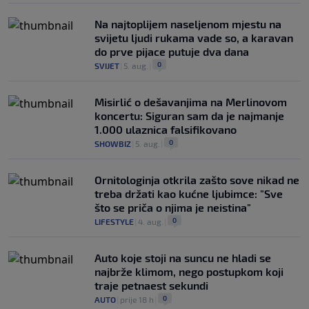
Na najtoplijem naseljenom mjestu na
svijetu ljudi rukama vade so, a karavan
do prve pijace putuje dva dana
0
SVIJET
|
5. aug.
|
Misirlić o dešavanjima na Merlinovom
koncertu: Siguran sam da je najmanje
1.000 ulaznica falsifikovano
0
SHOWBIZ
|
5. aug.
|
Ornitologinja otkrila zašto sove nikad ne
treba držati kao kućne ljubimce: "Sve
što se priča o njima je neistina"
0
LIFESTYLE
|
4. aug.
|
Auto koje stoji na suncu ne hladi se
najbrže klimom, nego postupkom koji
traje petnaest sekundi
0
AUTO
|
prije 18 h
|