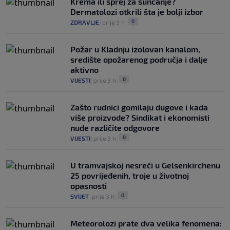
Krema ili sprej za sunčanje?
Dermatolozi otkrili šta je bolji izbor
0
ZDRAVLJE
|
prije 3 h
|
Požar u Kladnju izolovan kanalom,
središte opožarenog područja i dalje
aktivno
0
VIJESTI
|
prije 3 h
|
Zašto rudnici gomilaju dugove i kada
više proizvode? Sindikat i ekonomisti
nude različite odgovore
0
VIJESTI
|
prije 3 h
|
U tramvajskoj nesreći u Gelsenkirchenu
25 povrijeđenih, troje u životnoj
opasnosti
0
SVIJET
|
prije 3 h
|
Meteorolozi prate dva velika fenomena: