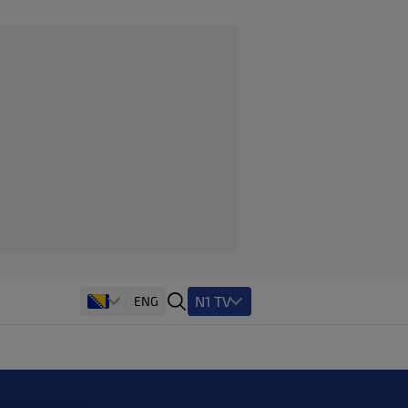
N1 TV
ENG