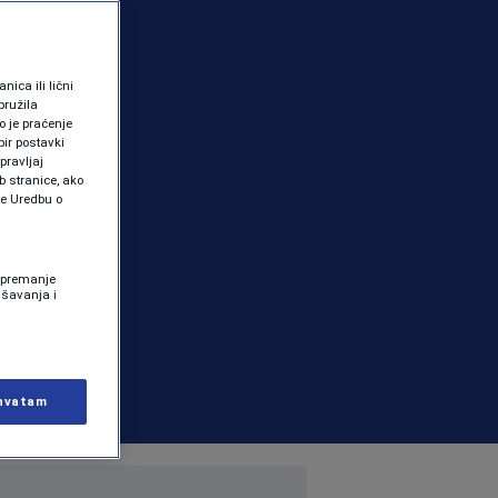
ica ili lični
pružila
 je praćenje
ir postavki
pravljaj
b stranice, ako
te Uredbu o
 Spremanje
ašavanja i
hvatam