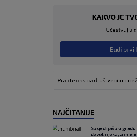
KAKVO JE TV
Učestvuj u di
Budi prvi 
Pratite nas na društvenim mr
NAJČITANIJE
Susjedi pišu o gradu
devet rijeka, a ime 