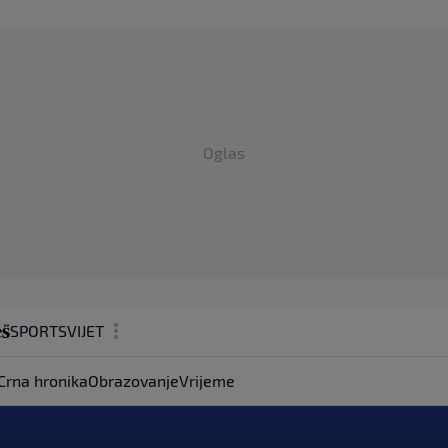
Oglas
SPORT
SVIJET
MAGAZIN
Crna hronika
Obrazovanje
Vrijeme
ZDRAVLJE