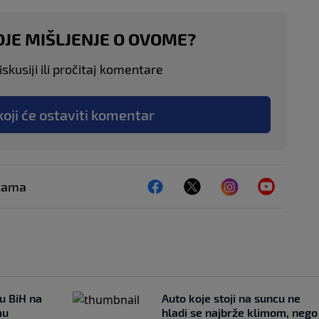
OJE MIŠLJENJE O OVOME?
skusiji ili pročitaj komentare
koji će ostaviti komentar
ežama
 u BiH na
Auto koje stoji na suncu ne
mu
hladi se najbrže klimom, nego