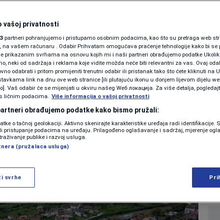
SHOWBIZ
eseci od tragedije:
KOLUMNE
 vašoj privatnosti
3
partneri pohranjujemo i pristupamo osobnim podacima, kao što su pretraga web stran
nici i dalje žive u
ori, na vašem računaru . Odabir Prihvatam omogućava praćenje tehnologije kako bi se 
je prikazanim svrhama na osnovu kojih mi i naši partneri obrađujemo podatke Ukoliko
 neki od sadržaja i reklama koje vidite možda neće biti relevantni za vas. Ovaj odab
 naselju
PODCAST
no odabrati i pritom promijeniti trenutni odabir ili pristanak tako što ćete kliknuti na U
tavkama link na dnu ove web stranice [ili plutajuću ikonu u donjem lijevom dijelu we
N1 SPECIJAL
vo]. Vaš odabir će se mijenjati u okviru našeg Wеб локација. Za više detalja, pogledaj
s ličnim podacima.
Više informacija o vašoj privatnosti
0
VIJESTI
komentara
|
FENOMENI
 partneri obrađujemo podatke kako bismo pružali:
datke o tačnoj geolokaciji. Aktivno skenirajte karakteristike uređaja radi identifikacije.
NEISTRAŽENO
ili pristupanje podacima na uređaju. Prilagođeno oglašavanje i sadržaj, mjerenje ogl
Više
traživanje publike i razvoj usluga.
tnera (pružalaca usluga)
VIRALNO
FOTO
ži svrhe
Pri
PROMO
VIDEO