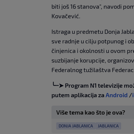
biti još 16 stanova", navodi p
Kovačević.
Istraga u predmetu Donja Jabla
sve radnje u cilju potpunog i o
činjenica i okolnosti u ovom p
suzbijanje korupcije, organiz
Federalnog tužilaštva Federac
╰┈➤ Program N1 televizije mo
putem aplikacija za
Android
/
Više tema kao što je ova?
DONJA JABLANICA
JABLANICA