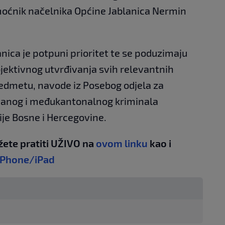
omoćnik načelnika Općine Jablanica Nermin
nica je potpuni prioritet te se poduzimaju
bjektivnog utvrđivanja svih relevantnih
redmetu, navode iz Posebog odjela za
ovanog i međukantonalnog kriminala
ije Bosne i Hercegovine.
žete pratiti UŽIVO na
ovom linku
kao i
iPhone/iPad