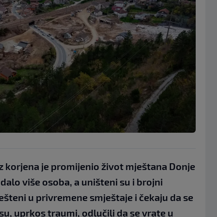
z korjena je promijenio život mještana Donje
alo više osoba, a uništeni su i brojni
ešteni u privremene smještaje i čekaju da se
su, uprkos traumi, odlučili da se vrate u