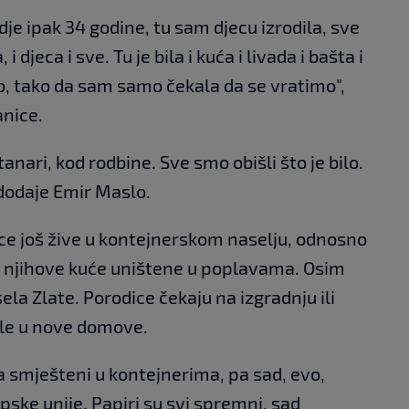
dje ipak 34 godine, tu sam djecu izrodila, sve
 djeca i sve. Tu je bila i kuća i livada i bašta i
lo, tako da sam samo čekala da se vratimo",
anice.
anari, kod rodbine. Sve smo obišli što je bilo.
, dodaje Emir Maslo.
nice još žive u kontejnerskom naselju, odnosno
 njihove kuće uništene u poplavama. Osim
z sela Zlate. Porodice čekaju na izgradnju ili
ile u nove domove.
 smješteni u kontejnerima, pa sad, evo,
ske unije. Papiri su svi spremni, sad