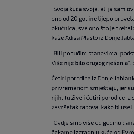
"Svoja kuća svoja, ali ja sam ov
ono od 20 godine lijepo provela, i
okućnica, sve ono što je treba
kaže Adisa Maslo iz Donje Jabl
"Bili po tuđim stanovima, podst
Više nije bilo drugog rješenja"
Četiri porodice iz Donje Jabla
privremenom smještaju, jer su
njih, tu žive i četiri porodice i
završetak radova, kako bi usel
"Ovdje smo više od godinu dana
čekamo izgradnju kuće od Evrop