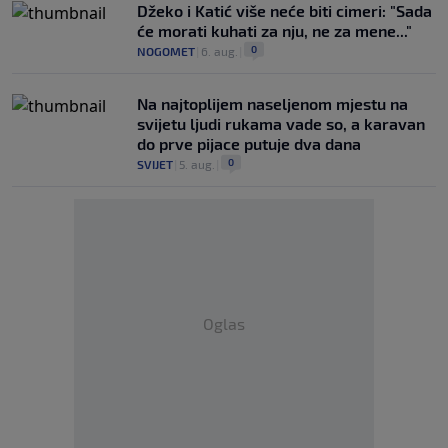
Džeko i Katić više neće biti cimeri: "Sada
će morati kuhati za nju, ne za mene..."
0
NOGOMET
|
6. aug.
|
Na najtoplijem naseljenom mjestu na
svijetu ljudi rukama vade so, a karavan
do prve pijace putuje dva dana
0
SVIJET
|
5. aug.
|
Oglas