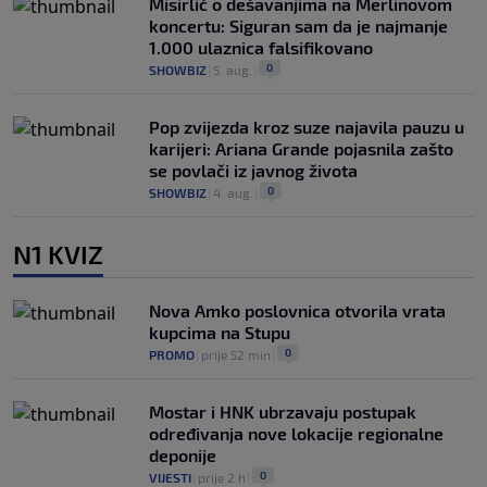
Misirlić o dešavanjima na Merlinovom
koncertu: Siguran sam da je najmanje
1.000 ulaznica falsifikovano
0
SHOWBIZ
|
5. aug.
|
Pop zvijezda kroz suze najavila pauzu u
karijeri: Ariana Grande pojasnila zašto
se povlači iz javnog života
0
SHOWBIZ
|
4. aug.
|
N1 KVIZ
Nova Amko poslovnica otvorila vrata
kupcima na Stupu
0
PROMO
|
prije 52 min
|
Mostar i HNK ubrzavaju postupak
određivanja nove lokacije regionalne
deponije
0
VIJESTI
|
prije 2 h
|