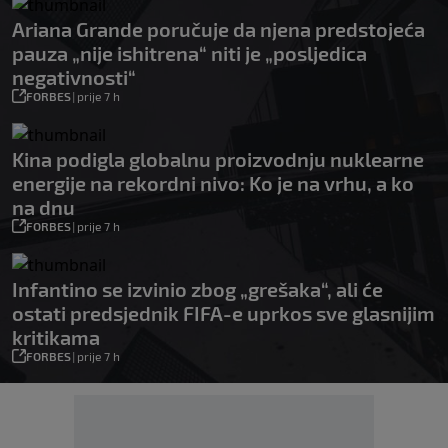
Ariana Grande poručuje da njena predstojeća
pauza „nije ishitrena“ niti je „posljedica
negativnosti“
FORBES
|
prije 7 h
Kina podigla globalnu proizvodnju nuklearne
energije na rekordni nivo: Ko je na vrhu, a ko
na dnu
FORBES
|
prije 7 h
Infantino se izvinio zbog „grešaka“, ali će
ostati predsjednik FIFA-e uprkos sve glasnijim
kritikama
FORBES
|
prije 7 h