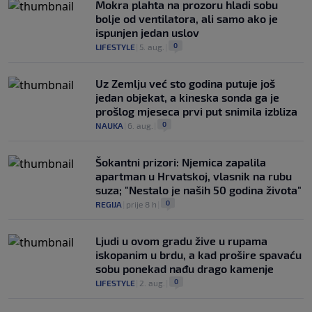
Mokra plahta na prozoru hladi sobu
bolje od ventilatora, ali samo ako je
ispunjen jedan uslov
0
LIFESTYLE
|
5. aug.
|
Uz Zemlju već sto godina putuje još
jedan objekat, a kineska sonda ga je
prošlog mjeseca prvi put snimila izbliza
0
NAUKA
|
6. aug.
|
Šokantni prizori: Njemica zapalila
apartman u Hrvatskoj, vlasnik na rubu
suza; "Nestalo je naših 50 godina života"
0
REGIJA
|
prije 8 h
|
Ljudi u ovom gradu žive u rupama
iskopanim u brdu, a kad prošire spavaću
sobu ponekad nađu drago kamenje
0
LIFESTYLE
|
2. aug.
|