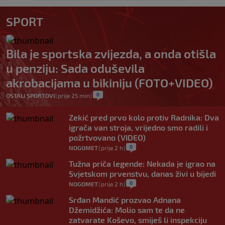
SPORT
Bila je sportska zvijezda, a onda otišla
u penziju: Sada oduševila
akrobacijama u bikiniju (FOTO+VIDEO)
0
OSTALI SPORTOVI
|
prije 25 min
|
Zekić pred prvo kolo protiv Radnika: Dva
igrača van stroja, vrijedno smo radili i
požrtvovano (VIDEO)
0
NOGOMET
|
prije 2 h
|
Tužna priča legende: Nekada je igrao na
Svjetskom prvenstvu, danas živi u bijedi
0
NOGOMET
|
prije 2 h
|
Srđan Mandić prozvao Adnana
Džemidžića: Molio sam te da ne
zatvarate Koševo, smiješ li inspekciju