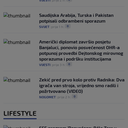
Saudijska Arabija, Turska i Pakistan
potpisali odbrambeni sporazum
0
SVIJET
|
prije 1 h
|
Američki diplomat završio posjetu
Banjaluci, ponovio posvećenost OHR-a
potpunoj provedbi Dejtonskog mirovnog
sporazuma i podršku institucijama
0
VIJESTI
|
prije 3 h
|
Zekić pred prvo kolo protiv Radnika: Dva
igrača van stroja, vrijedno smo radili i
požrtvovano (VIDEO)
0
NOGOMET
|
prije 2 h
|
LIFESTYLE
SFF program 'Posvećeno: Béla Tarr u