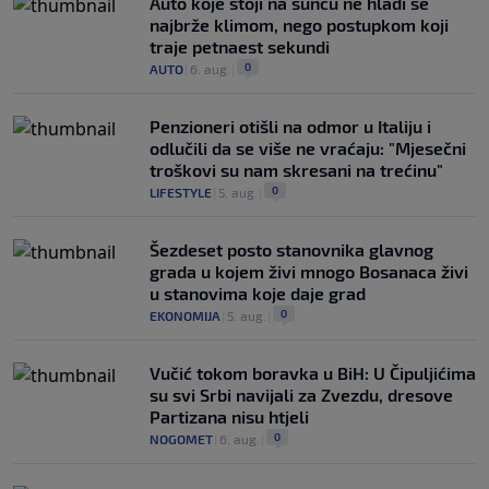
Auto koje stoji na suncu ne hladi se
najbrže klimom, nego postupkom koji
traje petnaest sekundi
0
AUTO
|
6. aug.
|
Penzioneri otišli na odmor u Italiju i
odlučili da se više ne vraćaju: "Mjesečni
troškovi su nam skresani na trećinu"
0
LIFESTYLE
|
5. aug.
|
Šezdeset posto stanovnika glavnog
grada u kojem živi mnogo Bosanaca živi
u stanovima koje daje grad
0
EKONOMIJA
|
5. aug.
|
Vučić tokom boravka u BiH: U Čipuljićima
su svi Srbi navijali za Zvezdu, dresove
Partizana nisu htjeli
0
NOGOMET
|
6. aug.
|