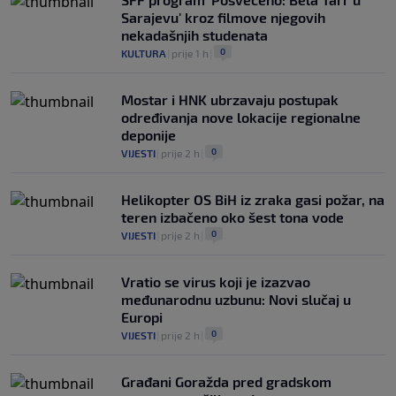
Sarajevu' kroz filmove njegovih
nekadašnjih studenata
0
KULTURA
|
prije 1 h
|
Mostar i HNK ubrzavaju postupak
određivanja nove lokacije regionalne
deponije
0
VIJESTI
|
prije 2 h
|
Helikopter OS BiH iz zraka gasi požar, na
teren izbačeno oko šest tona vode
0
VIJESTI
|
prije 2 h
|
Vratio se virus koji je izazvao
međunarodnu uzbunu: Novi slučaj u
Europi
0
VIJESTI
|
prije 2 h
|
Građani Goražda pred gradskom