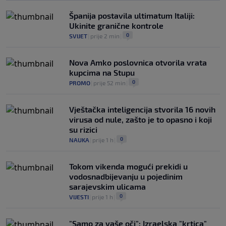
Tužne vijesti: Preminuo nekadašnji
prvak Jugoslavije
Španija postavila ultimatum Italiji:
0
OSTALI SPORTOVI
|
prije 6 h
|
Ukinite granične kontrole
0
SVIJET
|
prije 2 min
|
Nova Amko poslovnica otvorila vrata
kupcima na Stupu
0
PROMO
|
prije 52 min
|
Vještačka inteligencija stvorila 16 novih
virusa od nule, zašto je to opasno i koji
su rizici
0
NAUKA
|
prije 1 h
|
Tokom vikenda mogući prekidi u
vodosnadbijevanju u pojedinim
sarajevskim ulicama
0
VIJESTI
|
prije 1 h
|
"Samo za vaše oči": Izraelska "krtica"