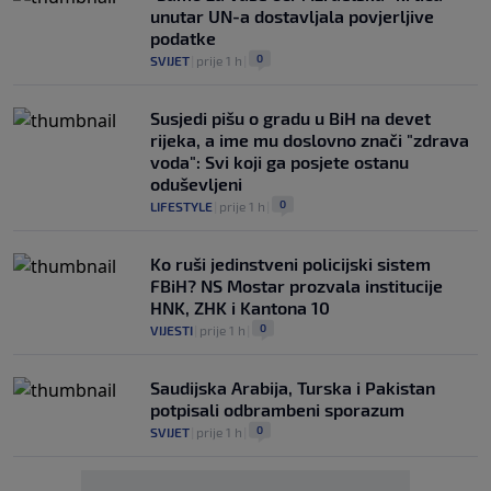
unutar UN-a dostavljala povjerljive
podatke
0
SVIJET
|
prije 1 h
|
Susjedi pišu o gradu u BiH na devet
rijeka, a ime mu doslovno znači "zdrava
voda": Svi koji ga posjete ostanu
oduševljeni
0
LIFESTYLE
|
prije 1 h
|
Ko ruši jedinstveni policijski sistem
FBiH? NS Mostar prozvala institucije
HNK, ZHK i Kantona 10
0
VIJESTI
|
prije 1 h
|
Saudijska Arabija, Turska i Pakistan
potpisali odbrambeni sporazum
0
SVIJET
|
prije 1 h
|