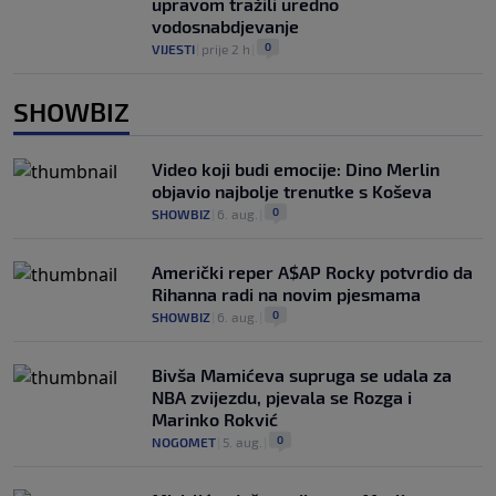
upravom tražili uredno
vodosnabdjevanje
0
VIJESTI
|
prije 2 h
|
SHOWBIZ
Video koji budi emocije: Dino Merlin
objavio najbolje trenutke s Koševa
0
SHOWBIZ
|
6. aug.
|
Američki reper A$AP Rocky potvrdio da
Rihanna radi na novim pjesmama
0
SHOWBIZ
|
6. aug.
|
Bivša Mamićeva supruga se udala za
NBA zvijezdu, pjevala se Rozga i
Marinko Rokvić
0
NOGOMET
|
5. aug.
|