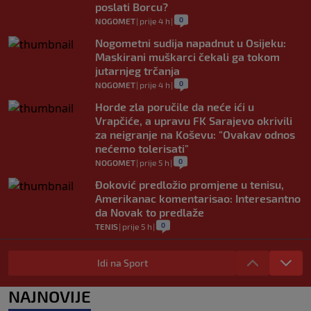
poslati Borcu?
0
NOGOMET
|
prije 4 h
|
Nogometni sudija napadnut u Osijeku:
Maskirani muškarci čekali ga tokom
jutarnjeg trčanja
0
NOGOMET
|
prije 4 h
|
Horde zla poručile da neće ići u
Vrapčiće, a upravu FK Sarajevo okrivili
za neigranje na Koševu: "Ovakav odnos
nećemo tolerisati"
0
NOGOMET
|
prije 5 h
|
Đoković predložio promjene u tenisu,
Amerikanac komentarisao: Interesantno
da Novak to predlaže
0
TENIS
|
prije 5 h
|
Nakon Argentine, Infantino dobio
podršku i konfederacije: Jednoglasno
Idi na Sport
ponavljamo podršku predsjedniku
0
NOGOMET
|
prije 6 h
|
NAJNOVIJE