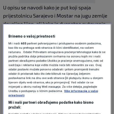
U opisu se navodi kako je put koji spaja
prijestolnicu Sarajevo i Mostar na jugu zemlje
dovoljno lijep, ali kako je dvosatno putovanje
vozom između dva grada “na drugom nivou”.
Brinemo o vašoj privatnosti
Mi i naši
603
partneri pohranjujemo i pristupamo osobnim podacima,
Pruga se proteže “ispod zelenih planina i
kao što su pretraga web stranica ili lični identifikatori, na vašem
računaru . Odabir Prihvatam omogućava praćenje tehnologije kako bi se
razbijenih litica dok prati smaragdnu rijeku
pružila podrška dolje prikazanim svrhama na osnovu kojih mi i naši
partneri obrađujemo podatke Ukoliko je praćenje onemogućeno, neki od
Neretvu", navodi se u tekstu.
sadržaja i reklama koje vidite možda neće biti relevantni za vas. Ovaj
odabir postavki možete ponovno odabrati i pritom promijeniti trenutni
odabir ili pristanak tako što ćete kliknuti na Upravljaj željenim
postavkama link na dnu ove web stranice [ili plutajuću ikonu u donjem
“Stići ćete u Mostar, jedan od omiljenih malih
lijevom dijelu web stranice, ako je primjenjivo]. Vaš odabir će se
mijenjati u okviru našeg Wеб локација. Za više detalja, pogledajte
gradova u Europi koje je odabrao CNN Travel”,
Uredbu o postupanju s ličnim podacima.
Više informacija o vašoj
privatnosti
piše CNN.
Mi i naši partneri obrađujemo podatke kako bismo
pružali:
Osim pruge Sarajevo-Mostar, na listi su se još