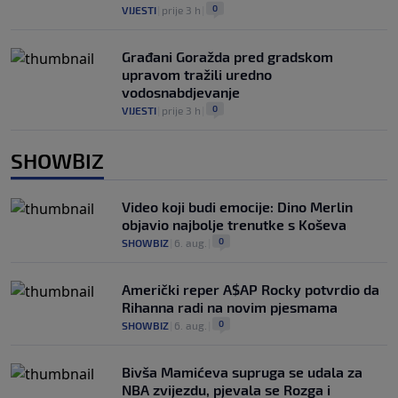
0
VIJESTI
|
prije 3 h
|
Građani Goražda pred gradskom
upravom tražili uredno
vodosnabdjevanje
0
VIJESTI
|
prije 3 h
|
SHOWBIZ
Video koji budi emocije: Dino Merlin
objavio najbolje trenutke s Koševa
0
SHOWBIZ
|
6. aug.
|
Američki reper A$AP Rocky potvrdio da
Rihanna radi na novim pjesmama
0
SHOWBIZ
|
6. aug.
|
Bivša Mamićeva supruga se udala za
NBA zvijezdu, pjevala se Rozga i