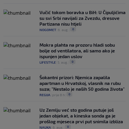
Vučić tokom boravka u BiH: U Čipuljićima
su svi Srbi navijali za Zvezdu, dresove
Partizana nisu htjeli
0
NOGOMET
|
6. aug.
|
Mokra plahta na prozoru hladi sobu
bolje od ventilatora, ali samo ako je
ispunjen jedan uslov
0
LIFESTYLE
|
5. aug.
|
Šokantni prizori: Njemica zapalila
apartman u Hrvatskoj, vlasnik na rubu
suza; "Nestalo je naših 50 godina života"
0
REGIJA
|
prije 8 h
|
Uz Zemlju već sto godina putuje još
jedan objekat, a kineska sonda ga je
prošlog mjeseca prvi put snimila izbliza
0
NAUKA
|
6. aug.
|