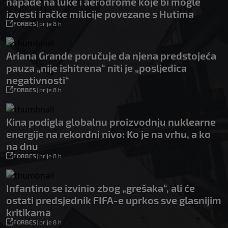
napade na luke i aerodrome koje bi mogle
izvesti iračke milicije povezane s Hutima
FORBES
|
prije 8 h
Ariana Grande poručuje da njena predstojeća
pauza „nije ishitrena“ niti je „posljedica
negativnosti“
FORBES
|
prije 8 h
Kina podigla globalnu proizvodnju nuklearne
energije na rekordni nivo: Ko je na vrhu, a ko
na dnu
FORBES
|
prije 8 h
Infantino se izvinio zbog „grešaka“, ali će
ostati predsjednik FIFA-e uprkos sve glasnijim
kritikama
FORBES
|
prije 8 h