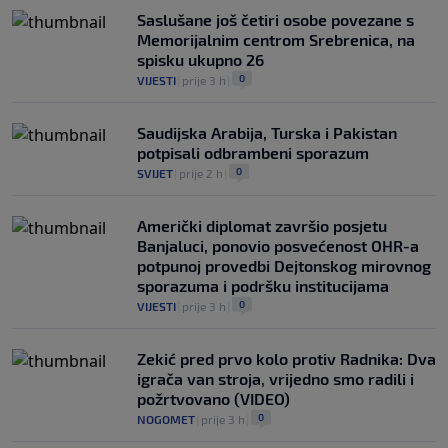
Saslušane još četiri osobe povezane s
Memorijalnim centrom Srebrenica, na
spisku ukupno 26
0
VIJESTI
|
prije 3 h
|
Saudijska Arabija, Turska i Pakistan
potpisali odbrambeni sporazum
0
SVIJET
|
prije 2 h
|
Američki diplomat završio posjetu
Banjaluci, ponovio posvećenost OHR-a
potpunoj provedbi Dejtonskog mirovnog
sporazuma i podršku institucijama
0
VIJESTI
|
prije 3 h
|
Zekić pred prvo kolo protiv Radnika: Dva
igrača van stroja, vrijedno smo radili i
požrtvovano (VIDEO)
0
NOGOMET
|
prije 3 h
|