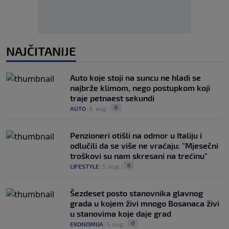
NAJČITANIJE
Auto koje stoji na suncu ne hladi se
najbrže klimom, nego postupkom koji
traje petnaest sekundi
0
AUTO
|
6. aug.
|
Penzioneri otišli na odmor u Italiju i
odlučili da se više ne vraćaju: "Mjesečni
troškovi su nam skresani na trećinu"
0
LIFESTYLE
|
5. aug.
|
Šezdeset posto stanovnika glavnog
grada u kojem živi mnogo Bosanaca živi
u stanovima koje daje grad
0
EKONOMIJA
|
5. aug.
|