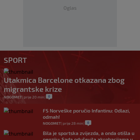
Oglas
SPORT
Utakmica Barcelone otkazana zbog
migrantske krize
0
NOGOMET
|
prije 20 min
|
FS Norveške poručio Infantinu: Odlazi,
odmah!
0
NOGOMET
|
prije 28 min
|
Bila je sportska zvijezda, a onda otišla u
penziju: Sada oduševila akrobacijama u