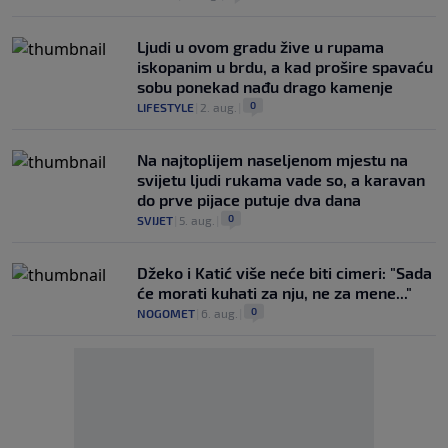
Ljudi u ovom gradu žive u rupama
iskopanim u brdu, a kad prošire spavaću
sobu ponekad nađu drago kamenje
0
LIFESTYLE
|
2. aug.
|
Na najtoplijem naseljenom mjestu na
svijetu ljudi rukama vade so, a karavan
do prve pijace putuje dva dana
0
SVIJET
|
5. aug.
|
Džeko i Katić više neće biti cimeri: "Sada
će morati kuhati za nju, ne za mene..."
0
NOGOMET
|
6. aug.
|