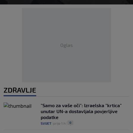
Oglas
ZDRAVLJE
"Samo za vaše oči": Izraelska "krtica"
unutar UN-a dostavljala povjerljive
podatke
0
SVIJET
|
prije 1 h
|