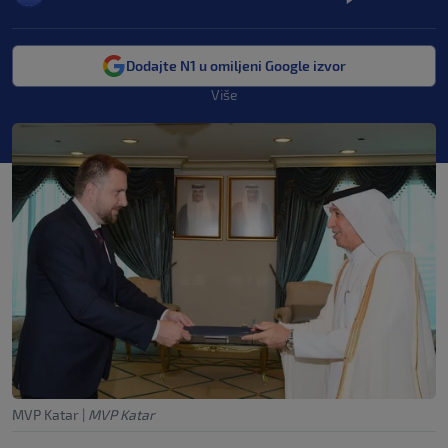
Dodajte N1 u omiljeni Google izvor
Više
MVP Katar
|
MVP Katar