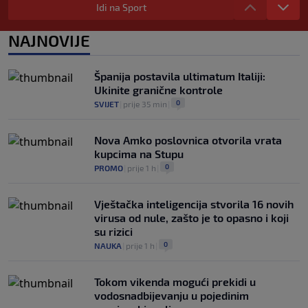
Vrapčiće, a upravu FK Sarajevo okrivili
Idi na Sport
za neigranje na Koševu: "Ovakav odnos
nećemo tolerisati"
NAJNOVIJE
0
NOGOMET
|
prije 5 h
|
Đoković predložio promjene u tenisu,
Španija postavila ultimatum Italiji:
Amerikanac komentarisao: Interesantno
Ukinite granične kontrole
da Novak to predlaže
0
SVIJET
|
prije 35 min
|
0
TENIS
|
prije 5 h
|
Nova Amko poslovnica otvorila vrata
kupcima na Stupu
0
PROMO
|
prije 1 h
|
Vještačka inteligencija stvorila 16 novih
virusa od nule, zašto je to opasno i koji
su rizici
0
NAUKA
|
prije 1 h
|
Tokom vikenda mogući prekidi u
vodosnadbijevanju u pojedinim