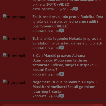
bikiniju (FOTO+VIDEO)
0
OSTALI SPORTOVI
|
prije 58 min
|
Zekić pred prvo kolo protiv Radnika: Dva
igrača van stroja, vrijedno smo radili i
požrtvovano (VIDEO)
0
NOGOMET
|
prije 3 h
|
Tužna priča legende: Nekada je igrao na
Svjetskom prvenstvu, danas živi u bijedi
0
NOGOMET
|
prije 3 h
|
Srđan Mandić prozvao Adnana
Džemidžića: Molio sam te da ne
zatvarate Koševo, smiješ li inspekciju
poslati Borcu?
0
NOGOMET
|
prije 4 h
|
Nogometni sudija napadnut u Osijeku:
Maskirani muškarci čekali ga tokom
jutarnjeg trčanja
0
NOGOMET
|
prije 4 h
|
Horde zla poručile da neće ići u