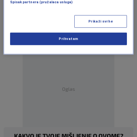
Spisak partnera (pružalaca usluga)
za
An
droid
|
iPhone/iPad
Prikaži svrhe
Više tema kao što je ova?
ABDULAH SKAKA
KATAR
Prihvatam
Oglas
KAKVO JE TVOJE MIŠLJENJE O OVOME?