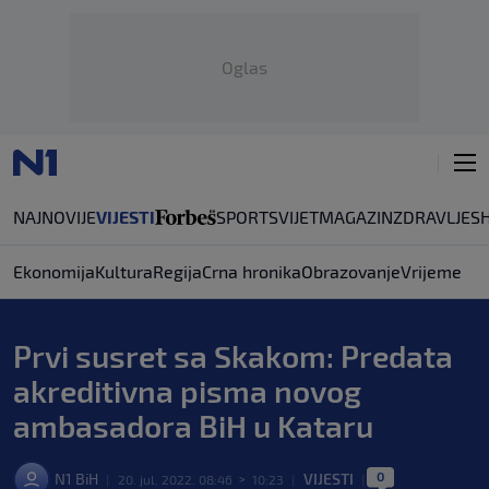
Oglas
NAJNOVIJE
VIJESTI
SPORT
SVIJET
MAGAZIN
ZDRAVLJE
S
Ekonomija
Kultura
Regija
Crna hronika
Obrazovanje
Vrijeme
Prvi susret sa Skakom: Predata
akreditivna pisma novog
ambasadora BiH u Kataru
0
N1 BiH
VIJESTI
|
20. jul. 2022. 08:46
>
10:23
|
|