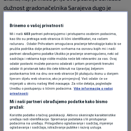
dužnost gradonačelnika Sarajeva dugo je
čekao dok su završene sve procedure kako bi
naslijedio prethodnika na ovoj poziciji Harisa
Brinemo o vašoj privatnosti
Mi i naši
603
partneri pohranjujemo i pristupamo osobnim podacima,
Lukovca. Skaka je predložen na ovu poziciju na
kao što su pretraga web stranica ili lični identifikatori, na vašem
zahtjev Šefika Džaferovića, člana
računaru . Odabir Prihvatam omogućava praćenje tehnologije kako bi se
pružila podrška dolje prikazanim svrhama na osnovu kojih mi i naši
Predsjedništva BiH.
partneri obrađujemo podatke Ukoliko je praćenje onemogućeno, neki od
sadržaja i reklama koje vidite možda neće biti relevantni za vas. Ovaj
odabir postavki možete ponovno odabrati i pritom promijeniti trenutni
odabir ili pristanak tako što ćete kliknuti na Upravljaj željenim
Sultan bin Saad Al Muraikhi, ministar vanjskih
postavkama link na dnu ove web stranice [ili plutajuću ikonu u donjem
lijevom dijelu web stranice, ako je primjenjivo]. Vaš odabir će se
poslova Katara poželio je Skaki dobrodošlicu i
mijenjati u okviru našeg Wеб локација. Za više detalja, pogledajte
Uredbu o postupanju s ličnim podacima.
Više informacija o vašoj
istakao da će biti pružena podrška s cijem još
privatnosti
jače i uspješnije saradnje između dvije zemlje.
Mi i naši partneri obrađujemo podatke kako bismo
pružali:
Koristite podatke o tačnoj geolokaciji. Aktivno skenirajte karakteristike
Program N1 televizije možete pratiti UŽIVO
uređaja radi identifikacije. Spremanje podataka i/ili pristupanje
podacima na uređaju. Prilagođeno oglašavanje i sadržaj, mjerenje
oglašavanja i sadržaja, istraživanje publike i razvoj usluga.
na
ovom linku
kao i putem aplikacija