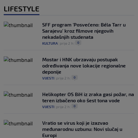
LIFESTYLE
SFF program 'Posvećeno: Béla Tarr u
Sarajevu' kroz filmove njegovih
nekadašnjih studenata
0
KULTURA
|
prije 2 h
|
Mostar i HNK ubrzavaju postupak
određivanja nove lokacije regionalne
deponije
0
VIJESTI
|
prije 2 h
|
Helikopter OS BiH iz zraka gasi požar, na
teren izbačeno oko šest tona vode
0
VIJESTI
|
prije 2 h
|
Vratio se virus koji je izazvao
međunarodnu uzbunu: Novi slučaj u
Europi