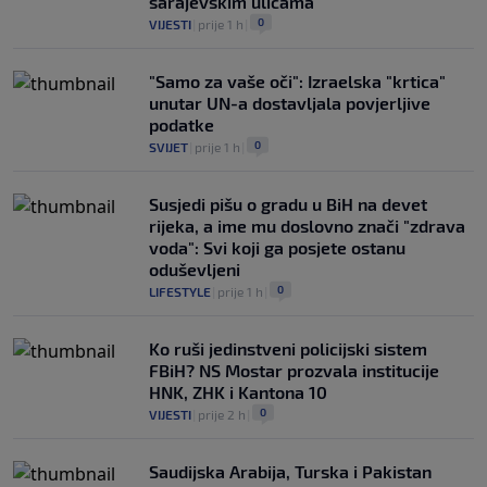
sarajevskim ulicama
0
VIJESTI
|
prije 1 h
|
"Samo za vaše oči": Izraelska "krtica"
unutar UN-a dostavljala povjerljive
podatke
0
SVIJET
|
prije 1 h
|
Susjedi pišu o gradu u BiH na devet
rijeka, a ime mu doslovno znači "zdrava
voda": Svi koji ga posjete ostanu
oduševljeni
0
LIFESTYLE
|
prije 1 h
|
Ko ruši jedinstveni policijski sistem
FBiH? NS Mostar prozvala institucije
HNK, ZHK i Kantona 10
0
VIJESTI
|
prije 2 h
|
Saudijska Arabija, Turska i Pakistan