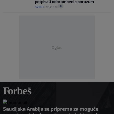
potpisali odbrambeni sporazum
0
SVIJET
|
prije 2 h
|
Oglas
Saudijska Arabija se priprema za moguće