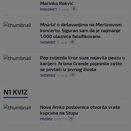
Marinko Rokvić
0
NOGOMET
|
5. aug.
|
Misirlić o dešavanjima na Merlinovom
koncertu: Siguran sam da je najmanje
1.000 ulaznica falsifikovano
0
SHOWBIZ
|
5. aug.
|
Pop zvijezda kroz suze najavila pauzu u
karijeri: Ariana Grande pojasnila zašto
se povlači iz javnog života
0
SHOWBIZ
|
4. aug.
|
N1 KVIZ
Nova Amko poslovnica otvorila vrata
kupcima na Stupu
0
PROMO
|
prije 1 h
|