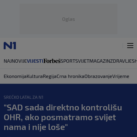
Oglas
NAJNOVIJE
VIJESTI
SPORT
SVIJET
MAGAZIN
ZDRAVLJE
S
Ekonomija
Kultura
Regija
Crna hronika
Obrazovanje
Vrijeme
SREĆKO LATAL ZA N1
"SAD sada direktno kontrolišu
OHR, ako posmatramo svijet
nama i nije loše"