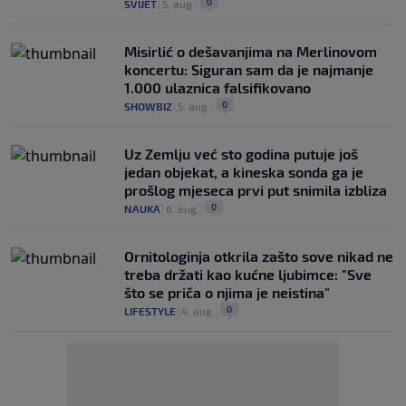
0
SVIJET
|
5. aug.
|
Misirlić o dešavanjima na Merlinovom
koncertu: Siguran sam da je najmanje
1.000 ulaznica falsifikovano
0
SHOWBIZ
|
5. aug.
|
Uz Zemlju već sto godina putuje još
jedan objekat, a kineska sonda ga je
prošlog mjeseca prvi put snimila izbliza
0
NAUKA
|
6. aug.
|
Ornitologinja otkrila zašto sove nikad ne
treba držati kao kućne ljubimce: "Sve
što se priča o njima je neistina"
0
LIFESTYLE
|
4. aug.
|