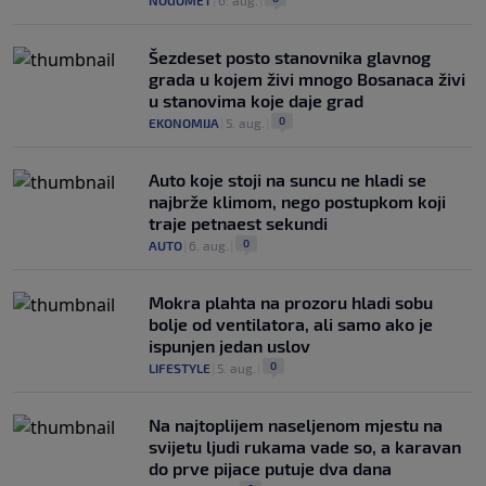
NOGOMET
|
6. aug.
|
Šezdeset posto stanovnika glavnog
grada u kojem živi mnogo Bosanaca živi
u stanovima koje daje grad
0
EKONOMIJA
|
5. aug.
|
Auto koje stoji na suncu ne hladi se
najbrže klimom, nego postupkom koji
traje petnaest sekundi
0
AUTO
|
6. aug.
|
Mokra plahta na prozoru hladi sobu
bolje od ventilatora, ali samo ako je
ispunjen jedan uslov
0
LIFESTYLE
|
5. aug.
|
Na najtoplijem naseljenom mjestu na
svijetu ljudi rukama vade so, a karavan
do prve pijace putuje dva dana