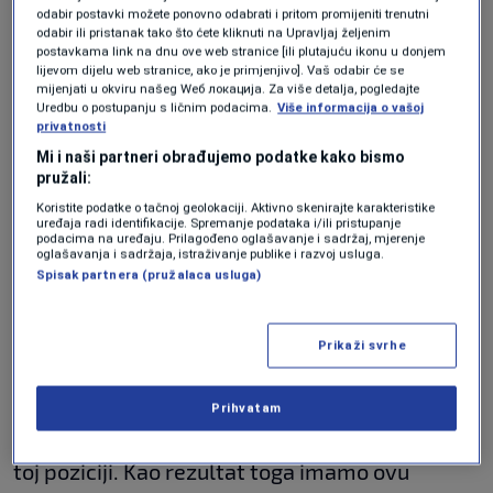
odabir postavki možete ponovno odabrati i pritom promijeniti trenutni
Imamo li se čemu nadati?
odabir ili pristanak tako što ćete kliknuti na Upravljaj željenim
postavkama link na dnu ove web stranice [ili plutajuću ikonu u donjem
lijevom dijelu web stranice, ako je primjenjivo]. Vaš odabir će se
Imat ćemo u oktobru izbore, ali čak i da se to
mijenjati u okviru našeg Wеб локација. Za više detalja, pogledajte
Uredbu o postupanju s ličnim podacima.
Više informacija o vašoj
nešto promijeni sa neke strane, opet su to ljudi
privatnosti
koji su bili već u vlasti i koji su također pokazali
Mi i naši partneri obrađujemo podatke kako bismo
pružali:
da ne mogu donijeti ništa novo ovoj zemlji.
Koristite podatke o tačnoj geolokaciji. Aktivno skenirajte karakteristike
Realno, ne očekujem nikakve bitnije, ako
uređaja radi identifikacije. Spremanje podataka i/ili pristupanje
podacima na uređaju. Prilagođeno oglašavanje i sadržaj, mjerenje
oglašavanja i sadržaja, istraživanje publike i razvoj usluga.
ikakve, promjene što se tiče politika. Nažalost
Spisak partnera (pružalaca usluga)
se svi mi fokusiramo, mislim, javnost, ne samo
novinari i analitičari, već i javnost se fokusira
Prikaži svrhe
na to ko će biti izabran, ko će biti u
Predsjedništvu, ko će biti u vladi, a ne kako će
Prihvatam
taj neko ili ta neka stranka da funkcioniše na
toj poziciji. Kao rezultat toga imamo ovu