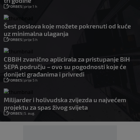
tri godine
FORBES
|
prije 1 h
Šest poslova koje možete pokrenuti od kuće
uz minimalna ulaganja
FORBES
|
prije 5 h
CBBiH zvanično aplicirala za pristupanje BiH
SEPA području – ovo su pogodnosti koje će
donijeti građanima i privredi
FORBES
|
prije 5 h
Milijarder i holivudska zvijezda u najvećem
projektu za spas živog svijeta
FORBES
|
5. aug.