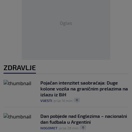
Oglas
ZDRAVLJE
Pojačan intenzitet saobraćaja: Duge
kolone vozila na graničnim prelazima na
izlazu iz BiH
0
VIJESTI
|
prije 10 min
|
Dan pobjede nad Englezima – nacionalni
dan fudbala u Argentini
0
NOGOMET
|
prije 28 min
|