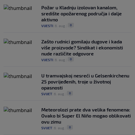
Požar u Kladnju izolovan kanalom,
središte opožarenog područja i dalje
aktivno
0
VIJESTI
|
6. aug.
|
Zašto rudnici gomilaju dugove i kada
više proizvode? Sindikat i ekonomisti
nude različite odgovore
0
VIJESTI
|
6. aug.
|
U tramvajskoj nesreći u Gelsenkirchenu
25 povrijeđenih, troje u životnoj
opasnosti
0
SVIJET
|
6. aug.
|
Meteorolozi prate dva velika fenomena:
Ovako bi Super El Niño mogao oblikovati
ovu zimu
0
SVIJET
|
6. aug.
|