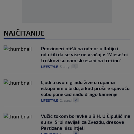
NAJČITANIJE
Penzioneri otišli na odmor u Italiju i
odlučili da se više ne vraćaju: "Mjesečni
troškovi su nam skresani na trećinu"
0
LIFESTYLE
|
5. aug.
|
Ljudi u ovom gradu žive u rupama
iskopanim u brdu, a kad prošire spavaću
sobu ponekad nađu drago kamenje
0
LIFESTYLE
|
2. aug.
|
Vučić tokom boravka u BiH: U Čipuljićima
su svi Srbi navijali za Zvezdu, dresove
Partizana nisu htjeli
0