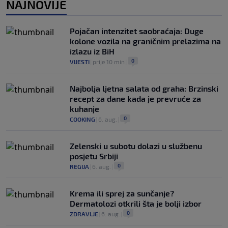
NAJNOVIJE
u Italiji bit će prazan na početku sezone,
navijači objavili rat upravi
0
NOGOMET
|
6. aug.
|
Pojačan intenzitet saobraćaja: Duge
kolone vozila na graničnim prelazima na
izlazu iz BiH
0
VIJESTI
|
prije 10 min
|
Najbolja ljetna salata od graha: Brzinski
recept za dane kada je prevruće za
kuhanje
0
COOKING
|
6. aug.
|
Zelenski u subotu dolazi u službenu
posjetu Srbiji
0
REGIJA
|
6. aug.
|
Krema ili sprej za sunčanje?
Dermatolozi otkrili šta je bolji izbor
0
ZDRAVLJE
|
6. aug.
|