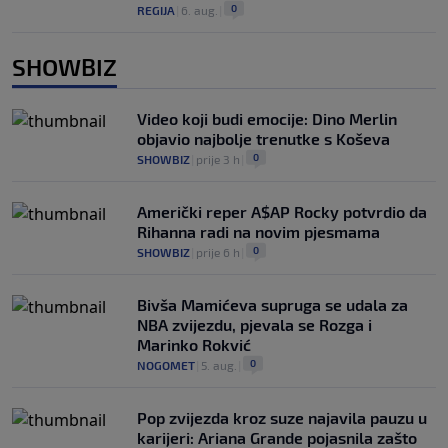
0
REGIJA
|
6. aug.
|
SHOWBIZ
Video koji budi emocije: Dino Merlin
objavio najbolje trenutke s Koševa
0
SHOWBIZ
|
prije 3 h
|
Američki reper A$AP Rocky potvrdio da
Rihanna radi na novim pjesmama
0
SHOWBIZ
|
prije 6 h
|
Bivša Mamićeva supruga se udala za
NBA zvijezdu, pjevala se Rozga i
Marinko Rokvić
0
NOGOMET
|
5. aug.
|
Pop zvijezda kroz suze najavila pauzu u
karijeri: Ariana Grande pojasnila zašto