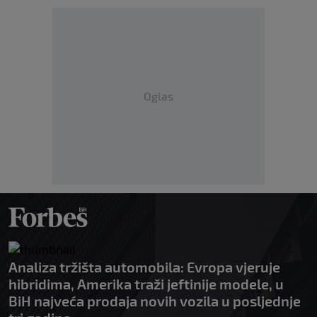
Oglas
Analiza tržišta automobila: Evropa vjeruje
hibridima, Amerika traži jeftinije modele, u
BiH najveća prodaja novih vozila u posljednje