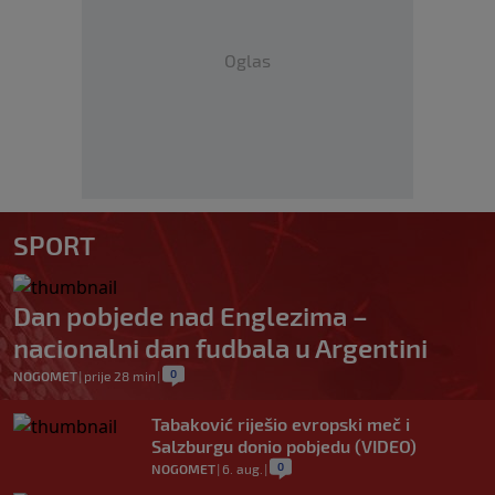
Oglas
SPORT
Dan pobjede nad Englezima –
nacionalni dan fudbala u Argentini
0
NOGOMET
|
prije 28 min
|
Tabaković riješio evropski meč i
Salzburgu donio pobjedu (VIDEO)
0
NOGOMET
|
6. aug.
|