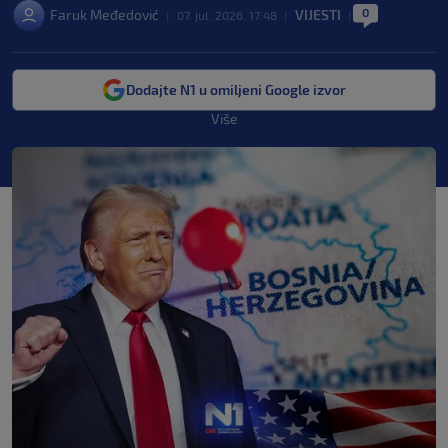
0
Faruk Međedović
VIJESTI
|
07. jul. 2026. 17:48
|
|
Dodajte N1 u omiljeni Google izvor
Više