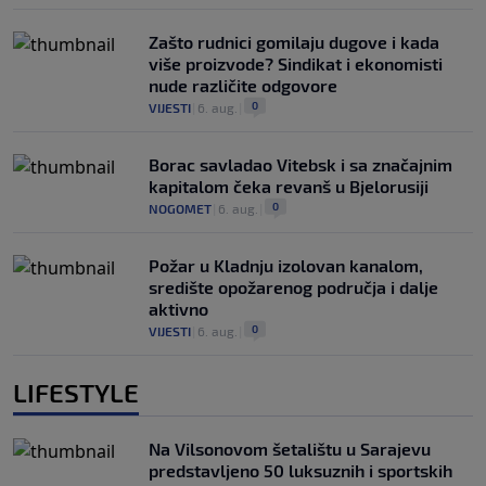
Zašto rudnici gomilaju dugove i kada
više proizvode? Sindikat i ekonomisti
nude različite odgovore
0
VIJESTI
|
6. aug.
|
Borac savladao Vitebsk i sa značajnim
kapitalom čeka revanš u Bjelorusiji
0
NOGOMET
|
6. aug.
|
Požar u Kladnju izolovan kanalom,
središte opožarenog područja i dalje
aktivno
0
VIJESTI
|
6. aug.
|
LIFESTYLE
Na Vilsonovom šetalištu u Sarajevu
predstavljeno 50 luksuznih i sportskih