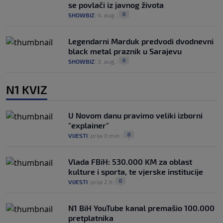
se povlači iz javnog života
0
SHOWBIZ
|
4. aug.
|
Legendarni Marduk predvodi dvodnevni
black metal praznik u Sarajevu
0
SHOWBIZ
|
3. aug.
|
N1 KVIZ
U Novom danu pravimo veliki izborni
"explainer"
0
VIJESTI
|
prije 0 min.
|
Vlada FBiH: 530.000 KM za oblast
kulture i sporta, te vjerske institucije
0
VIJESTI
|
prije 2 h
|
N1 BiH YouTube kanal premašio 100.000
pretplatnika