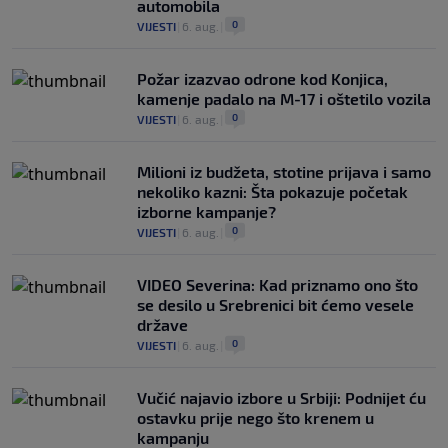
automobila
0
VIJESTI
|
6. aug.
|
Požar izazvao odrone kod Konjica,
kamenje padalo na M-17 i oštetilo vozila
0
VIJESTI
|
6. aug.
|
Milioni iz budžeta, stotine prijava i samo
nekoliko kazni: Šta pokazuje početak
izborne kampanje?
0
VIJESTI
|
6. aug.
|
VIDEO Severina: Kad priznamo ono što
se desilo u Srebrenici bit ćemo vesele
države
0
VIJESTI
|
6. aug.
|
Vučić najavio izbore u Srbiji: Podnijet ću
ostavku prije nego što krenem u
kampanju