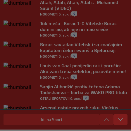
Allah, Allah, Allah, Allah… Mohamed
Salah! (VIDEO)
0
NOGOMET
|
6. aug.
|
Tok meča | Borac 1-0 Vitebsk: Borac
dominirao, ali nije ni imao sreće
0
NOGOMET
|
6. aug.
|
Borac savladao Vitebsk i sa značajnim
kapitalom čeka revanš u Bjelorusiji
0
NOGOMET
|
6. aug.
|
Louis van Gaal pobijedio rak i poručio:
Ako vam treba selektor, pozovite mene!
0
NOGOMET
|
6. aug.
|
Sanjin Alihodžić protiv čečena Adama
Tadushaeva – borba za WAKO PRO titulu
0
OSTALI SPORTOVI
|
6. aug.
|
Arsenal ostaje praznih ruku: Vinícius
Júnior i Real Madrid postigli dogovor
Idi na Sport
0
NOGOMET
|
6. aug.
|
Slavni klub potresa kriza: Kultni stadion