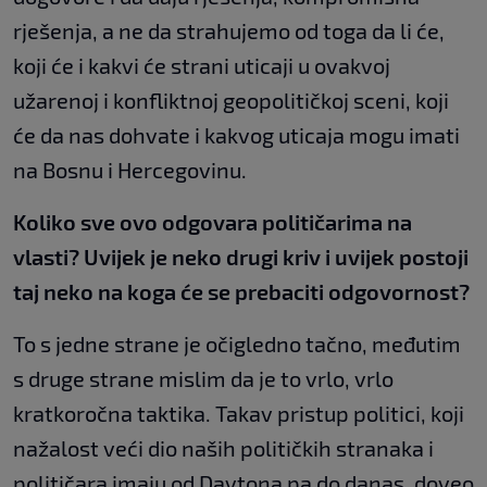
rješenja, a ne da strahujemo od toga da li će,
koji će i kakvi će strani uticaji u ovakvoj
užarenoj i konfliktnoj geopolitičkoj sceni, koji
će da nas dohvate i kakvog uticaja mogu imati
na Bosnu i Hercegovinu.
Koliko sve ovo odgovara političarima na
vlasti? Uvijek je neko drugi kriv i uvijek postoji
taj neko na koga će se prebaciti odgovornost?
To s jedne strane je očigledno tačno, međutim
s druge strane mislim da je to vrlo, vrlo
kratkoročna taktika. Takav pristup politici, koji
nažalost veći dio naših političkih stranaka i
političara imaju od Daytona pa do danas, doveo