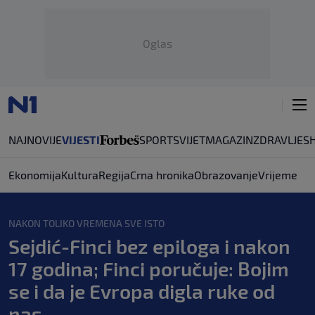
Oglas
NAJNOVIJE
VIJESTI
SPORT
SVIJET
MAGAZIN
ZDRAVLJE
S
Ekonomija
Kultura
Regija
Crna hronika
Obrazovanje
Vrijeme
NAKON TOLIKO VREMENA SVE ISTO
Sejdić-Finci bez epiloga i nakon
17 godina; Finci poručuje: Bojim
se i da je Evropa digla ruke od
nas