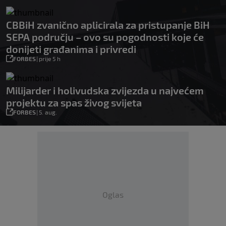
CBBiH zvanično aplicirala za pristupanje BiH
SEPA području – ovo su pogodnosti koje će
donijeti građanima i privredi
FORBES
|
prije 5 h
Milijarder i holivudska zvijezda u najvećem
projektu za spas živog svijeta
FORBES
|
5. aug.
Oglas