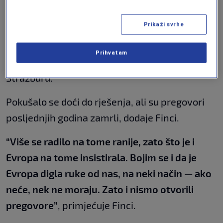
vlast na tri dijela. Tri dijela ne čine 90 posto,
Prikaži svrhe
već, čini se, 100 posto ukupne vlasti. Nas
nema nigdje”
, komentarisao je Jakob Finci,
Prihvatam
apelant pred Međunarodnim sudom u
Strazburu.
Pokušalo se doći do rješenja, ali su pregovori
posljednjih godina zamrli, dodaje Finci.
“Više se radilo na tome ranije, zato što je i
Evropa na tome insistirala. Bojim se i da je
Evropa digla ruke od nas, na neki način — ako
neće, nek ne moraju. Zato i nismo otvorili
pregovore”
, primjećuje Finci.