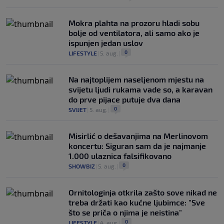
Mokra plahta na prozoru hladi sobu
bolje od ventilatora, ali samo ako je
ispunjen jedan uslov
0
LIFESTYLE
|
5. aug.
|
Na najtoplijem naseljenom mjestu na
svijetu ljudi rukama vade so, a karavan
do prve pijace putuje dva dana
0
SVIJET
|
5. aug.
|
Misirlić o dešavanjima na Merlinovom
koncertu: Siguran sam da je najmanje
1.000 ulaznica falsifikovano
0
SHOWBIZ
|
5. aug.
|
Ornitologinja otkrila zašto sove nikad ne
treba držati kao kućne ljubimce: "Sve
što se priča o njima je neistina"
0
LIFESTYLE
|
4. aug.
|