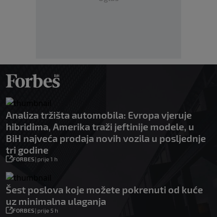
Analiza tržišta automobila: Evropa vjeruje
hibridima, Amerika traži jeftinije modele, u
BiH najveća prodaja novih vozila u posljednje
tri godine
FORBES
|
prije 1 h
Šest poslova koje možete pokrenuti od kuće
uz minimalna ulaganja
FORBES
|
prije 5 h