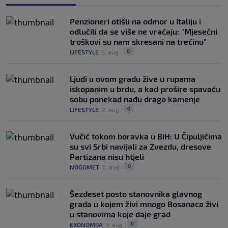
Penzioneri otišli na odmor u Italiju i
odlučili da se više ne vraćaju: "Mjesečni
troškovi su nam skresani na trećinu"
0
LIFESTYLE
|
5. aug.
|
Ljudi u ovom gradu žive u rupama
iskopanim u brdu, a kad prošire spavaću
sobu ponekad nađu drago kamenje
0
LIFESTYLE
|
2. aug.
|
Vučić tokom boravka u BiH: U Čipuljićima
su svi Srbi navijali za Zvezdu, dresove
Partizana nisu htjeli
0
NOGOMET
|
6. aug.
|
Šezdeset posto stanovnika glavnog
grada u kojem živi mnogo Bosanaca živi
u stanovima koje daje grad
0
EKONOMIJA
|
5. aug.
|