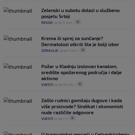
Zelenski u subotu dolazi u službenu
posjetu Srbiji
0
REGIJA
|
prije 3 min.
|
Krema ili sprej za sunčanje?
Dermatolozi otkrili šta je bolji izbor
0
ZDRAVLJE
|
prije 7 min.
|
Požar u Kladnju izolovan kanalom,
središte opožarenog područja i dalje
aktivno
0
VIJESTI
|
prije 45 min.
|
Zašto rudnici gomilaju dugove i kada
više proizvode? Sindikat i ekonomisti
nude različite odgovore
0
VIJESTI
|
prije 1 h
|
U tramvajskoj nesreći u Gelsenkirchenu