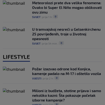
Meteorolozi prate dva velika fenomena:
Ovako bi Super El Niño mogao oblikovati
ovu zimu
0
SVIJET
|
prije 1 h
|
U tramvajskoj nesreći u Gelsenkirchenu
25 povrijeđenih, troje u životnoj
opasnosti
0
SVIJET
|
prije 54 min.
|
LIFESTYLE
Požar izazvao odrone kod Konjica,
kamenje padalo na M-17 i oštetilo vozila
0
VIJESTI
|
prije 2 h
|
Milioni iz budžeta, stotine prijava i samo
nekoliko kazni: Šta pokazuje početak
izborne kampanje?
0
VIJESTI
|
prije 2 h
|