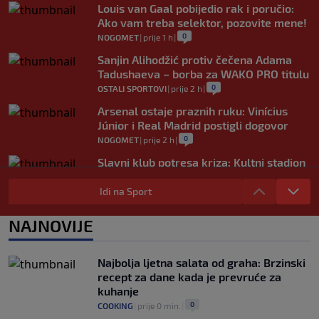
Louis van Gaal pobijedio rak i poručio:
Ako vam treba selektor, pozovite mene!
0
NOGOMET
|
prije 1 h
|
Sanjin Alihodžić protiv čečena Adama
Tadushaeva – borba za WAKO PRO titulu
0
OSTALI SPORTOVI
|
prije 2 h
|
Arsenal ostaje praznih ruku: Vinícius
Júnior i Real Madrid postigli dogovor
0
NOGOMET
|
prije 2 h
|
Slavni klub potresa kriza: Kultni stadion
u Italiji bit će prazan na početku sezone,
navijači objavili rat upravi
Idi na Sport
0
NOGOMET
|
prije 3 h
|
NAJNOVIJE
Izvinjenje s elementima prijetnje i
„gomila slabića“ u UEFA-i
0
NOGOMET
|
prije 3 h
|
Najbolja ljetna salata od graha: Brzinski
recept za dane kada je prevruće za
kuhanje
0
COOKING
|
prije 0 min.
|