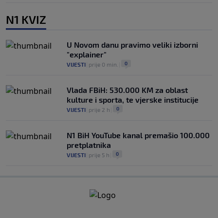
N1 KVIZ
U Novom danu pravimo veliki izborni
"explainer"
0
VIJESTI
|
prije 0 min.
|
Vlada FBiH: 530.000 KM za oblast
kulture i sporta, te vjerske institucije
0
VIJESTI
|
prije 2 h
|
N1 BiH YouTube kanal premašio 100.000
pretplatnika
0
VIJESTI
|
prije 5 h
|