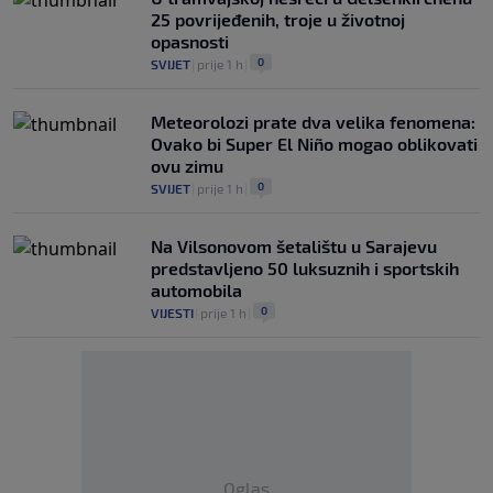
25 povrijeđenih, troje u životnoj
opasnosti
0
SVIJET
|
prije 1 h
|
Meteorolozi prate dva velika fenomena:
Ovako bi Super El Niño mogao oblikovati
ovu zimu
0
SVIJET
|
prije 1 h
|
Na Vilsonovom šetalištu u Sarajevu
predstavljeno 50 luksuznih i sportskih
automobila
0
VIJESTI
|
prije 1 h
|
Oglas