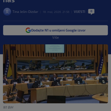
0
Tina Jelin-Dizdar
VIJESTI
|
18. maj. 2026. 21:56
|
|
Dodajte N1 u omiljeni Google izvor
Više
N1 BiH