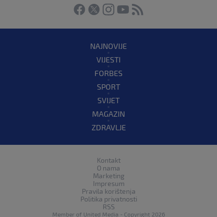
NAJNOVIJE
VIJESTI
FORBES
SPORT
SVIJET
MAGAZIN
ZDRAVLJE
Kontakt
O nama
Marketing
Impresum
Pravila korištenja
Politika privatnosti
RSS
Member of
United Media
- Copyright 2026