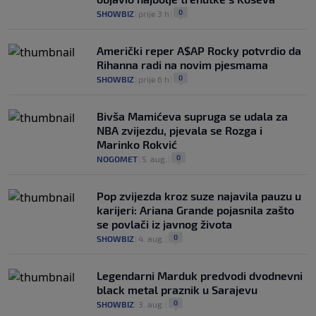
0
SHOWBIZ
|
prije 3 h
|
Američki reper A$AP Rocky potvrdio da
Rihanna radi na novim pjesmama
0
SHOWBIZ
|
prije 6 h
|
Bivša Mamićeva supruga se udala za
NBA zvijezdu, pjevala se Rozga i
Marinko Rokvić
0
NOGOMET
|
5. aug.
|
Pop zvijezda kroz suze najavila pauzu u
karijeri: Ariana Grande pojasnila zašto
se povlači iz javnog života
0
SHOWBIZ
|
4. aug.
|
Legendarni Marduk predvodi dvodnevni
black metal praznik u Sarajevu
0
SHOWBIZ
|
3. aug.
|