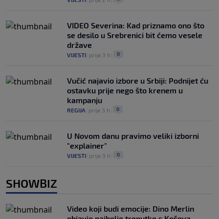
VIDEO Severina: Kad priznamo ono što
se desilo u Srebrenici bit ćemo vesele
države
0
VIJESTI
|
prije 3 h
|
Vučić najavio izbore u Srbiji: Podnijet ću
ostavku prije nego što krenem u
kampanju
0
REGIJA
|
prije 3 h
|
U Novom danu pravimo veliki izborni
"explainer"
0
VIJESTI
|
prije 3 h
|
SHOWBIZ
Video koji budi emocije: Dino Merlin
objavio najbolje trenutke s Koševa