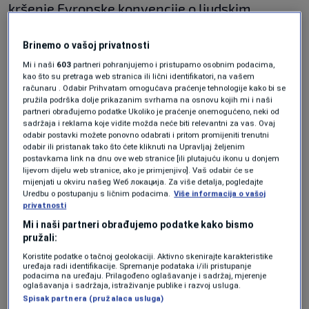
kršenje Evropske konvencije o ljudskim
pravima, odnosno da su Dervo Sejdić i Jakob
Brinemo o vašoj privatnosti
Finci diskriminirani jer im Ustav BiH, kao
Mi i naši
603
partneri pohranjujemo i pristupamo osobnim podacima,
građanima, ne dozvoljava da se kandiduju za
kao što su pretraga web stranica ili lični identifikatori, na vašem
računaru . Odabir Prihvatam omogućava praćenje tehnologije kako bi se
Predsjedništvo Bosne i Hercegovine. Presuda
pružila podrška dolje prikazanim svrhama na osnovu kojih mi i naši
partneri obrađujemo podatke Ukoliko je praćenje onemogućeno, neki od
do danas nije implementirana.
sadržaja i reklama koje vidite možda neće biti relevantni za vas. Ovaj
odabir postavki možete ponovno odabrati i pritom promijeniti trenutni
odabir ili pristanak tako što ćete kliknuti na Upravljaj željenim
“Kad čovjek pogleda o čemu se radi, radi se o
postavkama link na dnu ove web stranice [ili plutajuću ikonu u donjem
lijevom dijelu web stranice, ako je primjenjivo]. Vaš odabir će se
jednoj sasvim maloj promjeni Ustava koja je
mijenjati u okviru našeg Wеб локација. Za više detalja, pogledajte
sasvim u skladu sa svim evropskim
Uredbu o postupanju s ličnim podacima.
Više informacija o vašoj
privatnosti
standardima i konvencijama UN-a, i koja je
Mi i naši partneri obrađujemo podatke kako bismo
promakla ljudima u Dejtonu, jer, kako mi je
pružali:
Koristite podatke o tačnoj geolokaciji. Aktivno skenirajte karakteristike
rekao u jednom privatnom razgovoru
uređaja radi identifikacije. Spremanje podataka i/ili pristupanje
podacima na uređaju. Prilagođeno oglašavanje i sadržaj, mjerenje
Holbruk, to je bila prva stvar oko koje su se tri
oglašavanja i sadržaja, istraživanje publike i razvoj usluga.
Spisak partnera (pružalaca usluga)
pregovarača odmah dogovorila, da dijele