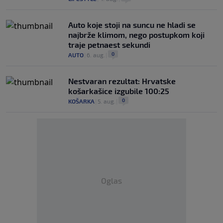
Auto koje stoji na suncu ne hladi se
najbrže klimom, nego postupkom koji
traje petnaest sekundi
0
AUTO
|
6. aug.
|
Nestvaran rezultat: Hrvatske
košarkašice izgubile 100:25
0
KOŠARKA
|
5. aug.
|
Oglas