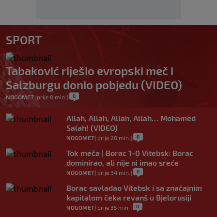
SPORT
Tabaković riješio evropski meč i
Salzburgu donio pobjedu (VIDEO)
0
NOGOMET
|
prije 0 min.
|
Allah, Allah, Allah, Allah… Mohamed
Salah! (VIDEO)
0
NOGOMET
|
prije 20 min.
|
Tok meča | Borac 1-0 Vitebsk: Borac
dominirao, ali nije ni imao sreće
0
NOGOMET
|
prije 34 min.
|
Borac savladao Vitebsk i sa značajnim
kapitalom čeka revanš u Bjelorusiji
0
NOGOMET
|
prije 35 min.
|