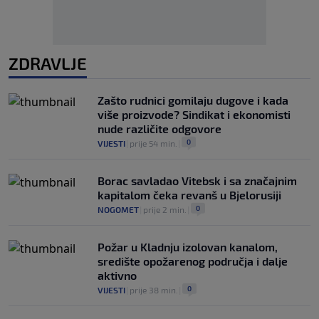
ZDRAVLJE
Zašto rudnici gomilaju dugove i kada
više proizvode? Sindikat i ekonomisti
nude različite odgovore
0
VIJESTI
|
prije 54 min.
|
Borac savladao Vitebsk i sa značajnim
kapitalom čeka revanš u Bjelorusiji
0
NOGOMET
|
prije 2 min.
|
Požar u Kladnju izolovan kanalom,
središte opožarenog područja i dalje
aktivno
0
VIJESTI
|
prije 38 min.
|