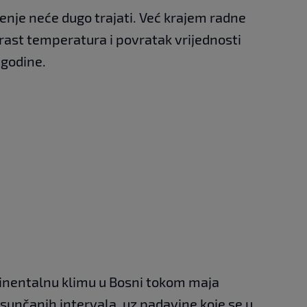
đenje neće dugo trajati. Već krajem radne
rast temperatura i povratak vrijednosti
 godine.
tinentalnu klimu u Bosni tokom maja
 sunčanih intervala, uz padavine koje se u