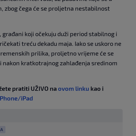
an, zbog čega će se proljetna nestabilnost
ađani koji očekuju duži period stabilnog i
čekati treću dekadu maja. Iako se uskoro ne
vremenskih prilika, proljetno vrijeme će se
e i nakon kratkotrajnog zahlađenja sredinom
žete pratiti UŽIVO na
ovom linku
kao i
iPhone/iPad
ZA