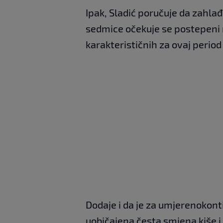
Ipak, Sladić poručuje da zahla
sedmice očekuje se postepeni 
karakterističnih za ovaj period
Dodaje i da je za umjerenokon
uobičajena česta smjena kiše i