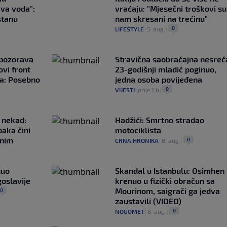
ava voda":
vraćaju: "Mjesečni troškovi su
stanu
nam skresani na trećinu"
0
LIFESTYLE
|
5. aug.
|
upozorava
Stravična saobraćajna nesreć
vi front
23-godišnji mladić poginuo,
ta: Posebno
jedna osoba povijeđena
0
VIJESTI
|
prije 1 h
|
 nekad:
Hadžići: Smrtno stradao
baka čini
motociklista
čnim
0
CRNA HRONIKA
|
8. aug.
|
nuo
Skandal u Istanbulu: Osimhen
oslavije
krenuo u fizički obračun sa
Mourinom, saigrači ga jedva
0
zaustavili (VIDEO)
0
NOGOMET
|
8. aug.
|