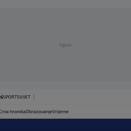
Oglas
SPORT
SVIJET
MAGAZIN
Crna hronika
Obrazovanje
Vrijeme
ZDRAVLJE