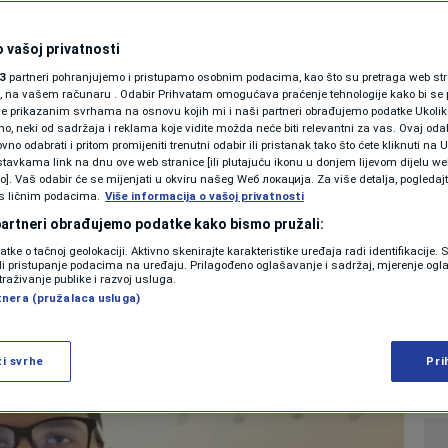
SHOWBIZ
va na “ledene
KOLUMNE
 vašoj privatnosti
3
partneri pohranjujemo i pristupamo osobnim podacima, kao što su pretraga web stran
aglo zahlađenje i
ori, na vašem računaru . Odabir Prihvatam omogućava praćenje tehnologije kako bi se 
je prikazanim svrhama na osnovu kojih mi i naši partneri obrađujemo podatke Ukoliko
 neki od sadržaja i reklama koje vidite možda neće biti relevantni za vas. Ovaj odab
e pahulje
PODCAST
no odabrati i pritom promijeniti trenutni odabir ili pristanak tako što ćete kliknuti na U
tavkama link na dnu ove web stranice [ili plutajuću ikonu u donjem lijevom dijelu we
N1 SPECIJAL
vo]. Vaš odabir će se mijenjati u okviru našeg Wеб локација. Za više detalja, pogledaj
s ličnim podacima.
Više informacija o vašoj privatnosti
0
VIJESTI
komentara
|
|
FENOMENI
 partneri obrađujemo podatke kako bismo pružali:
datke o tačnoj geolokaciji. Aktivno skenirajte karakteristike uređaja radi identifikacije.
NEISTRAŽENO
ili pristupanje podacima na uređaju. Prilagođeno oglašavanje i sadržaj, mjerenje ogl
Više
traživanje publike i razvoj usluga.
tnera (pružalaca usluga)
VIRALNO
FOTO
ži svrhe
Pri
PROMO
VIDEO