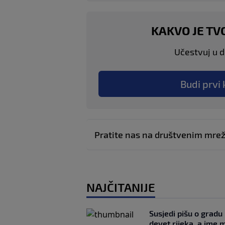
KAKVO JE TV
Učestvuj u di
Budi prvi 
Pratite nas na društvenim mr
NAJČITANIJE
Susjedi pišu o gradu
devet rijeka, a ime 