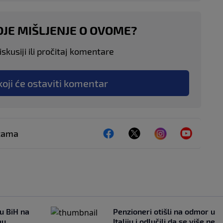
OJE MIŠLJENJE O OVOME?
skusiji ili pročitaj komentare
koji će ostaviti komentar
ežama
 u BiH na
Penzioneri otišli na odmor u
mu
Italiju i odlučili da se više ne