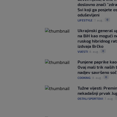
doslovno znači "zdr
Svi koji ga posjete o
oduševljeni
0
LIFESTYLE
|
7. aug.
|
Ukrajinski general 
na BiH kao mogući no
ruskog hibridnog ra
izdvaja Brčko
0
VIJESTI
|
8. aug.
|
Punjene paprike kao
Ovaj mali trik naših 
nadjev savršeno so
0
COOKING
|
8. aug.
|
Tužne vijesti: Premi
nekadašnji prvak Jug
OSTALI SPORTOVI
|
7. aug.
|