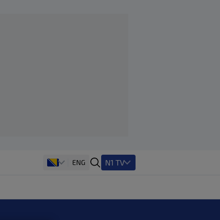
N1 TV
ENG