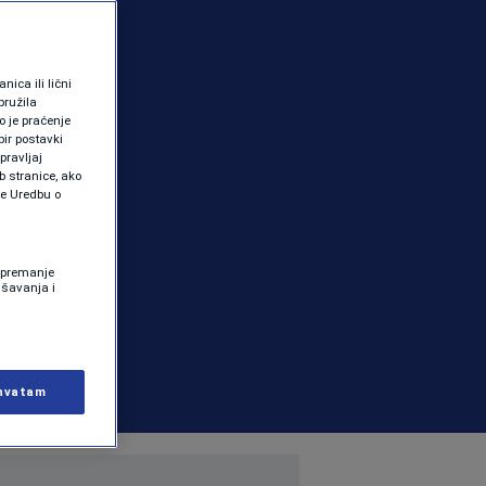
ica ili lični
pružila
 je praćenje
ir postavki
pravljaj
b stranice, ako
te Uredbu o
 Spremanje
ašavanja i
hvatam