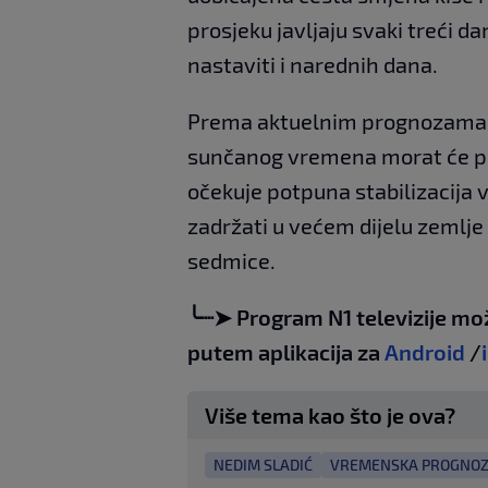
prosjeku javljaju svaki treći d
nastaviti i narednih dana.
Prema aktuelnim prognozama, gr
sunčanog vremena morat će pri
očekuje potpuna stabilizacija 
zadržati u većem dijelu zemlj
sedmice.
╰┈➤ Program N1 televizije mo
putem aplikacija za
Android
/
Više tema kao što je ova?
NEDIM SLADIĆ
VREMENSKA PROGNO