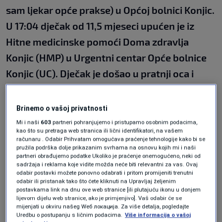
sam ljekar opće prakse) u Općoj bolnici Konjic.
U 17:04 dječak od 11,5 mjeseci upućen je iz
Hitne medicinske pomoći Doma zdravlja
Konjic (HMP) u Urgentni centar Opće bolnice
Konjic (UC). Dječak je došao u pratnji oca i
nene, majka nije bila prisutna. Pošto ga nisam
mogla pronaći u zdravstvenom sistemu,
Brinemo o vašoj privatnosti
upitala sam nenu je li dijete zavedeno u
Mi i naši
603
partneri pohranjujemo i pristupamo osobnim podacima,
kao što su pretraga web stranica ili lični identifikatori, na vašem
sistem službe zdravstvene zaštite, na što sam
računaru . Odabir Prihvatam omogućava praćenje tehnologije kako bi se
pružila podrška dolje prikazanim svrhama na osnovu kojih mi i naši
dobila odgovor da dijete nikada nije bilo
partneri obrađujemo podatke Ukoliko je praćenje onemogućeno, neki od
sadržaja i reklama koje vidite možda neće biti relevantni za vas. Ovaj
zdravstveno osigurano. Razlog uputa u UC
odabir postavki možete ponovno odabrati i pritom promijeniti trenutni
odabir ili pristanak tako što ćete kliknuti na Upravljaj željenim
bila je povišena tjelesna temperatura"
, navela
postavkama link na dnu ove web stranice [ili plutajuću ikonu u donjem
je.
lijevom dijelu web stranice, ako je primjenjivo]. Vaš odabir će se
mijenjati u okviru našeg Wеб локација. Za više detalja, pogledajte
Uredbu o postupanju s ličnim podacima.
Više informacija o vašoj