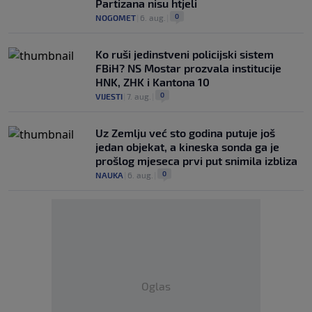
Partizana nisu htjeli
0
NOGOMET
|
6. aug.
|
Ko ruši jedinstveni policijski sistem
FBiH? NS Mostar prozvala institucije
HNK, ZHK i Kantona 10
0
VIJESTI
|
7. aug.
|
Uz Zemlju već sto godina putuje još
jedan objekat, a kineska sonda ga je
prošlog mjeseca prvi put snimila izbliza
0
NAUKA
|
6. aug.
|
Oglas