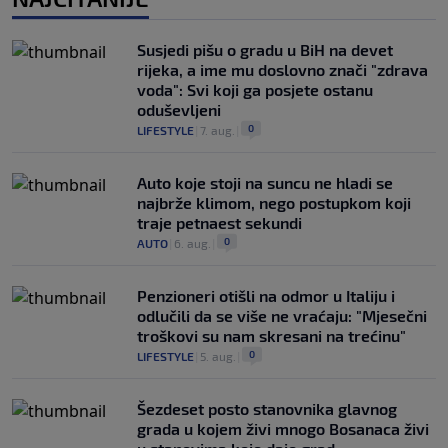
Susjedi pišu o gradu u BiH na devet
rijeka, a ime mu doslovno znači "zdrava
voda": Svi koji ga posjete ostanu
oduševljeni
0
LIFESTYLE
|
7. aug.
|
Auto koje stoji na suncu ne hladi se
najbrže klimom, nego postupkom koji
traje petnaest sekundi
0
AUTO
|
6. aug.
|
Penzioneri otišli na odmor u Italiju i
odlučili da se više ne vraćaju: "Mjesečni
troškovi su nam skresani na trećinu"
0
LIFESTYLE
|
5. aug.
|
Šezdeset posto stanovnika glavnog
grada u kojem živi mnogo Bosanaca živi