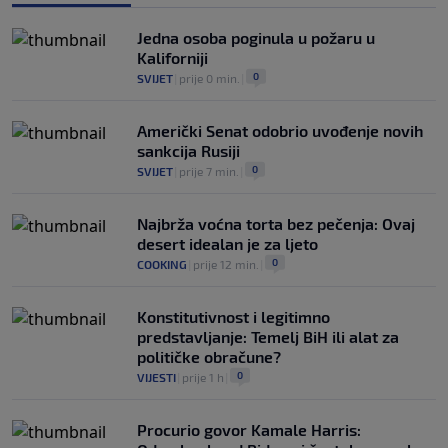
se pitaju gdje je i šta radi (VIDEO)
0
OSTALI SPORTOVI
|
prije 5 h
|
Jedna osoba poginula u požaru u
Kaliforniji
0
SVIJET
|
prije 0 min.
|
Američki Senat odobrio uvođenje novih
sankcija Rusiji
0
SVIJET
|
prije 7 min.
|
Najbrža voćna torta bez pečenja: Ovaj
desert idealan je za ljeto
0
COOKING
|
prije 12 min.
|
Konstitutivnost i legitimno
predstavljanje: Temelj BiH ili alat za
političke obračune?
0
VIJESTI
|
prije 1 h
|
Procurio govor Kamale Harris: