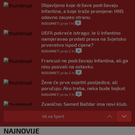
Objavljeno koje države podržavaju
Infantina, a koje traže promjene: HNS
odavno zauzeo stranu
0
NOGOMET
|
prije 1 h
|
UEFA pokreće istragu: Je li Infantino
namjeravao prodati prava na Svjetsko
prvenstvo ispod cijene?
0
NOGOMET
|
prije 2 h
|
Francuzi ne podržavaju Infantina, ali ga
nisu pozvali na ostavku
0
NOGOMET
|
prije 2 h
|
Žene će prve osjetiti posljedice, ali
poručuju: Ako treba, neka bude bojkot
0
NOGOMET
|
prije 3 h
|
Zvanično: Samed Baždar ima novi klub,
zadužio broj sa velikom "težinom"
Idi na Sport
0
NOGOMET
|
prije 5 h
|
Prije nekoliko godina zaludjela je
NAJNOVIJE
internet, a onda nestala iz javnosti: Svi