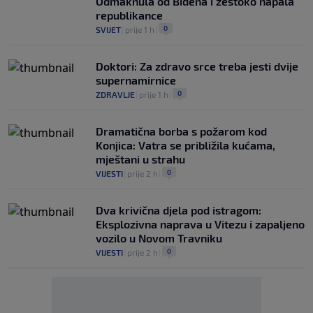
Odmaknula od Bidena i žestoko napala
republikance
0
SVIJET
|
prije 1 h
|
Doktori: Za zdravo srce treba jesti dvije
supernamirnice
0
ZDRAVLJE
|
prije 1 h
|
Dramatična borba s požarom kod
Konjica: Vatra se približila kućama,
mještani u strahu
0
VIJESTI
|
prije 2 h
|
Dva krivična djela pod istragom:
Eksplozivna naprava u Vitezu i zapaljeno
vozilo u Novom Travniku
0
VIJESTI
|
prije 2 h
|