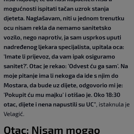
mogućnosti ispitati tačan uzrok stanja
djeteta. Naglašavam, niti u jednom trenutku
ocu nisam rekla da nemamo sanitetsko
vozilo, nego naprotiv, ja sam usprkos uputi
nadređenog ljekara specijalista, upitala oca:
'Imate li prijevoz, da vam ipak osiguramo
sanitet?'. Otac je rekao: 'Odvest ću ga sam'. Na
moje pitanje ima li nekoga da ide s njim do
Mostara, da bude uz dijete, odgovorio mi je:
'Pokupit ću mu majku' i otišao je. Oko 18:30
otac, dijete i nena napustili su UC"
, istaknula je
Velagić.
Otac: Nisam mogao