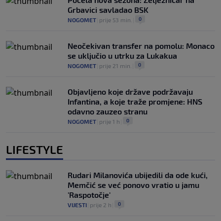
Grbavici savladao BSK
0
NOGOMET
|
prije 53 min.
|
Neočekivan transfer na pomolu: Monaco
se uključio u utrku za Lukakua
0
NOGOMET
|
prije 21 min.
|
Objavljeno koje države podržavaju
Infantina, a koje traže promjene: HNS
odavno zauzeo stranu
0
NOGOMET
|
prije 1 h
|
LIFESTYLE
Rudari Milanovića ubijedili da ode kući,
Memčić se već ponovo vratio u jamu
'Raspotočje'
0
VIJESTI
|
prije 2 h
|