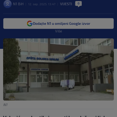
0
N1 BiH
VIJESTI
|
12. sep. 2025. 13:47
|
|
Dodajte N1 u omiljeni Google izvor
Više
N1