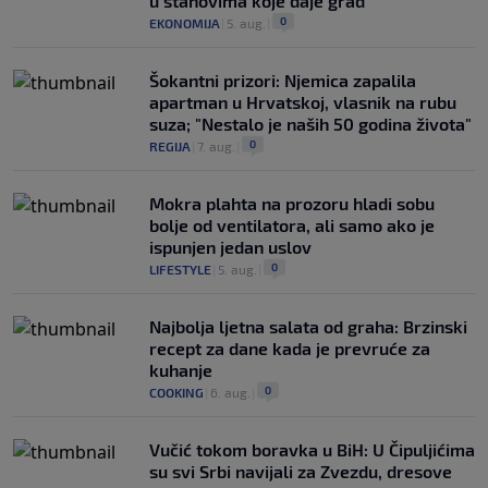
u stanovima koje daje grad
0
EKONOMIJA
|
5. aug.
|
Šokantni prizori: Njemica zapalila
apartman u Hrvatskoj, vlasnik na rubu
suza; "Nestalo je naših 50 godina života"
0
REGIJA
|
7. aug.
|
Mokra plahta na prozoru hladi sobu
bolje od ventilatora, ali samo ako je
ispunjen jedan uslov
0
LIFESTYLE
|
5. aug.
|
Najbolja ljetna salata od graha: Brzinski
recept za dane kada je prevruće za
kuhanje
0
COOKING
|
6. aug.
|
Vučić tokom boravka u BiH: U Čipuljićima
su svi Srbi navijali za Zvezdu, dresove