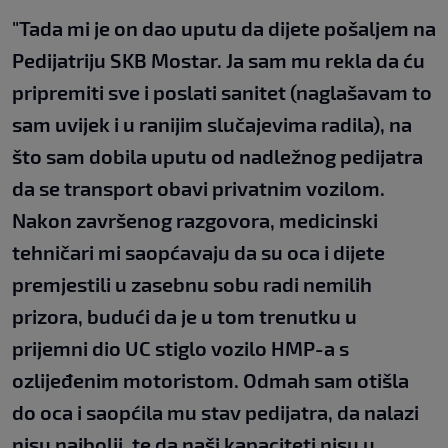
"Tada mi je on dao uputu da dijete pošaljem na
Pedijatriju SKB Mostar. Ja sam mu rekla da ću
pripremiti sve i poslati sanitet (naglašavam to
sam uvijek i u ranijim slučajevima radila), na
što sam dobila uputu od nadležnog pedijatra
da se transport obavi privatnim vozilom.
Nakon završenog razgovora, medicinski
tehničari mi saopćavaju da su oca i dijete
premjestili u zasebnu sobu radi nemilih
prizora, budući da je u tom trenutku u
prijemni dio UC stiglo vozilo HMP-a s
ozlijeđenim motoristom. Odmah sam otišla
do oca i saopćila mu stav pedijatra, da nalazi
nisu najbolji, te da naši kapaciteti nisu u