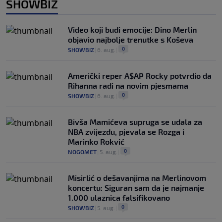
SHOWBIZ
Video koji budi emocije: Dino Merlin
objavio najbolje trenutke s Koševa
0
SHOWBIZ
|
6. aug.
|
Američki reper A$AP Rocky potvrdio da
Rihanna radi na novim pjesmama
0
SHOWBIZ
|
6. aug.
|
Bivša Mamićeva supruga se udala za
NBA zvijezdu, pjevala se Rozga i
Marinko Rokvić
0
NOGOMET
|
5. aug.
|
Misirlić o dešavanjima na Merlinovom
koncertu: Siguran sam da je najmanje
1.000 ulaznica falsifikovano
0
SHOWBIZ
|
5. aug.
|