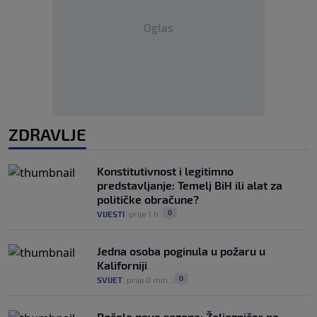
Oglas
ZDRAVLJE
Konstitutivnost i legitimno
predstavljanje: Temelj BiH ili alat za
političke obračune?
0
VIJESTI
|
prije 1 h
|
Jedna osoba poginula u požaru u
Kaliforniji
0
SVIJET
|
prije 0 min.
|
Počela nova sezona: Željezničar na