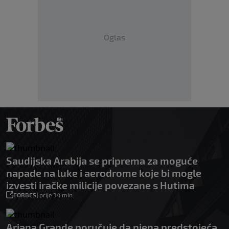
Oglas
Saudijska Arabija se priprema za moguće
napade na luke i aerodrome koje bi mogle
izvesti iračke milicije povezane s Hutima
FORBES
|
prije 34 min.
Ariana Grande poručuje da njena predstojeća