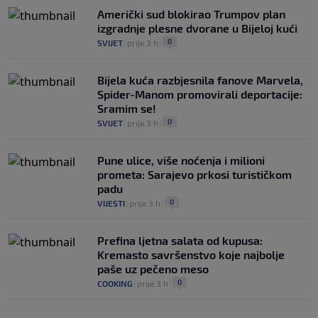
Američki sud blokirao Trumpov plan
izgradnje plesne dvorane u Bijeloj kući
0
SVIJET
|
prije 3 h
|
Bijela kuća razbjesnila fanove Marvela,
Spider-Manom promovirali deportacije:
Sramim se!
0
SVIJET
|
prije 3 h
|
Pune ulice, više noćenja i milioni
prometa: Sarajevo prkosi turističkom
padu
0
VIJESTI
|
prije 3 h
|
Prefina ljetna salata od kupusa:
Kremasto savršenstvo koje najbolje
paše uz pečeno meso
0
COOKING
|
prije 3 h
|