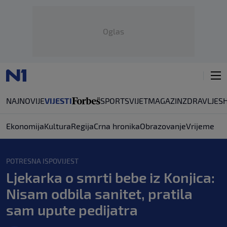
Oglas
NAJNOVIJE
VIJESTI
SPORT
SVIJET
MAGAZIN
ZDRAVLJE
S
Ekonomija
Kultura
Regija
Crna hronika
Obrazovanje
Vrijeme
POTRESNA ISPOVIJEST
Ljekarka o smrti bebe iz Konjica:
Nisam odbila sanitet, pratila
sam upute pedijatra