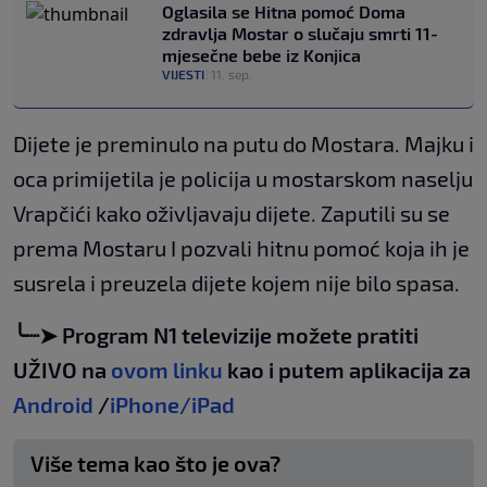
Oglasila se Hitna pomoć Doma
zdravlja Mostar o slučaju smrti 11-
mjesečne bebe iz Konjica
VIJESTI
|
11. sep.
Dijete je preminulo na putu do Mostara. Majku i
oca primijetila je policija u mostarskom naselju
Vrapčići kako oživljavaju dijete. Zaputili su se
prema Mostaru I pozvali hitnu pomoć koja ih je
susrela i preuzela dijete kojem nije bilo spasa.
╰┈➤ Program N1 televizije možete pratiti
UŽIVO na
ovom linku
kao i putem aplikacija za
Android
/
iPhone/iPad
Više tema kao što je ova?