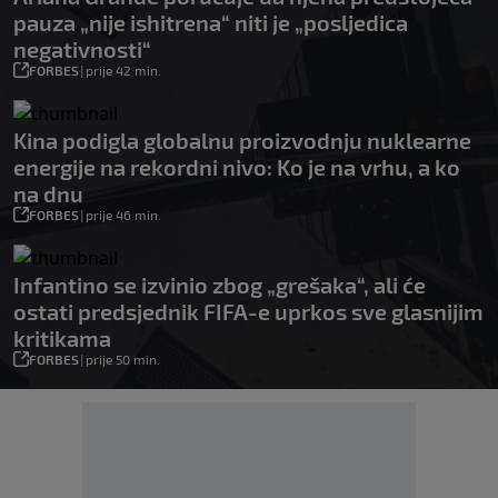
pauza „nije ishitrena“ niti je „posljedica
negativnosti“
FORBES
|
prije 42 min.
Kina podigla globalnu proizvodnju nuklearne
energije na rekordni nivo: Ko je na vrhu, a ko
na dnu
FORBES
|
prije 46 min.
Infantino se izvinio zbog „grešaka“, ali će
ostati predsjednik FIFA-e uprkos sve glasnijim
kritikama
FORBES
|
prije 50 min.