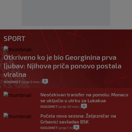
SPORT
Otkriveno ko je bio Georginina prva
ljubav: Njihova priča ponovo postala
viralna
0
NOGOMET
|
prije 0 min.
|
Neočekivan transfer na pomolu: Monaco
se uključio u utrku za Lukakua
0
NOGOMET
|
prije 30 min.
|
Počela nova sezona: Željezničar na
Grbavici savladao BSK
0
NOGOMET
|
prije 1 h
|