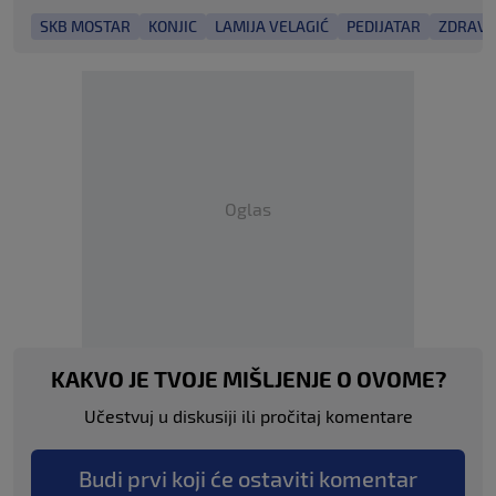
SKB MOSTAR
KONJIC
LAMIJA VELAGIĆ
PEDIJATAR
ZDRAVS
Oglas
KAKVO JE TVOJE MIŠLJENJE O OVOME?
Učestvuj u diskusiji ili pročitaj komentare
Budi prvi koji će ostaviti komentar