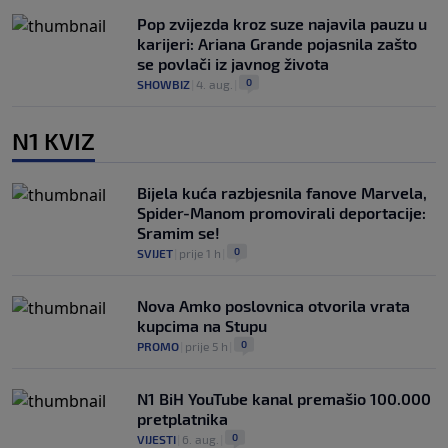
Pop zvijezda kroz suze najavila pauzu u
karijeri: Ariana Grande pojasnila zašto
se povlači iz javnog života
0
SHOWBIZ
|
4. aug.
|
N1 KVIZ
Bijela kuća razbjesnila fanove Marvela,
Spider-Manom promovirali deportacije:
Sramim se!
0
SVIJET
|
prije 1 h
|
Nova Amko poslovnica otvorila vrata
kupcima na Stupu
0
PROMO
|
prije 5 h
|
N1 BiH YouTube kanal premašio 100.000
pretplatnika
0
VIJESTI
|
6. aug.
|