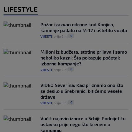
LIFESTYLE
Požar izazvao odrone kod Konjica,
kamenje padalo na M-17 i oštetilo vozila
0
VIJESTI
|
prije 2 h
|
Milioni iz budžeta, stotine prijava i samo
nekoliko kazni: Šta pokazuje početak
izborne kampanje?
0
VIJESTI
|
prije 2 h
|
VIDEO Severina: Kad priznamo ono što
se desilo u Srebrenici bit ćemo vesele
države
0
VIJESTI
|
prije 3 h
|
Vučić najavio izbore u Srbiji: Podnijet ću
ostavku prije nego što krenem u
kampanju