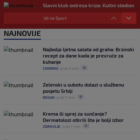
Slavni klub potresa kriza: Kultni stadion
u Italiji bit će prazan na početku sezone,
navijači objavili rat upravi
Idi na Sport
0
NOGOMET
|
prije 3 h
|
NAJNOVIJE
Izvinjenje s elementima prijetnje i
„gomila slabića“ u UEFA-i
0
NOGOMET
|
prije 3 h
|
Najbolja ljetna salata od graha: Brzinski
recept za dane kada je prevruće za
kuhanje
0
COOKING
|
prije 0 min.
|
Zelenski u subotu dolazi u službenu
posjetu Srbiji
0
REGIJA
|
prije 3 min.
|
Krema ili sprej za sunčanje?
Dermatolozi otkrili šta je bolji izbor
0
ZDRAVLJE
|
prije 7 min.
|