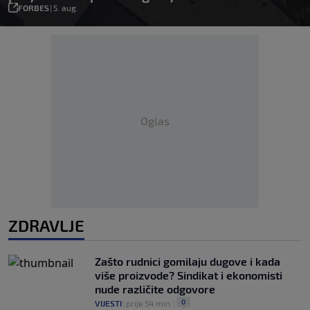
FORBES
|
5. aug.
Oglas
ZDRAVLJE
Zašto rudnici gomilaju dugove i kada
više proizvode? Sindikat i ekonomisti
nude različite odgovore
0
VIJESTI
|
prije 54 min.
|