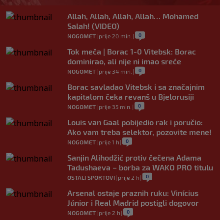
Allah, Allah, Allah, Allah… Mohamed
Salah! (VIDEO)
0
NOGOMET
|
prije 20 min.
|
Tok meča | Borac 1-0 Vitebsk: Borac
dominirao, ali nije ni imao sreće
0
NOGOMET
|
prije 34 min.
|
Borac savladao Vitebsk i sa značajnim
kapitalom čeka revanš u Bjelorusiji
0
NOGOMET
|
prije 35 min.
|
Louis van Gaal pobijedio rak i poručio:
Ako vam treba selektor, pozovite mene!
0
NOGOMET
|
prije 1 h
|
Sanjin Alihodžić protiv čečena Adama
Tadushaeva – borba za WAKO PRO titulu
0
OSTALI SPORTOVI
|
prije 2 h
|
Arsenal ostaje praznih ruku: Vinícius
Júnior i Real Madrid postigli dogovor
0
NOGOMET
|
prije 2 h
|