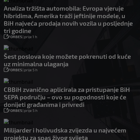
Analiza tržišta automobila: Evropa vjeruje
hibridima, Amerika traži jeftinije modele, u
BiH najveća prodaja novih vozila u posljednje
tri godine
FORBES
|
prije 1 h
Šest poslova koje možete pokrenuti od kuće
uz minimalna ulaganja
FORBES
|
prije 5 h
CBBiH zvanično aplicirala za pristupanje BiH
SEPA području – ovo su pogodnosti koje će
donijeti građanima i privredi
FORBES
|
prije 5 h
Milijarder i holivudska zvijezda u najvećem
projektu za spas živog svijeta