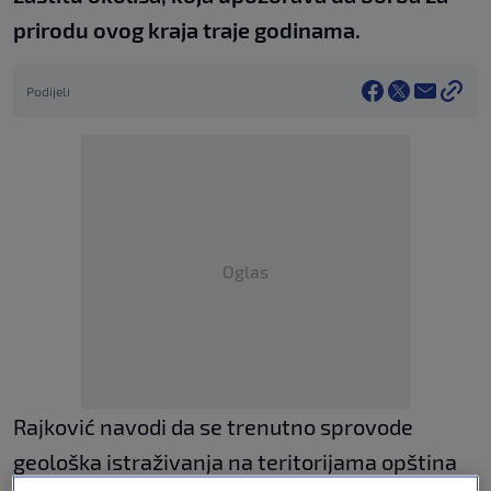
prirodu ovog kraja traje godinama.
Podijeli
Oglas
Rajković navodi da se trenutno sprovode
geološka istraživanja na teritorijama opština