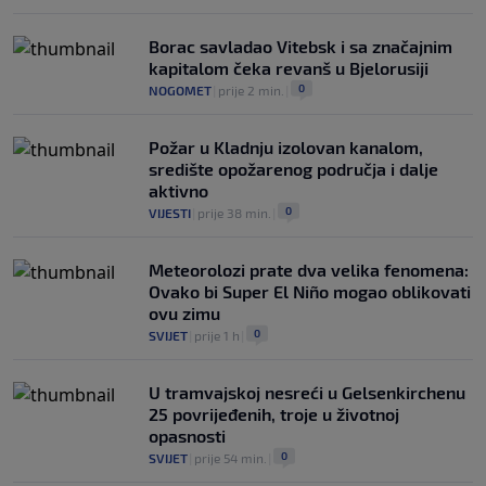
Borac savladao Vitebsk i sa značajnim
kapitalom čeka revanš u Bjelorusiji
0
NOGOMET
|
prije 2 min.
|
Požar u Kladnju izolovan kanalom,
središte opožarenog područja i dalje
aktivno
0
VIJESTI
|
prije 38 min.
|
Meteorolozi prate dva velika fenomena:
Ovako bi Super El Niño mogao oblikovati
ovu zimu
0
SVIJET
|
prije 1 h
|
U tramvajskoj nesreći u Gelsenkirchenu
25 povrijeđenih, troje u životnoj
opasnosti
0
SVIJET
|
prije 54 min.
|