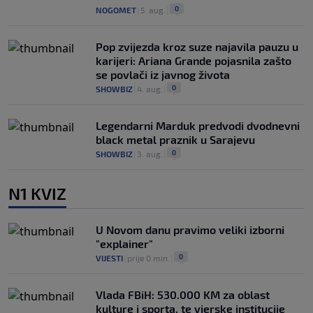
0
NOGOMET
|
5. aug.
|
Pop zvijezda kroz suze najavila pauzu u
karijeri: Ariana Grande pojasnila zašto
se povlači iz javnog života
0
SHOWBIZ
|
4. aug.
|
Legendarni Marduk predvodi dvodnevni
black metal praznik u Sarajevu
0
SHOWBIZ
|
3. aug.
|
N1 KVIZ
U Novom danu pravimo veliki izborni
"explainer"
0
VIJESTI
|
prije 0 min.
|
Vlada FBiH: 530.000 KM za oblast
kulture i sporta, te vjerske institucije