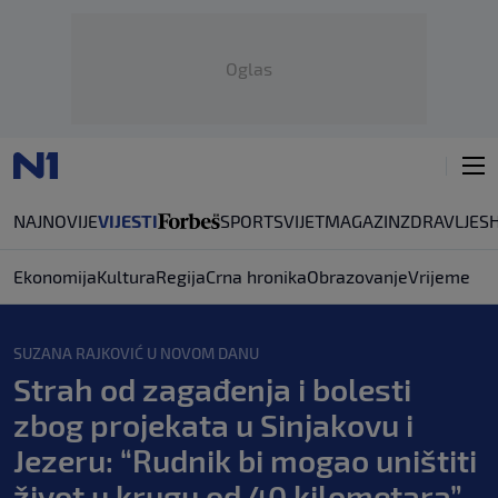
Oglas
NAJNOVIJE
VIJESTI
SPORT
SVIJET
MAGAZIN
ZDRAVLJE
S
Ekonomija
Kultura
Regija
Crna hronika
Obrazovanje
Vrijeme
SUZANA RAJKOVIĆ U NOVOM DANU
Strah od zagađenja i bolesti
zbog projekata u Sinjakovu i
Jezeru: “Rudnik bi mogao uništiti
život u krugu od 40 kilometara”