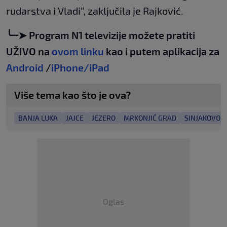
rudarstva i Vladi“, zaključila je Rajković.
╰┈➤ Program N1 televizije možete pratiti
UŽIVO na
ovom linku
kao i putem aplikacija za
Android
/
iPhone/iPad
Više tema kao što je ova?
BANJA LUKA
JAJCE
JEZERO
MRKONJIĆ GRAD
SINJAKOVO
Oglas