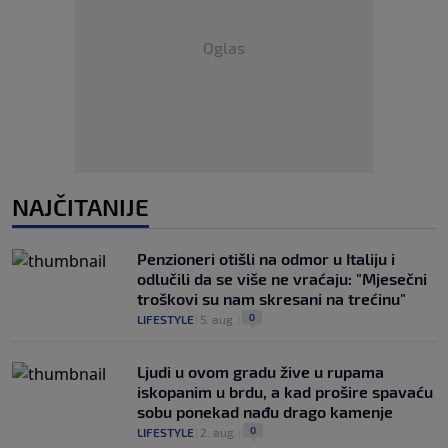
Oglas
NAJČITANIJE
Penzioneri otišli na odmor u Italiju i
odlučili da se više ne vraćaju: "Mjesečni
troškovi su nam skresani na trećinu"
0
LIFESTYLE
|
5. aug.
|
Ljudi u ovom gradu žive u rupama
iskopanim u brdu, a kad prošire spavaću
sobu ponekad nađu drago kamenje
0
LIFESTYLE
|
2. aug.
|