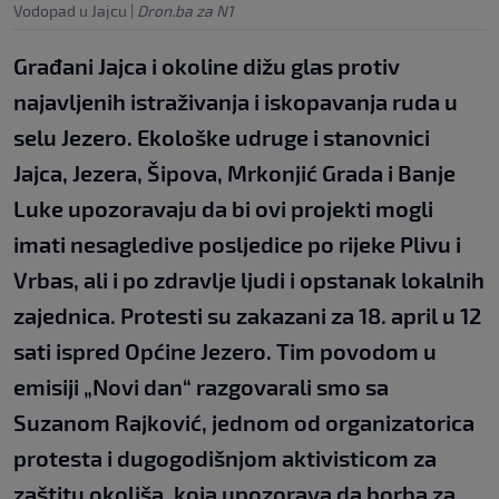
Vodopad u Jajcu
|
Dron.ba za N1
Građani Jajca i okoline dižu glas protiv
najavljenih istraživanja i iskopavanja ruda u
selu Jezero. Ekološke udruge i stanovnici
Jajca, Jezera, Šipova, Mrkonjić Grada i Banje
Luke upozoravaju da bi ovi projekti mogli
imati nesagledive posljedice po rijeke Plivu i
Vrbas, ali i po zdravlje ljudi i opstanak lokalnih
zajednica. Protesti su zakazani za 18. april u 12
sati ispred Općine Jezero. Tim povodom u
emisiji „Novi dan“ razgovarali smo sa
Suzanom Rajković, jednom od organizatorica
protesta i dugogodišnjom aktivisticom za
zaštitu okoliša, koja upozorava da borba za