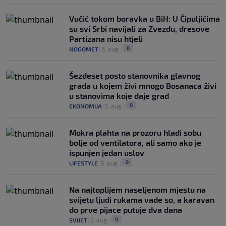
Vučić tokom boravka u BiH: U Čipuljićima
su svi Srbi navijali za Zvezdu, dresove
Partizana nisu htjeli
0
NOGOMET
|
6. aug.
|
Šezdeset posto stanovnika glavnog
grada u kojem živi mnogo Bosanaca živi
u stanovima koje daje grad
0
EKONOMIJA
|
5. aug.
|
Mokra plahta na prozoru hladi sobu
bolje od ventilatora, ali samo ako je
ispunjen jedan uslov
0
LIFESTYLE
|
5. aug.
|
Na najtoplijem naseljenom mjestu na
svijetu ljudi rukama vade so, a karavan
do prve pijace putuje dva dana
0
SVIJET
|
5. aug.
|