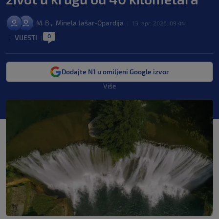
,
M. B.
Minela Jašar-Opardija
|
13. apr. 2026. 09:44
0
VIJESTI
|
|
Dodajte N1 u omiljeni Google izvor
Više