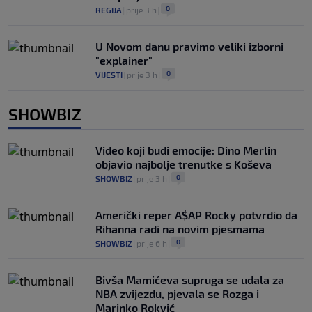
0
REGIJA
|
prije 3 h
|
U Novom danu pravimo veliki izborni
"explainer"
0
VIJESTI
|
prije 3 h
|
SHOWBIZ
Video koji budi emocije: Dino Merlin
objavio najbolje trenutke s Koševa
0
SHOWBIZ
|
prije 3 h
|
Američki reper A$AP Rocky potvrdio da
Rihanna radi na novim pjesmama
0
SHOWBIZ
|
prije 6 h
|
Bivša Mamićeva supruga se udala za
NBA zvijezdu, pjevala se Rozga i
Marinko Rokvić