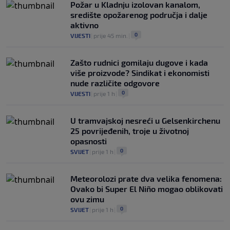
Požar u Kladnju izolovan kanalom,
središte opožarenog područja i dalje
aktivno
0
VIJESTI
|
prije 45 min.
|
Zašto rudnici gomilaju dugove i kada
više proizvode? Sindikat i ekonomisti
nude različite odgovore
0
VIJESTI
|
prije 1 h
|
U tramvajskoj nesreći u Gelsenkirchenu
25 povrijeđenih, troje u životnoj
opasnosti
0
SVIJET
|
prije 1 h
|
Meteorolozi prate dva velika fenomena:
Ovako bi Super El Niño mogao oblikovati
ovu zimu
0
SVIJET
|
prije 1 h
|