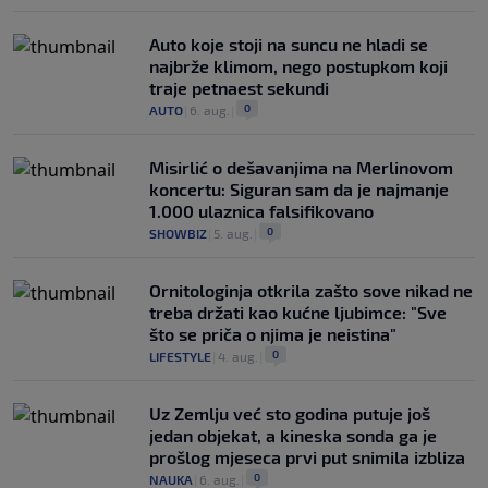
Auto koje stoji na suncu ne hladi se
najbrže klimom, nego postupkom koji
traje petnaest sekundi
0
AUTO
|
6. aug.
|
Misirlić o dešavanjima na Merlinovom
koncertu: Siguran sam da je najmanje
1.000 ulaznica falsifikovano
0
SHOWBIZ
|
5. aug.
|
Ornitologinja otkrila zašto sove nikad ne
treba držati kao kućne ljubimce: "Sve
što se priča o njima je neistina"
0
LIFESTYLE
|
4. aug.
|
Uz Zemlju već sto godina putuje još
jedan objekat, a kineska sonda ga je
prošlog mjeseca prvi put snimila izbliza
0
NAUKA
|
6. aug.
|