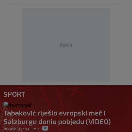
Oglas
SPORT
Tabaković riješio evropski meč i
Salzburgu donio pobjedu (VIDEO)
0
NOGOMET
|
prije 0 min.
|