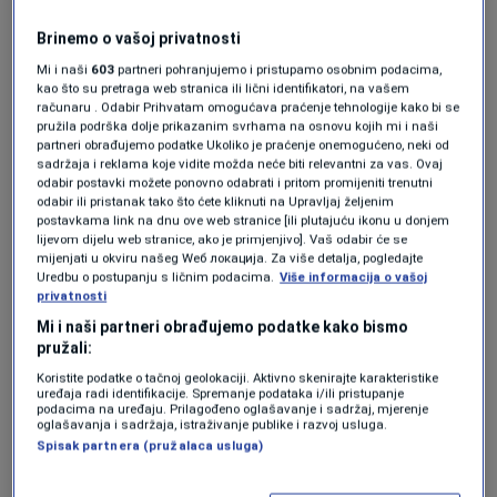
Jezero, Mrkonjić Grad i Šipovo, te da postoje
dva istražna polja – Sinjakovo, koje obuhvata
Brinemo o vašoj privatnosti
Mi i naši
603
partneri pohranjujemo i pristupamo osobnim podacima,
područje sve tri opštine, i istražno polje Jezero
kao što su pretraga web stranica ili lični identifikatori, na vašem
računaru . Odabir Prihvatam omogućava praćenje tehnologije kako bi se
koje se nalazi isključivo na teritoriji ove
pružila podrška dolje prikazanim svrhama na osnovu kojih mi i naši
opštine. Kako je pojasnila, istraživanja se
partneri obrađujemo podatke Ukoliko je praćenje onemogućeno, neki od
sadržaja i reklama koje vidite možda neće biti relevantni za vas. Ovaj
trenutno odvijaju na brdu Otomalj u opštini
odabir postavki možete ponovno odabrati i pritom promijeniti trenutni
odabir ili pristanak tako što ćete kliknuti na Upravljaj željenim
Jezero, a bušotina je udaljena svega 200 do
postavkama link na dnu ove web stranice [ili plutajuću ikonu u donjem
lijevom dijelu web stranice, ako je primjenjivo]. Vaš odabir će se
300 metara vazdušne linije od rijeke Plive.
mijenjati u okviru našeg Wеб локација. Za više detalja, pogledajte
Uredbu o postupanju s ličnim podacima.
Više informacija o vašoj
privatnosti
„Geološka istraživanja su, u stvari, samo korak
Mi i naši partneri obrađujemo podatke kako bismo
ka izdavanju koncesije za otvaranje rudnika i
pružali:
eksploataciju ruda. Pitanje je samo koliko će se
Koristite podatke o tačnoj geolokaciji. Aktivno skenirajte karakteristike
uređaja radi identifikacije. Spremanje podataka i/ili pristupanje
podacima na uređaju. Prilagođeno oglašavanje i sadržaj, mjerenje
naći čega na tim lokacijama i da li će to biti
oglašavanja i sadržaja, istraživanje publike i razvoj usluga.
ekonomski isplativo. Naredni korak je da se
Spisak partnera (pružalaca usluga)
sačekaju rezultati potpunih istraživanja kako