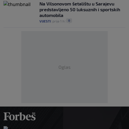
Na Vilsonovom šetalištu u Sarajevu
predstavljeno 50 luksuznih i sportskih
automobila
0
VIJESTI
|
prije 1 h
|
Oglas