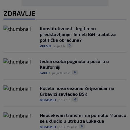
ZDRAVLJE
Konstitutivnost i legitimno
predstavljanje: Temelj BiH ili alat za
političke obračune?
0
VIJESTI
|
prije 1 h
|
Jedna osoba poginula u požaru u
Kaliforniji
0
SVIJET
|
prije 18 min
|
Počela nova sezona: Željezničar na
Grbavici savladao BSK
0
NOGOMET
|
prije 1 h
|
Neočekivan transfer na pomolu: Monaco
se uključio u utrku za Lukakua
0
NOGOMET
|
prije 39 min
|