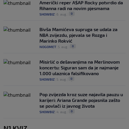
Američki reper A$AP Rocky potvrdio da
Rihanna radi na novim pjesmama
0
SHOWBIZ
|
6. aug.
|
Bivša Mamićeva supruga se udala za
NBA zvijezdu, pjevala se Rozga i
Marinko Rokvić
0
NOGOMET
|
5. aug.
|
Misirlić o dešavanjima na Merlinovom
koncertu: Siguran sam da je najmanje
1.000 ulaznica falsifikovano
0
SHOWBIZ
|
5. aug.
|
Pop zvijezda kroz suze najavila pauzu u
karijeri: Ariana Grande pojasnila zašto
se povlači iz javnog života
0
SHOWBIZ
|
4. aug.
|
N1 KVIZ