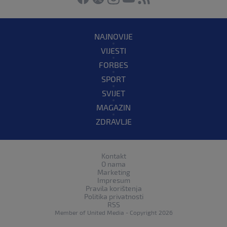
NAJNOVIJE
VIJESTI
FORBES
SPORT
SVIJET
MAGAZIN
ZDRAVLJE
Kontakt
O nama
Marketing
Impresum
Pravila korištenja
Politika privatnosti
RSS
Member of
United Media
- Copyright 2026