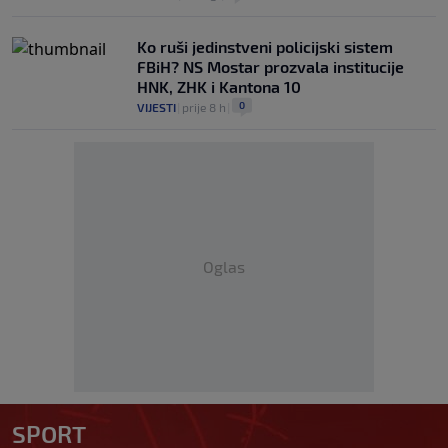
Ko ruši jedinstveni policijski sistem
FBiH? NS Mostar prozvala institucije
HNK, ZHK i Kantona 10
0
VIJESTI
|
prije 8 h
|
Oglas
SPORT