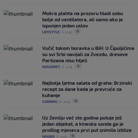
Mokra plahta na prozoru hladi sobu
bolje od ventilatora, ali samo ako je
ispunjen jedan uslov
0
LIFESTYLE
|
5. aug.
|
Vučić tokom boravka u BiH: U Čipuljićima
su svi Srbi navijali za Zvezdu, dresove
Partizana nisu htjeli
0
NOGOMET
|
6. aug.
|
Najbolja ljetna salata od graha: Brzinski
recept za dane kada je prevruće za
kuhanje
0
COOKING
|
6. aug.
|
Uz Zemlju već sto godina putuje još
jedan objekat, a kineska sonda ga je
prošlog mjeseca prvi put snimila izbliza
0
NAUKA
|
6. aug.
|