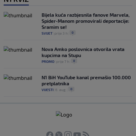
Bijela kuća razbjesnila fanove Marvela,
Spider-Manom promovirali deportacije:
Sramim se!
0
SVIJET
|
prije 3 h
|
Nova Amko poslovnica otvorila vrata
kupcima na Stupu
0
PROMO
|
prije 7 h
|
N1 BiH YouTube kanal premašio 100.000
pretplatnika
0
VIJESTI
|
6. aug.
|