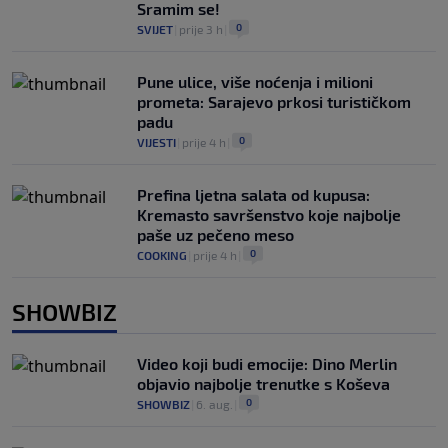
Sramim se!
0
SVIJET
|
prije 3 h
|
Pune ulice, više noćenja i milioni
prometa: Sarajevo prkosi turističkom
padu
0
VIJESTI
|
prije 4 h
|
Prefina ljetna salata od kupusa:
Kremasto savršenstvo koje najbolje
paše uz pečeno meso
0
COOKING
|
prije 4 h
|
SHOWBIZ
Video koji budi emocije: Dino Merlin
objavio najbolje trenutke s Koševa
0
SHOWBIZ
|
6. aug.
|