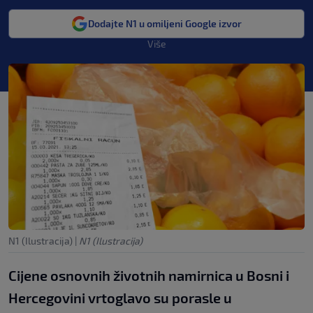
Dodajte N1 u omiljeni Google izvor
Više
N1 (Ilustracija)
|
N1 (Ilustracija)
Cijene osnovnih životnih namirnica u Bosni i
Hercegovini vrtoglavo su porasle u