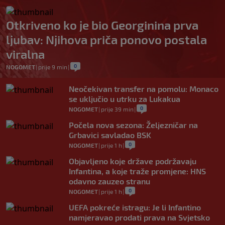
Otkriveno ko je bio Georginina prva
ljubav: Njihova priča ponovo postala
viralna
0
NOGOMET
|
prije 9 min
|
Neočekivan transfer na pomolu: Monaco
se uključio u utrku za Lukakua
0
NOGOMET
|
prije 39 min
|
Počela nova sezona: Željezničar na
Grbavici savladao BSK
0
NOGOMET
|
prije 1 h
|
Objavljeno koje države podržavaju
Infantina, a koje traže promjene: HNS
odavno zauzeo stranu
0
NOGOMET
|
prije 1 h
|
UEFA pokreće istragu: Je li Infantino
namjeravao prodati prava na Svjetsko