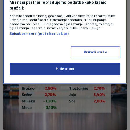
Mi i naši partneri obrađujemo podatke kako bismo
osnovni prehrambeni artikli. Na prvom mjestu
pružali:
ulje, za 18,6 posto u odnosu na januar prošle
Koristite podatke o tačnoj geolokaciji. Aktivno skenirajte karakteristike
uređaja radi identifikacije. Spremanje podataka i/ili pristupanje
godine, a tu su i brašno, šećer, riža, jaja. Blagi
podacima na uređaju. Prilagođeno oglašavanje i sadržaj, mjerenje
oglašavanja i sadržaja, istraživanje publike i razvoj usluga.
pad mlijeka i mesa, osim piletine. No ovo su tek
Spisak partnera (pružalaca usluga)
osnovni artikli.
Prikaži svrhe
Prihvatam