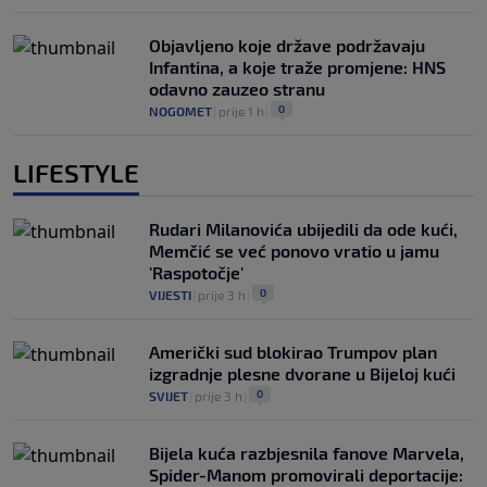
Objavljeno koje države podržavaju
Infantina, a koje traže promjene: HNS
odavno zauzeo stranu
0
NOGOMET
|
prije 1 h
|
LIFESTYLE
Rudari Milanovića ubijedili da ode kući,
Memčić se već ponovo vratio u jamu
'Raspotočje'
0
VIJESTI
|
prije 3 h
|
Američki sud blokirao Trumpov plan
izgradnje plesne dvorane u Bijeloj kući
0
SVIJET
|
prije 3 h
|
Bijela kuća razbjesnila fanove Marvela,
Spider-Manom promovirali deportacije: