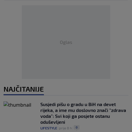
Oglas
NAJČITANIJE
Susjedi pišu o gradu u BiH na devet
rijeka, a ime mu doslovno znači "zdrava
voda": Svi koji ga posjete ostanu
oduševljeni
0
LIFESTYLE
|
prije 8 h
|