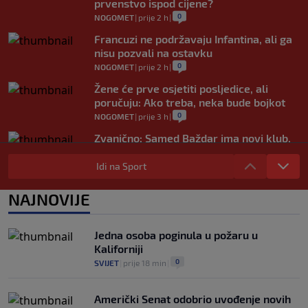
prvenstvo ispod cijene?
0
NOGOMET
|
prije 2 h
|
Francuzi ne podržavaju Infantina, ali ga
nisu pozvali na ostavku
0
NOGOMET
|
prije 2 h
|
Žene će prve osjetiti posljedice, ali
poručuju: Ako treba, neka bude bojkot
0
NOGOMET
|
prije 3 h
|
Zvanično: Samed Baždar ima novi klub,
zadužio broj sa velikom "težinom"
Idi na Sport
0
NOGOMET
|
prije 5 h
|
Prije nekoliko godina zaludjela je
NAJNOVIJE
internet, a onda nestala iz javnosti: Svi
se pitaju gdje je i šta radi (VIDEO)
0
OSTALI SPORTOVI
|
prije 5 h
|
Jedna osoba poginula u požaru u
Kaliforniji
0
SVIJET
|
prije 18 min
|
Američki Senat odobrio uvođenje novih