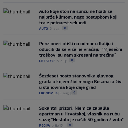
Auto koje stoji na suncu ne hladi se
najbrže klimom, nego postupkom koji
traje petnaest sekundi
0
AUTO
|
6. aug.
|
Penzioneri otišli na odmor u Italiju i
odlučili da se više ne vraćaju: "Mjesečni
troškovi su nam skresani na trećinu"
0
LIFESTYLE
|
5. aug.
|
Šezdeset posto stanovnika glavnog
grada u kojem živi mnogo Bosanaca živi
u stanovima koje daje grad
0
EKONOMIJA
|
5. aug.
|
Šokantni prizori: Njemica zapalila
apartman u Hrvatskoj, vlasnik na rubu
suza; "Nestalo je naših 50 godina života"
0
REGIJA
|
prije 15 h
|