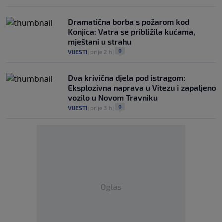
Dramatična borba s požarom kod
Konjica: Vatra se približila kućama,
mještani u strahu
0
VIJESTI
|
prije 2 h
|
Dva krivična djela pod istragom:
Eksplozivna naprava u Vitezu i zapaljeno
vozilo u Novom Travniku
0
VIJESTI
|
prije 3 h
|
Oglas