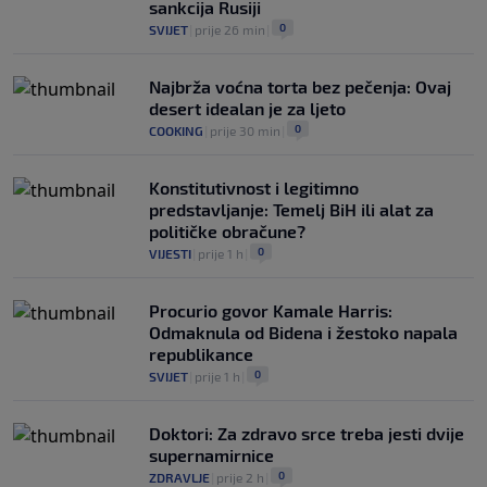
sankcija Rusiji
0
SVIJET
|
prije 26 min
|
Najbrža voćna torta bez pečenja: Ovaj
desert idealan je za ljeto
0
COOKING
|
prije 30 min
|
Konstitutivnost i legitimno
predstavljanje: Temelj BiH ili alat za
političke obračune?
0
VIJESTI
|
prije 1 h
|
Procurio govor Kamale Harris:
Odmaknula od Bidena i žestoko napala
republikance
0
SVIJET
|
prije 1 h
|
Doktori: Za zdravo srce treba jesti dvije
supernamirnice
0
ZDRAVLJE
|
prije 2 h
|