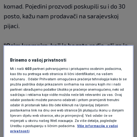
komad. Pojedini prozvodi poskupili su i do 30
posto, kažu nam prodavači na sarajevskoj
pijaci.
“Osim krompira, koji je bogato rodio, ali ga je
zbog prekomjernog uvoza, nemoguće prodati
Brinemo o vašoj privatnosti
dovoljno da se isplati”
, dodaje Zlatko koji se
Mi i naši
603
partneri pohranjujemo i pristupamo osobnim podacima,
bavi pretežno prozvodnjom krompira.
kao što su pretraga web stranica ili lični identifikatori, na vašem
računaru . Odabir Prihvatam omogućava praćenje tehnologije kako bi se
pružila podrška dolje prikazanim svrhama na osnovu kojih mi i naši
partneri obrađujemo podatke Ukoliko je praćenje onemogućeno, neki od
“Pet kila tri marke ili deset kila pet maraka. A
sadržaja i reklama koje vidite možda neće biti relevantni za vas. Ovaj
odabir postavki možete ponovno odabrati i pritom promijeniti trenutni
tržni centri idu još i niže”,
dodaje.
odabir ili pristanak tako što ćete kliknuti na Upravljaj željenim
postavkama link na dnu ove web stranice [ili plutajuću ikonu u donjem
lijevom dijelu web stranice, ako je primjenjivo]. Vaš odabir će se
mijenjati u okviru našeg Wеб локација. Za više detalja, pogledajte
Podaci Agencije za statistiku kažu, u odnosu na
Uredbu o postupanju s ličnim podacima.
Više informacija o vašoj
privatnosti
prethodnu godinu značajno su poskupili