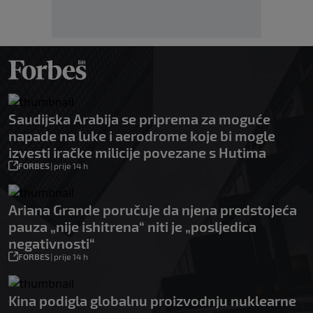
Saudijska Arabija se priprema za moguće
napade na luke i aerodrome koje bi mogle
izvesti iračke milicije povezane s Hutima
FORBES
|
prije 14 h
Ariana Grande poručuje da njena predstojeća
pauza „nije ishitrena“ niti je „posljedica
negativnosti“
FORBES
|
prije 14 h
Kina podigla globalnu proizvodnju nuklearne