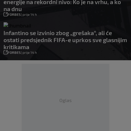
energije na rekordni nivo: Ko je na vrhu, a ko
na dnu
FORBES
|
prije 14 h
Infantino se izvinio zbog „grešaka“, ali će
ostati predsjednik FIFA-e uprkos sve glasnijim
kritikama
FORBES
|
prije 14 h
Oglas