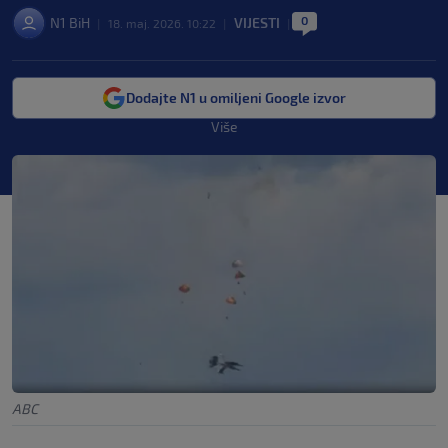
0
N1 BiH
VIJESTI
|
18. maj. 2026. 10:22
|
|
Dodajte N1 u omiljeni Google izvor
Više
ABC