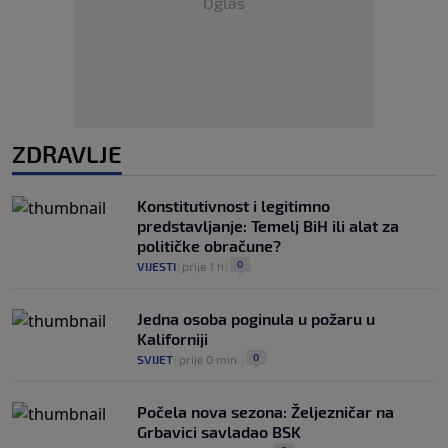
Oglas
ZDRAVLJE
Konstitutivnost i legitimno
predstavljanje: Temelj BiH ili alat za
političke obračune?
0
VIJESTI
|
prije 1 h
|
Jedna osoba poginula u požaru u
Kaliforniji
0
SVIJET
|
prije 0 min.
|
Počela nova sezona: Željezničar na
Grbavici savladao BSK