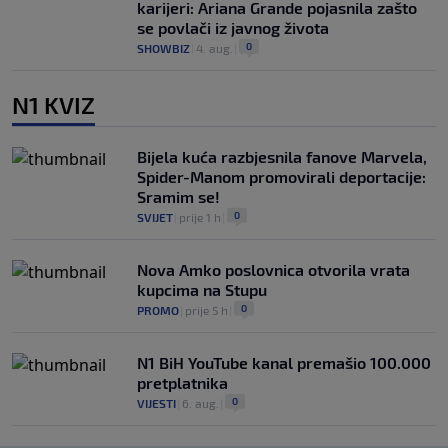
karijeri: Ariana Grande pojasnila zašto
se povlači iz javnog života
0
SHOWBIZ
|
4. aug.
|
N1 KVIZ
Bijela kuća razbjesnila fanove Marvela,
Spider-Manom promovirali deportacije:
Sramim se!
0
SVIJET
|
prije 1 h
|
Nova Amko poslovnica otvorila vrata
kupcima na Stupu
0
PROMO
|
prije 5 h
|
N1 BiH YouTube kanal premašio 100.000
pretplatnika
0
VIJESTI
|
6. aug.
|