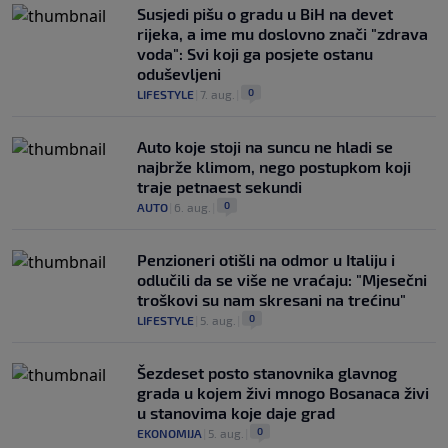
Susjedi pišu o gradu u BiH na devet
rijeka, a ime mu doslovno znači "zdrava
voda": Svi koji ga posjete ostanu
oduševljeni
0
LIFESTYLE
|
7. aug.
|
Auto koje stoji na suncu ne hladi se
najbrže klimom, nego postupkom koji
traje petnaest sekundi
0
AUTO
|
6. aug.
|
Penzioneri otišli na odmor u Italiju i
odlučili da se više ne vraćaju: "Mjesečni
troškovi su nam skresani na trećinu"
0
LIFESTYLE
|
5. aug.
|
Šezdeset posto stanovnika glavnog
grada u kojem živi mnogo Bosanaca živi
u stanovima koje daje grad
0
EKONOMIJA
|
5. aug.
|