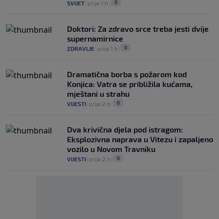
0
SVIJET
|
prije 1 h
|
Doktori: Za zdravo srce treba jesti dvije
supernamirnice
0
ZDRAVLJE
|
prije 1 h
|
Dramatična borba s požarom kod
Konjica: Vatra se približila kućama,
mještani u strahu
0
VIJESTI
|
prije 2 h
|
Dva krivična djela pod istragom:
Eksplozivna naprava u Vitezu i zapaljeno
vozilo u Novom Travniku
0
VIJESTI
|
prije 2 h
|