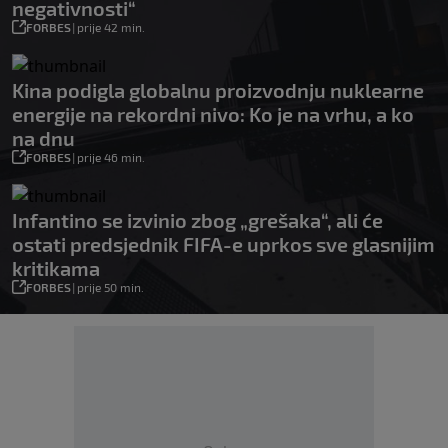
negativnosti“
FORBES
|
prije 42 min.
Kina podigla globalnu proizvodnju nuklearne
energije na rekordni nivo: Ko je na vrhu, a ko
na dnu
FORBES
|
prije 46 min.
Infantino se izvinio zbog „grešaka“, ali će
ostati predsjednik FIFA-e uprkos sve glasnijim
kritikama
FORBES
|
prije 50 min.