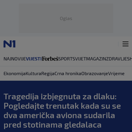
Oglas
NAJNOVIJE
VIJESTI
SPORT
SVIJET
MAGAZIN
ZDRAVLJE
S
Ekonomija
Kultura
Regija
Crna hronika
Obrazovanje
Vrijeme
Tragedija izbjegnuta za dlaku:
Pogledajte trenutak kada su se
dva američka aviona sudarila
pred stotinama gledalaca