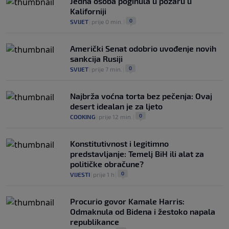
Jedna osoba poginula u požaru u
Kaliforniji
0
SVIJET
|
prije 0 min.
|
Američki Senat odobrio uvođenje novih
sankcija Rusiji
0
SVIJET
|
prije 7 min.
|
Najbrža voćna torta bez pečenja: Ovaj
desert idealan je za ljeto
0
COOKING
|
prije 12 min.
|
Konstitutivnost i legitimno
predstavljanje: Temelj BiH ili alat za
političke obračune?
0
VIJESTI
|
prije 1 h
|
Procurio govor Kamale Harris:
Odmaknula od Bidena i žestoko napala
republikance