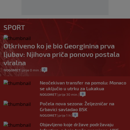
SPORT
Otkriveno ko je bio Georginina prva
ljubav: Njihova priča ponovo postala
viralna
0
NOGOMET
|
prije 0 min.
|
Neočekivan transfer na pomolu: Monaco
se uključio u utrku za Lukakua
0
NOGOMET
|
prije 30 min.
|
Počela nova sezona: Željezničar na
Grbavici savladao BSK
0
NOGOMET
|
prije 1 h
|
Objavljeno koje države podržavaju