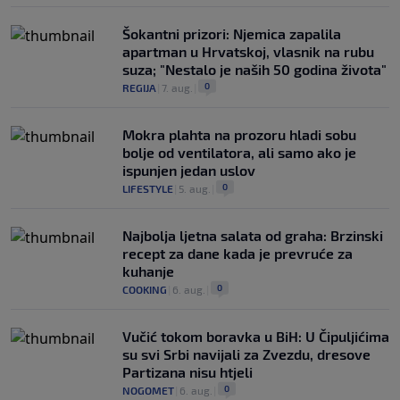
Šokantni prizori: Njemica zapalila
apartman u Hrvatskoj, vlasnik na rubu
suza; "Nestalo je naših 50 godina života"
0
REGIJA
|
7. aug.
|
Mokra plahta na prozoru hladi sobu
bolje od ventilatora, ali samo ako je
ispunjen jedan uslov
0
LIFESTYLE
|
5. aug.
|
Najbolja ljetna salata od graha: Brzinski
recept za dane kada je prevruće za
kuhanje
0
COOKING
|
6. aug.
|
Vučić tokom boravka u BiH: U Čipuljićima
su svi Srbi navijali za Zvezdu, dresove
Partizana nisu htjeli
0
NOGOMET
|
6. aug.
|