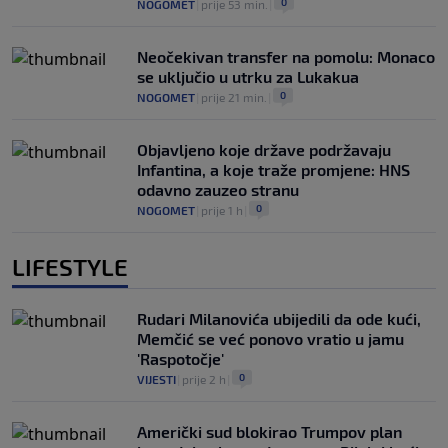
0
NOGOMET
|
prije 53 min.
|
Neočekivan transfer na pomolu: Monaco
se uključio u utrku za Lukakua
0
NOGOMET
|
prije 21 min.
|
Objavljeno koje države podržavaju
Infantina, a koje traže promjene: HNS
odavno zauzeo stranu
0
NOGOMET
|
prije 1 h
|
LIFESTYLE
Rudari Milanovića ubijedili da ode kući,
Memčić se već ponovo vratio u jamu
'Raspotočje'
0
VIJESTI
|
prije 2 h
|
Američki sud blokirao Trumpov plan