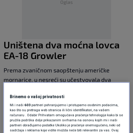
Oglas
Uništena dva moćna lovca
EA-18 Growler
Prema zvaničnom saopštenju američke
mornarice, u nesreći su učestvovala dva
napredna aviona za elektronsko ratovanje
EA-
Brinemo o vašoj privatnosti
18 Growler
. Letjelice su bile dodijeljene
Mi i naši
603
partneri pohranjujemo i pristupamo osobnim podacima,
Eskadrili za elektronske napade iz baze na
kao što su pretraga web stranica ili lični identifikatori, na vašem
računaru . Odabir Prihvatam omogućava praćenje tehnologije kako bi se
ostrvu Whidbey u državi Washington.
pružila podrška dolje prikazanim svrhama na osnovu kojih mi i naši
partneri obrađujemo podatke Ukoliko je praćenje onemogućeno, neki od
sadržaja i reklama koje vidite možda neće biti relevantni za vas. Ovaj
Do sudara je došlo oko 12:10 sati po lokalnom