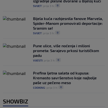
izgradnje plesne dvorane u Bijeloj kući
0
SVIJET
|
prije 3 h
|
Bijela kuća razbjesnila fanove Marvela,
Spider-Manom promovirali deportacije:
Sramim se!
0
SVIJET
|
prije 3 h
|
Pune ulice, više noćenja i milioni
prometa: Sarajevo prkosi turističkom
padu
0
VIJESTI
|
prije 3 h
|
Prefina ljetna salata od kupusa:
Kremasto savršenstvo koje najbolje
paše uz pečeno meso
0
COOKING
|
prije 3 h
|
SHOWBIZ