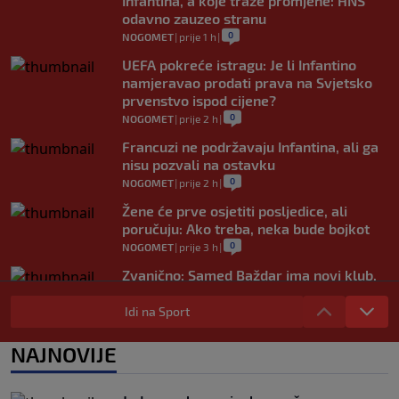
Infantina, a koje traže promjene: HNS
odavno zauzeo stranu
0
NOGOMET
|
prije 1 h
|
UEFA pokreće istragu: Je li Infantino
namjeravao prodati prava na Svjetsko
prvenstvo ispod cijene?
0
NOGOMET
|
prije 2 h
|
Francuzi ne podržavaju Infantina, ali ga
nisu pozvali na ostavku
0
NOGOMET
|
prije 2 h
|
Žene će prve osjetiti posljedice, ali
poručuju: Ako treba, neka bude bojkot
0
NOGOMET
|
prije 3 h
|
Zvanično: Samed Baždar ima novi klub,
zadužio broj sa velikom "težinom"
Idi na Sport
0
NOGOMET
|
prije 5 h
|
Prije nekoliko godina zaludjela je
NAJNOVIJE
internet, a onda nestala iz javnosti: Svi
se pitaju gdje je i šta radi (VIDEO)
0
OSTALI SPORTOVI
|
prije 5 h
|