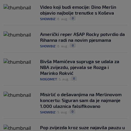
Video koji budi emocije: Dino Merlin
objavio najbolje trenutke s Koševa
0
SHOWBIZ
|
6. aug.
|
Američki reper A$AP Rocky potvrdio da
Rihanna radi na novim pjesmama
0
SHOWBIZ
|
6. aug.
|
Bivša Mamićeva supruga se udala za
NBA zvijezdu, pjevala se Rozga i
Marinko Rokvić
0
NOGOMET
|
5. aug.
|
Misirlić o dešavanjima na Merlinovom
koncertu: Siguran sam da je najmanje
1.000 ulaznica falsifikovano
0
SHOWBIZ
|
5. aug.
|
Pop zvijezda kroz suze najavila pauzu u