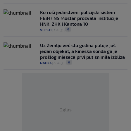
Ko ruši jedinstveni policijski sistem
FBiH? NS Mostar prozvala institucije
HNK, ZHK i Kantona 10
0
VIJESTI
|
7. aug.
|
Uz Zemlju već sto godina putuje još
jedan objekat, a kineska sonda ga je
prošlog mjeseca prvi put snimila izbliza
0
NAUKA
|
6. aug.
|
Oglas