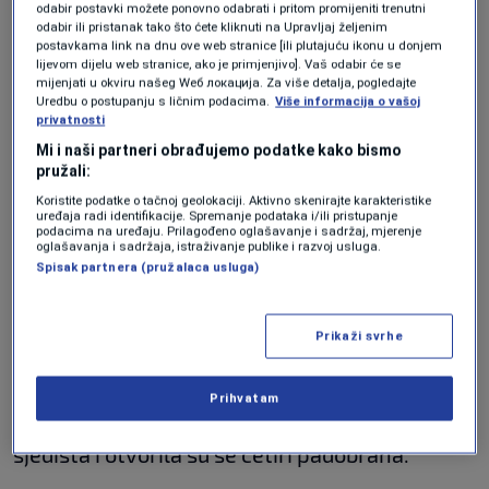
odabir postavki možete ponovno odabrati i pritom promijeniti trenutni
vremenu, dok su posade izvodile zahtjevne
odabir ili pristanak tako što ćete kliknuti na Upravljaj željenim
postavkama link na dnu ove web stranice [ili plutajuću ikonu u donjem
demonstracije bliskog leta.
lijevom dijelu web stranice, ako je primjenjivo]. Vaš odabir će se
mijenjati u okviru našeg Wеб локација. Za više detalja, pogledajte
Uredbu o postupanju s ličnim podacima.
Više informacija o vašoj
Čudo na nebu: Sva četiri
privatnosti
Mi i naši partneri obrađujemo podatke kako bismo
člana posade se
pružali:
Koristite podatke o tačnoj geolokaciji. Aktivno skenirajte karakteristike
uspješno katapultirala
uređaja radi identifikacije. Spremanje podataka i/ili pristupanje
podacima na uređaju. Prilagođeno oglašavanje i sadržaj, mjerenje
oglašavanja i sadržaja, istraživanje publike i razvoj usluga.
Spisak partnera (pružalaca usluga)
Snimci koje su zabilježili šokirani očevici
prikazuju dramatične sekunde u kojima su se
Prikaži svrhe
avioni dodirnuli u zraku, nakon čega su počeli
strmoglavo padati prema tlu. U trenucima koji
Prihvatam
su djelovali kao vječnost, iz buktinja su izletjela
sjedišta i otvorila su se četiri padobrana.