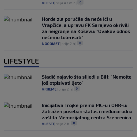
0
VIJESTI
|
prije 43 min
|
Horde zla poručile da neće ići u
Vrapčiće, a upravu FK Sarajevo okrivili
za neigranje na Koševu: "Ovakav odnos
nećemo tolerisati"
0
NOGOMET
|
prije 2 h
|
LIFESTYLE
Sladić najavio šta slijedi u BiH: "Nemojte
još otpisivati ljeto"
0
VRIJEME
|
prije 2 h
|
Inicijativa Trojke prema PIC-u i OHR-u:
Zatražen poseban status i međunarodna
zaštita Memorijalnog centra Srebrenica
0
VIJESTI
|
prije 2 h
|