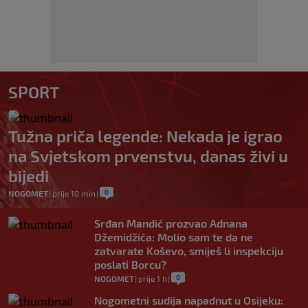
SPORT
Tužna priča legende: Nekada je igrao
na Svjetskom prvenstvu, danas živi u
bijedi
0
NOGOMET
|
prije 10 min
|
Srđan Mandić prozvao Adnana
Džemidžića: Molio sam te da ne
zatvarate Koševo, smiješ li inspekciju
poslati Borcu?
0
NOGOMET
|
prije 1 h
|
Nogometni sudija napadnut u Osijeku: