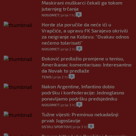
Maskirani muškarci čekali ga tokom
jutarnjeg trčanja
0
NOGOMET
|
prije 1 h
|
Horde zla poručile da neće ići u
Vrapčiće, a upravu FK Sarajevo okrivili
za neigranje na Koševu: "Ovakav odnos
nećemo tolerisati"
0
NOGOMET
|
prije 2 h
|
Đoković predložio promjene u tenisu,
Amerikanac komentarisao: Interesantno
da Novak to predlaže
0
TENIS
|
prije 2 h
|
Nakon Argentine, Infantino dobio
podršku i konfederacije: Jednoglasno
ponavljamo podršku predsjedniku
0
NOGOMET
|
prije 3 h
|
Tužne vijesti: Preminuo nekadašnji
prvak Jugoslavije
0
OSTALI SPORTOVI
|
prije 3 h
|