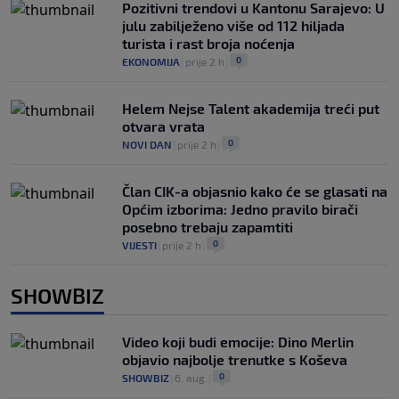
Pozitivni trendovi u Kantonu Sarajevo: U
julu zabilježeno više od 112 hiljada
turista i rast broja noćenja
0
EKONOMIJA
|
prije 2 h
|
Helem Nejse Talent akademija treći put
otvara vrata
0
NOVI DAN
|
prije 2 h
|
Član CIK-a objasnio kako će se glasati na
Općim izborima: Jedno pravilo birači
posebno trebaju zapamtiti
0
VIJESTI
|
prije 2 h
|
SHOWBIZ
Video koji budi emocije: Dino Merlin
objavio najbolje trenutke s Koševa
0
SHOWBIZ
|
6. aug.
|