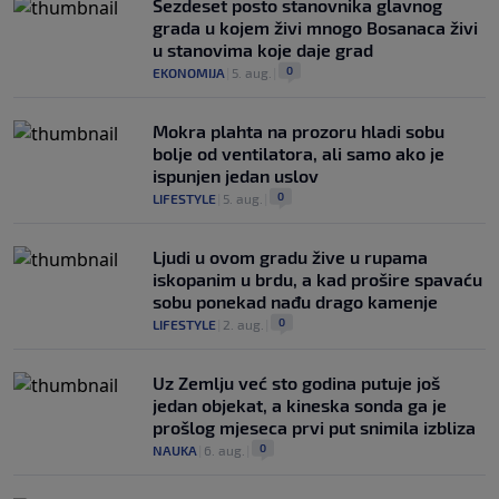
Šezdeset posto stanovnika glavnog
grada u kojem živi mnogo Bosanaca živi
u stanovima koje daje grad
0
EKONOMIJA
|
5. aug.
|
Mokra plahta na prozoru hladi sobu
bolje od ventilatora, ali samo ako je
ispunjen jedan uslov
0
LIFESTYLE
|
5. aug.
|
Ljudi u ovom gradu žive u rupama
iskopanim u brdu, a kad prošire spavaću
sobu ponekad nađu drago kamenje
0
LIFESTYLE
|
2. aug.
|
Uz Zemlju već sto godina putuje još
jedan objekat, a kineska sonda ga je
prošlog mjeseca prvi put snimila izbliza
0
NAUKA
|
6. aug.
|