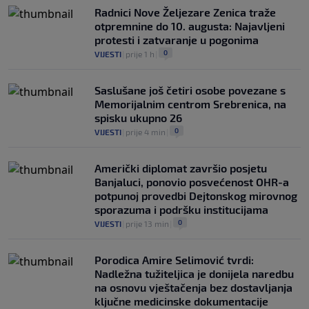
Radnici Nove Željezare Zenica traže
otpremnine do 10. augusta: Najavljeni
protesti i zatvaranje u pogonima
0
VIJESTI
|
prije 1 h
|
Saslušane još četiri osobe povezane s
Memorijalnim centrom Srebrenica, na
spisku ukupno 26
0
VIJESTI
|
prije 4 min
|
Američki diplomat završio posjetu
Banjaluci, ponovio posvećenost OHR-a
potpunoj provedbi Dejtonskog mirovnog
sporazuma i podršku institucijama
0
VIJESTI
|
prije 13 min
|
Porodica Amire Selimović tvrdi:
Nadležna tužiteljica je donijela naredbu
na osnovu vještačenja bez dostavljanja
ključne medicinske dokumentacije