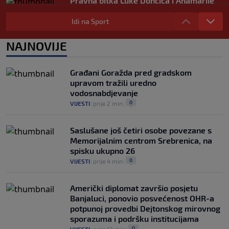
Pravna bitka Luke Dončića i Anamarije
Goltes seli se u Sloveniju: Spominje se
čak 50 miliona dolara
Idi na Sport
0
KOŠARKA
|
prije 4 h
|
NAJNOVIJE
Danas počinje nova sezona šampionata
BiH: Željezničar protiv novajlije na
Grbavici
Građani Goražda pred gradskom
0
NOGOMET
|
prije 4 h
|
upravom tražili uredno
vodosnabdjevanje
0
VIJESTI
|
prije 2 min
|
Saslušane još četiri osobe povezane s
Memorijalnim centrom Srebrenica, na
spisku ukupno 26
0
VIJESTI
|
prije 4 min
|
Američki diplomat završio posjetu
Banjaluci, ponovio posvećenost OHR-a
potpunoj provedbi Dejtonskog mirovnog
sporazuma i podršku institucijama
0