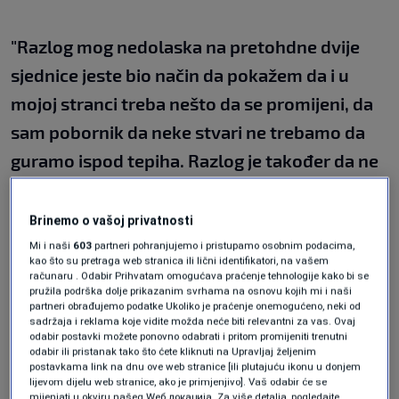
"Razlog mog nedolaska na pretohdne dvije
sjednice jeste bio način da pokažem da i u
mojoj stranci treba nešto da se promijeni, da
sam pobornik da neke stvari ne trebamo da
guramo ispod tepiha. Razlog je također da ne
želim da budem uspavan i da neću nikad biti
nedovoljno borben za neke projekte koji su
Brinemo o vašoj privatnosti
bitni za građane KS pa i šire. Također želim da
Mi i naši
603
partneri pohranjujemo i pristupamo osobnim podacima,
kao što su pretraga web stranica ili lični identifikatori, na vašem
se ogradim od nastupa svih zastupnika, a čak i
računaru . Odabir Prihvatam omogućava praćenje tehnologije kako bi se
pružila podrška dolje prikazanim svrhama na osnovu kojih mi i naši
iz kluba iz kojeg dolazim, na način na koji nije
partneri obrađujemo podatke Ukoliko je praćenje onemogućeno, neki od
sadržaja i reklama koje vidite možda neće biti relevantni za vas. Ovaj
primjeren za Skupštinu KS, a to jeste da
odabir postavki možete ponovno odabrati i pritom promijeniti trenutni
odabir ili pristanak tako što ćete kliknuti na Upravljaj željenim
vodimo mahalašku politiku, da se tako
postavkama link na dnu ove web stranice [ili plutajuću ikonu u donjem
lijevom dijelu web stranice, ako je primjenjivo]. Vaš odabir će se
izrazim. Podržavat ću sve one projekte koji su
mijenjati u okviru našeg Wеб локација. Za više detalja, pogledajte