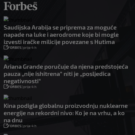
Saudijska Arabija se priprema za moguće
napade na luke i aerodrome koje bi mogle
izvesti iračke milicije povezane s Hutima
FORBES
|
prije 4 h
Ariana Grande poručuje da njena predstojeća
pauza „nije ishitrena“ niti je „posljedica
negativnosti“
FORBES
|
prije 4 h
Kina podigla globalnu proizvodnju nuklearne
energije na rekordni nivo: Ko je na vrhu, a ko
na dnu
FORBES
|
prije 4 h