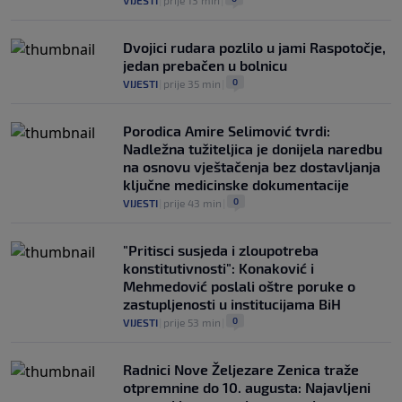
VIJESTI
|
prije 13 min
|
Dvojici rudara pozlilo u jami Raspotočje,
jedan prebačen u bolnicu
0
VIJESTI
|
prije 35 min
|
Porodica Amire Selimović tvrdi:
Nadležna tužiteljica je donijela naredbu
na osnovu vještačenja bez dostavljanja
ključne medicinske dokumentacije
0
VIJESTI
|
prije 43 min
|
"Pritisci susjeda i zloupotreba
konstitutivnosti": Konaković i
Mehmedović poslali oštre poruke o
zastupljenosti u institucijama BiH
0
VIJESTI
|
prije 53 min
|
Radnici Nove Željezare Zenica traže
otpremnine do 10. augusta: Najavljeni