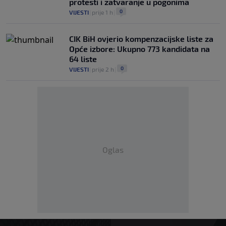
protesti i zatvaranje u pogonima
0
VIJESTI
|
prije 1 h
|
CIK BiH ovjerio kompenzacijske liste za
Opće izbore: Ukupno 773 kandidata na
64 liste
0
VIJESTI
|
prije 2 h
|
Oglas