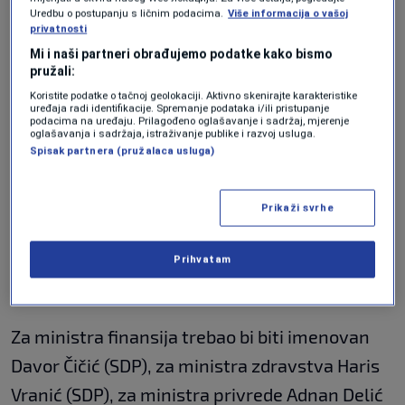
Uredbu o postupanju s ličnim podacima.
Više informacija o vašoj
bili i koji će biti dobri za naše suigrađane.
privatnosti
Želim da se zahvalim Nenadiću i kompletnoj
Mi i naši partneri obrađujemo podatke kako bismo
pružali:
vladi na saradnji i o nastavku mog djelovanja
Koristite podatke o tačnoj geolokaciji. Aktivno skenirajte karakteristike
kako u Klubu SDA, ukoliko se to ne bude njima
uređaja radi identifikacije. Spremanje podataka i/ili pristupanje
podacima na uređaju. Prilagođeno oglašavanje i sadržaj, mjerenje
svidjelo, imaju organi stranke i neka odluče o
oglašavanja i sadržaja, istraživanje publike i razvoj usluga.
Spisak partnera (pružalaca usluga)
tome",
kazao je Čelik.
Prikaži svrhe
Prije njega, mandatar za sastavljanje nove
Vlade Edin Forto (NS) je izložio ekspoze po
Prihvatam
resorima.
Za ministra finansija trebao bi biti imenovan
Davor Čičić (SDP), za ministra zdravstva Haris
Vranić (SDP), za ministra privrede Adnan Delić