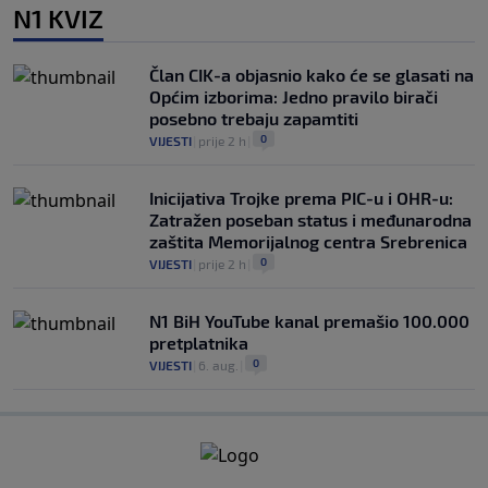
N1 KVIZ
Član CIK-a objasnio kako će se glasati na
Općim izborima: Jedno pravilo birači
posebno trebaju zapamtiti
0
VIJESTI
|
prije 2 h
|
Inicijativa Trojke prema PIC-u i OHR-u:
Zatražen poseban status i međunarodna
zaštita Memorijalnog centra Srebrenica
0
VIJESTI
|
prije 2 h
|
N1 BiH YouTube kanal premašio 100.000
pretplatnika
0
VIJESTI
|
6. aug.
|