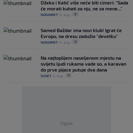
Džeko i Katić više neće biti cimeri: "Sada
će morati kuhati za nju, ne za mene..."
0
NOGOMET
|
6. aug.
|
Samed Baždar ima novi klub! Igrat će
Evropu, na dresu zadužio "devetku"
0
NOGOMET
|
6. aug.
|
Na najtoplijem naseljenom mjestu na
svijetu ljudi rukama vade so, a karavan
do prve pijace putuje dva dana
0
SVIJET
|
5. aug.
|
Oglas