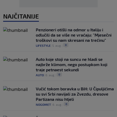
NAJČITANIJE
Penzioneri otišli na odmor u Italiju i
odlučili da se više ne vraćaju: "Mjesečni
troškovi su nam skresani na trećinu"
0
LIFESTYLE
|
5. aug.
|
Auto koje stoji na suncu ne hladi se
najbrže klimom, nego postupkom koji
traje petnaest sekundi
0
AUTO
|
6. aug.
|
Vučić tokom boravka u BiH: U Čipuljićima
su svi Srbi navijali za Zvezdu, dresove
Partizana nisu htjeli
0
NOGOMET
|
6. aug.
|