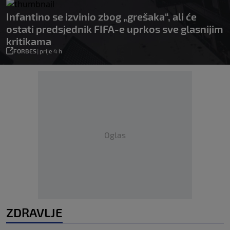
Infantino se izvinio zbog „grešaka“, ali će
ostati predsjednik FIFA-e uprkos sve glasnijim
kritikama
FORBES
|
prije 4 h
Oglas
ZDRAVLJE