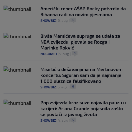
Američki reper A$AP Rocky potvrdio da
Rihanna radi na novim pjesmama
0
SHOWBIZ
|
6. aug.
|
Bivša Mamićeva supruga se udala za
NBA zvijezdu, pjevala se Rozga i
Marinko Rokvić
0
NOGOMET
|
5. aug.
|
Misirlić o dešavanjima na Merlinovom
koncertu: Siguran sam da je najmanje
1.000 ulaznica falsifikovano
0
SHOWBIZ
|
5. aug.
|
Pop zvijezda kroz suze najavila pauzu u
karijeri: Ariana Grande pojasnila zašto
se povlači iz javnog života
0
SHOWBIZ
|
4. aug.
|