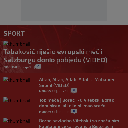
SPORT
Tabaković riješio evropski meč i
Salzburgu donio pobjedu (VIDEO)
0
NOGOMET
|
prije 1 h
|
Allah, Allah, Allah, Allah… Mohamed
Salah! (VIDEO)
0
NOGOMET
|
prije 1 h
|
Tok meča | Borac 1-0 Vitebsk: Borac
dominirao, ali nije ni imao sreće
0
NOGOMET
|
prije 1 h
|
Borac savladao Vitebsk i sa značajnim
kapitalom čeka revanš u Bjelorusiji