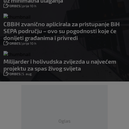
uz minimalna ulaganja
FORBES
|
prije 10 h
CBBiH zvanično aplicirala za pristupanje BiH
SEPA području – ovo su pogodnosti koje će
donijeti građanima i privredi
FORBES
|
prije 10 h
Milijarder i holivudska zvijezda u najvećem
projektu za spas živog svijeta
FORBES
|
5. aug.
Oglas