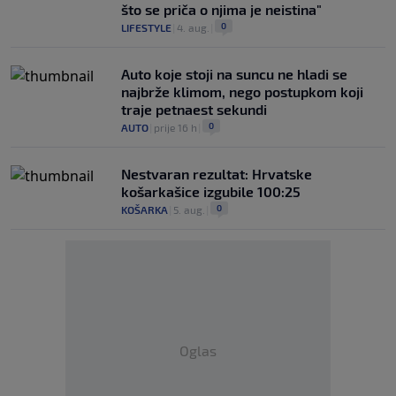
što se priča o njima je neistina"
0
LIFESTYLE
|
4. aug.
|
Auto koje stoji na suncu ne hladi se
najbrže klimom, nego postupkom koji
traje petnaest sekundi
0
AUTO
|
prije 16 h
|
Nestvaran rezultat: Hrvatske
košarkašice izgubile 100:25
0
KOŠARKA
|
5. aug.
|
Oglas