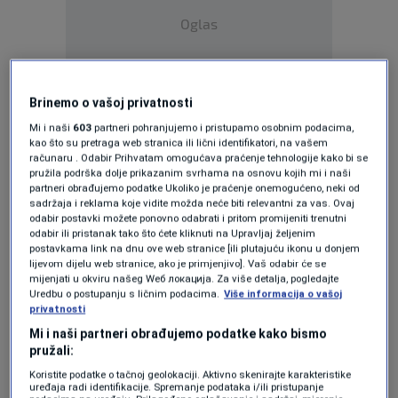
Oglas
Brinemo o vašoj privatnosti
Mi i naši
603
partneri pohranjujemo i pristupamo osobnim podacima,
kao što su pretraga web stranica ili lični identifikatori, na vašem
Protesti počinju ispred Zemaljskog muzeja, a
računaru . Odabir Prihvatam omogućava praćenje tehnologije kako bi se
pružila podrška dolje prikazanim svrhama na osnovu kojih mi i naši
potom će mirno prošetati do Parlamenta. Neće
partneri obrađujemo podatke Ukoliko je praćenje onemogućeno, neki od
biti obustave saobraćaja.
sadržaja i reklama koje vidite možda neće biti relevantni za vas. Ovaj
odabir postavki možete ponovno odabrati i pritom promijeniti trenutni
odabir ili pristanak tako što ćete kliknuti na Upravljaj željenim
postavkama link na dnu ove web stranice [ili plutajuću ikonu u donjem
Osim zahtijeva za izmjenom zakona, cilj je
lijevom dijelu web stranice, ako je primjenjivo]. Vaš odabir će se
mijenjati u okviru našeg Wеб локација. Za više detalja, pogledajte
pružiti javnu podršku Dragai G. koja je otvorene
Uredbu o postupanju s ličnim podacima.
Više informacija o vašoj
privatnosti
prijetnje od porodice
čovjeka koji je prije dva
Mi i naši partneri obrađujemo podatke kako bismo
dana pucao u psa, a potom ga ranjenog vukao
pružali:
traktorom po ulici
. Dragana je psa odvela
Koristite podatke o tačnoj geolokaciji. Aktivno skenirajte karakteristike
uređaja radi identifikacije. Spremanje podataka i/ili pristupanje