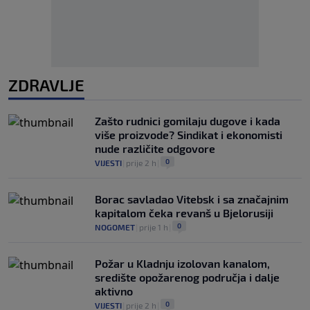
ZDRAVLJE
Zašto rudnici gomilaju dugove i kada
više proizvode? Sindikat i ekonomisti
nude različite odgovore
0
VIJESTI
|
prije 2 h
|
Borac savladao Vitebsk i sa značajnim
kapitalom čeka revanš u Bjelorusiji
0
NOGOMET
|
prije 1 h
|
Požar u Kladnju izolovan kanalom,
središte opožarenog područja i dalje
aktivno
0
VIJESTI
|
prije 2 h
|