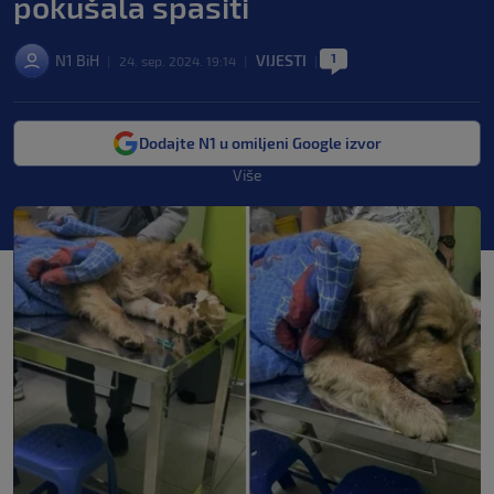
pokušala spasiti
1
N1 BiH
VIJESTI
|
24. sep. 2024. 19:14
|
|
Dodajte N1 u omiljeni Google izvor
Više