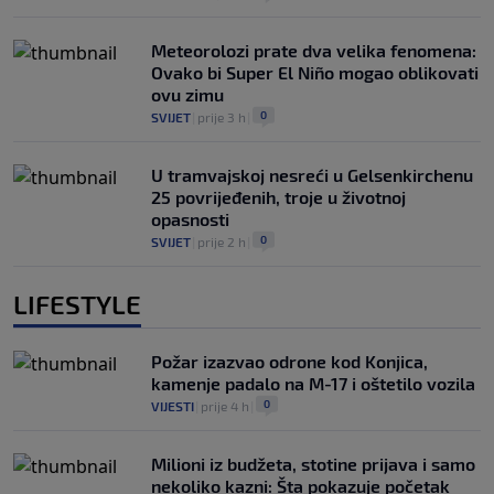
Meteorolozi prate dva velika fenomena:
Ovako bi Super El Niño mogao oblikovati
ovu zimu
0
SVIJET
|
prije 3 h
|
U tramvajskoj nesreći u Gelsenkirchenu
25 povrijeđenih, troje u životnoj
opasnosti
0
SVIJET
|
prije 2 h
|
LIFESTYLE
Požar izazvao odrone kod Konjica,
kamenje padalo na M-17 i oštetilo vozila
0
VIJESTI
|
prije 4 h
|
Milioni iz budžeta, stotine prijava i samo
nekoliko kazni: Šta pokazuje početak