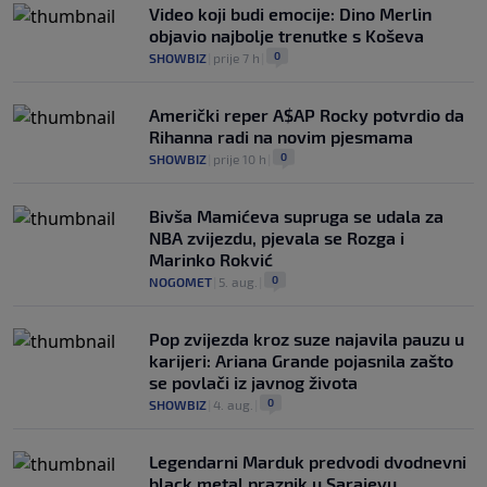
Video koji budi emocije: Dino Merlin
objavio najbolje trenutke s Koševa
0
SHOWBIZ
|
prije 7 h
|
Američki reper A$AP Rocky potvrdio da
Rihanna radi na novim pjesmama
0
SHOWBIZ
|
prije 10 h
|
Bivša Mamićeva supruga se udala za
NBA zvijezdu, pjevala se Rozga i
Marinko Rokvić
0
NOGOMET
|
5. aug.
|
Pop zvijezda kroz suze najavila pauzu u
karijeri: Ariana Grande pojasnila zašto
se povlači iz javnog života
0
SHOWBIZ
|
4. aug.
|
Legendarni Marduk predvodi dvodnevni
black metal praznik u Sarajevu