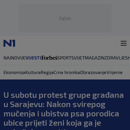
Oglas
NAJNOVIJE
VIJESTI
SPORT
SVIJET
MAGAZIN
ZDRAVLJE
S
Ekonomija
Kultura
Regija
Crna hronika
Obrazovanje
Vrijeme
U subotu protest grupe građana
u Sarajevu: Nakon svirepog
mučenja i ubistva psa porodica
ubice prijeti ženi koja ga je