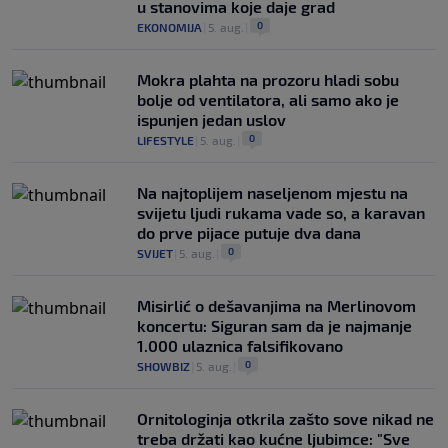
u stanovima koje daje grad
0
EKONOMIJA
|
5. aug.
|
Mokra plahta na prozoru hladi sobu
bolje od ventilatora, ali samo ako je
ispunjen jedan uslov
0
LIFESTYLE
|
5. aug.
|
Na najtoplijem naseljenom mjestu na
svijetu ljudi rukama vade so, a karavan
do prve pijace putuje dva dana
0
SVIJET
|
5. aug.
|
Misirlić o dešavanjima na Merlinovom
koncertu: Siguran sam da je najmanje
1.000 ulaznica falsifikovano
0
SHOWBIZ
|
5. aug.
|
Ornitologinja otkrila zašto sove nikad ne
treba držati kao kućne ljubimce: "Sve