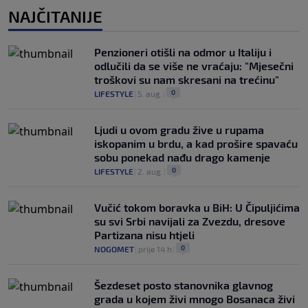
NAJČITANIJE
Penzioneri otišli na odmor u Italiju i
odlučili da se više ne vraćaju: "Mjesečni
troškovi su nam skresani na trećinu"
0
LIFESTYLE
|
5. aug.
|
Ljudi u ovom gradu žive u rupama
iskopanim u brdu, a kad prošire spavaću
sobu ponekad nađu drago kamenje
0
LIFESTYLE
|
2. aug.
|
Vučić tokom boravka u BiH: U Čipuljićima
su svi Srbi navijali za Zvezdu, dresove
Partizana nisu htjeli
0
NOGOMET
|
prije 14 h
|
Šezdeset posto stanovnika glavnog
grada u kojem živi mnogo Bosanaca živi