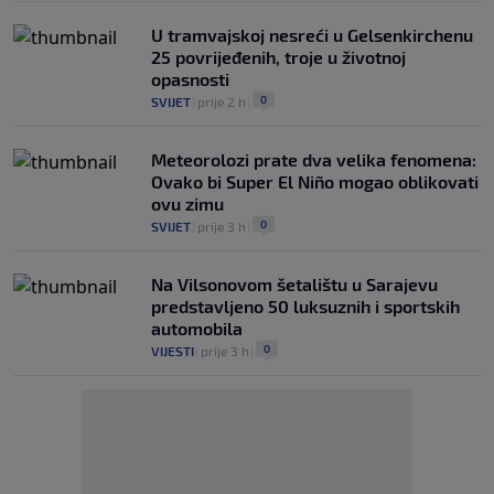
U tramvajskoj nesreći u Gelsenkirchenu
25 povrijeđenih, troje u životnoj
opasnosti
0
SVIJET
|
prije 2 h
|
Meteorolozi prate dva velika fenomena:
Ovako bi Super El Niño mogao oblikovati
ovu zimu
0
SVIJET
|
prije 3 h
|
Na Vilsonovom šetalištu u Sarajevu
predstavljeno 50 luksuznih i sportskih
automobila
0
VIJESTI
|
prije 3 h
|