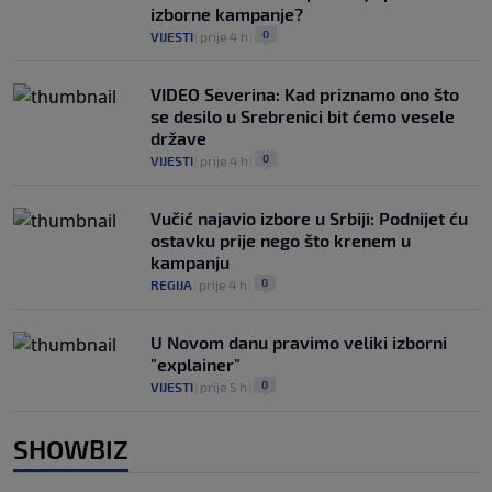
izborne kampanje?
0
VIJESTI
|
prije 4 h
|
VIDEO Severina: Kad priznamo ono što
se desilo u Srebrenici bit ćemo vesele
države
0
VIJESTI
|
prije 4 h
|
Vučić najavio izbore u Srbiji: Podnijet ću
ostavku prije nego što krenem u
kampanju
0
REGIJA
|
prije 4 h
|
U Novom danu pravimo veliki izborni
"explainer"
0
VIJESTI
|
prije 5 h
|
SHOWBIZ