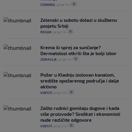
0
COOKING
|
prije 1 h
|
Zelenski u subotu dolazi u službenu
posjetu Srbiji
0
REGIJA
|
prije 1 h
|
Krema ili sprej za sunčanje?
Dermatolozi otkrili šta je bolji izbor
0
ZDRAVLJE
|
prije 1 h
|
Požar u Kladnju izolovan kanalom,
središte opožarenog područja i dalje
aktivno
0
VIJESTI
|
prije 2 h
|
Zašto rudnici gomilaju dugove i kada
više proizvode? Sindikat i ekonomisti
nude različite odgovore
0
VIJESTI
|
prije 2 h
|