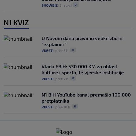
0
SHOWBIZ
|
3. aug.
|
N1 KVIZ
U Novom danu pravimo veliki izborni
"explainer"
0
VIJESTI
|
prije 5 h
|
Vlada FBiH: 530.000 KM za oblast
kulture i sporta, te vjerske institucije
0
VIJESTI
|
prije 7 h
|
N1 BiH YouTube kanal premašio 100.000
pretplatnika
0
VIJESTI
|
prije 10 h
|