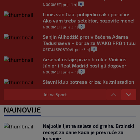
0
NOGOMET
|
prije 1 h
|
Louis van Gaal pobijedio rak i poručio:
Ako vam treba selektor, pozovite mene!
0
NOGOMET
|
prije 3 h
|
Sanjin Alihodžić protiv čečena Adama
Tadushaeva – borba za WAKO PRO titulu
0
OSTALI SPORTOVI
|
prije 3 h
|
Arsenal ostaje praznih ruku: Vinícius
Júnior i Real Madrid postigli dogovor
0
NOGOMET
|
prije 4 h
|
Slavni klub potresa kriza: Kultni stadion
u Italiji bit će prazan na početku sezone,
navijači objavili rat upravi
Idi na Sport
0
NOGOMET
|
prije 4 h
|
NAJNOVIJE
Izvinjenje s elementima prijetnje i
„gomila slabića“ u UEFA-i
0
NOGOMET
|
prije 5 h
|
Najbolja ljetna salata od graha: Brzinski
recept za dane kada je prevruće za
kuhanje