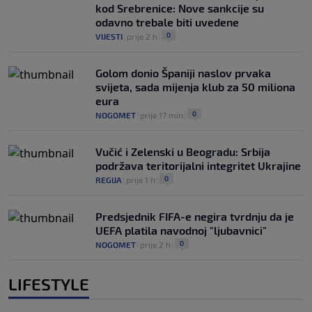
kod Srebrenice: Nove sankcije su
odavno trebale biti uvedene
0
VIJESTI
|
prije 2 h
|
Golom donio Španiji naslov prvaka
svijeta, sada mijenja klub za 50 miliona
eura
0
NOGOMET
|
prije 17 min
|
Vučić i Zelenski u Beogradu: Srbija
podržava teritorijalni integritet Ukrajine
0
REGIJA
|
prije 1 h
|
Predsjednik FIFA-e negira tvrdnju da je
UEFA platila navodnoj "ljubavnici"
0
NOGOMET
|
prije 2 h
|
LIFESTYLE