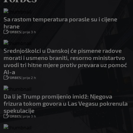
Sa rastom temperatura porasle su i cijene
hrane
FORBES
|
prije 3 h
Srednjoškolci u Danskoj će pismene radove
morati i usmeno braniti, resorno ministartvo
uvodi tri hitne mjere protiv prevara uz pomoć
AI-a
FORBES
|
prije 2 h
Da li je Trump promijenio imidž: Njegova
frizura tokom govora u Las Vegasu pokrenula
spekulacije
FORBES
|
prije 3 h