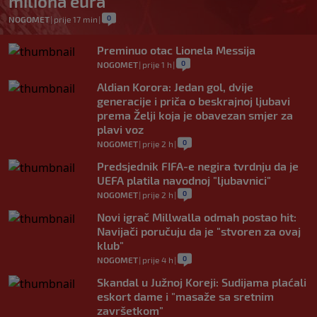
miliona eura
0
NOGOMET
|
prije 17 min
|
Preminuo otac Lionela Messija
0
NOGOMET
|
prije 1 h
|
Aldian Korora: Jedan gol, dvije
generacije i priča o beskrajnoj ljubavi
prema Želji koja je obavezan smjer za
plavi voz
0
NOGOMET
|
prije 2 h
|
Predsjednik FIFA-e negira tvrdnju da je
UEFA platila navodnoj "ljubavnici"
0
NOGOMET
|
prije 2 h
|
Novi igrač Millwalla odmah postao hit:
Navijači poručuju da je "stvoren za ovaj
klub"
0
NOGOMET
|
prije 4 h
|
Skandal u Južnoj Koreji: Sudijama plaćali
eskort dame i "masaže sa sretnim
završetkom"