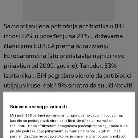
Samoprijavljena potrošnja antibiotika u BiH
iznosi 52% u poređenju sa 23% u državama
članicama EU/EEA prema istraživanju
Eurobarometra (što predstavlja najniži nivo
prijavljen od 2009. godine). Također, 53%
ispitanika u BiH pogrešno vjeruje da antibiotici
ubijaju viruse, dok 49% smatra da su učinkoviti
protiv prehlade. Osim toga, 78% ispitanika je
izjavilo da su imali recept za antibiotik, dok je
Brinemo o vašoj privatnosti
8% bilo nesigurno kako su dobili antibiotike,
Mi i naši
603
partneri pohranjujemo i pristupamo osobnim podacima,
kao što su pretraga web stranica ili lični identifikatori, na vašem
saopštio je WHO.
računaru . Odabir Prihvatam omogućava praćenje tehnologije kako bi se
pružila podrška dolje prikazanim svrhama na osnovu kojih mi i naši
partneri obrađujemo podatke Ukoliko je praćenje onemogućeno, neki od