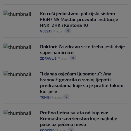
Ko ruši jedinstveni policijski sistem
FBiH? NS Mostar prozvala institucije
HNK, ZHK i Kantona 10
0
VIJESTI
|
7. aug.
|
Doktori: Za zdravo srce treba jesti dvije
supernamirnice
0
ZDRAVLJE
|
7. aug.
|
"I danas osjećam ljubomoru": Ana
Ivanović govorila o svojoj ljepoti i
predrasudama koje su je pratile tokom
karijere
0
TENIS
|
7. aug.
|
Prefina ljetna salata od kupusa:
Kremasto savršenstvo koje najbolje
paše uz pečeno meso
0
COOKING
|
7. aug.
|