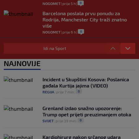
0
NOGOMET
|
prije 5 h
|
Barcelona poslala prvu ponudu za
Rodrija, Manchester City traži znatno
više
0
NOGOMET
|
prije 6 h
|
Dalić će postati najskuplji hrvatski
trener u historiji i jedan od najplaćenijih
Idi na Sport
selektora svijeta
0
NOGOMET
|
prije 7 h
|
NAJNOVIJE
Otkriveno ko je bio Georginina prva
ljubav: Njihova priča ponovo postala
Incident u Skupštini Kosova: Poslanica
viralna
gađala Kurtija jajima (VIDEO)
0
NOGOMET
|
7. aug.
|
0
REGIJA
|
prije 7 min
|
Grenland izdao snažno upozorenje:
Trump opet prijeti preuzimanjem otoka
0
SVIJET
|
prije 39 min
|
Kardiohirurg nakon srčanog udara