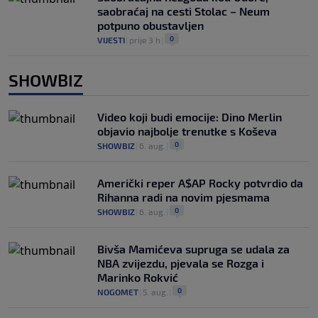
saobraćaj na cesti Stolac – Neum
potpuno obustavljen
0
VIJESTI
|
prije 3 h
|
SHOWBIZ
Video koji budi emocije: Dino Merlin
objavio najbolje trenutke s Koševa
0
SHOWBIZ
|
6. aug.
|
Američki reper A$AP Rocky potvrdio da
Rihanna radi na novim pjesmama
0
SHOWBIZ
|
6. aug.
|
Bivša Mamićeva supruga se udala za
NBA zvijezdu, pjevala se Rozga i
Marinko Rokvić
0
NOGOMET
|
5. aug.
|