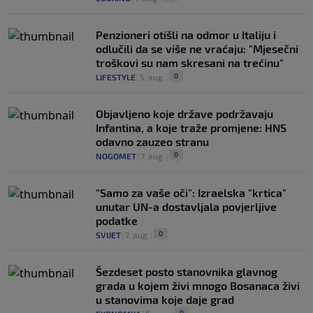
Penzioneri otišli na odmor u Italiju i
odlučili da se više ne vraćaju: "Mjesečni
troškovi su nam skresani na trećinu"
0
LIFESTYLE
|
5. aug.
|
Objavljeno koje države podržavaju
Infantina, a koje traže promjene: HNS
odavno zauzeo stranu
0
NOGOMET
|
7. aug.
|
"Samo za vaše oči": Izraelska "krtica"
unutar UN-a dostavljala povjerljive
podatke
0
SVIJET
|
7. aug.
|
Šezdeset posto stanovnika glavnog
grada u kojem živi mnogo Bosanaca živi
u stanovima koje daje grad
0