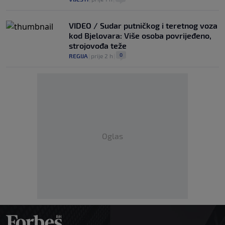
VIDEO / Sudar putničkog i teretnog voza
kod Bjelovara: Više osoba povrijeđeno,
strojovođa teže
0
REGIJA
|
prije 2 h
|
Oglas