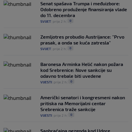
Senat spašava Trumpa i međuizbore:
Odobreno produženje finansiranja vlade
do 11. decembra
0
SVIJET
|
prije 2 h
|
Zemljotres probudio Austrijance: "Prvo
prasak, a onda se kuća zatresla"
0
SVIJET
|
prije 2 h
|
Baronesa Arminka Helić nakon požara
kod Srebrenice: Nove sankcije su
odavno trebale biti uvedene
0
VIJESTI
|
prije 2 h
|
Američki senatori i kongresmeni nakon
pritiska na Memorijalni centar
Srebrenica traže sankcije
0
VIJESTI
|
prije 2 h
|
Saobraćajna nezgoda kod Udore,