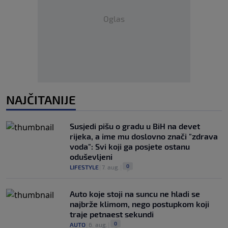
Oglas
NAJČITANIJE
Susjedi pišu o gradu u BiH na devet
rijeka, a ime mu doslovno znači "zdrava
voda": Svi koji ga posjete ostanu
oduševljeni
0
LIFESTYLE
|
7. aug.
|
Auto koje stoji na suncu ne hladi se
najbrže klimom, nego postupkom koji
traje petnaest sekundi
0
AUTO
|
6. aug.
|