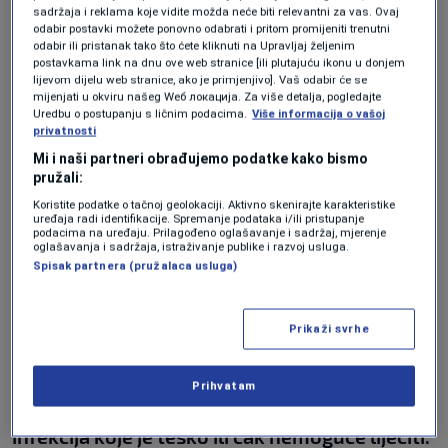
sadržaja i reklama koje vidite možda neće biti relevantni za vas. Ovaj
Pomenuto istraživanje obuhvatilo je 8.221
odabir postavki možete ponovno odabrati i pritom promijeniti trenutni
odabir ili pristanak tako što ćete kliknuti na Upravljaj željenim
ispitanika iz 14 država članica u Evropskoj regiji
postavkama link na dnu ove web stranice [ili plutajuću ikonu u donjem
lijevom dijelu web stranice, ako je primjenjivo]. Vaš odabir će se
SZO-a, uključujući BiH, kao i Albaniju, Armeniju,
mijenjati u okviru našeg Wеб локација. Za više detalja, pogledajte
Azerbejdžan, Bjelorusiju, Gruziju, Kazahstan,
Uredbu o postupanju s ličnim podacima.
Više informacija o vašoj
privatnosti
Kirgistan, Crnu Goru, Sjevernu Makedoniju,
Mi i naši partneri obrađujemo podatke kako bismo
Republiku Moldaviju, Tadžikistan, Tursku i
pružali:
Koristite podatke o tačnoj geolokaciji. Aktivno skenirajte karakteristike
Uzbekistan. U istraživanju je učestvovalo
uređaja radi identifikacije. Spremanje podataka i/ili pristupanje
podacima na uređaju. Prilagođeno oglašavanje i sadržaj, mjerenje
ukupno 1.055 ispitanika iz BiH, što ovo
oglašavanja i sadržaja, istraživanje publike i razvoj usluga.
Spisak partnera (pružalaca usluga)
istraživanje čini prvim te vrste u regiji.
Prikaži svrhe
"Naši nalazi ilustriraju nedostatke u znanju,
stavovima i ponašanju u vezi sa nepravilnom
Prihvatam
upotrebom antibiotika, što može dovesti do
infekcija koje je teško ili čak nemoguće liječiti.