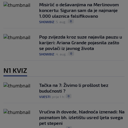
Misirlić o dešavanjima na Merlinovom
koncertu: Siguran sam da je najmanje
1.000 ulaznica falsifikovano
0
SHOWBIZ
|
5. aug.
|
Pop zvijezda kroz suze najavila pauzu u
karijeri: Ariana Grande pojasnila zašto
se povlači iz javnog života
0
SHOWBIZ
|
4. aug.
|
N1 KVIZ
Tačka na 7: Živimo li prošlost bez
budućnosti ?
0
VIJESTI
|
prije 1 h
|
Vrućina ih dovede, hladnoća iznenadi: Na
poznatom bh. izletištu usred ljeta svega
pet stepeni