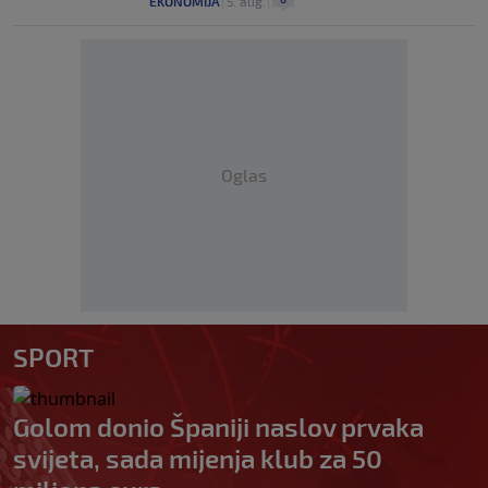
EKONOMIJA
|
5. aug.
|
Oglas
SPORT
Golom donio Španiji naslov prvaka
svijeta, sada mijenja klub za 50