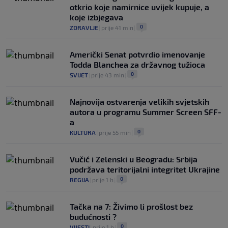
otkrio koje namirnice uvijek kupuje, a
koje izbjegava
0
ZDRAVLJE
|
prije 41 min
|
Američki Senat potvrdio imenovanje
Todda Blanchea za državnog tužioca
0
SVIJET
|
prije 43 min
|
Najnovija ostvarenja velikih svjetskih
autora u programu Summer Screen SFF-
a
0
KULTURA
|
prije 55 min
|
Vučić i Zelenski u Beogradu: Srbija
podržava teritorijalni integritet Ukrajine
0
REGIJA
|
prije 1 h
|
Tačka na 7: Živimo li prošlost bez
budućnosti ?
0
VIJESTI
|
prije 1 h
|