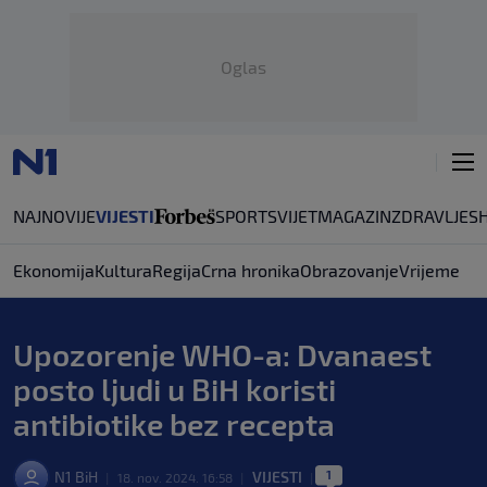
Oglas
NAJNOVIJE
VIJESTI
SPORT
SVIJET
MAGAZIN
ZDRAVLJE
S
Ekonomija
Kultura
Regija
Crna hronika
Obrazovanje
Vrijeme
Upozorenje WHO-a: Dvanaest
posto ljudi u BiH koristi
antibiotike bez recepta
1
N1 BiH
VIJESTI
|
18. nov. 2024. 16:58
|
|