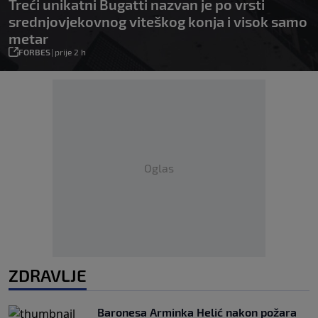
Treći unikatni Bugatti nazvan je po vrsti
srednjovjekovnog viteškog konja i visok samo
metar
FORBES
|
prije 2 h
Oglas
ZDRAVLJE
Baronesa Arminka Helić nakon požara