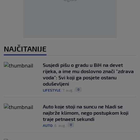
NAJČITANIJE
Susjedi pišu o gradu u BiH na devet
rijeka, a ime mu doslovno znači "zdrava
voda": Svi koji ga posjete ostanu
oduševljeni
0
LIFESTYLE
|
7. aug.
|
Auto koje stoji na suncu ne hladi se
najbrže klimom, nego postupkom koji
traje petnaest sekundi
0
AUTO
|
6. aug.
|