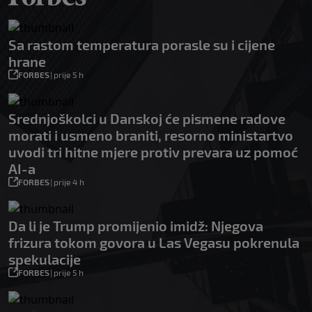
Sa rastom temperatura porasle su i cijene
hrane
FORBES
|
prije 5 h
Srednjoškolci u Danskoj će pismene radove
morati i usmeno braniti, resorno ministartvo
uvodi tri hitne mjere protiv prevara uz pomoć
AI-a
FORBES
|
prije 4 h
Da li je Trump promijenio imidž: Njegova
frizura tokom govora u Las Vegasu pokrenula
spekulacije
FORBES
|
prije 5 h