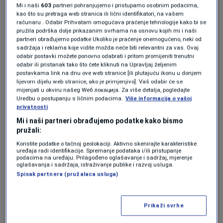
Mi i naši
603
partneri pohranjujemo i pristupamo osobnim podacima,
Vlada FBiH, u saradnji s parlamentom FBiH,
kao što su pretraga web stranica ili lični identifikatori, na vašem
računaru . Odabir Prihvatam omogućava praćenje tehnologije kako bi se
ima obavezu stvoriti pravni okvir u kojem će
pružila podrška dolje prikazanim svrhama na osnovu kojih mi i naši
partneri obrađujemo podatke Ukoliko je praćenje onemogućeno, neki od
postupak voditi transparentno, sudski
sadržaja i reklama koje vidite možda neće biti relevantni za vas. Ovaj
odabir postavki možete ponovno odabrati i pritom promijeniti trenutni
kontrolisano i u javnom interesu",
ističe
odabir ili pristanak tako što ćete kliknuti na Upravljaj željenim
postavkama link na dnu ove web stranice [ili plutajuću ikonu u donjem
Vedran Lakić, MINISTAR ENERGIJE, RUDARSTVA
lijevom dijelu web stranice, ako je primjenjivo]. Vaš odabir će se
mijenjati u okviru našeg Wеб локација. Za više detalja, pogledajte
I INDUSTRIJE.
Uredbu o postupanju s ličnim podacima.
Više informacija o vašoj
privatnosti
Kao posljednji čin odmazde za usvojeni zakon,
Mi i naši partneri obrađujemo podatke kako bismo
pružali:
Uprava Nove Željezare Zenica je, nakon što im
Koristite podatke o tačnoj geolokaciji. Aktivno skenirajte karakteristike
je uskratila vodu za piće, radnicima obustavila
uređaja radi identifikacije. Spremanje podataka i/ili pristupanje
podacima na uređaju. Prilagođeno oglašavanje i sadržaj, mjerenje
isplatu regresa, zbog čega su stupili u radnički
oglašavanja i sadržaja, istraživanje publike i razvoj usluga.
Spisak partnera (pružalaca usluga)
neposluh, obustavljajući proizvodnju u
pojedinim pogonima.
Prikaži svrhe
"Zabrinjavajuće je da radnici nisu imali HTZ