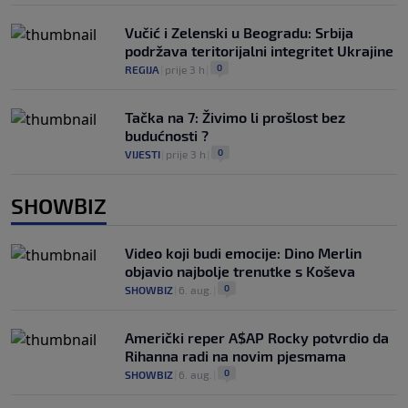
Vučić i Zelenski u Beogradu: Srbija
podržava teritorijalni integritet Ukrajine
0
REGIJA
|
prije 3 h
|
Tačka na 7: Živimo li prošlost bez
budućnosti ?
0
VIJESTI
|
prije 3 h
|
SHOWBIZ
Video koji budi emocije: Dino Merlin
objavio najbolje trenutke s Koševa
0
SHOWBIZ
|
6. aug.
|
Američki reper A$AP Rocky potvrdio da
Rihanna radi na novim pjesmama
0
SHOWBIZ
|
6. aug.
|