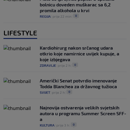
bolnicu doveden muškarac sa 6,2
promila alkohola u krvi
0
REGIJA
|
prije 22 min
|
LIFESTYLE
Kardiohirurg nakon srčanog udara
otkrio koje namirnice uvijek kupuje, a
koje izbjegava
0
ZDRAVLJE
|
prije 2 h
|
Američki Senat potvrdio imenovanje
Todda Blanchea za državnog tužioca
0
SVIJET
|
prije 2 h
|
Najnovija ostvarenja velikih svjetskih
autora u programu Summer Screen SFF-
a
0
KULTURA
|
prije 3 h
|