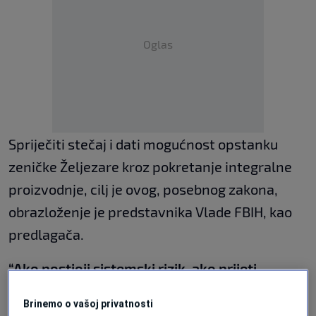
Oglas
Spriječiti stečaj i dati mogućnost opstanku
zeničke Željezare kroz pokretanje integralne
proizvodnje, cilj je ovog, posebnog zakona,
obrazloženje je predstavnika Vlade FBIH, kao
predlagača.
“Ako postioji sistemski rizik, ako prijeti
gašenje proizvodnje, ako su ugroženi radnici,
Brinemo o vašoj privatnosti
povjerioci, dobavljači i javni prihodi, onda