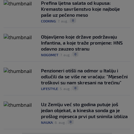
Prefina ljetna salata od kupusa:
Kremasto savršenstvo koje najbolje
paše uz pečeno meso
0
COOKING
|
7. aug.
|
Objavljeno koje države podržavaju
Infantina, a koje traže promjene: HNS
odavno zauzeo stranu
0
NOGOMET
|
7. aug.
|
Penzioneri otišli na odmor u Italiju i
odlučili da se više ne vraćaju: "Mjesečni
troškovi su nam skresani na trećinu"
0
LIFESTYLE
|
5. aug.
|
Uz Zemlju već sto godina putuje još
jedan objekat, a kineska sonda ga je
prošlog mjeseca prvi put snimila izbliza
0
NAUKA
|
6. aug.
|