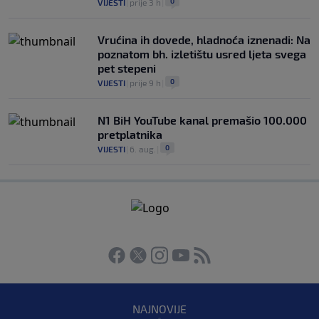
0
VIJESTI
|
prije 3 h
|
Vrućina ih dovede, hladnoća iznenadi: Na
poznatom bh. izletištu usred ljeta svega
pet stepeni
0
VIJESTI
|
prije 9 h
|
N1 BiH YouTube kanal premašio 100.000
pretplatnika
0
VIJESTI
|
6. aug.
|
NAJNOVIJE