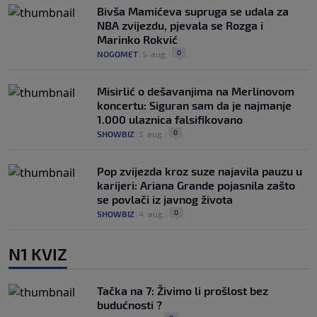
Bivša Mamićeva supruga se udala za
NBA zvijezdu, pjevala se Rozga i
Marinko Rokvić
0
NOGOMET
|
5. aug.
|
Misirlić o dešavanjima na Merlinovom
koncertu: Siguran sam da je najmanje
1.000 ulaznica falsifikovano
0
SHOWBIZ
|
5. aug.
|
Pop zvijezda kroz suze najavila pauzu u
karijeri: Ariana Grande pojasnila zašto
se povlači iz javnog života
0
SHOWBIZ
|
4. aug.
|
N1 KVIZ
Tačka na 7: Živimo li prošlost bez
budućnosti ?