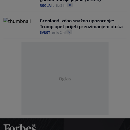
0
REGIJA
|
prije 2 h
|
Grenland izdao snažno upozorenje:
Trump opet prijeti preuzimanjem otoka
0
SVIJET
|
prije 2 h
|
Oglas