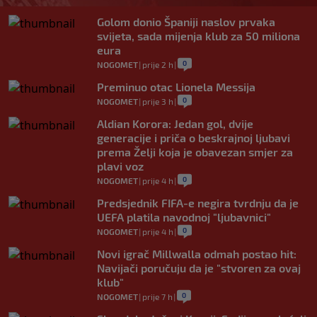
Golom donio Španiji naslov prvaka
svijeta, sada mijenja klub za 50 miliona
eura
0
NOGOMET
|
prije 2 h
|
Preminuo otac Lionela Messija
0
NOGOMET
|
prije 3 h
|
Aldian Korora: Jedan gol, dvije
generacije i priča o beskrajnoj ljubavi
prema Želji koja je obavezan smjer za
plavi voz
0
NOGOMET
|
prije 4 h
|
Predsjednik FIFA-e negira tvrdnju da je
UEFA platila navodnoj "ljubavnici"
0
NOGOMET
|
prije 4 h
|
Novi igrač Millwalla odmah postao hit:
Navijači poručuju da je "stvoren za ovaj
klub"
0
NOGOMET
|
prije 7 h
|