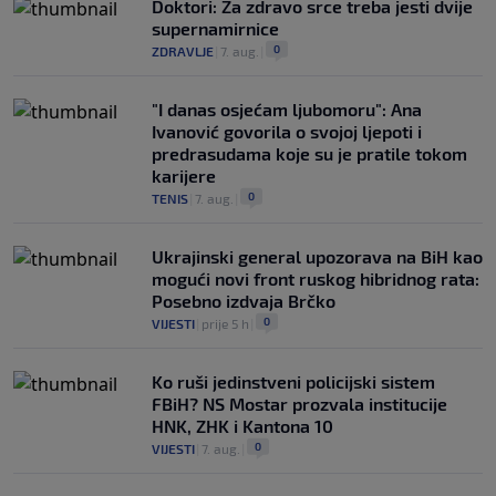
Doktori: Za zdravo srce treba jesti dvije
supernamirnice
0
ZDRAVLJE
|
7. aug.
|
"I danas osjećam ljubomoru": Ana
Ivanović govorila o svojoj ljepoti i
predrasudama koje su je pratile tokom
karijere
0
TENIS
|
7. aug.
|
Ukrajinski general upozorava na BiH kao
mogući novi front ruskog hibridnog rata:
Posebno izdvaja Brčko
0
VIJESTI
|
prije 5 h
|
Ko ruši jedinstveni policijski sistem
FBiH? NS Mostar prozvala institucije
HNK, ZHK i Kantona 10
0
VIJESTI
|
7. aug.
|