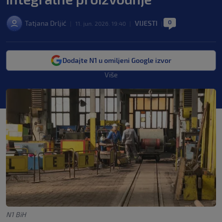
0
Tatjana Drljić
VIJESTI
|
11. jun. 2026. 19:40
|
|
Dodajte N1 u omiljeni Google izvor
Više
N1 BiH