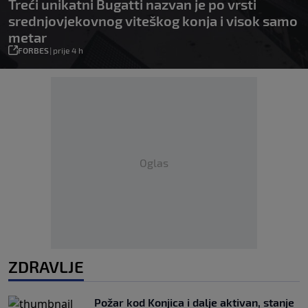
Treći unikatni Bugatti nazvan je po vrsti
srednjovjekovnog viteškog konja i visok samo
metar
FORBES
|
prije 4 h
Oglas
ZDRAVLJE
Požar kod Konjica i dalje aktivan, stanje