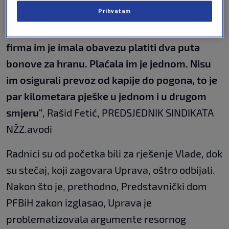
Prihvatam
opremu. Radnici su radili bez rukavica ili su ih
sami kupovali. Takođe, radili su po 12 sati,
firma im je imala obavezu platiti dva puta
bonove za hranu. Plaćala im je jednom. Nisu
im osigurali prevoz od kapije do pogona, to je
par kilometara pješke u jednom i u drugom
smjeru"
, Rašid Fetić, PREDSJEDNIK SINDIKATA
NŽZ.avodi
Radnici su od početka bili za rješenje Vlade, dok
su stečaj, koji zagovara Uprava, oštro odbijali.
Nakon što je, prethodno, Predstavnički dom
PFBiH zakon izglasao, Uprava je
problematizovala argumente resornog