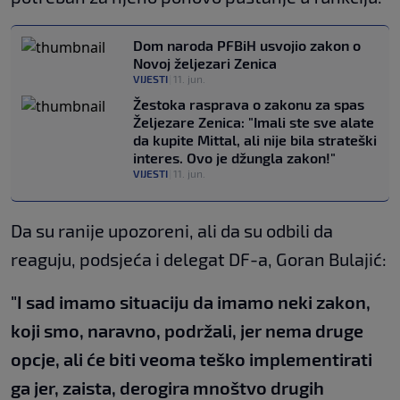
Dom naroda PFBiH usvojio zakon o
Novoj željezari Zenica
VIJESTI
|
11. jun.
Žestoka rasprava o zakonu za spas
Željezare Zenica: "Imali ste sve alate
da kupite Mittal, ali nije bila strateški
interes. Ovo je džungla zakon!"
VIJESTI
|
11. jun.
Da su ranije upozoreni, ali da su odbili da
reaguju, podsjeća i delegat DF-a, Goran Bulajić:
"I sad imamo situaciju da imamo neki zakon,
koji smo, naravno, podržali, jer nema druge
opcje, ali će biti veoma teško implementirati
ga jer, zaista, derogira mnoštvo drugih