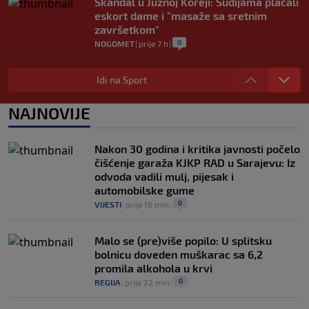
Skandal u Južnoj Koreji: Sudijama plaćali
eskort dame i "masaže sa sretnim
završetkom"
0
NOGOMET
|
prije 7 h
|
Barcelona poslala prvu ponudu za
Rodrija, Manchester City traži znatno
Idi na Sport
više
0
NOGOMET
|
prije 8 h
|
NAJNOVIJE
Dalić će postati najskuplji hrvatski
trener u historiji i jedan od najplaćenijih
Nakon 30 godina i kritika javnosti počelo
selektora svijeta
čišćenje garaža KJKP RAD u Sarajevu: Iz
0
NOGOMET
|
prije 9 h
|
odvoda vadili mulj, pijesak i
automobilske gume
0
VIJESTI
|
prije 16 min
|
Malo se (pre)više popilo: U splitsku
bolnicu doveden muškarac sa 6,2
promila alkohola u krvi
0
REGIJA
|
prije 22 min
|