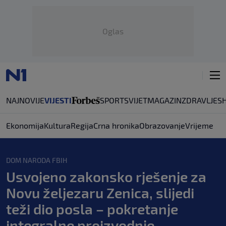
Oglas
NAJNOVIJE
VIJESTI
SPORT
SVIJET
MAGAZIN
ZDRAVLJE
S
Ekonomija
Kultura
Regija
Crna hronika
Obrazovanje
Vrijeme
DOM NARODA FBIH
Usvojeno zakonsko rješenje za
Novu željezaru Zenica, slijedi
teži dio posla – pokretanje
integralne proizvodnje