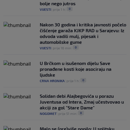
bolje nego jutros
0
VIJESTI
|
prije 1 h
|
Nakon 30 godina i kritika javnosti počelo
čišćenje garaža KJKP RAD u Sarajevu: Iz
odvoda vadili mulj, pijesak i
automobilske gume
0
VIJESTI
|
prije 16 min
|
U Brčkom u isušenom dijelu Save
pronađene kosti koje asociraju na
ljudske
0
CRNA HRONIKA
|
prije 1 h
|
Solidan debi Alajbegovića u porazu
Juventusa od Intera, Zmaj učestvovao u
akciji za gol "Stare Dame"
0
NOGOMET
|
prije 51 min
|
Malo se (pre)više popilo: U splitsku