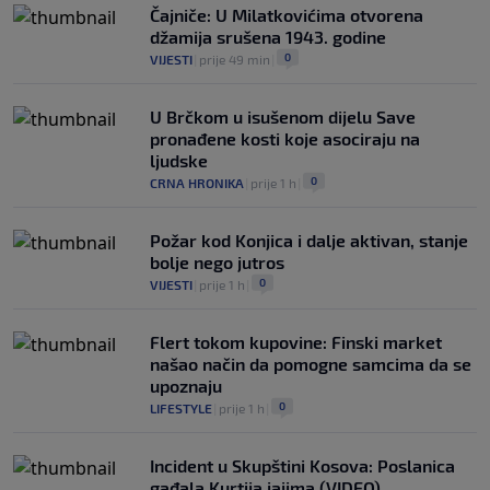
Čajniče: U Milatkovićima otvorena
džamija srušena 1943. godine
0
VIJESTI
|
prije 49 min
|
U Brčkom u isušenom dijelu Save
pronađene kosti koje asociraju na
ljudske
0
CRNA HRONIKA
|
prije 1 h
|
Požar kod Konjica i dalje aktivan, stanje
bolje nego jutros
0
VIJESTI
|
prije 1 h
|
Flert tokom kupovine: Finski market
našao način da pomogne samcima da se
upoznaju
0
LIFESTYLE
|
prije 1 h
|
Incident u Skupštini Kosova: Poslanica
gađala Kurtija jajima (VIDEO)