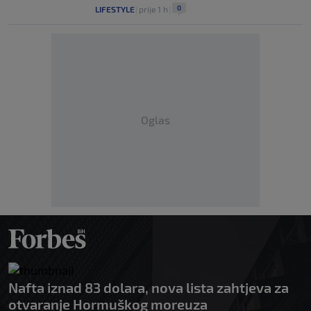
0
LIFESTYLE
|
prije 1 h
|
Oglas
Nafta iznad 83 dolara, nova lista zahtjeva za
otvaranje Hormuškog moreuza