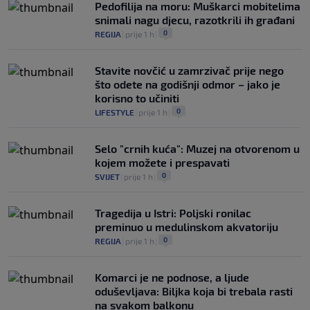
Pedofilija na moru: Muškarci mobitelima
snimali nagu djecu, razotkrili ih građani
0
REGIJA
|
prije 1 h
|
Stavite novčić u zamrzivač prije nego
što odete na godišnji odmor – jako je
korisno to učiniti
0
LIFESTYLE
|
prije 1 h
|
Selo "crnih kuća": Muzej na otvorenom u
kojem možete i prespavati
0
SVIJET
|
prije 1 h
|
Tragedija u Istri: Poljski ronilac
preminuo u medulinskom akvatoriju
0
REGIJA
|
prije 1 h
|
Komarci je ne podnose, a ljude
oduševljava: Biljka koja bi trebala rasti
na svakom balkonu