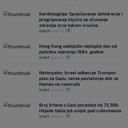
Kardiologinja: Sprječavanje dehidracije i
pregrijavanja ključni za očuvanje
zdravlja srca tokom vrućina
0
VIJESTI
|
prije 1 h
|
Hong Kong zabilježio najtopliji dan od
početka mjerenja 1884. godine
0
SVIJET
|
prije 2 h
|
Netanyahu: Izrael odbacuje Trumpov
plan za Gazu, nema povlačenja dok se
Hamas ne razoruža
0
SVIJET
|
prije 2 h
|
Broj žrtava u Gazi porastao na 73.386:
Hiljade tijela još uvijek pod ruševinama
0
SVIJET
|
prije 2 h
|