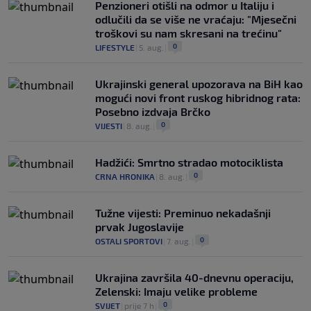
Penzioneri otišli na odmor u Italiju i
odlučili da se više ne vraćaju: "Mjesečni
troškovi su nam skresani na trećinu"
0
LIFESTYLE
|
5. aug.
|
Ukrajinski general upozorava na BiH kao
mogući novi front ruskog hibridnog rata:
Posebno izdvaja Brčko
0
VIJESTI
|
8. aug.
|
Hadžići: Smrtno stradao motociklista
0
CRNA HRONIKA
|
8. aug.
|
Tužne vijesti: Preminuo nekadašnji
prvak Jugoslavije
0
OSTALI SPORTOVI
|
7. aug.
|
Ukrajina završila 40-dnevnu operaciju,
Zelenski: Imaju velike probleme
0
SVIJET
|
prije 7 h
|