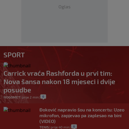
Oglas
SPORT
Carrick vraća Rashforda u prvi tim:
Nova šansa nakon 18 mjeseci i dvije
posudbe
0
NOGOMET
|
prije 2 min
|
Đoković napravio šou na koncertu: Uzeo
mikrofon, zapjevao pa zaplesao na bini
(VIDEO)
0
TENIS
|
prije 40 min
|