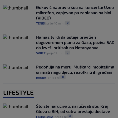
Đoković napravio šou na koncertu: Uzeo
mikrofon, zapjevao pa zaplesao na bini
(VIDEO)
0
TENIS
|
prije 40 min
|
Hamas tvrdi da ostaje privržen
dogovorenom planu za Gazu, poziva SAD
da izvrši pritisak na Netanyahua
0
SVIJET
|
prije 11 min
|
Pedofilija na moru: Muškarci mobitelima
snimali nagu djecu, razotkrili ih građani
0
REGIJA
|
prije 1 h
|
LIFESTYLE
Što ste naručivali, naručivali ste: Kraj
Glova u BiH, od sutra prestaju dostave
0
EKONOMIJA
|
prije 1 h
|