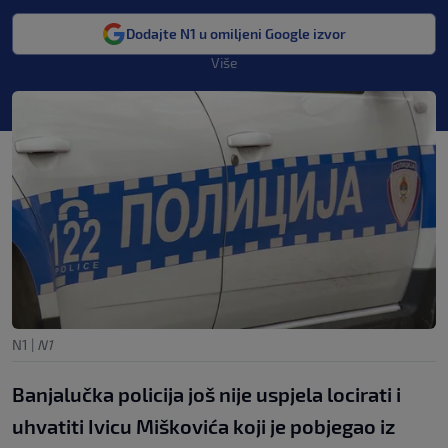
Dodajte N1 u omiljeni Google izvor
Više
N1
|
N1
​Banjalučka policija još nije uspjela locirati i
uhvatiti Ivicu Miškovića koji je pobjegao iz