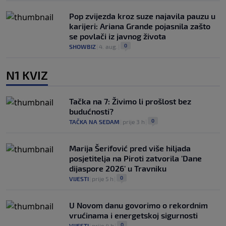
Pop zvijezda kroz suze najavila pauzu u
karijeri: Ariana Grande pojasnila zašto
se povlači iz javnog života
0
SHOWBIZ
|
4. aug.
|
N1 KVIZ
Tačka na 7: Živimo li prošlost bez
budućnosti?
0
TAČKA NA SEDAM
|
prije 3 h
|
Marija Šerifović pred više hiljada
posjetitelja na Piroti zatvorila 'Dane
dijaspore 2026' u Travniku
0
VIJESTI
|
prije 5 h
|
U Novom danu govorimo o rekordnim
vrućinama i energetskoj sigurnosti
0
VIJESTI
|
prije 4 h
|