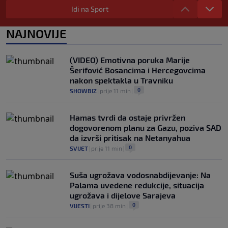
sreo legendu Galatasaraya: Nije znao ko
Idi na Sport
je čovjek ispred njega
0
VIRALNO
|
prije 1 h
|
NAJNOVIJE
Modrić bi mogao dobiti neočekivanu
ulogu u Milanu: Gazzetta nagovijestila
(VIDEO) Emotivna poruka Marije
veliki potez
Šerifović Bosancima i Hercegovcima
0
NOGOMET
|
prije 6 h
|
nakon spektakla u Travniku
0
SHOWBIZ
|
prije 11 min
|
Hamas tvrdi da ostaje privržen
dogovorenom planu za Gazu, poziva SAD
da izvrši pritisak na Netanyahua
0
SVIJET
|
prije 11 min
|
Suša ugrožava vodosnabdijevanje: Na
Palama uvedene redukcije, situacija
ugrožava i dijelove Sarajeva
0
VIJESTI
|
prije 38 min
|