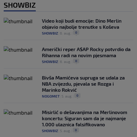
SHOWBIZ
Video koji budi emocije: Dino Merlin
objavio najbolje trenutke s Koševa
0
SHOWBIZ
|
6. aug.
|
Američki reper A$AP Rocky potvrdio da
Rihanna radi na novim pjesmama
0
SHOWBIZ
|
6. aug.
|
Bivša Mamićeva supruga se udala za
NBA zvijezdu, pjevala se Rozga i
Marinko Rokvić
0
NOGOMET
|
5. aug.
|
Misirlić o dešavanjima na Merlinovom
koncertu: Siguran sam da je najmanje
1.000 ulaznica falsifikovano
0
SHOWBIZ
|
5. aug.
|