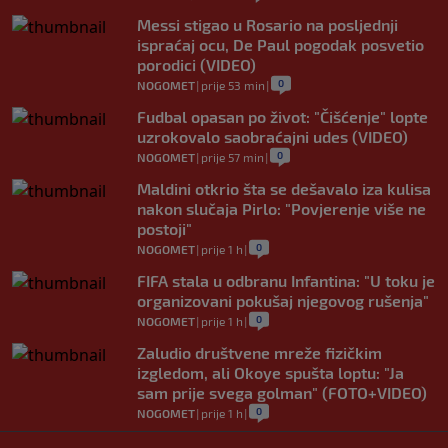
Messi stigao u Rosario na posljednji
ispraćaj ocu, De Paul pogodak posvetio
porodici (VIDEO)
0
NOGOMET
|
prije 53 min
|
Fudbal opasan po život: "Čišćenje" lopte
uzrokovalo saobraćajni udes (VIDEO)
0
NOGOMET
|
prije 57 min
|
Maldini otkrio šta se dešavalo iza kulisa
nakon slučaja Pirlo: "Povjerenje više ne
postoji"
0
NOGOMET
|
prije 1 h
|
FIFA stala u odbranu Infantina: "U toku je
organizovani pokušaj njegovog rušenja"
0
NOGOMET
|
prije 1 h
|
Zaludio društvene mreže fizičkim
izgledom, ali Okoye spušta loptu: "Ja
sam prije svega golman" (FOTO+VIDEO)
0
NOGOMET
|
prije 1 h
|
Japanac šetao Baščaršijom pa slučajno