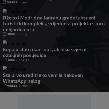
FORBES
|
prije 4 h
Džeko i Modrić na Jadranu grade luksuzni
turistički kompleks, vrijednost projekta skoro
milijardu eura
FORBES
|
8. aug.
Kopaju zlato dan i noć, ali nisu svjesni
ozbiljnih posljedica
FORBES
|
prije 3 h
Šta prvo uraditi ako vam je hakovan
WhatsApp nalog
FORBES
|
prije 3 h