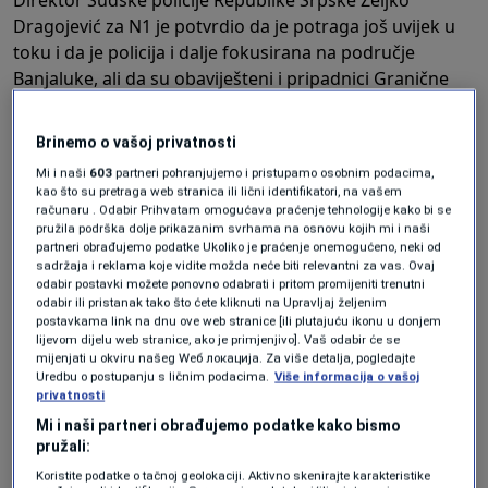
Direktor Sudske policije Republike Srpske Željko
Dragojević za N1 je potvrdio da je potraga još uvijek u
toku i da je policija i dalje fokusirana na područje
Banjaluke, ali da su obaviješteni i pripadnici Granične
policije o bjeguncu te da će biti raspisana i potjernica za
Miškovićem.
Brinemo o vašoj privatnosti
Podsjetimo, Mišković je iz prostorija banjalučkog suda
Mi i naši
603
partneri pohranjujemo i pristupamo osobnim podacima,
pobjegao juče oko 14:30 kada je, nakon izricanja
kao što su pretraga web stranica ili lični identifikatori, na vašem
presude bio smješten u prostoriju za zadržavanje u
računaru . Odabir Prihvatam omogućava praćenje tehnologije kako bi se
pružila podrška dolje prikazanim svrhama na osnovu kojih mi i naši
kojoj je napao policijsku službenicu i pobjegao kroz
partneri obrađujemo podatke Ukoliko je praćenje onemogućeno, neki od
prozor suda.
sadržaja i reklama koje vidite možda neće biti relevantni za vas. Ovaj
odabir postavki možete ponovno odabrati i pritom promijeniti trenutni
odabir ili pristanak tako što ćete kliknuti na Upravljaj željenim
Presudom je osuđen na četiri godine zatvora zbog
postavkama link na dnu ove web stranice [ili plutajuću ikonu u donjem
zlostavljanja devetogodišnje djevojčice, kćerke svog
lijevom dijelu web stranice, ako je primjenjivo]. Vaš odabir će se
mijenjati u okviru našeg Wеб локација. Za više detalja, pogledajte
pastorka. Za slučaj zlostavljanja prijavljen je u februaru
Uredbu o postupanju s ličnim podacima.
Više informacija o vašoj
2021. godine i tada je takođe uspio pobjeći iz Banjaluke,
privatnosti
a uhapšen je u Njemačkoj nakon što je za njim
Mi i naši partneri obrađujemo podatke kako bismo
raspisana međunarodna potjernica.
pružali:
Koristite podatke o tačnoj geolokaciji. Aktivno skenirajte karakteristike