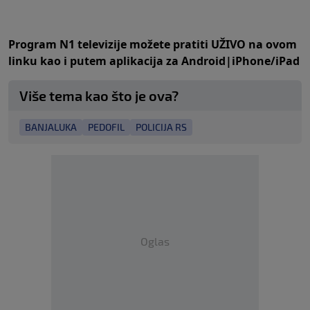
Program N1 televizije možete pratiti UŽIVO na
ovom
linku
kao i putem aplikacija za
An
droid
|
iPhone/iPad
Više tema kao što je ova?
BANJALUKA
PEDOFIL
POLICIJA RS
Oglas