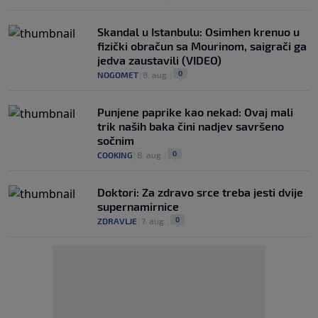
Skandal u Istanbulu: Osimhen krenuo u
fizički obračun sa Mourinom, saigrači ga
jedva zaustavili (VIDEO)
0
NOGOMET
|
8. aug.
|
Punjene paprike kao nekad: Ovaj mali
trik naših baka čini nadjev savršeno
sočnim
0
COOKING
|
8. aug.
|
Doktori: Za zdravo srce treba jesti dvije
supernamirnice
0
ZDRAVLJE
|
7. aug.
|