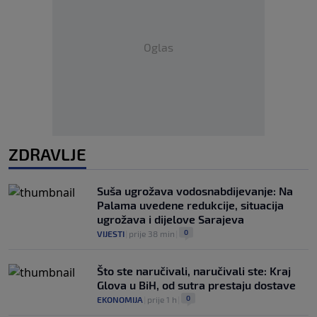
Oglas
ZDRAVLJE
Suša ugrožava vodosnabdijevanje: Na
Palama uvedene redukcije, situacija
ugrožava i dijelove Sarajeva
0
VIJESTI
|
prije 38 min
|
Što ste naručivali, naručivali ste: Kraj
Glova u BiH, od sutra prestaju dostave
0
EKONOMIJA
|
prije 1 h
|