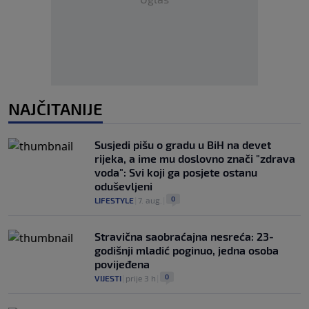
NAJČITANIJE
Susjedi pišu o gradu u BiH na devet
rijeka, a ime mu doslovno znači "zdrava
voda": Svi koji ga posjete ostanu
oduševljeni
0
LIFESTYLE
|
7. aug.
|
Stravična saobraćajna nesreća: 23-
godišnji mladić poginuo, jedna osoba
povijeđena
0
VIJESTI
|
prije 3 h
|