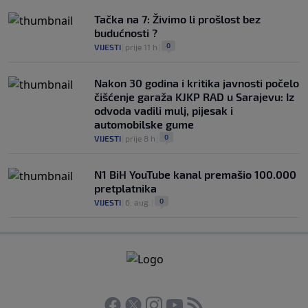
Tačka na 7: Živimo li prošlost bez
budućnosti ?
0
VIJESTI
|
prije 11 h
|
Nakon 30 godina i kritika javnosti počelo
čišćenje garaža KJKP RAD u Sarajevu: Iz
odvoda vadili mulj, pijesak i
automobilske gume
0
VIJESTI
|
prije 8 h
|
N1 BiH YouTube kanal premašio 100.000
pretplatnika
0
VIJESTI
|
6. aug.
|