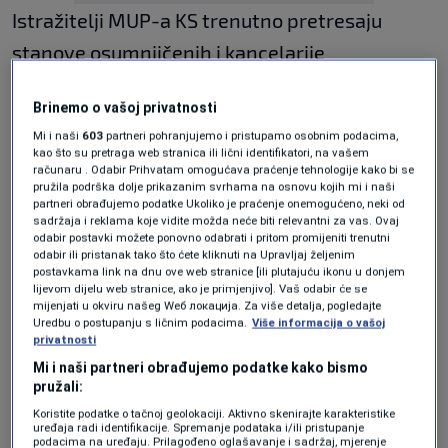
Istražitelji MUP-a KS trenutno pretresaju
stanove osumnjičenih i kancelarije
Ministarstva za nauku, visoko obrazovanje i
Brinemo o vašoj privatnosti
mlade KS.
Mi i naši
603
partneri pohranjujemo i pristupamo osobnim podacima,
kao što su pretraga web stranica ili lični identifikatori, na vašem
računaru . Odabir Prihvatam omogućava praćenje tehnologije kako bi se
Pod istragom Tužilaštva KS zbog sumnje na
pružila podrška dolje prikazanim svrhama na osnovu kojih mi i naši
partneri obrađujemo podatke Ukoliko je praćenje onemogućeno, neki od
nezakonito zapošljavanje je ministrica Adna
sadržaja i reklama koje vidite možda neće biti relevantni za vas. Ovaj
odabir postavki možete ponovno odabrati i pritom promijeniti trenutni
Mesihović i njena pomoćnica Dženita Viteškić.
odabir ili pristanak tako što ćete kliknuti na Upravljaj željenim
postavkama link na dnu ove web stranice [ili plutajuću ikonu u donjem
lijevom dijelu web stranice, ako je primjenjivo]. Vaš odabir će se
Akcija je, između ostalog rezultat potpisanog
mijenjati u okviru našeg Wеб локација. Za više detalja, pogledajte
Uredbu o postupanju s ličnim podacima.
Više informacija o vašoj
protokola koji je Tužilaštva KS s Uredom za
privatnosti
Mi i naši partneri obrađujemo podatke kako bismo
borbu protiv korupcije i Upravom policije MUP-
pružali:
a KS. Asistira i OSA BiH.
Koristite podatke o tačnoj geolokaciji. Aktivno skenirajte karakteristike
uređaja radi identifikacije. Spremanje podataka i/ili pristupanje
podacima na uređaju. Prilagođeno oglašavanje i sadržaj, mjerenje