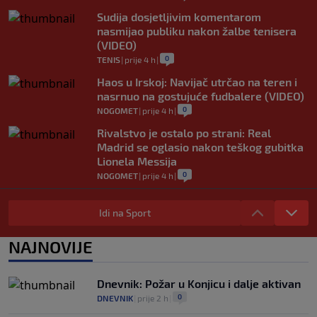
Sudija dosjetljivim komentarom
nasmijao publiku nakon žalbe tenisera
(VIDEO)
0
TENIS
|
prije 4 h
|
Haos u Irskoj: Navijač utrčao na teren i
nasrnuo na gostujuće fudbalere (VIDEO)
0
NOGOMET
|
prije 4 h
|
Rivalstvo je ostalo po strani: Real
Madrid se oglasio nakon teškog gubitka
Lionela Messija
0
NOGOMET
|
prije 4 h
|
WNBA igračice odgovorile Kanteru
nakon provokacije: "Nećemo biti politički
Idi na Sport
pijuni"
0
KOŠARKA
|
prije 5 h
|
NAJNOVIJE
Infantino nekada poručivao: "Novac
FIFA-e je vaš novac", danas se suočava s
Dnevnik: Požar u Konjicu i dalje aktivan
najvećom krizom
0
DNEVNIK
|
prije 2 h
|
0
NOGOMET
|
prije 5 h
|