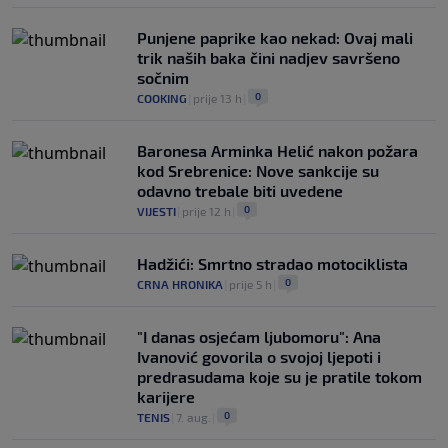
Punjene paprike kao nekad: Ovaj mali
trik naših baka čini nadjev savršeno
sočnim
0
COOKING
|
prije 13 h
|
Baronesa Arminka Helić nakon požara
kod Srebrenice: Nove sankcije su
odavno trebale biti uvedene
0
VIJESTI
|
prije 12 h
|
Hadžići: Smrtno stradao motociklista
0
CRNA HRONIKA
|
prije 5 h
|
"I danas osjećam ljubomoru": Ana
Ivanović govorila o svojoj ljepoti i
predrasudama koje su je pratile tokom
karijere
0
TENIS
|
7. aug.
|