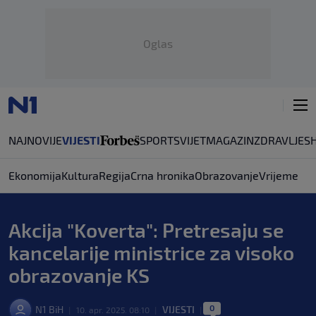
Oglas
NAJNOVIJE
VIJESTI
SPORT
SVIJET
MAGAZIN
ZDRAVLJE
S
Ekonomija
Kultura
Regija
Crna hronika
Obrazovanje
Vrijeme
Akcija "Koverta": Pretresaju se
kancelarije ministrice za visoko
obrazovanje KS
0
N1 BiH
VIJESTI
|
10. apr. 2025. 08:10
|
|