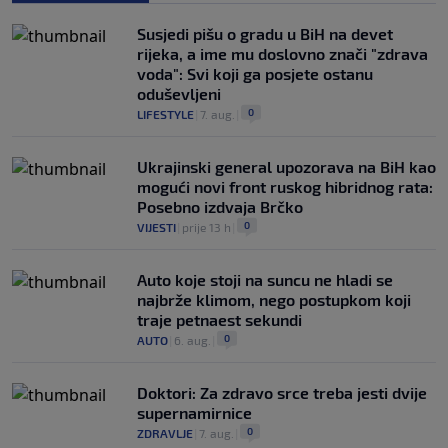
Susjedi pišu o gradu u BiH na devet
rijeka, a ime mu doslovno znači "zdrava
voda": Svi koji ga posjete ostanu
oduševljeni
0
LIFESTYLE
|
7. aug.
|
Ukrajinski general upozorava na BiH kao
mogući novi front ruskog hibridnog rata:
Posebno izdvaja Brčko
0
VIJESTI
|
prije 13 h
|
Auto koje stoji na suncu ne hladi se
najbrže klimom, nego postupkom koji
traje petnaest sekundi
0
AUTO
|
6. aug.
|
Doktori: Za zdravo srce treba jesti dvije
supernamirnice
0
ZDRAVLJE
|
7. aug.
|