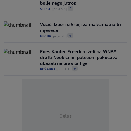
bolje nego jutros
0
VIJESTI
|
prije 5 h
|
Vučić: Izbori u Srbiji za maksimalno tri
mjeseca
0
REGIJA
|
prije 5 h
|
Enes Kanter Freedom želi na WNBA
draft: Neobičnim potezom pokušava
ukazati na pravila lige
0
KOŠARKA
|
prije 6 h
|
Oglas