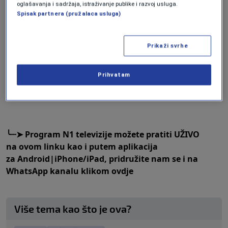
oglašavanja i sadržaja, istraživanje publike i razvoj usluga.
Spisak partnera (pružalaca usluga)
╰
┈➤
Program N1 televizije možete pratiti UŽIVO
Prikaži svrhe
na
ovom linku
kao i putem aplikacija
za
An
droid
|
iPhone/iPad,
pridružite nam se i na
WhatsApp kanalu klikom
ovdje
Prihvatam
╰
┈➤
Program N1 televizije možete pratiti UŽIVO
na
ovom linku
kao i putem aplikacija
za
An
droid
|
iPhone/iPad,
pridružite nam se i na
WhatsApp kanalu klikom
ovdje
Više tema kao što je ova?