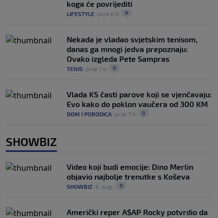
koga će povrijediti
0
LIFESTYLE
|
prije 6 h
|
Nekada je vladao svjetskim tenisom,
danas ga mnogi jedva prepoznaju:
Ovako izgleda Pete Sampras
0
TENIS
|
prije 7 h
|
Vlada KS časti parove koji se vjenčavaju:
Evo kako do poklon vaučera od 300 KM
0
DOM I PORODICA
|
prije 7 h
|
SHOWBIZ
Video koji budi emocije: Dino Merlin
objavio najbolje trenutke s Koševa
0
SHOWBIZ
|
6. aug.
|
Američki reper A$AP Rocky potvrdio da