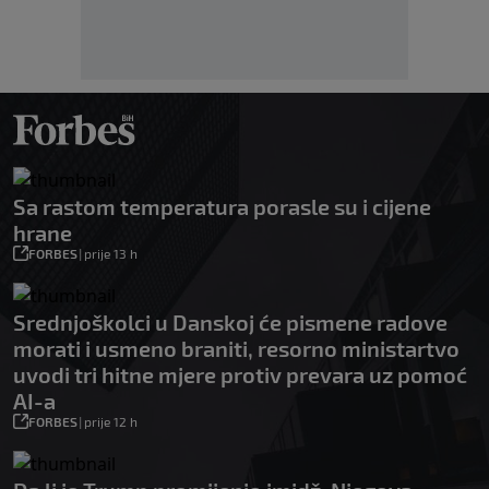
Sa rastom temperatura porasle su i cijene
hrane
FORBES
|
prije 13 h
Srednjoškolci u Danskoj će pismene radove
morati i usmeno braniti, resorno ministartvo
uvodi tri hitne mjere protiv prevara uz pomoć
AI-a
FORBES
|
prije 12 h