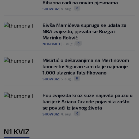
Rihanna radi na novim pjesmama
0
SHOWBIZ
|
6. aug.
|
Bivša Mamićeva supruga se udala za
NBA zvijezdu, pjevala se Rozga i
Marinko Rokvić
0
NOGOMET
|
5. aug.
|
Misirlić o dešavanjima na Merlinovom
koncertu: Siguran sam da je najmanje
1.000 ulaznica falsifikovano
0
SHOWBIZ
|
5. aug.
|
Pop zvijezda kroz suze najavila pauzu u
karijeri: Ariana Grande pojasnila zašto
se povlači iz javnog života
0
SHOWBIZ
|
4. aug.
|
N1 KVIZ