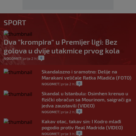
SPORT
Dva "krompira" u Premijer ligi: Bez
golova u dvije utakmice prvog kola
0
NOGOMET
|
prije 2 h
|
Skandalozno i sramotno: Delije na
Marakani veličale Ratka Mladića (FOTO)
0
NOGOMET
|
prije 2 h
|
Skandal u Istanbulu: Osimhen krenuo u
fizički obračun sa Mourinom, saigrači ga
jedva zaustavili (VIDEO)
0
NOGOMET
|
prije 2 h
|
Kakav otac, takav sin: I Kodro mlađi
pogodio protiv Real Madrida (VIDEO)
0
NOGOMET
|
prije 3 h
|