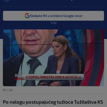
Dodajte N1 u omiljeni Google izvor
Više
N1
|
N1
Po nalogu postupajućeg tužioca Tužilaštva KS