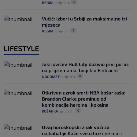
0
REGIJA
|
prije 4 h
|
Vučić: Izbori u Srbiji za maksimalno tri
mjeseca
0
REGIJA
|
prije 5 h
|
LIFESTYLE
Jakirovićev Hull City doživio prvi poraz
na pripremama, bolji bio Eintracht
0
NOGOMET
|
prije 6 h
|
Otkriven uzrok smrti NBA košarkaša:
Brandon Clarke preminuo od
kombinacije heroina i kokaina
0
KOŠARKA
|
prije 6 h
|
Ovaj horoskopski znak važi za
najbahatiji: Kaže sve u lice i ne mari