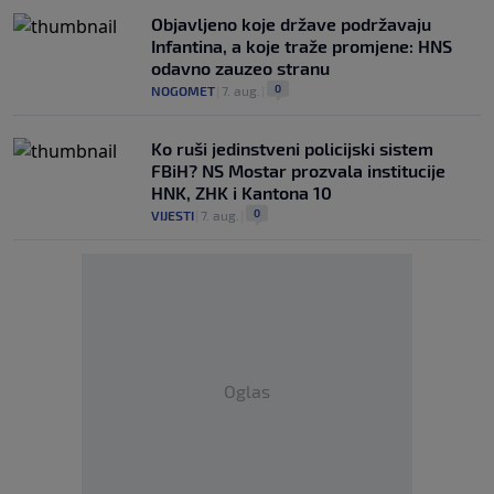
Objavljeno koje države podržavaju
Infantina, a koje traže promjene: HNS
odavno zauzeo stranu
0
NOGOMET
|
7. aug.
|
Ko ruši jedinstveni policijski sistem
FBiH? NS Mostar prozvala institucije
HNK, ZHK i Kantona 10
0
VIJESTI
|
7. aug.
|
Oglas