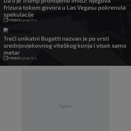
Da li je Trump promijenio imidž: Njegova
frizura tokom govora u Las Vegasu pokrenula
spekulacije
FORBES
|
prije 13 h
Treći unikatni Bugatti nazvan je po vrsti
srednjovjekovnog viteškog konja i visok samo
metar
FORBES
|
prije 12 h
Oglas