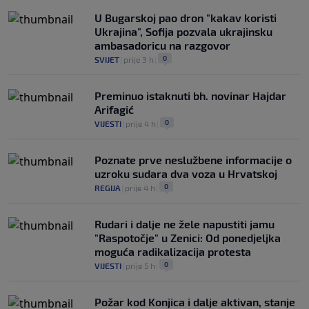
U Bugarskoj pao dron "kakav koristi
Ukrajina", Sofija pozvala ukrajinsku
ambasadoricu na razgovor
0
SVIJET
|
prije 3 h
|
Preminuo istaknuti bh. novinar Hajdar
Arifagić
0
VIJESTI
|
prije 4 h
|
Poznate prve neslužbene informacije o
uzroku sudara dva voza u Hrvatskoj
0
REGIJA
|
prije 4 h
|
Rudari i dalje ne žele napustiti jamu
"Raspotočje" u Zenici: Od ponedjeljka
moguća radikalizacija protesta
0
VIJESTI
|
prije 5 h
|
Požar kod Konjica i dalje aktivan, stanje