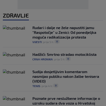
ZDRAVLJE
Rudari i dalje ne žele napustiti jamu
"Raspotočje" u Zenici: Od ponedjeljka
moguća radikalizacija protesta
0
VIJESTI
|
prije 5 h
|
Hadžići: Smrtno stradao motociklista
0
CRNA HRONIKA
|
prije 5 h
|
Sudija dosjetljivim komentarom
nasmijao publiku nakon žalbe tenisera
(VIDEO)
0
TENIS
|
prije 4 h
|
Poznate prve neslužbene informacije o
uzroku sudara dva voza u Hrvatskoj