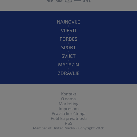
NAJNOVIJE
VIJESTI
FORBES
SPORT
SVIJET
MAGAZIN
ZDRAVLJE
Kontakt
O nama
Marketing
Impresum
Pravila korištenja
Politika privatnosti
RSS
Member of
United Media
- Copyright 2026