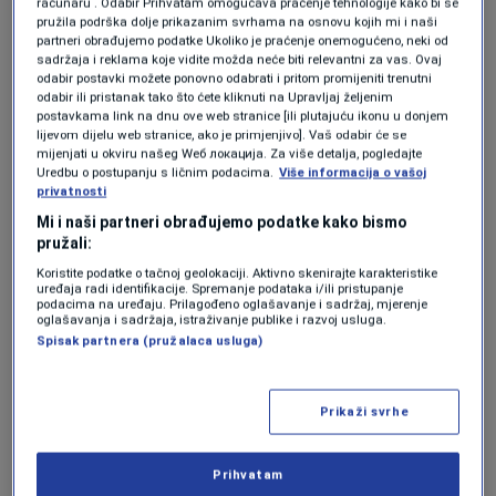
računaru . Odabir Prihvatam omogućava praćenje tehnologije kako bi se
pružila podrška dolje prikazanim svrhama na osnovu kojih mi i naši
značajan jaz između zakonskih garancija i
partneri obrađujemo podatke Ukoliko je praćenje onemogućeno, neki od
sadržaja i reklama koje vidite možda neće biti relevantni za vas. Ovaj
njihove primjene u praksi.
odabir postavki možete ponovno odabrati i pritom promijeniti trenutni
odabir ili pristanak tako što ćete kliknuti na Upravljaj željenim
Prema nalazima studije, samo četiri od deset
postavkama link na dnu ove web stranice [ili plutajuću ikonu u donjem
lijevom dijelu web stranice, ako je primjenjivo]. Vaš odabir će se
kantona poduzela su određene korake kako bi
mijenjati u okviru našeg Wеб локација. Za više detalja, pogledajte
Uredbu o postupanju s ličnim podacima.
Više informacija o vašoj
svoje propise uskladila s federalnim zakonom,
privatnosti
dok preostalih šest kantona nije poduzelo
Mi i naši partneri obrađujemo podatke kako bismo
pružali:
nikakve aktivnosti u tom pravcu.
Koristite podatke o tačnoj geolokaciji. Aktivno skenirajte karakteristike
uređaja radi identifikacije. Spremanje podataka i/ili pristupanje
podacima na uređaju. Prilagođeno oglašavanje i sadržaj, mjerenje
Posebno zabrinjava podatak da pojedini
oglašavanja i sadržaja, istraživanje publike i razvoj usluga.
Spisak partnera (pružalaca usluga)
kantoni u svojim propisima još uvijek ne
prepoznaju ni kategoriju civilnih žrtava rata,
Prikaži svrhe
što, kako je istaknuto, ozbiljno otežava
ostvarivanje prava koja su garantovana
Prihvatam
federalnim zakonom.