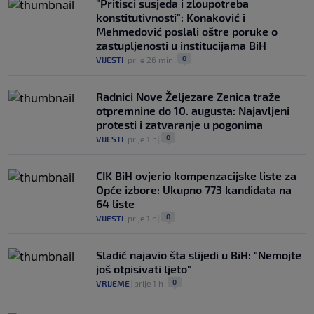
"Pritisci susjeda i zloupotreba
konstitutivnosti": Konaković i
Mehmedović poslali oštre poruke o
zastupljenosti u institucijama BiH
0
VIJESTI
|
prije 26 min
|
Radnici Nove Željezare Zenica traže
otpremnine do 10. augusta: Najavljeni
protesti i zatvaranje u pogonima
0
VIJESTI
|
prije 1 h
|
CIK BiH ovjerio kompenzacijske liste za
Opće izbore: Ukupno 773 kandidata na
64 liste
0
VIJESTI
|
prije 1 h
|
Sladić najavio šta slijedi u BiH: "Nemojte
još otpisivati ljeto"
0
VRIJEME
|
prije 1 h
|