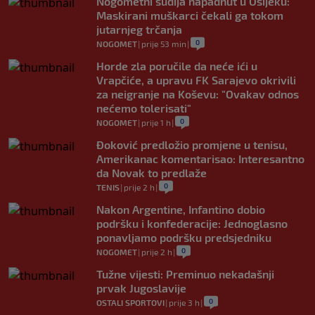
Nogometni sudija napadnut u Osijeku:
Maskirani muškarci čekali ga tokom
jutarnjeg trčanja
0
NOGOMET
|
prije 53 min
|
Horde zla poručile da neće ići u
Vrapčiće, a upravu FK Sarajevo okrivili
za neigranje na Koševu: "Ovakav odnos
nećemo tolerisati"
0
NOGOMET
|
prije 1 h
|
Đoković predložio promjene u tenisu,
Amerikanac komentarisao: Interesantno
da Novak to predlaže
0
TENIS
|
prije 2 h
|
Nakon Argentine, Infantino dobio
podršku i konfederacije: Jednoglasno
ponavljamo podršku predsjedniku
0
NOGOMET
|
prije 2 h
|
Tužne vijesti: Preminuo nekadašnji
prvak Jugoslavije
0
OSTALI SPORTOVI
|
prije 3 h
|