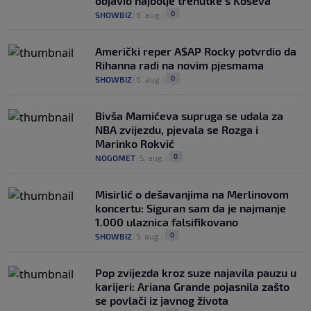
objavio najbolje trenutke s Koševa
0
SHOWBIZ
|
6. aug.
|
Američki reper A$AP Rocky potvrdio da
Rihanna radi na novim pjesmama
0
SHOWBIZ
|
6. aug.
|
Bivša Mamićeva supruga se udala za
NBA zvijezdu, pjevala se Rozga i
Marinko Rokvić
0
NOGOMET
|
5. aug.
|
Misirlić o dešavanjima na Merlinovom
koncertu: Siguran sam da je najmanje
1.000 ulaznica falsifikovano
0
SHOWBIZ
|
5. aug.
|
Pop zvijezda kroz suze najavila pauzu u
karijeri: Ariana Grande pojasnila zašto
se povlači iz javnog života