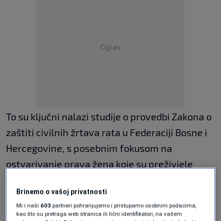
Oglas
To su ključni nalazi studije o provedbi Zakona o
zaštiti civilnih žrtava rata u Federaciji Bosne i
Hercegovine, s posebnim fokusom na
ostvarivanje prava žena koje su preživjele
seksualno nasilje u ratu, predstavljene danas u
Brinemo o vašoj privatnosti
Sarajevu.
Mi i naši
603
partneri pohranjujemo i pristupamo osobnim podacima,
kao što su pretraga web stranica ili lični identifikatori, na vašem
Autori istraživanja upozoravaju da postoji