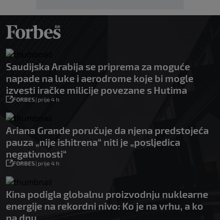
Saudijska Arabija se priprema za moguće
napade na luke i aerodrome koje bi mogle
izvesti iračke milicije povezane s Hutima
FORBES
|
prije 4 h
Ariana Grande poručuje da njena predstojeća
pauza „nije ishitrena“ niti je „posljedica
negativnosti“
FORBES
|
prije 4 h
Kina podigla globalnu proizvodnju nuklearne
energije na rekordni nivo: Ko je na vrhu, a ko
na dnu