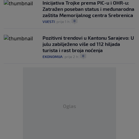
Inicijativa Trojke prema PIC-u i OHR-u:
Zatražen poseban status i međunarodna
zaštita Memorijalnog centra Srebrenica
0
VIJESTI
|
prije 1 h
|
Pozitivni trendovi u Kantonu Sarajevo: U
julu zabilježeno više od 112 hiljada
turista i rast broja noćenja
0
EKONOMIJA
|
prije 2 h
|
Oglas