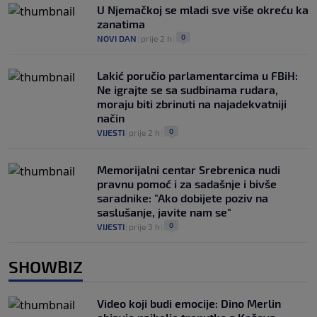
U Njemačkoj se mladi sve više okreću ka
zanatima
0
NOVI DAN
|
prije 2 h
|
Lakić poručio parlamentarcima u FBiH:
Ne igrajte se sa sudbinama rudara,
moraju biti zbrinuti na najadekvatniji
način
0
VIJESTI
|
prije 2 h
|
Memorijalni centar Srebrenica nudi
pravnu pomoć i za sadašnje i bivše
saradnike: "Ako dobijete poziv na
saslušanje, javite nam se"
0
VIJESTI
|
prije 3 h
|
SHOWBIZ
Video koji budi emocije: Dino Merlin