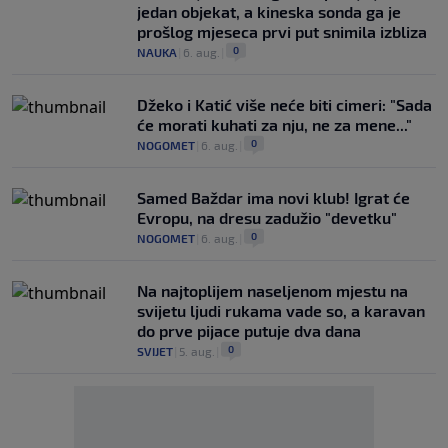
jedan objekat, a kineska sonda ga je
prošlog mjeseca prvi put snimila izbliza
0
NAUKA
|
6. aug.
|
Džeko i Katić više neće biti cimeri: "Sada
će morati kuhati za nju, ne za mene..."
0
NOGOMET
|
6. aug.
|
Samed Baždar ima novi klub! Igrat će
Evropu, na dresu zadužio "devetku"
0
NOGOMET
|
6. aug.
|
Na najtoplijem naseljenom mjestu na
svijetu ljudi rukama vade so, a karavan
do prve pijace putuje dva dana
0
SVIJET
|
5. aug.
|