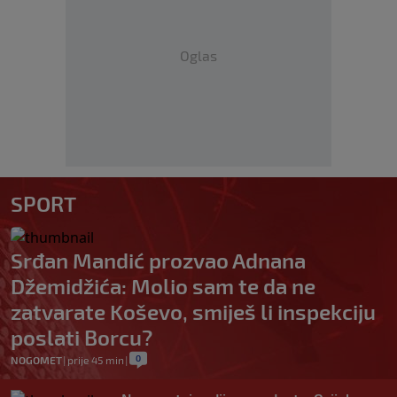
Oglas
SPORT
Srđan Mandić prozvao Adnana
Džemidžića: Molio sam te da ne
zatvarate Koševo, smiješ li inspekciju
poslati Borcu?
0
NOGOMET
|
prije 45 min
|