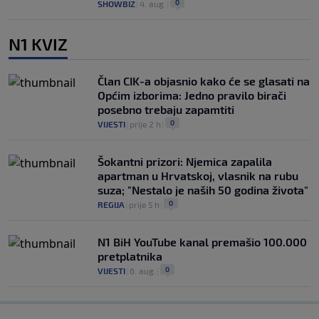
0
SHOWBIZ
|
4. aug.
|
N1 KVIZ
Član CIK-a objasnio kako će se glasati na
Općim izborima: Jedno pravilo birači
posebno trebaju zapamtiti
0
VIJESTI
|
prije 2 h
|
Šokantni prizori: Njemica zapalila
apartman u Hrvatskoj, vlasnik na rubu
suza; "Nestalo je naših 50 godina života"
0
REGIJA
|
prije 5 h
|
N1 BiH YouTube kanal premašio 100.000
pretplatnika
0
VIJESTI
|
6. aug.
|