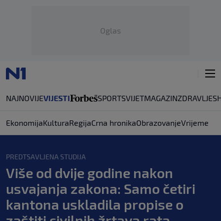
Oglas
NAJNOVIJE
VIJESTI
SPORT
SVIJET
MAGAZIN
ZDRAVLJE
S
Ekonomija
Kultura
Regija
Crna hronika
Obrazovanje
Vrijeme
PREDTSAVLJENA STUDIJA
Više od dvije godine nakon
usvajanja zakona: Samo četiri
kantona uskladila propise o
zaštiti civilnih žrtava rata