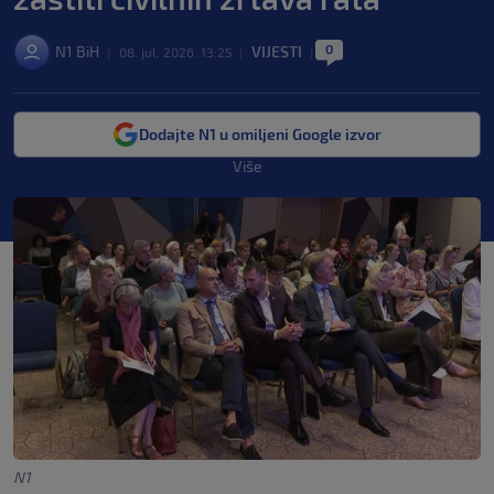
0
N1 BiH
VIJESTI
|
08. jul. 2026. 13:25
|
|
Dodajte N1 u omiljeni Google izvor
Više
N1