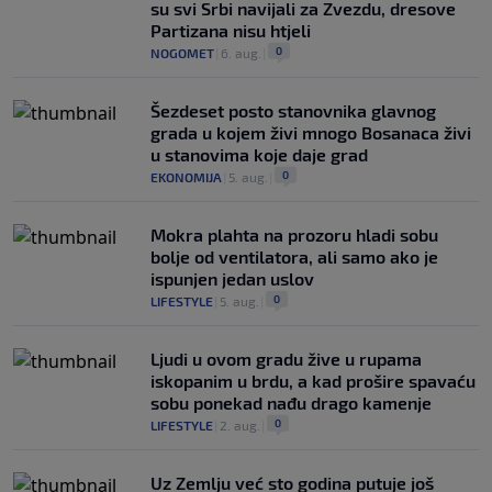
su svi Srbi navijali za Zvezdu, dresove
Partizana nisu htjeli
0
NOGOMET
|
6. aug.
|
Šezdeset posto stanovnika glavnog
grada u kojem živi mnogo Bosanaca živi
u stanovima koje daje grad
0
EKONOMIJA
|
5. aug.
|
Mokra plahta na prozoru hladi sobu
bolje od ventilatora, ali samo ako je
ispunjen jedan uslov
0
LIFESTYLE
|
5. aug.
|
Ljudi u ovom gradu žive u rupama
iskopanim u brdu, a kad prošire spavaću
sobu ponekad nađu drago kamenje
0
LIFESTYLE
|
2. aug.
|
Uz Zemlju već sto godina putuje još