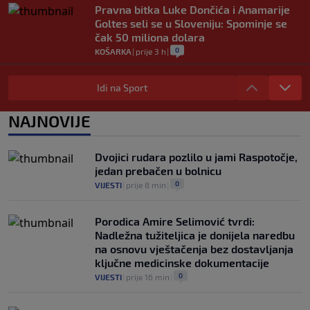
Pravna bitka Luke Dončića i Anamarije
Goltes seli se u Sloveniju: Spominje se
čak 50 miliona dolara
0
KOŠARKA
|
prije 3 h
|
Danas počinje nova sezona šampionata
BiH: Željezničar protiv novajlije na
Idi na Sport
Grbavici
0
NOGOMET
|
prije 4 h
|
NAJNOVIJE
Infantino u jeku brojnih kritika, dobio
javnu podršku jednog nogometnog
Dvojici rudara pozlilo u jami Raspotočje,
saveza, ali i jednu kritiku
jedan prebačen u bolnicu
0
NOGOMET
|
prije 4 h
|
0
VIJESTI
|
prije 8 min
|
Porodica Amire Selimović tvrdi:
Nadležna tužiteljica je donijela naredbu
na osnovu vještačenja bez dostavljanja
ključne medicinske dokumentacije
0
VIJESTI
|
prije 16 min
|