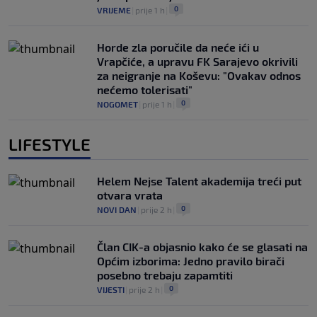
0
VRIJEME
|
prije 1 h
|
Horde zla poručile da neće ići u
Vrapčiće, a upravu FK Sarajevo okrivili
za neigranje na Koševu: "Ovakav odnos
nećemo tolerisati"
0
NOGOMET
|
prije 1 h
|
LIFESTYLE
Helem Nejse Talent akademija treći put
otvara vrata
0
NOVI DAN
|
prije 2 h
|
Član CIK-a objasnio kako će se glasati na
Općim izborima: Jedno pravilo birači
posebno trebaju zapamtiti
0
VIJESTI
|
prije 2 h
|