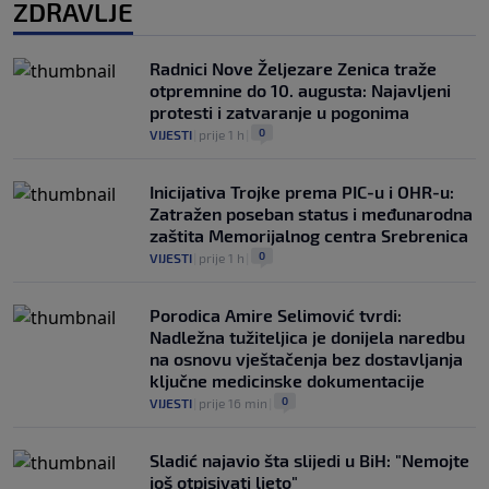
ZDRAVLJE
Radnici Nove Željezare Zenica traže
otpremnine do 10. augusta: Najavljeni
protesti i zatvaranje u pogonima
0
VIJESTI
|
prije 1 h
|
Inicijativa Trojke prema PIC-u i OHR-u:
Zatražen poseban status i međunarodna
zaštita Memorijalnog centra Srebrenica
0
VIJESTI
|
prije 1 h
|
Porodica Amire Selimović tvrdi:
Nadležna tužiteljica je donijela naredbu
na osnovu vještačenja bez dostavljanja
ključne medicinske dokumentacije
0
VIJESTI
|
prije 16 min
|
Sladić najavio šta slijedi u BiH: "Nemojte
još otpisivati ljeto"