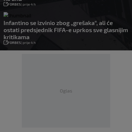
FORBES
|
prije 4 h
Infantino se izvinio zbog „grešaka“, ali će
ostati predsjednik FIFA-e uprkos sve glasnijim
kritikama
FORBES
|
prije 4 h
Oglas