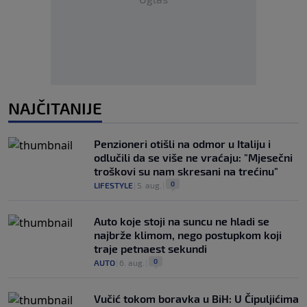
NAJČITANIJE
Penzioneri otišli na odmor u Italiju i
odlučili da se više ne vraćaju: "Mjesečni
troškovi su nam skresani na trećinu"
0
LIFESTYLE
|
5. aug.
|
Auto koje stoji na suncu ne hladi se
najbrže klimom, nego postupkom koji
traje petnaest sekundi
0
AUTO
|
6. aug.
|
Vučić tokom boravka u BiH: U Čipuljićima