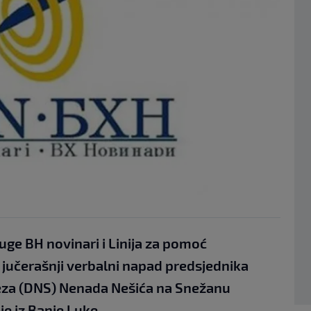
ge BH novinari i Linija za pomoć
 jučerašnji verbalni napad predsjednika
za (DNS) Nenada Nešića na Snežanu
je iz Banje Luke.