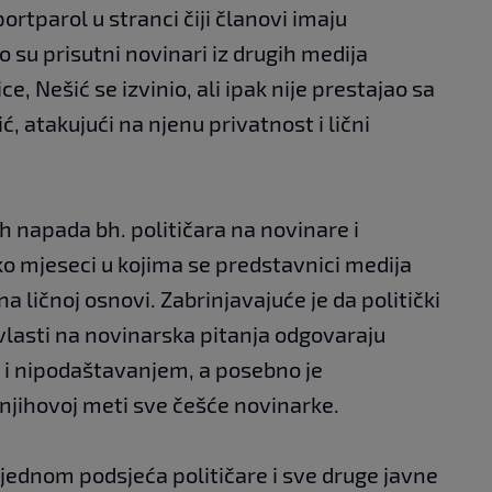
ortparol u stranci čiji članovi imaju
 su prisutni novinari iz drugih medija
ice, Nešić se izvinio, ali ipak nije prestajao sa
 atakujući na njenu privatnost i lični
ih napada bh. političara na novinare i
ko mjeseci u kojima se predstavnici medija
 na ličnoj osnovi. Zabrinjavajuće je da politički
a vlasti na novinarska pitanja odgovaraju
i nipodaštavanjem, a posebno je
njihovoj meti sve češće novinarke.
jednom podsjeća političare i sve druge javne