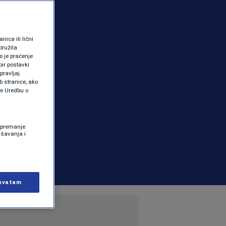
ica ili lični
pružila
 je praćenje
ir postavki
pravljaj
b stranice, ako
te Uredbu o
 Spremanje
ašavanja i
hvatam