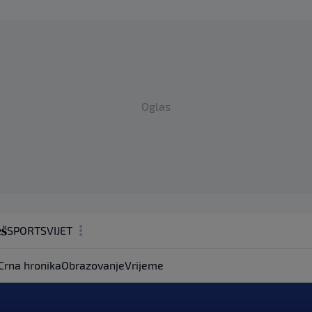
Oglas
SPORT
SVIJET
MAGAZIN
Crna hronika
Obrazovanje
Vrijeme
ZDRAVLJE