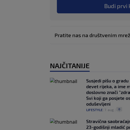
Budi prvi 
Pratite nas na društvenim mr
NAJČITANIJE
Susjedi pišu o gradu
devet rijeka, a ime 
doslovno znači "zdr
Svi koji ga posjete o
oduševljeni
0
LIFESTYLE
|
7. aug.
|
Stravična saobraćaj
23-godišnji mladić p