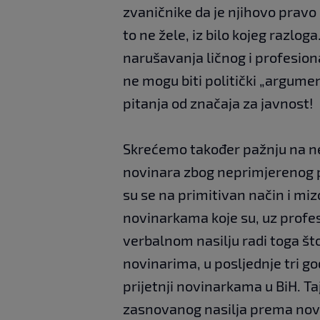
zvaničnike da je njihovo pravo
to ne žele, iz bilo kojeg razlog
narušavanja ličnog i profesion
ne mogu biti politički „argume
pitanja od značaja za javnost!
Skrećemo također pažnju na n
novinara zbog neprimjerenog p
su se na primitivan način i mi
novinarkama koje su, uz profes
verbalnom nasilju radi toga š
novinarima, u posljednje tri go
prijetnji novinarkama u BiH. T
zasnovanog nasilja prema nov