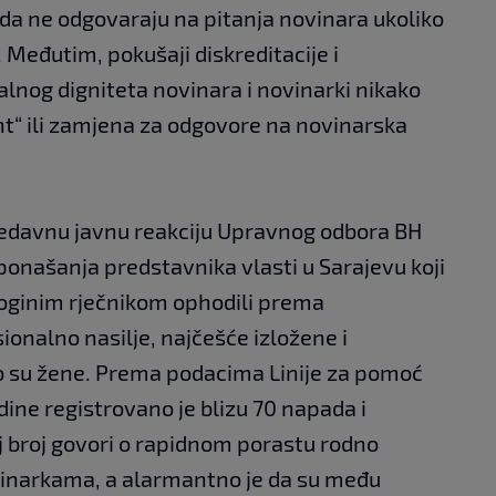
 da ne odgovaraju na pitanja novinara ukoliko
a. Međutim, pokušaji diskreditacije i
alnog digniteta novinara i novinarki nikako
nt“ ili zamjena za odgovore na novinarska
edavnu javnu reakciju Upravnog odbora BH
onašanja predstavnika vlasti u Sarajevu koji
zoginim rječnikom ophodili prema
ionalno nasilje, najčešće izložene i
to su žene. Prema podacima Linije za pomoć
dine registrovano je blizu 70 napada i
aj broj govori o rapidnom porastu rodno
inarkama, a alarmantno je da su među