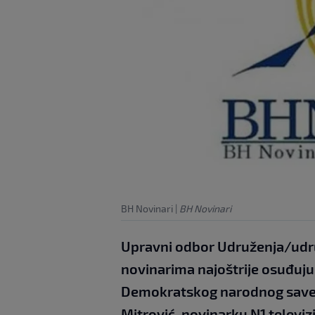
BH Novinari
|
BH Novinari
Upravni odbor Udruženja/udru
novinarima najoštrije osuđuju
Demokratskog narodnog save
Mitrović, novinarku N1 televizi