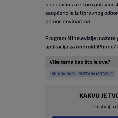
napadačima u skoro polovini slu
saopćeno je iz Upravnog odbor
pomoć novinarima.
Program N1 televizije možete 
aplikacija za
An
droid
|
iPhone/
Više tema kao što je ova?
BH. NOVINARI
SNEŽANA MITROVIĆ
KAKVO JE TV
Učestvuj u di