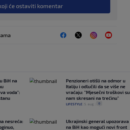
koji će ostaviti komentar
ežama
 u BiH na
Penzioneri otišli na odmor u
mu
Italiju i odlučili da se više ne
ava voda":
vraćaju: "Mjesečni troškovi su
stanu
nam skresani na trećinu"
0
LIFESTYLE
|
5. aug.
|
na nesreća:
Ukrajinski general upozorava
oginuo,
na BiH kao mogući novi front