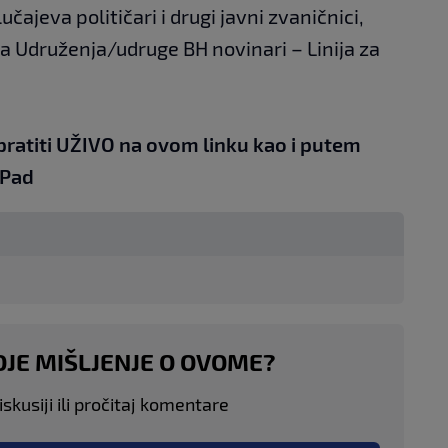
čajeva političari i drugi javni zvaničnici,
a Udruženja/udruge BH novinari – Linija za
pratiti UŽIVO na
ovom linku
kao i putem
iPad
OJE MIŠLJENJE O OVOME?
skusiji ili pročitaj komentare