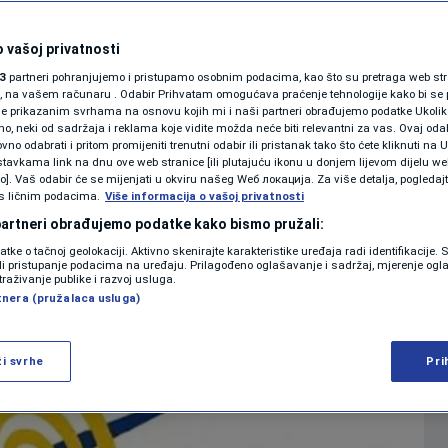
g napada na
SHOWBIZ
KOLUMNE
 vašoj privatnosti
BH novinari,
3
partneri pohranjujemo i pristupamo osobnim podacima, kao što su pretraga web stran
ori, na vašem računaru . Odabir Prihvatam omogućava praćenje tehnologije kako bi se 
etiranje
je prikazanim svrhama na osnovu kojih mi i naši partneri obrađujemo podatke Ukoliko
 neki od sadržaja i reklama koje vidite možda neće biti relevantni za vas. Ovaj odab
PODCAST
no odabrati i pritom promijeniti trenutni odabir ili pristanak tako što ćete kliknuti na U
tavkama link na dnu ove web stranice [ili plutajuću ikonu u donjem lijevom dijelu we
0
16:00
VIJESTI
komentara
>
|
|
N1 SPECIJAL
vo]. Vaš odabir će se mijenjati u okviru našeg Wеб локација. Za više detalja, pogledaj
s ličnim podacima.
Više informacija o vašoj privatnosti
FENOMENI
 partneri obrađujemo podatke kako bismo pružali:
Više
datke o tačnoj geolokaciji. Aktivno skenirajte karakteristike uređaja radi identifikacije.
NEISTRAŽENO
ili pristupanje podacima na uređaju. Prilagođeno oglašavanje i sadržaj, mjerenje ogl
traživanje publike i razvoj usluga.
tnera (pružalaca usluga)
VIRALNO
FOTO
ži svrhe
Pri
PROMO
VIDEO