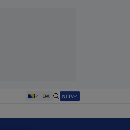
N1 TV
ENG