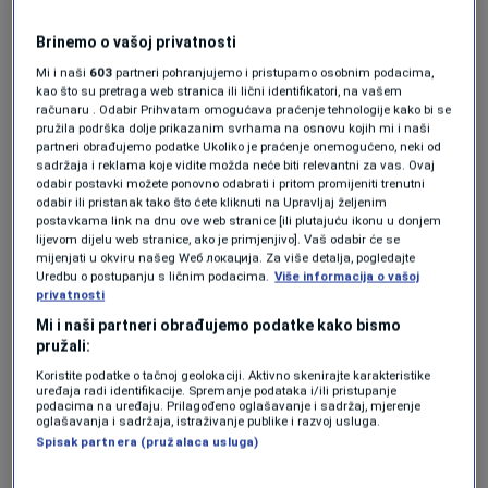
Brinemo o vašoj privatnosti
Tijelo troši energiju za probavu i preradu
Mi i naši
603
partneri pohranjujemo i pristupamo osobnim podacima,
proteina, što privremeno ubrzava
kao što su pretraga web stranica ili lični identifikatori, na vašem
računaru . Odabir Prihvatam omogućava praćenje tehnologije kako bi se
metabolizam. Dugoročno, dovoljan unos
pružila podrška dolje prikazanim svrhama na osnovu kojih mi i naši
proteina uz trening snage pomaže u
partneri obrađujemo podatke Ukoliko je praćenje onemogućeno, neki od
sadržaja i reklama koje vidite možda neće biti relevantni za vas. Ovaj
održavanju mišićne mase, što je ključno za
odabir postavki možete ponovno odabrati i pritom promijeniti trenutni
odabir ili pristanak tako što ćete kliknuti na Upravljaj željenim
metabolizam jer mišići u mirovanju troše više
postavkama link na dnu ove web stranice [ili plutajuću ikonu u donjem
lijevom dijelu web stranice, ako je primjenjivo]. Vaš odabir će se
kalorija od masnog tkiva. Piletina je također
mijenjati u okviru našeg Wеб локација. Za više detalja, pogledajte
Uredbu o postupanju s ličnim podacima.
Više informacija o vašoj
izvor vitamina B skupine, koji su važni za
privatnosti
metaboličke procese i pretvaranje hrane u
Mi i naši partneri obrađujemo podatke kako bismo
pružali:
energiju.
Koristite podatke o tačnoj geolokaciji. Aktivno skenirajte karakteristike
uređaja radi identifikacije. Spremanje podataka i/ili pristupanje
podacima na uređaju. Prilagođeno oglašavanje i sadržaj, mjerenje
Kombinacija s rižom obroku dodaje
oglašavanja i sadržaja, istraživanje publike i razvoj usluga.
Spisak partnera (pružalaca usluga)
ugljikohidrate, glavni izvor energije za tijelo.
Ugljikohidrati osiguravaju gorivo za mozak,