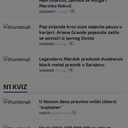
Marinko Rokvić
0
NOGOMET
|
5. aug.
|
Pop zvijezda kroz suze najavila pauzu u
karijeri: Ariana Grande pojasnila zašto
se povlači iz javnog života
0
SHOWBIZ
|
4. aug.
|
Legendarni Marduk predvodi dvodnevni
black metal praznik u Sarajevu
0
SHOWBIZ
|
3. aug.
|
N1 KVIZ
U Novom danu pravimo veliki izborni
"explainer"
0
VIJESTI
|
prije 0 min.
|
Vlada FBiH: 530.000 KM za oblast