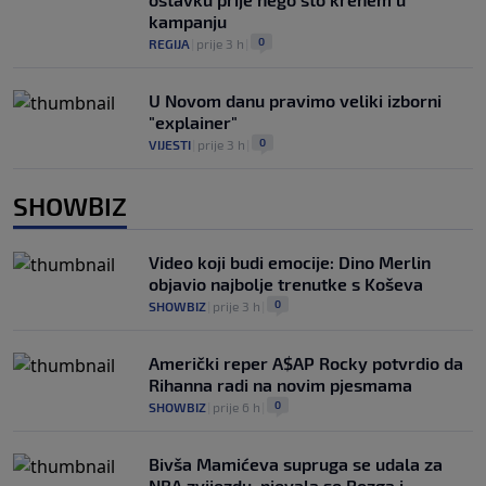
kampanju
0
REGIJA
|
prije 3 h
|
U Novom danu pravimo veliki izborni
"explainer"
0
VIJESTI
|
prije 3 h
|
SHOWBIZ
Video koji budi emocije: Dino Merlin
objavio najbolje trenutke s Koševa
0
SHOWBIZ
|
prije 3 h
|
Američki reper A$AP Rocky potvrdio da
Rihanna radi na novim pjesmama
0
SHOWBIZ
|
prije 6 h
|
Bivša Mamićeva supruga se udala za
NBA zvijezdu, pjevala se Rozga i