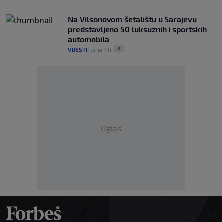
Na Vilsonovom šetalištu u Sarajevu
predstavljeno 50 luksuznih i sportskih
automobila
0
VIJESTI
|
prije 1 h
|
Oglas