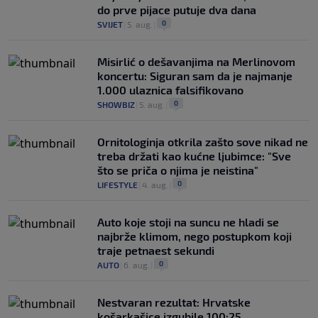
do prve pijace putuje dva dana
0
SVIJET
|
5. aug.
|
Misirlić o dešavanjima na Merlinovom
koncertu: Siguran sam da je najmanje
1.000 ulaznica falsifikovano
0
SHOWBIZ
|
5. aug.
|
Ornitologinja otkrila zašto sove nikad ne
treba držati kao kućne ljubimce: "Sve
što se priča o njima je neistina"
0
LIFESTYLE
|
4. aug.
|
Auto koje stoji na suncu ne hladi se
najbrže klimom, nego postupkom koji
traje petnaest sekundi
0
AUTO
|
6. aug.
|
Nestvaran rezultat: Hrvatske
košarkašice izgubile 100:25