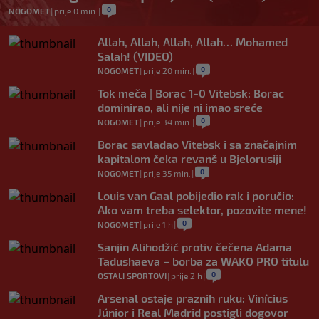
0
NOGOMET
|
prije 0 min.
|
Allah, Allah, Allah, Allah… Mohamed
Salah! (VIDEO)
0
NOGOMET
|
prije 20 min.
|
Tok meča | Borac 1-0 Vitebsk: Borac
dominirao, ali nije ni imao sreće
0
NOGOMET
|
prije 34 min.
|
Borac savladao Vitebsk i sa značajnim
kapitalom čeka revanš u Bjelorusiji
0
NOGOMET
|
prije 35 min.
|
Louis van Gaal pobijedio rak i poručio:
Ako vam treba selektor, pozovite mene!
0
NOGOMET
|
prije 1 h
|
Sanjin Alihodžić protiv čečena Adama
Tadushaeva – borba za WAKO PRO titulu
0
OSTALI SPORTOVI
|
prije 2 h
|
Arsenal ostaje praznih ruku: Vinícius
Júnior i Real Madrid postigli dogovor