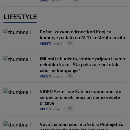
SVIJET
|
prije 54 min.
|
LIFESTYLE
Požar izazvao odrone kod Konjica,
kamenje padalo na M-17 i oštetilo vozila
0
VIJESTI
|
prije 2 h
|
Milioni iz budžeta, stotine prijava i samo
nekoliko kazni: Šta pokazuje početak
izborne kampanje?
0
VIJESTI
|
prije 2 h
|
VIDEO Severina: Kad priznamo ono što
se desilo u Srebrenici bit ćemo vesele
države
0
VIJESTI
|
prije 3 h
|
Vučić najavio izbore u Srbiji: Podnijet ću
ostavku prije nego što krenem u