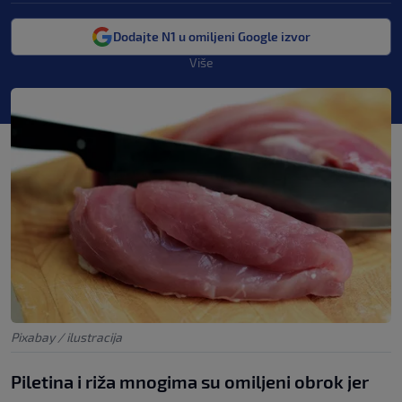
Dodajte N1 u omiljeni Google izvor
Više
Pixabay / ilustracija
Piletina i riža mnogima su omiljeni obrok jer