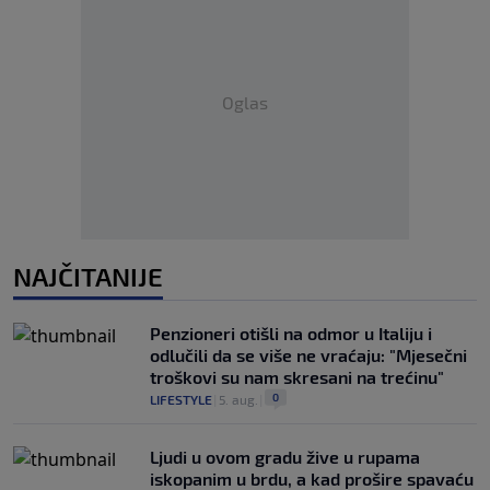
Oglas
NAJČITANIJE
Penzioneri otišli na odmor u Italiju i
odlučili da se više ne vraćaju: "Mjesečni
troškovi su nam skresani na trećinu"
0
LIFESTYLE
|
5. aug.
|
Ljudi u ovom gradu žive u rupama
iskopanim u brdu, a kad prošire spavaću