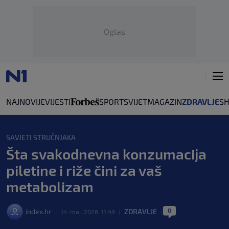
Oglas
NAJNOVIJE
VIJESTI
SPORT
SVIJET
MAGAZIN
ZDRAVLJE
S
SAVJETI STRUČNJAKA
Šta svakodnevna konzumacija
piletine i riže čini za vaš
metabolizam
0
index.hr
ZDRAVLJE
|
14. maj. 2026. 11:49
|
|