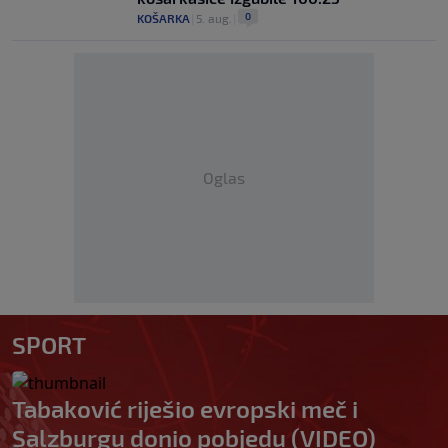
0
KOŠARKA
|
5. aug.
|
Oglas
SPORT
Tabaković riješio evropski meč i
Salzburgu donio pobjedu (VIDEO)