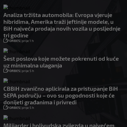
Analiza tržišta automobila: Evropa vjeruje
hibridima, Amerika traži jeftinije modele, u
BiH najveća prodaja novih vozila u posljednje
tri godine
FORBES
|
prije 1 h
Šest poslova koje možete pokrenuti od kuće
uz minimalna ulaganja
FORBES
|
prije 5 h
CBBiH zvanično aplicirala za pristupanje BiH
SEPA području – ovo su pogodnosti koje će
donijeti građanima i privredi
FORBES
|
prije 5 h
Milijarder i holivudska zvijezda u najvećem