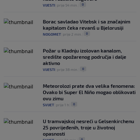
0
VIJESTI
|
prije 54 min.
|
Borac savladao Vitebsk i sa značajnim
kapitalom čeka revanš u Bjelorusiji
0
NOGOMET
|
prije 2 min.
|
Požar u Kladnju izolovan kanalom,
središte opožarenog područja i dalje
aktivno
0
VIJESTI
|
prije 38 min.
|
Meteorolozi prate dva velika fenomena:
Ovako bi Super El Niño mogao oblikovati
ovu zimu
0
SVIJET
|
prije 1 h
|
U tramvajskoj nesreći u Gelsenkirchenu
25 povrijeđenih, troje u životnoj
opasnosti
0