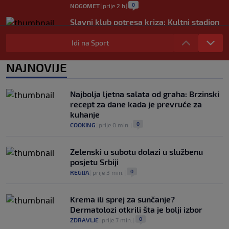
0
NOGOMET
|
prije 2 h
|
Slavni klub potresa kriza: Kultni stadion
u Italiji bit će prazan na početku sezone,
navijači objavili rat upravi
Idi na Sport
0
NOGOMET
|
prije 3 h
|
NAJNOVIJE
Izvinjenje s elementima prijetnje i
„gomila slabića“ u UEFA-i
0
NOGOMET
|
prije 3 h
|
Najbolja ljetna salata od graha: Brzinski
recept za dane kada je prevruće za
kuhanje
0
COOKING
|
prije 0 min.
|
Zelenski u subotu dolazi u službenu
posjetu Srbiji
0
REGIJA
|
prije 3 min.
|
Krema ili sprej za sunčanje?
Dermatolozi otkrili šta je bolji izbor
0
ZDRAVLJE
|
prije 7 min.
|