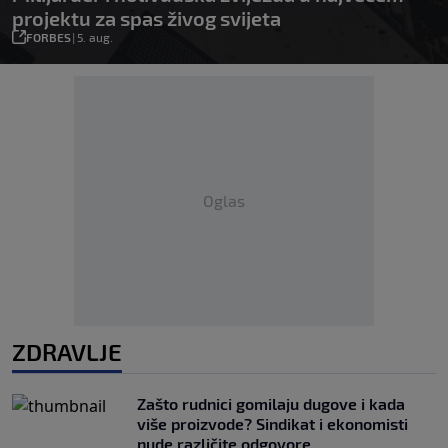
projektu za spas živog svijeta
FORBES
|
5. aug.
Oglas
ZDRAVLJE
Zašto rudnici gomilaju dugove i kada
više proizvode? Sindikat i ekonomisti
nude različite odgovore