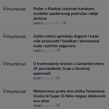
Požar u Kladnju izolovan kanalom,
središte opožarenog područja i dalje
aktivno
0
VIJESTI
|
prije 45 min.
|
Zašto rudnici gomilaju dugove i kada
više proizvode? Sindikat i ekonomisti
nude različite odgovore
0
VIJESTI
|
prije 1 h
|
U tramvajskoj nesreći u Gelsenkirchenu
25 povrijeđenih, troje u životnoj
opasnosti
0
SVIJET
|
prije 1 h
|
Meteorolozi prate dva velika fenomena:
Ovako bi Super El Niño mogao oblikovati
ovu zimu
0
SVIJET
|
prije 1 h
|