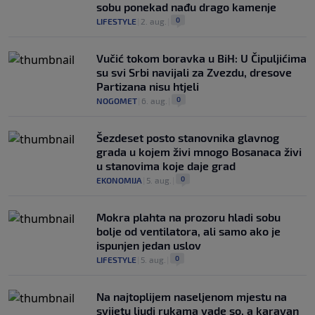
sobu ponekad nađu drago kamenje
0
LIFESTYLE
|
2. aug.
|
Vučić tokom boravka u BiH: U Čipuljićima
su svi Srbi navijali za Zvezdu, dresove
Partizana nisu htjeli
0
NOGOMET
|
6. aug.
|
Šezdeset posto stanovnika glavnog
grada u kojem živi mnogo Bosanaca živi
u stanovima koje daje grad
0
EKONOMIJA
|
5. aug.
|
Mokra plahta na prozoru hladi sobu
bolje od ventilatora, ali samo ako je
ispunjen jedan uslov
0
LIFESTYLE
|
5. aug.
|
Na najtoplijem naseljenom mjestu na
svijetu ljudi rukama vade so, a karavan