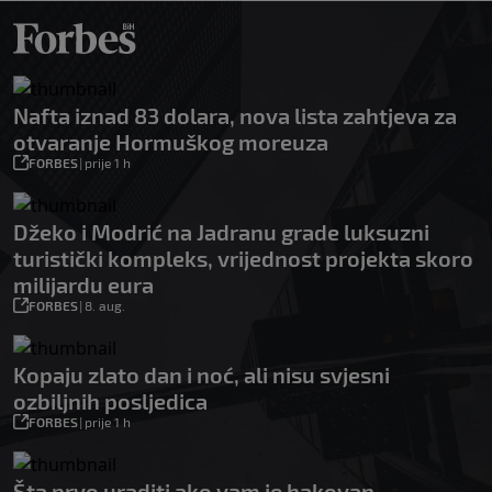
Nafta iznad 83 dolara, nova lista zahtjeva za
otvaranje Hormuškog moreuza
FORBES
|
prije 1 h
Džeko i Modrić na Jadranu grade luksuzni
turistički kompleks, vrijednost projekta skoro
milijardu eura
FORBES
|
8. aug.
Kopaju zlato dan i noć, ali nisu svjesni
ozbiljnih posljedica
FORBES
|
prije 1 h
Šta prvo uraditi ako vam je hakovan