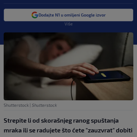
Dodajte N1 u omiljeni Google izvor
Više
Shutterstock
|
Shutterstock
Strepite li od skorašnjeg ranog spuštanja
mraka ili se radujete što ćete "zauzvrat" dobiti