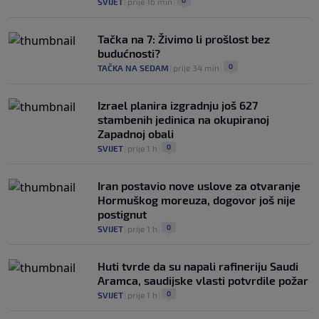
0
SVIJET
|
prije 16 min
|
Tačka na 7: Živimo li prošlost bez
budućnosti?
0
TAČKA NA SEDAM
|
prije 34 min
|
Izrael planira izgradnju još 627
stambenih jedinica na okupiranoj
Zapadnoj obali
0
SVIJET
|
prije 1 h
|
Iran postavio nove uslove za otvaranje
Hormuškog moreuza, dogovor još nije
postignut
0
SVIJET
|
prije 1 h
|
Huti tvrde da su napali rafineriju Saudi
Aramca, saudijske vlasti potvrdile požar
0
SVIJET
|
prije 1 h
|