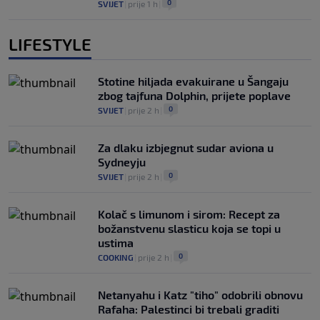
0
SVIJET
|
prije 1 h
|
LIFESTYLE
Stotine hiljada evakuirane u Šangaju
zbog tajfuna Dolphin, prijete poplave
0
SVIJET
|
prije 2 h
|
Za dlaku izbjegnut sudar aviona u
Sydneyju
0
SVIJET
|
prije 2 h
|
Kolač s limunom i sirom: Recept za
božanstvenu slasticu koja se topi u
ustima
0
COOKING
|
prije 2 h
|
Netanyahu i Katz "tiho" odobrili obnovu
Rafaha: Palestinci bi trebali graditi