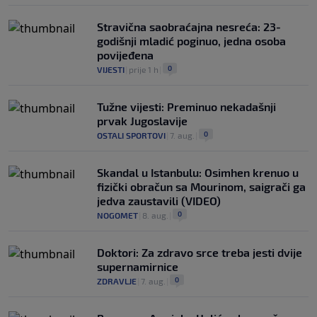
Stravična saobraćajna nesreća: 23-
godišnji mladić poginuo, jedna osoba
povijeđena
0
VIJESTI
|
prije 1 h
|
Tužne vijesti: Preminuo nekadašnji
prvak Jugoslavije
0
OSTALI SPORTOVI
|
7. aug.
|
Skandal u Istanbulu: Osimhen krenuo u
fizički obračun sa Mourinom, saigrači ga
jedva zaustavili (VIDEO)
0
NOGOMET
|
8. aug.
|
Doktori: Za zdravo srce treba jesti dvije
supernamirnice
0
ZDRAVLJE
|
7. aug.
|