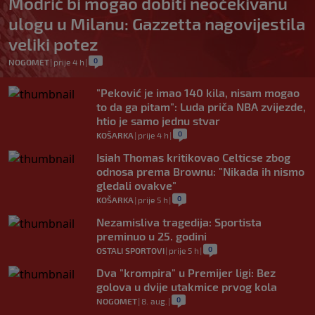
Modrić bi mogao dobiti neočekivanu
ulogu u Milanu: Gazzetta nagovijestila
veliki potez
0
NOGOMET
|
prije 4 h
|
"Peković je imao 140 kila, nisam mogao
to da ga pitam": Luda priča NBA zvijezde,
htio je samo jednu stvar
0
KOŠARKA
|
prije 4 h
|
Isiah Thomas kritikovao Celticse zbog
odnosa prema Brownu: "Nikada ih nismo
gledali ovakve"
0
KOŠARKA
|
prije 5 h
|
Nezamisliva tragedija: Sportista
preminuo u 25. godini
0
OSTALI SPORTOVI
|
prije 5 h
|
Dva "krompira" u Premijer ligi: Bez
golova u dvije utakmice prvog kola
0
NOGOMET
|
8. aug.
|