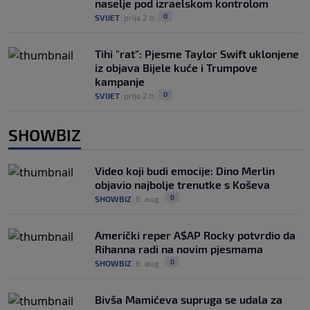
naselje pod izraelskom kontrolom
0
SVIJET
|
prije 2 h
|
Tihi "rat": Pjesme Taylor Swift uklonjene
iz objava Bijele kuće i Trumpove
kampanje
0
SVIJET
|
prije 2 h
|
SHOWBIZ
Video koji budi emocije: Dino Merlin
objavio najbolje trenutke s Koševa
0
SHOWBIZ
|
6. aug.
|
Američki reper A$AP Rocky potvrdio da
Rihanna radi na novim pjesmama
0
SHOWBIZ
|
6. aug.
|
Bivša Mamićeva supruga se udala za