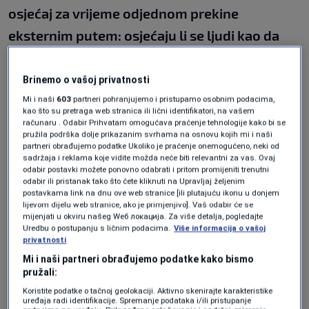
osjećaj za vrijeme odjednom prekine
eksternim putem: osjećaju li se ljudi kao da
imaju manje ili više vremena, utječe li to
pozitivno na njih, ili pak negativno?"
, pita se
Brinemo o vašoj privatnosti
profesorica Ruth Ogden sa Sveučilišta u
Mi i naši
603
partneri pohranjujemo i pristupamo osobnim podacima,
kao što su pretraga web stranica ili lični identifikatori, na vašem
Liverpoolu, voditeljica studije.
računaru . Odabir Prihvatam omogućava praćenje tehnologije kako bi se
pružila podrška dolje prikazanim svrhama na osnovu kojih mi i naši
partneri obrađujemo podatke Ukoliko je praćenje onemogućeno, neki od
Vrijeme kao psihološki
sadržaja i reklama koje vidite možda neće biti relevantni za vas. Ovaj
odabir postavki možete ponovno odabrati i pritom promijeniti trenutni
element
odabir ili pristanak tako što ćete kliknuti na Upravljaj željenim
postavkama link na dnu ove web stranice [ili plutajuću ikonu u donjem
lijevom dijelu web stranice, ako je primjenjivo]. Vaš odabir će se
mijenjati u okviru našeg Wеб локација. Za više detalja, pogledajte
Uredbu o postupanju s ličnim podacima.
Više informacija o vašoj
"Vrijeme se kao psihološki element često
privatnosti
Mi i naši partneri obrađujemo podatke kako bismo
zanemaruje. Naši životi oblikovani su
pružali:
satovima i svi mi se oslanjamo na vlastitu,
Koristite podatke o tačnoj geolokaciji. Aktivno skenirajte karakteristike
uređaja radi identifikacije. Spremanje podataka i/ili pristupanje
unutarnju percepciju vremena. No imamo