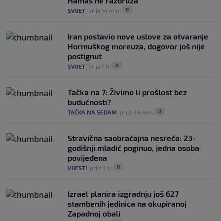
Hamas ne razoruža
0
SVIJET
|
prije 14 min
|
Iran postavio nove uslove za otvaranje
Hormuškog moreuza, dogovor još nije
postignut
0
SVIJET
|
prije 1 h
|
Tačka na 7: Živimo li prošlost bez
budućnosti?
0
TAČKA NA SEDAM
|
prije 34 min
|
Stravična saobraćajna nesreća: 23-
godišnji mladić poginuo, jedna osoba
povijeđena
0
VIJESTI
|
prije 1 h
|
Izrael planira izgradnju još 627
stambenih jedinica na okupiranoj
Zapadnoj obali