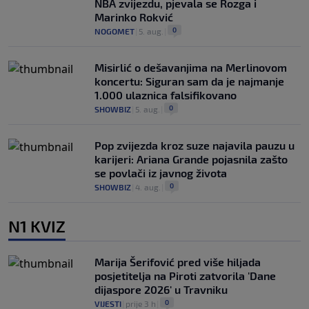
NBA zvijezdu, pjevala se Rozga i
Marinko Rokvić
0
NOGOMET
|
5. aug.
|
Misirlić o dešavanjima na Merlinovom
koncertu: Siguran sam da je najmanje
1.000 ulaznica falsifikovano
0
SHOWBIZ
|
5. aug.
|
Pop zvijezda kroz suze najavila pauzu u
karijeri: Ariana Grande pojasnila zašto
se povlači iz javnog života
0
SHOWBIZ
|
4. aug.
|
N1 KVIZ
Marija Šerifović pred više hiljada
posjetitelja na Piroti zatvorila 'Dane
dijaspore 2026' u Travniku
0
VIJESTI
|
prije 3 h
|