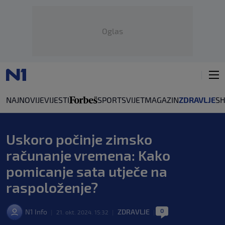
Oglas
NAJNOVIJE
VIJESTI
SPORT
SVIJET
MAGAZIN
ZDRAVLJE
S
Uskoro počinje zimsko
računanje vremena: Kako
pomicanje sata utječe na
raspoloženje?
0
N1 Info
ZDRAVLJE
|
21. okt. 2024. 15:32
|
|