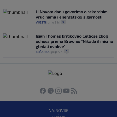
U Novom danu govorimo o rekordnim
vrućinama i energetskoj sigurnosti
0
VIJESTI
|
prije 2 h
|
Isiah Thomas kritikovao Celticse zbog
odnosa prema Brownu: "Nikada ih nismo
gledali ovakve"
0
KOŠARKA
|
prije 5 h
|
NAJNOVIJE