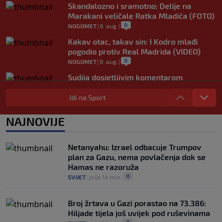
Skandalozno i sramotno: Delije na
Marakani veličale Ratka Mladića (FOTO)
0
NOGOMET
|
8. aug.
|
Kakav otac, takav sin: I Kodro mlađi
pogodio protiv Real Madrida (VIDEO)
0
NOGOMET
|
8. aug.
|
Sudija dosjetljivim komentarom
nasmijao publiku nakon žalbe tenisera
(VIDEO)
Idi na Sport
0
TENIS
|
8. aug.
|
NAJNOVIJE
Haos u Irskoj: Navijač utrčao na teren i
nasrnuo na gostujuće fudbalere (VIDEO)
0
NOGOMET
|
8. aug.
|
Netanyahu: Izrael odbacuje Trumpov
plan za Gazu, nema povlačenja dok se
Hamas ne razoruža
0
SVIJET
|
prije 14 min
|
Broj žrtava u Gazi porastao na 73.386:
Hiljade tijela još uvijek pod ruševinama