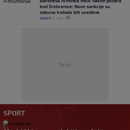
Baronesa Arminka Helić nakon požara
kod Srebrenice: Nove sankcije su
odavno trebale biti uvedene
0
VIJESTI
|
8. aug.
|
Oglas
SPORT