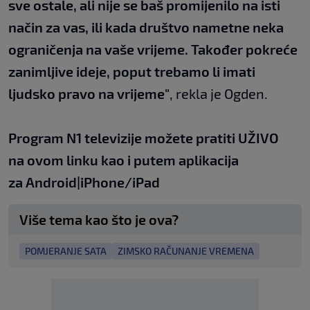
sve ostale, ali nije se baš promijenilo na isti
način za vas, ili kada društvo nametne neka
ograničenja na vaše vrijeme. Također pokreće
zanimljive ideje, poput trebamo li imati
ljudsko pravo na vrijeme"
, rekla je Ogden.
Program N1 televizije možete pratiti UŽIVO
na
ovom linku
kao i putem aplikacija
za
An
droid
|
iPhone/iPad
Više tema kao što je ova?
POMJERANJE SATA
ZIMSKO RAČUNANJE VREMENA