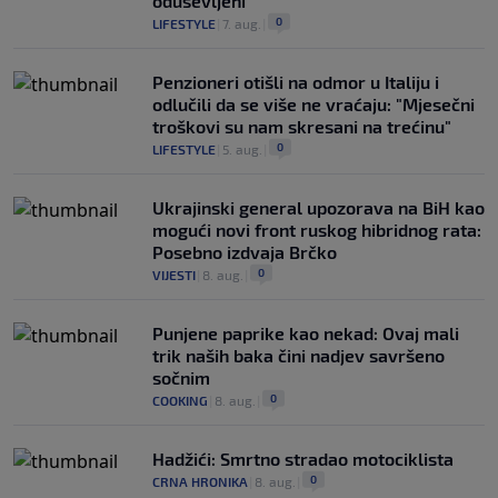
oduševljeni
0
LIFESTYLE
|
7. aug.
|
Penzioneri otišli na odmor u Italiju i
odlučili da se više ne vraćaju: "Mjesečni
troškovi su nam skresani na trećinu"
0
LIFESTYLE
|
5. aug.
|
Ukrajinski general upozorava na BiH kao
mogući novi front ruskog hibridnog rata:
Posebno izdvaja Brčko
0
VIJESTI
|
8. aug.
|
Punjene paprike kao nekad: Ovaj mali
trik naših baka čini nadjev savršeno
sočnim
0
COOKING
|
8. aug.
|
Hadžići: Smrtno stradao motociklista
0
CRNA HRONIKA
|
8. aug.
|