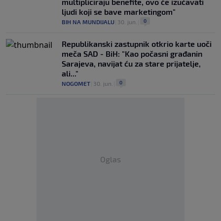
multipliciraju benefite, ovo će izučavati
ljudi koji se bave marketingom"
0
BIH NA MUNDIJALU
|
30. jun.
|
Republikanski zastupnik otkrio karte uoči
meča SAD - BiH: "Kao počasni građanin
Sarajeva, navijat ću za stare prijatelje,
ali..."
0
NOGOMET
|
30. jun.
|
Oglas