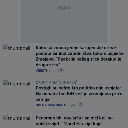
Oglas
Kako su zvona jedne sarajevske crkve
postala simbol zajedništva tokom uspjeha
Zmajeva: "Reakcija našeg srca dotakla je
druga srca"
0
VIJESTI
|
1. jul.
|
OSVRT ARMINKE HELIĆ
Postigli su nešto što politika nije uspjela:
Nacionalni tim BiH već je promijenio priču
zemlje
0
BIH NA MUNDIJALU
|
1. jul.
|
Fenomen bh. navijača i snimci koji su
obišli svijet: "Manifestacije koje