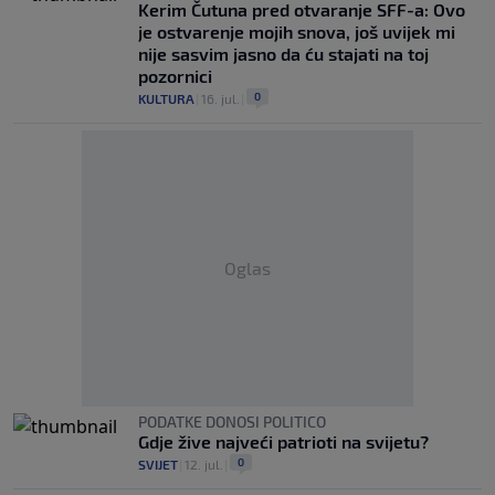
Kerim Čutuna pred otvaranje SFF-a: Ovo
je ostvarenje mojih snova, još uvijek mi
nije sasvim jasno da ću stajati na toj
pozornici
0
KULTURA
|
16. jul.
|
Oglas
PODATKE DONOSI POLITICO
Gdje žive najveći patrioti na svijetu?
0
SVIJET
|
12. jul.
|