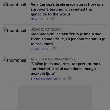
Aida Cerkez’s Srebrenica story: How one
survivor’s testimony revealed the
genocide to the world
0
NEWS
|
11. jul.
|
UŽIVO IZ POTOČARA
Mehmedović: "Svaka žrtva je imala svoj
život, snove i želje, i u jednom trenutku je
to prekinuto"
0
VIJESTI
|
10. jul.
|
ANALIZA NASTUPA ZMAJEVA
"Važno je da ovaj rezultat pretvorimo u
kontinuitet, koji bi nam donio mnogo
ovakvih ljeta"
0
BIH NA MUNDIJALU
|
3. jul.
|