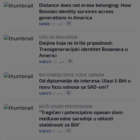
Distance does not erase belonging: How
Bosnian identity survives across
generations in America
0
NEWS
|
12. jun.
|
VIŠE OD NAVIJANJA
Daljina koja ne briše pripadnost:
Transgeneracijski identitet Bosanaca u
Americi
0
VIJESTI
|
12. jun.
|
BIH IZMEĐU DVIJE VIZIJE ZAPADA
Od diplomatije do interesa: Ulazi li BiH u
novu fazu odnosa sa SAD-om?
0
VIJESTI
|
9. jun.
|
BIVŠI VISOKI PREDSTAVNIK
"Tragičan i potencijalno opasan slom
međunarodne saradnje u oblasti
stabilnosti za BiH"
1
VIJESTI
|
6. jun.
|