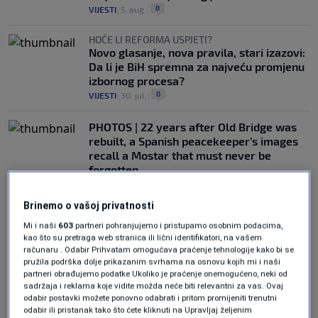
0
VIJESTI
|
5. aug.
|
HOĆE LI REFORMA USPJETI?
Novo glasanje, nova pravila, stari izazovi:
Da li je BiH spremna za najveću promjenu
izbornog procesa?
0
VIJESTI
|
30. jul.
|
PHOTOS | 22 years after Old Bridge was
rebuilt, a Spanish peacekeeper’s images
recall a Mostar that must never be
forgotten
0
NEWS
|
25. jul.
|
Brinemo o vašoj privatnosti
Mi i naši
603
partneri pohranjujemo i pristupamo osobnim podacima,
kao što su pretraga web stranica ili lični identifikatori, na vašem
računaru . Odabir Prihvatam omogućava praćenje tehnologije kako bi se
pružila podrška dolje prikazanim svrhama na osnovu kojih mi i naši
partneri obrađujemo podatke Ukoliko je praćenje onemogućeno, neki od
sadržaja i reklama koje vidite možda neće biti relevantni za vas. Ovaj
Oglas
odabir postavki možete ponovno odabrati i pritom promijeniti trenutni
odabir ili pristanak tako što ćete kliknuti na Upravljaj željenim