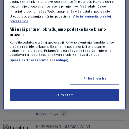
postavkama link na dnu ove web stranice [ili plutajuću ikonu u donjem
lijevom dijelu web stranice, ako je primjenjivo]. Vaš odabir će se
mijenjati u okviru našeg Wеб локација. Za više detalja, pogledajte
Uredbu o postupanju s ličnim podacima.
Više informacija o vašoj
privatnosti
Mi i naši partneri obrađujemo podatke kako bismo
FOTO / Mostar obilježava 22 godine
pružali:
nakon obnove Starog mosta: Fotografije
španskog vojnika vraćaju u period koje ne
Koristite podatke o tačnoj geolokaciji. Aktivno skenirajte karakteristike
uređaja radi identifikacije. Spremanje podataka i/ili pristupanje
smije biti zaboravljen
podacima na uređaju. Prilagođeno oglašavanje i sadržaj, mjerenje
0
VIJESTI
|
23. jul.
|
oglašavanja i sadržaja, istraživanje publike i razvoj usluga.
Spisak partnera (pružalaca usluga)
A new position and a new strategy: Is
Brussels rethinking its role in the Western
Balkans?
Prikaži svrhe
0
NEWS
|
21. jul.
|
Prihvatam
Nova funkcija, nova strategija: Mijenja li
Europska unija pristup Zapadnom
Balkanu?
0
VIJESTI
|
21. jul.
|
PERSPEKTIVNI GLUMAC ZA N1