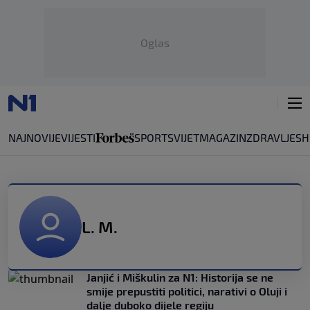
Oglas
NAJNOVIJE
VIJESTI
SPORT
SVIJET
MAGAZIN
ZDRAVLJE
SH
L. M.
Janjić i Miškulin za N1: Historija se ne
smije prepustiti politici, narativi o Oluji i
dalje duboko dijele regiju