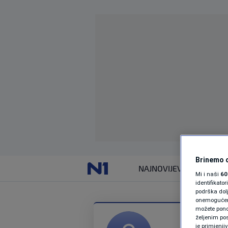
Brinemo o
NAJNOVIJE
VIJESTI
Mi i naši
60
identifikat
podrška dol
onemogućeno,
možete ponov
željenim pos
je primjenji