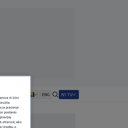
N1 TV
ENG
ica ili lični
pružila
 je praćenje
ir postavki
pravljaj
b stranice, ako
te Uredbu o