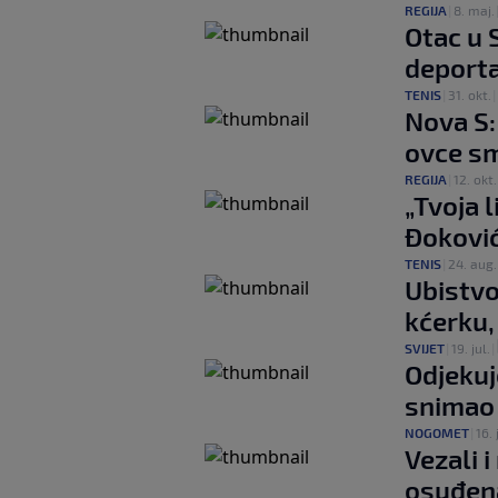
REGIJA
|
8. maj.
Otac u S
deportac
TENIS
|
31. okt.
|
Nova S:
ovce sm
REGIJA
|
12. okt.
„Tvoja 
Đoković
TENIS
|
24. aug.
Ubistvo
kćerku,
SVIJET
|
19. jul.
|
Odjekuj
snimao 
NOGOMET
|
16. 
Vezali 
osuđena