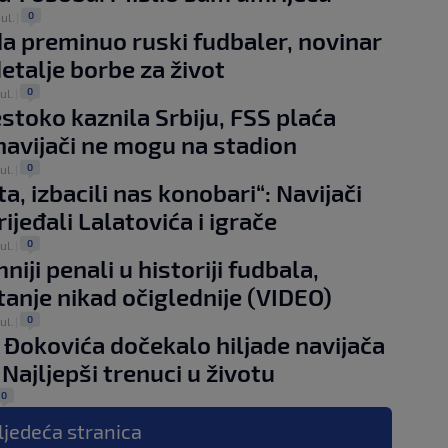
0
jul.
|
a preminuo ruski fudbaler, novinar
detalje borbe za život
0
jul.
|
stoko kaznila Srbiju, FSS plaća
navijači ne mogu na stadion
0
jul.
|
a, izbacili nas konobari“: Navijači
ijeđali Lalatovića i igrače
0
jul.
|
iji penali u historiji fudbala,
anje nikad očiglednije (VIDEO)
0
jul.
|
Đokovića dočekalo hiljade navijača
: Najljepši trenuci u životu
0
ljedeća
stranica