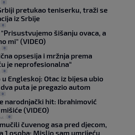
0
|
rbiji pretukao teniserku, traži se
ija iz Srbije
0
 "Prisustvujemo šišanju ovaca, a
o mi" (VIDEO)
0
|
lična opsesija i mržnja prema
u je neprofesionalna“
0
|
 u Engleskoj: Otac iz bijesa ubio
 dva puta je pregazio autom
0
e narodnjački hit: Ibrahimović
mišiće (VIDEO)
0
jul.
|
i mučili čuvenog asa pred djecom,
 1 osoba: Mislio sam umrijeću