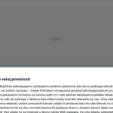
Oglas
 vašoj privatnosti
SPORT
SVIJET
MAGAZIN
3
partneri pohranjujemo i pristupamo osobnim podacima, kao što su pretraga web stran
ori, na vašem računaru . Odabir Prihvatam omogućava praćenje tehnologije kako bi se 
ZDRAVLJE
je prikazanim svrhama na osnovu kojih mi i naši partneri obrađujemo podatke Ukoliko
 neki od sadržaja i reklama koje vidite možda neće biti relevantni za vas. Ovaj odab
SHOWBIZ
no odabrati i pritom promijeniti trenutni odabir ili pristanak tako što ćete kliknuti na U
tavkama link na dnu ove web stranice [ili plutajuću ikonu u donjem lijevom dijelu we
vo]. Vaš odabir će se mijenjati u okviru našeg Wеб локација. Za više detalja, pogledaj