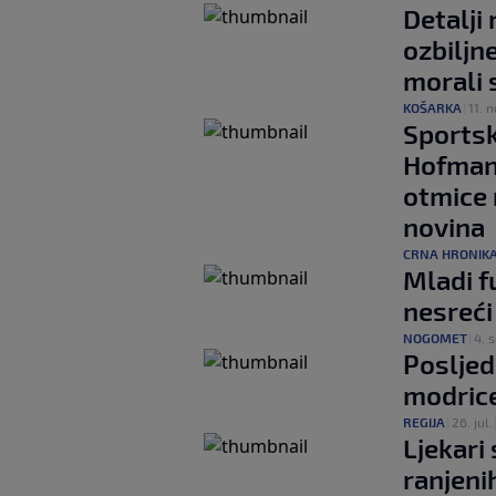
Detalji
ozbiljn
morali 
KOŠARKA
|
11. n
Sportsk
Hofman 
otmice 
novina
CRNA HRONIK
Mladi f
nesreći
NOGOMET
|
4. s
Posljed
modrice
REGIJA
|
26. jul.
Ljekari 
ranjeni