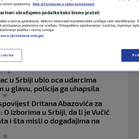
KOLUMNE
s ličnim podacima.
Više informacija o vašoj privatnosti
 partneri obrađujemo podatke kako bismo pružali:
datke o tačnoj geolokaciji. Aktivno skenirajte karakteristike uređaja radi identifikacije.
sniffit": Novi trend mladih - uvod u
ili pristupanje podacima na uređaju. Prilagođeno oglašavanje i sadržaj, mjerenje ogl
PODCAST
traživanje publike i razvoj usluga.
u zavisnost
tnera (pružalaca usluga)
N1 SPECIJAL
0
maj.
|
za mamurluk - šta piti, jesti i šta
FENOMENI
ži svrhe
Pri
da prođe?
NEISTRAŽENO
0
an.
|
c u Srbiji ubio oca udarcima
VIRALNO
m u glavu, policija ga uhapsila
FOTO
0
|
ispovijest Dritana Abazovića za
PROMO
 O izborima u Srbiji, da li je Vučić
ta i šta misli o događajima na
VIDEO
0
.
|