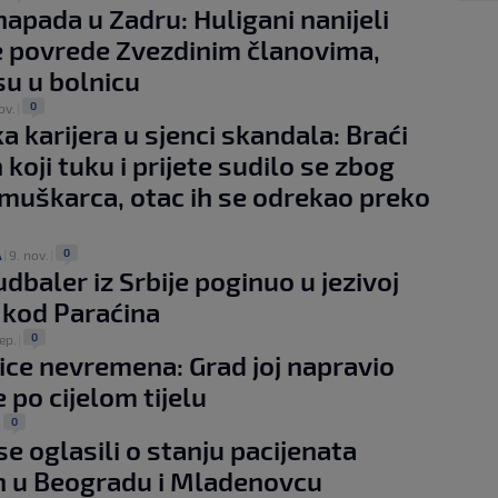
 napada u Zadru: Huligani nanijeli
e povrede Zvezdinim članovima,
su u bolnicu
0
ov.
|
a karijera u sjenci skandala: Braći
koji tuku i prijete sudilo se zbog
muškarca, otac ih se odrekao preko
0
A
|
9. nov.
|
udbaler iz Srbije poginuo u jezivoj
 kod Paraćina
0
ep.
|
ice nevremena: Grad joj napravio
 po cijelom tijelu
0
|
se oglasili o stanju pacijenata
h u Beogradu i Mladenovcu