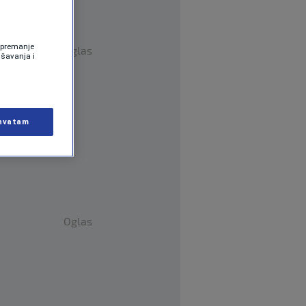
 Spremanje
Oglas
ašavanja i
hvatam
Oglas