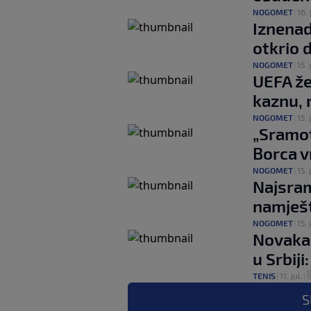
NOGOMET
|
16. 
Iznenad
otkrio 
NOGOMET
|
15. 
UEFA že
kaznu, 
NOGOMET
|
15. 
„Sramot
Borca vr
NOGOMET
|
15. 
Najsramn
namješt
NOGOMET
|
15. 
Novaka 
u Srbiji
TENIS
|
11. jul.
|
S