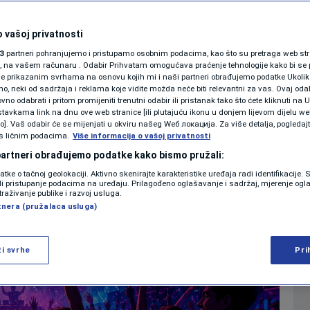
u zavisnost
KOLUMNE
 vašoj privatnosti
0
aj. 2026. 17:19
ZDRAVLJE
komentara
|
|
3
partneri pohranjujemo i pristupamo osobnim podacima, kao što su pretraga web stran
PODCAST
ori, na vašem računaru . Odabir Prihvatam omogućava praćenje tehnologije kako bi se 
je prikazanim svrhama na osnovu kojih mi i naši partneri obrađujemo podatke Ukoliko
 neki od sadržaja i reklama koje vidite možda neće biti relevantni za vas. Ovaj odab
N1 SPECIJAL
no odabrati i pritom promijeniti trenutni odabir ili pristanak tako što ćete kliknuti na U
Više
tavkama link na dnu ove web stranice [ili plutajuću ikonu u donjem lijevom dijelu we
FENOMENI
vo]. Vaš odabir će se mijenjati u okviru našeg Wеб локација. Za više detalja, pogledaj
s ličnim podacima.
Više informacija o vašoj privatnosti
NEISTRAŽENO
 partneri obrađujemo podatke kako bismo pružali:
datke o tačnoj geolokaciji. Aktivno skenirajte karakteristike uređaja radi identifikacije.
VIRALNO
ili pristupanje podacima na uređaju. Prilagođeno oglašavanje i sadržaj, mjerenje ogl
traživanje publike i razvoj usluga.
tnera (pružalaca usluga)
FOTO
PROMO
ži svrhe
Pri
VIDEO