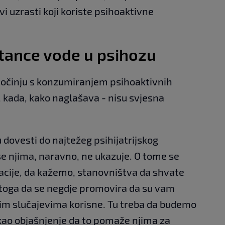
i uzrasti koji koriste psihoaktivne
tance vode u psihozu
počinju s konzumiranjem psihoaktivnih
, kada, kako naglašava - nisu svjesna
dovesti do najtežeg psihijatrijskog
o se njima, naravno, ne ukazuje. O tome se
cije, da kažemo, stanovništva da shvate
o toga da se negdje promovira da su vam
im slučajevima korisne. Tu treba da budemo
u kao objašnjenje da to pomaže njima za