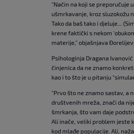
"Način na koji se preporučuje uz
ušmrkavanje, kroz sluzokožu no
Tako da baš tako i djeluje... (
krene faktički s nekom 'obukom
materije," objašnjava Đorelijev
Psihologinja Dragana Ivanović
činjenica da ne znamo konkret
kao i to što je u pitanju "simul
"Prvo što ne znamo sastav, a n
društvenih mreža, znači da nije
šmrkanja, što vam daje podstre
Ali inače, veliki problem jeste
kod mlađe populacije. Ali, nažal