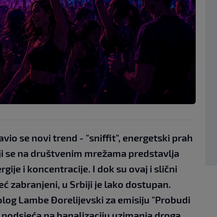
vio se novi trend - "sniffit", energetski prah
oji se na društvenim mrežama predstavlja
ije i koncentracije. I dok su ovaj i slični
 zabranjeni, u Srbiji je lako dostupan.
olog Lambe Đorelijevski za emisiju "Probudi
 podsjeća na banalizaciju uzimanja droga,