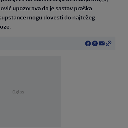
ović upozorava da je sastav praška
 supstance mogu dovesti do najtežeg
hoze.
Oglas