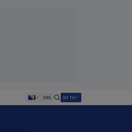
N1 TV
ENG