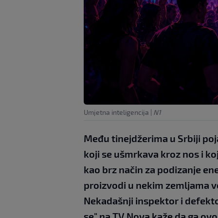
Umjetna inteligencija
|
N1
Među tinejdžerima u Srbiji poja
koji se ušmrkava kroz nos i k
kao brz način za podizanje energ
proizvodi u nekim zemljama već
Nekadašnji inspektor i defekt
se" na TV Nova kaže da ga ovo