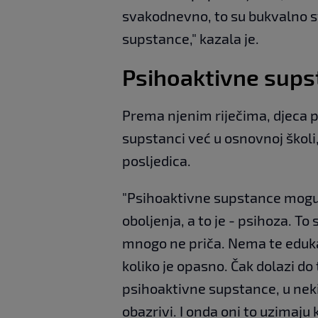
svakodnevno, to su bukvalno sv
supstance," kazala je.
Psihoaktivne sups
Prema njenim riječima, djeca 
supstanci već u osnovnoj školi
posljedica.
"Psihoaktivne supstance mogu 
oboljenja, a to je - psihoza. T
mnogo ne priča. Nema te eduka
koliko je opasno. Čak dolazi d
psihoaktivne supstance, u nek
obazrivi. I onda oni to uzimaj