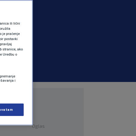
ica ili lični
pružila
 je praćenje
ir postavki
pravljaj
b stranice, ako
te Uredbu o
 Spremanje
ašavanja i
hvatam
Oglas