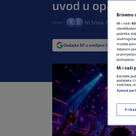
uvod u opasnij
Brinemo o
,
N1 Srbija
Nova S
Autor:
17. m
|
Mi i naši
60
identifikat
podrška dol
onemogućeno,
možete ponov
Dodajte N1 u omiljeni Google izvor
željenim pos
je primjenji
postupanju 
Mi i naši
Koristite po
podataka i/
sadržaja, is
Spisak par
Prika