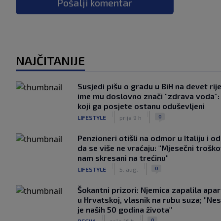
Pošalji komentar
NAJČITANIJE
Susjedi pišu o gradu u BiH na devet rije
ime mu doslovno znači "zdrava voda":
koji ga posjete ostanu oduševljeni
|
|
0
LIFESTYLE
prije 9 h
Penzioneri otišli na odmor u Italiju i odl
da se više ne vraćaju: "Mjesečni troško
nam skresani na trećinu"
|
|
0
LIFESTYLE
5. aug.
Šokantni prizori: Njemica zapalila apa
u Hrvatskoj, vlasnik na rubu suza; "Ne
je naših 50 godina života"
|
|
0
REGIJA
prije 16 h