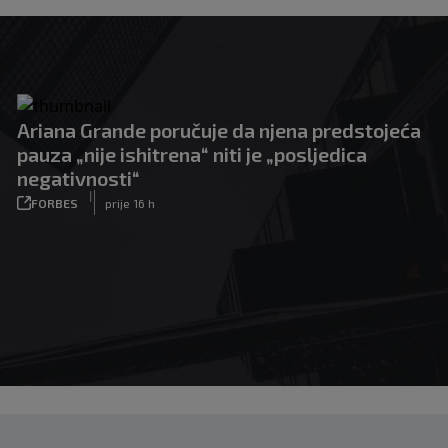
Ariana Grande poručuje da njena predstojeća
pauza „nije ishitrena“ niti je „posljedica
negativnosti“
|
FORBES
prije 16 h