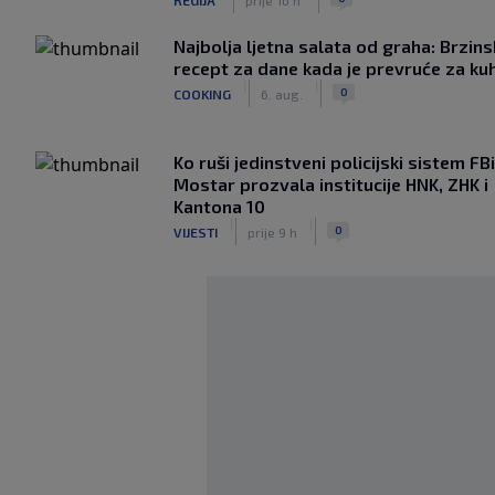
Najbolja ljetna salata od graha: Brzins
recept za dane kada je prevruće za ku
|
|
0
COOKING
6. aug.
Ko ruši jedinstveni policijski sistem F
Mostar prozvala institucije HNK, ZHK i
Kantona 10
|
|
0
VIJESTI
prije 9 h