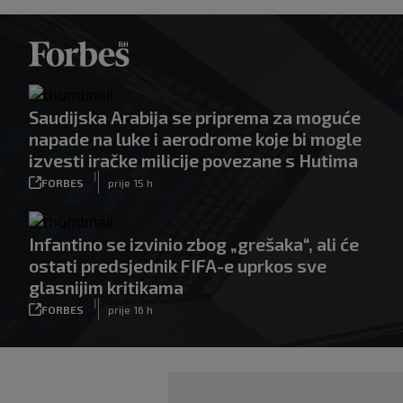
Saudijska Arabija se priprema za moguće
napade na luke i aerodrome koje bi mogle
izvesti iračke milicije povezane s Hutima
|
FORBES
prije 15 h
Infantino se izvinio zbog „grešaka“, ali će
ostati predsjednik FIFA-e uprkos sve
glasnijim kritikama
|
FORBES
prije 16 h