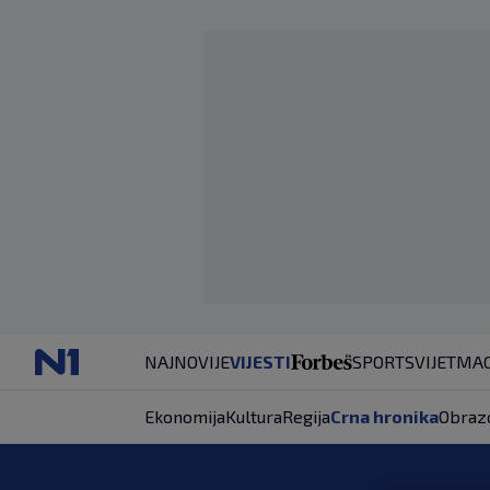
NAJNOVIJE
VIJESTI
SPORT
SVIJET
MAG
Ekonomija
Kultura
Regija
Crna hronika
Obraz