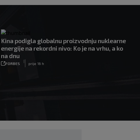
Kina podigla globalnu proizvodnju nuklearne
energije na rekordni nivo: Ko je na vrhu, a ko
na dnu
|
FORBES
prije 16 h