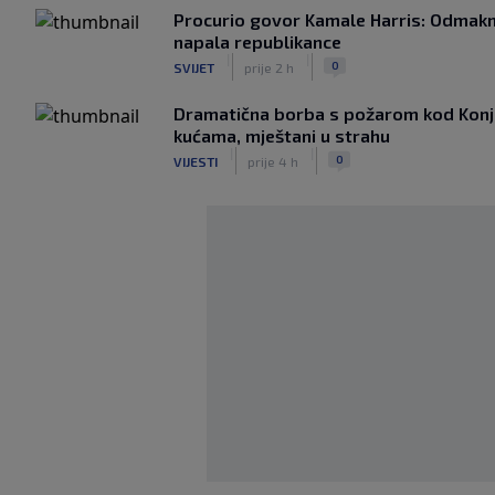
Procurio govor Kamale Harris: Odmakn
napala republikance
|
|
0
SVIJET
prije 2 h
Dramatična borba s požarom kod Konjic
kućama, mještani u strahu
|
|
0
VIJESTI
prije 4 h