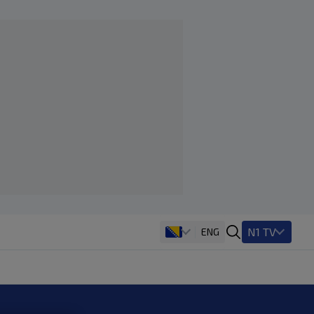
N1 TV
ENG