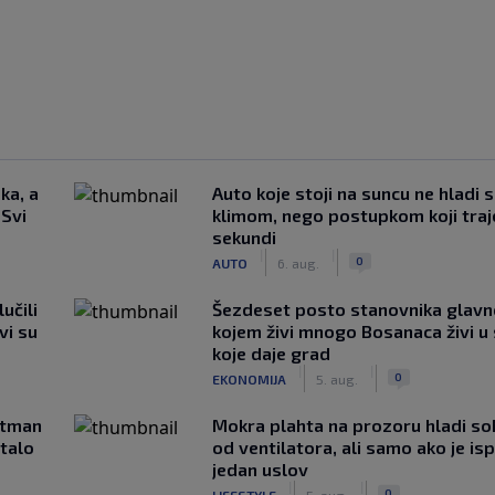
ka, a
Auto koje stoji na suncu ne hladi 
 Svi
klimom, nego postupkom koji traj
sekundi
|
|
0
AUTO
6. aug.
učili
Šezdeset posto stanovnika glavn
vi su
kojem živi mnogo Bosanaca živi u
koje daje grad
|
|
0
EKONOMIJA
5. aug.
rtman
Mokra plahta na prozoru hladi so
stalo
od ventilatora, ali samo ako je is
jedan uslov
|
|
0
LIFESTYLE
5. aug.