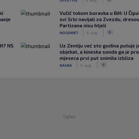
ki
Vučić tokom boravka u BiH: U Čipul
hanje
svi Srbi navijali za Zvezdu, dreso
Partizana nisu htjeli
|
|
0
NOGOMET
6. aug.
BiH? NS
Uz Zemlju već sto godina putuje j
objekat, a kineska sonda ga je pr
mjeseca prvi put snimila izbliza
|
|
0
NAUKA
6. aug.
Oglas