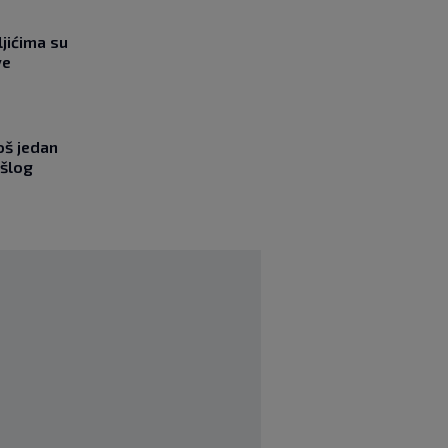
jićima su
ve
oš jedan
ošlog