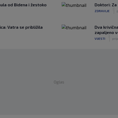
ula od Bidena i žestoko
Doktori: Za
|
ZDRAVLJE
p
a: Vatra se približila
Dva krivičn
zapaljeno v
|
VIJESTI
prij
Oglas