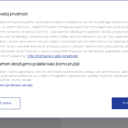
PODCAST
đeno u blizini
N1 SPECIJAL
vašoj privatnosti
eviću
3
partneri pohranjujemo i pristupamo osobnim podacima, kao što su pretraga web stranica 
FENOMENI
ri, na vašem računaru . Odabir Prihvatam omogućava praćenje tehnologije kako bi se pruž
anim svrhama na osnovu kojih mi i naši partneri obrađujemo podatke Ukoliko je praćenj
komentara
 neki od sadržaja i reklama koje vidite možda neće biti relevantni za vas. Ovaj odabir p
NEISTRAŽENO
ati i pritom promijeniti trenutni odabir ili pristanak tako što ćete kliknuti na Upravljaj 
ink na dnu ove web stranice [ili plutajuću ikonu u donjem lijevom dijelu web stranice, a
VIRALNO
. Vaš odabir će se mijenjati u okviru našeg Wеб локација. Za više detalja, pogledajte Ure
s ličnim podacima.
Više informacija o vašoj privatnosti
FOTO
partneri obrađujemo podatke kako bismo pružali:
atke o tačnoj geolokaciji. Aktivno skenirajte karakteristike uređaja radi identifikacije. Sp
PROMO
li pristupanje podacima na uređaju. Prilagođeno oglašavanje i sadržaj, mjerenje oglašavanj
publike i razvoj usluga.
og parka "Sunnyland" na Trebeviću, potvrđeno je Srn
era (pružalaca usluga)
VIDEO
še
ži svrhe
Pr