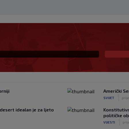
na prva ljubav: Njihova
a
rniji
Američki Se
|
SVIJET
prije
desert idealan je za ljeto
Konstitutivn
političke o
|
VIJESTI
prij