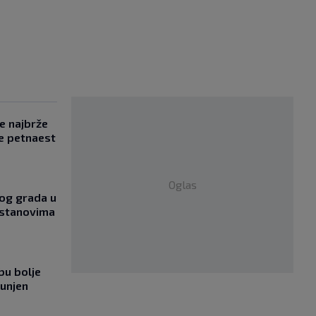
se najbrže
e petnaest
Oglas
og grada u
 stanovima
bu bolje
punjen