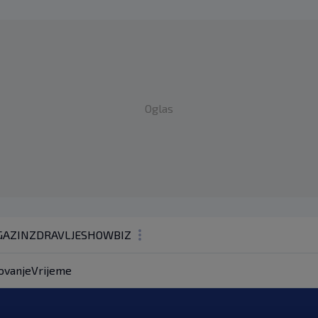
Oglas
AZIN
ZDRAVLJE
SHOWBIZ
KOLUMNE
ovanje
Vrijeme