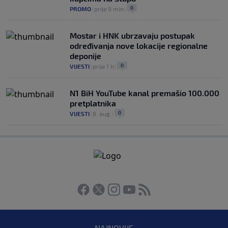
0
PROMO
|
prije 9 min
|
Mostar i HNK ubrzavaju postupak
određivanja nove lokacije regionalne
deponije
0
VIJESTI
|
prije 1 h
|
N1 BiH YouTube kanal premašio 100.000
pretplatnika
0
VIJESTI
|
6. aug.
|
NAJNOVIJE