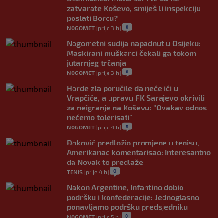
zatvarate Koševo, smiješ li inspekciju
poslati Borcu?
0
NOGOMET
|
prije 3 h
|
Nogometni sudija napadnut u Osijeku:
Maskirani muškarci čekali ga tokom
jutarnjeg trčanja
0
NOGOMET
|
prije 3 h
|
Horde zla poručile da neće ići u
Vrapčiće, a upravu FK Sarajevo okrivili
za neigranje na Koševu: "Ovakav odnos
nećemo tolerisati"
0
NOGOMET
|
prije 4 h
|
Đoković predložio promjene u tenisu,
Amerikanac komentarisao: Interesantno
da Novak to predlaže
0
TENIS
|
prije 4 h
|
Nakon Argentine, Infantino dobio
podršku i konfederacije: Jednoglasno
ponavljamo podršku predsjedniku
0
NOGOMET
|
prije 5 h
|