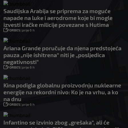
Saudijska Arabija se priprema za moguće
napade na luke i aerodrome koje bi mogle
izvesti iračke milicije povezane s Hutima
FORBES
|
prije 6 h
Ariana Grande poručuje da njena predstojeća
pauza „nije ishitrena“ niti je „posljedica
negativnosti“
FORBES
|
prije 6 h
Kina podigla globalnu proizvodnju nuklearne
energije na rekordni nivo: Ko je na vrhu, a ko
na dnu
FORBES
|
prije 6 h
Infantino se izvinio zbog „grešaka“, ali će