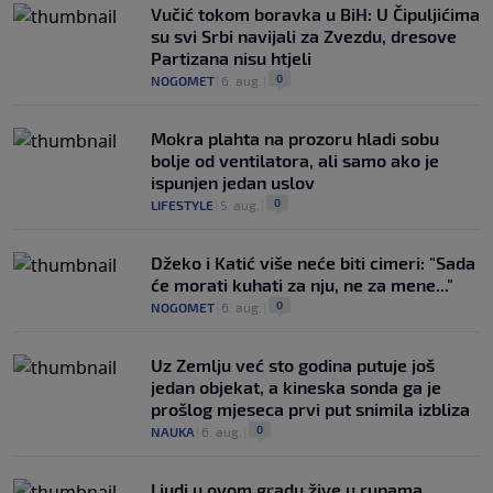
Vučić tokom boravka u BiH: U Čipuljićima
su svi Srbi navijali za Zvezdu, dresove
Partizana nisu htjeli
0
NOGOMET
|
6. aug.
|
Mokra plahta na prozoru hladi sobu
bolje od ventilatora, ali samo ako je
ispunjen jedan uslov
0
LIFESTYLE
|
5. aug.
|
Džeko i Katić više neće biti cimeri: "Sada
će morati kuhati za nju, ne za mene..."
0
NOGOMET
|
6. aug.
|
Uz Zemlju već sto godina putuje još
jedan objekat, a kineska sonda ga je
prošlog mjeseca prvi put snimila izbliza
0
NAUKA
|
6. aug.
|
Ljudi u ovom gradu žive u rupama