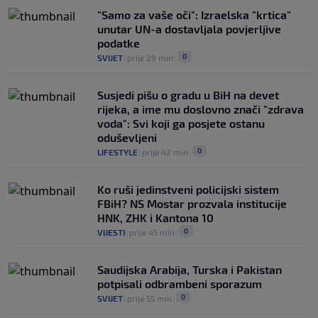
"Samo za vaše oči": Izraelska "krtica"
unutar UN-a dostavljala povjerljive
podatke
0
SVIJET
|
prije 29 min
|
Susjedi pišu o gradu u BiH na devet
rijeka, a ime mu doslovno znači "zdrava
voda": Svi koji ga posjete ostanu
oduševljeni
0
LIFESTYLE
|
prije 42 min
|
Ko ruši jedinstveni policijski sistem
FBiH? NS Mostar prozvala institucije
HNK, ZHK i Kantona 10
0
VIJESTI
|
prije 45 min
|
Saudijska Arabija, Turska i Pakistan
potpisali odbrambeni sporazum
0
SVIJET
|
prije 55 min
|