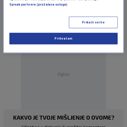
Spisak partnera (pružalaca usluga)
Više tema kao što je ova?
Prikaži svrhe
HRČAVKA
KANJON RIJEKE HRČAVKE
Prihvatam
Oglas
KAKVO JE TVOJE MIŠLJENJE O OVOME?
Učestvuj u diskusiji ili pročitaj komentare