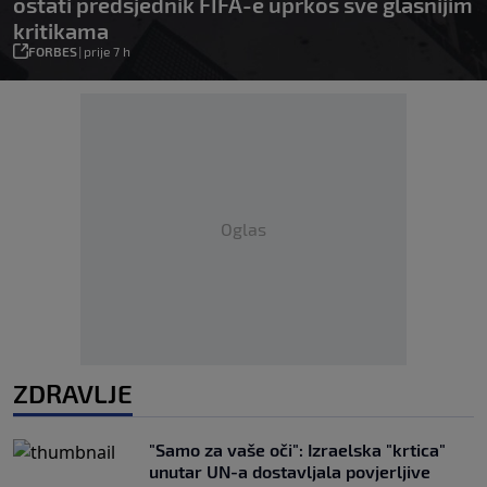
ostati predsjednik FIFA-e uprkos sve glasnijim
kritikama
FORBES
|
prije 7 h
Oglas
ZDRAVLJE
"Samo za vaše oči": Izraelska "krtica"
unutar UN-a dostavljala povjerljive