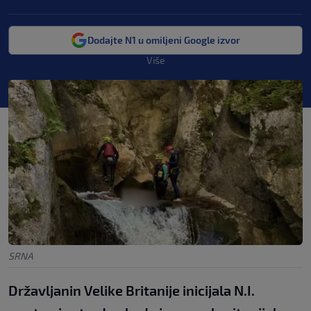
Dodajte N1 u omiljeni Google izvor
Više
SRNA
Državljanin Velike Britanije inicijala N.I.