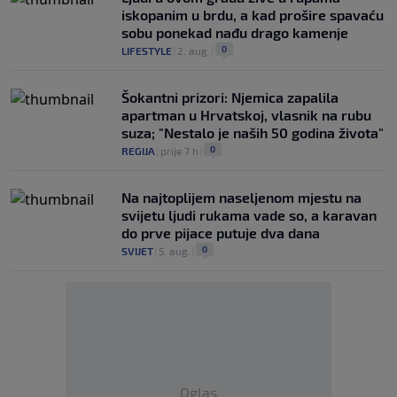
iskopanim u brdu, a kad prošire spavaću
sobu ponekad nađu drago kamenje
0
LIFESTYLE
|
2. aug.
|
Šokantni prizori: Njemica zapalila
apartman u Hrvatskoj, vlasnik na rubu
suza; "Nestalo je naših 50 godina života"
0
REGIJA
|
prije 7 h
|
Na najtoplijem naseljenom mjestu na
svijetu ljudi rukama vade so, a karavan
do prve pijace putuje dva dana
0
SVIJET
|
5. aug.
|
Oglas