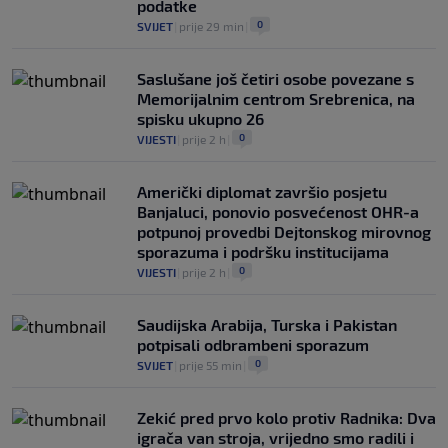
podatke
0
SVIJET
|
prije 29 min
|
Saslušane još četiri osobe povezane s
Memorijalnim centrom Srebrenica, na
spisku ukupno 26
0
VIJESTI
|
prije 2 h
|
Američki diplomat završio posjetu
Banjaluci, ponovio posvećenost OHR-a
potpunoj provedbi Dejtonskog mirovnog
sporazuma i podršku institucijama
0
VIJESTI
|
prije 2 h
|
Saudijska Arabija, Turska i Pakistan
potpisali odbrambeni sporazum
0
SVIJET
|
prije 55 min
|
Zekić pred prvo kolo protiv Radnika: Dva
igrača van stroja, vrijedno smo radili i