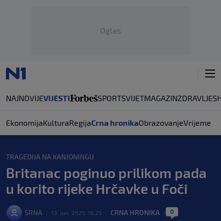
Oglas
NAJNOVIJE
VIJESTI
SPORT
SVIJET
MAGAZIN
ZDRAVLJE
S
Ekonomija
Kultura
Regija
Crna hronika
Obrazovanje
Vrijeme
TRAGEDIJA NA KANJONINGU
Britanac poginuo prilikom pada
u korito rijeke Hrčavke u Foči
0
SRNA
CRNA HRONIKA
|
13. jun. 2025. 16:25
|
|