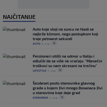
NAJČITANIJE
Auto koje stoji na suncu ne hladi se
najbrže klimom, nego postupkom koji
traje petnaest sekundi
0
AUTO
|
6. aug.
|
Penzioneri otišli na odmor u Italiju i
odlučili da se više ne vraćaju: "Mjesečni
troškovi su nam skresani na trećinu"
0
LIFESTYLE
|
5. aug.
|
Šezdeset posto stanovnika glavnog
grada u kojem živi mnogo Bosanaca živi
u stanovima koje daje grad
0
EKONOMIJA
|
5. aug.
|