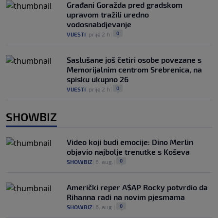
Građani Goražda pred gradskom
upravom tražili uredno
vodosnabdjevanje
0
VIJESTI
|
prije 2 h
|
Saslušane još četiri osobe povezane s
Memorijalnim centrom Srebrenica, na
spisku ukupno 26
0
VIJESTI
|
prije 2 h
|
SHOWBIZ
Video koji budi emocije: Dino Merlin
objavio najbolje trenutke s Koševa
0
SHOWBIZ
|
6. aug.
|
Američki reper A$AP Rocky potvrdio da
Rihanna radi na novim pjesmama
0
SHOWBIZ
|
6. aug.
|