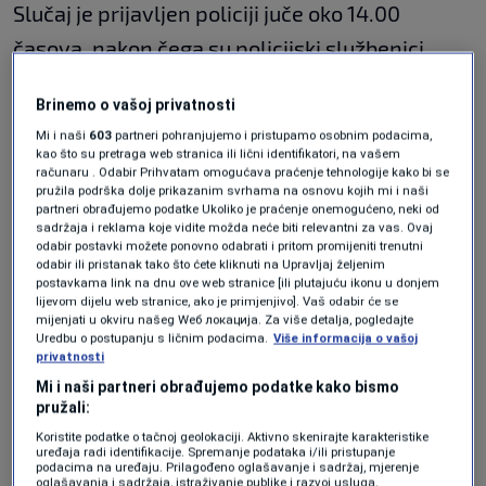
Slučaj je prijavljen policiji juče oko 14.00
časova, nakon čega su policijski službenici
izašli na teren i obavili uviđaj.
Brinemo o vašoj privatnosti
O svemu je obaviješten dežurni tužilac
Mi i naši
603
partneri pohranjujemo i pristupamo osobnim podacima,
kao što su pretraga web stranica ili lični identifikatori, na vašem
Okružnog tužilaštva u Trebinju.
računaru . Odabir Prihvatam omogućava praćenje tehnologije kako bi se
pružila podrška dolje prikazanim svrhama na osnovu kojih mi i naši
partneri obrađujemo podatke Ukoliko je praćenje onemogućeno, neki od
Tijelo stradalog iz izuzetno nepristupačnog
sadržaja i reklama koje vidite možda neće biti relevantni za vas. Ovaj
odabir postavki možete ponovno odabrati i pritom promijeniti trenutni
terena izvukli su pripadnici spasilačke službe
odabir ili pristanak tako što ćete kliknuti na Upravljaj željenim
postavkama link na dnu ove web stranice [ili plutajuću ikonu u donjem
"Volf" iz Foče, nakon čega je prevezeno u
lijevom dijelu web stranice, ako je primjenjivo]. Vaš odabir će se
mijenjati u okviru našeg Wеб локација. Za više detalja, pogledajte
mrtvačnicu fočanske Univerzitetske bolnice,
Uredbu o postupanju s ličnim podacima.
Više informacija o vašoj
navodi se u saopštenju.
privatnosti
Mi i naši partneri obrađujemo podatke kako bismo
pružali:
╰┈➤ Program N1 televizije možete pratiti
Koristite podatke o tačnoj geolokaciji. Aktivno skenirajte karakteristike
UŽIVO na
ovom linku
kao i putem aplikacija za
uređaja radi identifikacije. Spremanje podataka i/ili pristupanje
podacima na uređaju. Prilagođeno oglašavanje i sadržaj, mjerenje
Android
/
iPhone/iPad
oglašavanja i sadržaja, istraživanje publike i razvoj usluga.