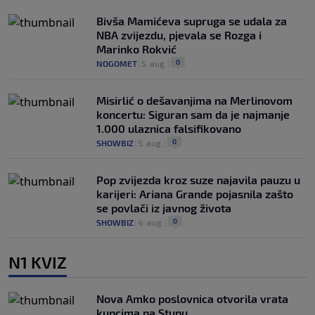
Bivša Mamićeva supruga se udala za
NBA zvijezdu, pjevala se Rozga i
Marinko Rokvić
0
NOGOMET
|
5. aug.
|
Misirlić o dešavanjima na Merlinovom
koncertu: Siguran sam da je najmanje
1.000 ulaznica falsifikovano
0
SHOWBIZ
|
5. aug.
|
Pop zvijezda kroz suze najavila pauzu u
karijeri: Ariana Grande pojasnila zašto
se povlači iz javnog života
0
SHOWBIZ
|
4. aug.
|
N1 KVIZ
Nova Amko poslovnica otvorila vrata
kupcima na Stupu