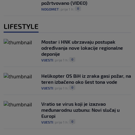
požrtvovano (VIDEO)
0
NOGOMET
|
prije 1 h
|
LIFESTYLE
Mostar i HNK ubrzavaju postupak
određivanja nove lokacije regionalne
deponije
0
VIJESTI
|
prije 1 h
|
Helikopter OS BiH iz zraka gasi požar, na
teren izbačeno oko šest tona vode
0
VIJESTI
|
prije 1 h
|
Vratio se virus koji je izazvao
međunarodnu uzbunu: Novi slučaj u
Europi
0
VIJESTI
|
prije 1 h
|