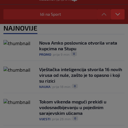
Tužne vijesti: Preminuo nekadašnji
prvak Jugoslavije
Idi na Sport
0
OSTALI SPORTOVI
|
prije 5 h
|
NAJNOVIJE
Pravna bitka Luke Dončića i Anamarije
Goltes seli se u Sloveniju: Spominje se
čak 50 miliona dolara
Nova Amko poslovnica otvorila vrata
0
KOŠARKA
|
prije 6 h
|
kupcima na Stupu
0
PROMO
|
prije 9 min
|
Vještačka inteligencija stvorila 16 novih
virusa od nule, zašto je to opasno i koji
su rizici
0
NAUKA
|
prije 18 min
|
Tokom vikenda mogući prekidi u
vodosnadbijevanju u pojedinim
sarajevskim ulicama
0
VIJESTI
|
prije 26 min
|