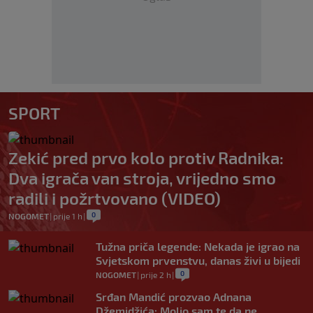
SPORT
Zekić pred prvo kolo protiv Radnika:
Dva igrača van stroja, vrijedno smo
radili i požrtvovano (VIDEO)
0
NOGOMET
|
prije 1 h
|
Tužna priča legende: Nekada je igrao na
Svjetskom prvenstvu, danas živi u bijedi
0
NOGOMET
|
prije 2 h
|
Srđan Mandić prozvao Adnana
Džemidžića: Molio sam te da ne