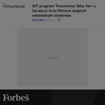
SFF program 'Posvećeno: Béla Tarr u
Sarajevu' kroz filmove njegovih
nekadašnjih studenata
0
KULTURA
|
prije 1 h
|
Oglas