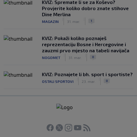
KVIZ: Spremate li se za Koševo?
Provjerite koliko dobro znate stihove
Dine Merlina
|
|
1
MAGAZIN
31. mar.
KVIZ: Pokaži koliko poznaješ
reprezentaciju Bosne i Hercegovine i
zauzmi prvo mjesto na tabeli navijača
|
|
0
NOGOMET
31. mar.
KVIZ: Poznajete li bh. sport i sportiste?
|
|
0
OSTALI SPORTOVI
23. mar.