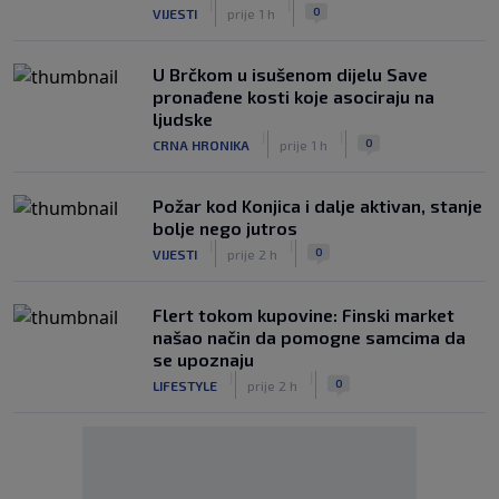
|
|
0
VIJESTI
prije 1 h
U Brčkom u isušenom dijelu Save
pronađene kosti koje asociraju na
ljudske
|
|
0
CRNA HRONIKA
prije 1 h
Požar kod Konjica i dalje aktivan, stanje
bolje nego jutros
|
|
0
VIJESTI
prije 2 h
Flert tokom kupovine: Finski market
našao način da pomogne samcima da
se upoznaju
|
|
0
LIFESTYLE
prije 2 h