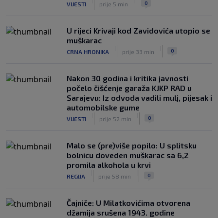
|
|
0
VIJESTI
prije 5 min
U rijeci Krivaji kod Zavidovića utopio se
muškarac
|
|
0
CRNA HRONIKA
prije 33 min
Nakon 30 godina i kritika javnosti
počelo čišćenje garaža KJKP RAD u
Sarajevu: Iz odvoda vadili mulj, pijesak i
automobilske gume
|
|
0
VIJESTI
prije 52 min
Malo se (pre)više popilo: U splitsku
bolnicu doveden muškarac sa 6,2
promila alkohola u krvi
|
|
0
REGIJA
prije 58 min
Čajniče: U Milatkovićima otvorena
džamija srušena 1943. godine