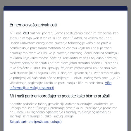
Pošalji komentar
Brinemo o vašoj privatnosti
Mi i naši
603
partneri pohranjujemo i pristupamo osobnim podacima, kao
što su pretraga web stranica ili lični identifikatori, na vašem računaru .
Odabir Prihvatam omogućava praćenje tehnologije kako bi se pružila
Pre 2 meseci
Edin
podrška dolje prikazanim svrhama na osnovu kojih mi i naši partneri
obrađujemo podatke Ukoliko je praćenje onemogućeno, neki od sadržaja i
reklama koje vidite možda neće biti relevantni za vas. Ovaj odabir postavki
možete ponovno odabrati i pritom promijeniti trenutni odabir ili pristanak
Odlicno
tako što ćete kliknuti na Upravljaj željenim postavkama link na dnu ove
web stranice [ili plutajuću ikonu u donjem lijevom dijelu web stranice, ako
Odgovori
je primjenjivo]. Vaš odabir će se mijenjati u okviru našeg Wеб локација. Za
više detalja, pogledajte Uredbu o postupanju s ličnim podacima.
Više
informacija o vašoj privatnosti
Mi i naši partneri obrađujemo podatke kako bismo pružali:
Koristite podatke o tačnoj geolokaciji. Aktivno skenirajte karakteristike
uređaja radi identifikacije. Spremanje podataka i/ili pristupanje podacima
na uređaju. Prilagođeno oglašavanje i sadržaj, mjerenje oglašavanja i
sadržaja, istraživanje publike i razvoj usluga.
Spisak partnera (pružalaca usluga)