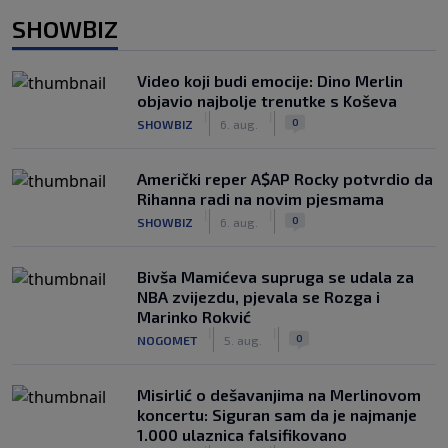
SHOWBIZ
Video koji budi emocije: Dino Merlin
objavio najbolje trenutke s Koševa
|
|
0
SHOWBIZ
6. aug.
Američki reper A$AP Rocky potvrdio da
Rihanna radi na novim pjesmama
|
|
0
SHOWBIZ
6. aug.
Bivša Mamićeva supruga se udala za
NBA zvijezdu, pjevala se Rozga i
Marinko Rokvić
|
|
0
NOGOMET
5. aug.
Misirlić o dešavanjima na Merlinovom
koncertu: Siguran sam da je najmanje
1.000 ulaznica falsifikovano