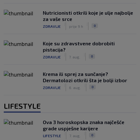
Nutricionisti otkrili koje je ulje najbolje
za vaše srce
|
|
0
ZDRAVLJE
prije 9 h
Koje su zdravstvene dobrobiti
pistacija?
|
|
0
ZDRAVLJE
7. aug.
Krema ili sprej za sunčanje?
Dermatolozi otkrili šta je bolji izbor
|
|
0
ZDRAVLJE
6. aug.
LIFESTYLE
Ova 3 horoskopska znaka najčešće
grade uspješne karijere
|
|
0
LIFESTYLE
7. aug.