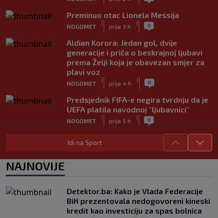
Preminuo otac Lionela Messija
|
|
0
NOGOMET
prije 3 h
Aldian Korora: Jedan gol, dvije
generacije i priča o beskrajnoj ljubavi
prema Želji koja je obavezan smjer za
plavi voz
|
|
0
NOGOMET
prije 4 h
Predsjednik FIFA-e negira tvrdnju da je
UEFA platila navodnoj "ljubavnici"
|
|
0
NOGOMET
prije 5 h
Novi igrač Millwalla odmah postao hit:
Idi na Sport
Navijači poručuju da je "stvoren za ovaj
klub"
NAJNOVIJE
|
|
0
NOGOMET
prije 7 h
Skandal u Južnoj Koreji: Sudijama
Detektor.ba: Kako je Vlada Federacije
plaćali eskort dame i "masaže sa
BiH prezentovala nedogovoreni kineski
sretnim završetkom"
kredit kao investiciju za spas bolnica
|
|
0
NOGOMET
prije 8 h