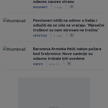
odavno zauzeo stranu
|
|
0
NOGOMET
7. aug.
Penzioneri otišli na odmor u Italiju i
odlučili da se više ne vraćaju: "Mjesečni
troškovi su nam skresani na trećinu"
|
|
0
LIFESTYLE
5. aug.
Baronesa Arminka Helić nakon požara
kod Srebrenice: Nove sankcije su
odavno trebale biti uvedene
|
|
0
VIJESTI
prije 5 h
Oglas