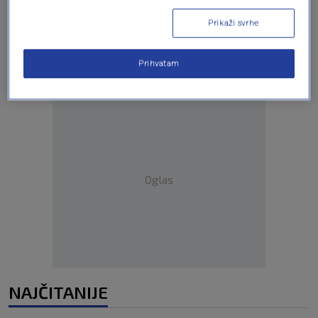
Oglas
Prikaži svrhe
Prihvatam
Oglas
NAJČITANIJE