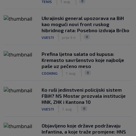
0
TENIS
7. aug.
Ukrajinski general upozorava na BiH
kao mogući novi front ruskog
hibridnog rata: Posebno izdvaja Brčko
|
|
0
VIJESTI
prije 6 h
Prefina ljetna salata od kupusa:
Kremasto savršenstvo koje najbolje
paše uz pečeno meso
|
|
0
COOKING
7. aug.
Ko ruši jedinstveni policijski sistem
FBiH? NS Mostar prozvala institucije
HNK, ZHK i Kantona 10
|
|
0
VIJESTI
7. aug.
Objavljeno koje države podržavaju
Infantina, a koje traže promjene: HNS