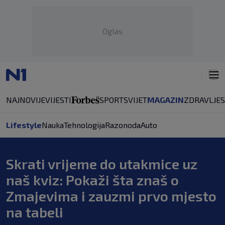
Oglas
NAJNOVIJE
VIJESTI
SPORT
SVIJET
MAGAZIN
ZDRAVLJE
Lifestyle
Nauka
Tehnologija
Razonoda
Auto
Skrati vrijeme do utakmice uz
naš kviz: Pokaži šta znaš o
Zmajevima i zauzmi prvo mjesto
na tabeli