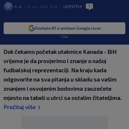
1
A. A.
LIFESTYLE
|
12. jun. 2026. 10:05
|
|
Dodajte N1 u omiljeni Google izvor
Više
Dok čekamo početak utakmice Kanada - BiH
vrijeme je da provjerimo i znanje o našoj
fudbalskoj reprezentaciji. Na kraju kada
odgovorite na sva pitanja u skladu sa vašim
znanjem i osvojenim bodovima zauzećete
mjesto na tabeli u utrci sa ostalim čitateljima.
Pročitaj više