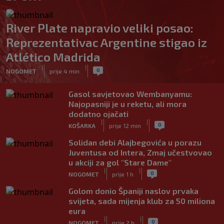
River Plate napravio veliki posao:
Reprezentativac Argentine stigao iz
Atlético Madrida
|
|
0
NOGOMET
prije 4 min
Gasol savjetovao Wembanyamu:
Najopasniji je u reketu, ali mora
dodatno ojačati
|
|
0
KOŠARKA
prije 12 min
Solidan debi Alajbegovića u porazu
Juventusa od Intera, Zmaj učestvovao
u akciji za gol "Stare Dame"
|
|
0
NOGOMET
prije 1 h
Golom donio Španiji naslov prvaka
svijeta, sada mijenja klub za 50 miliona
eura
|
|
0
NOGOMET
prije 2 h