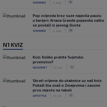
|
|
0
SHOWBIZ
5. aug.
Pop zvijezda kroz suze najavila pauzu
u karijeri: Ariana Grande pojasnila zašto
se povlači iz javnog života
|
|
0
SHOWBIZ
4. aug.
N1 KVIZ
Kviz: Koliko pratite Svjetsko
prvenstvo?
|
|
1
NOGOMET
22. jun.
Skrati vrijeme do utakmice uz naš kviz:
Pokaži šta znaš o Zmajevima i zauzmi
prvo mjesto na tabeli
|
|
1
LIFESTYLE
12. jun.