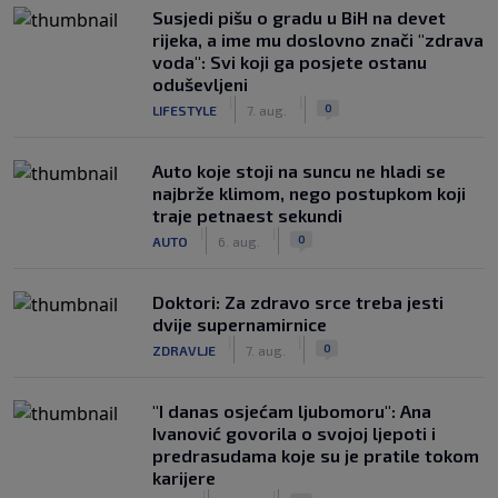
Susjedi pišu o gradu u BiH na devet
rijeka, a ime mu doslovno znači "zdrava
voda": Svi koji ga posjete ostanu
oduševljeni
|
|
0
LIFESTYLE
7. aug.
Auto koje stoji na suncu ne hladi se
najbrže klimom, nego postupkom koji
traje petnaest sekundi
|
|
0
AUTO
6. aug.
Doktori: Za zdravo srce treba jesti
dvije supernamirnice
|
|
0
ZDRAVLJE
7. aug.
"I danas osjećam ljubomoru": Ana
Ivanović govorila o svojoj ljepoti i
predrasudama koje su je pratile tokom
karijere
|
|