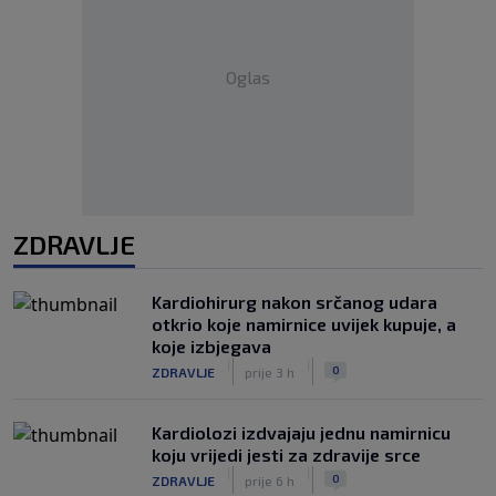
Oglas
ZDRAVLJE
Kardiohirurg nakon srčanog udara
otkrio koje namirnice uvijek kupuje, a
koje izbjegava
|
|
0
ZDRAVLJE
prije 3 h
Kardiolozi izdvajaju jednu namirnicu
koju vrijedi jesti za zdravije srce
|
|
0
ZDRAVLJE
prije 6 h