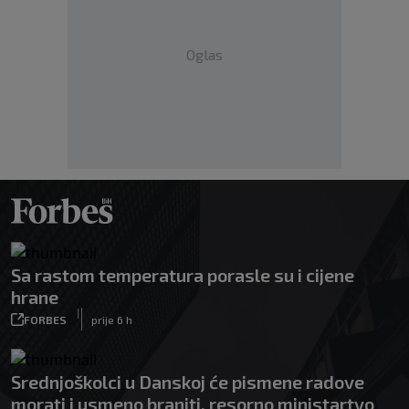
Oglas
Sa rastom temperatura porasle su i cijene
hrane
|
FORBES
prije 6 h
Srednjoškolci u Danskoj će pismene radove
morati i usmeno braniti, resorno ministartvo