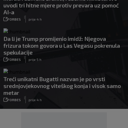
uvodi tri hitne mjere protiv prevara uz pomoć
AI-a
|
FORBES
prije 4 h
Da li je Trump promijenio imidž: Njegova
frizura tokom govora u Las Vegasu pokrenula
spekulacije
|
FORBES
prije 5 h
Treći unikatni Bugatti nazvan je po vrsti
srednjovjekovnog viteškog konja i visok samo
metar
|
FORBES
prije 4 h