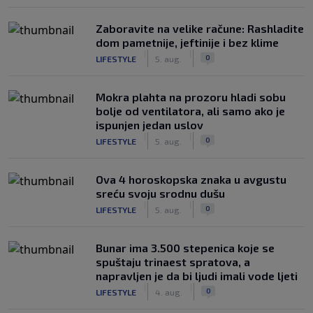
Zaboravite na velike račune: Rashladite
dom pametnije, jeftinije i bez klime
|
|
0
LIFESTYLE
5. aug.
Mokra plahta na prozoru hladi sobu
bolje od ventilatora, ali samo ako je
ispunjen jedan uslov
|
|
0
LIFESTYLE
5. aug.
Ova 4 horoskopska znaka u avgustu
sreću svoju srodnu dušu
|
|
0
LIFESTYLE
5. aug.
Bunar imа 3.500 stepenica koje se
spuštaju trinaest spratova, a
napravljen je da bi ljudi imali vode ljeti
|
|
0
LIFESTYLE
4. aug.