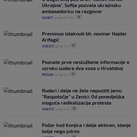
Ukrajina", Sofija pozvala ukrajinsku
ambasadoricu na razgovor
0
SVIJET
|
prije 41 min
|
Preminuo istaknuti bh. novinar Hajdar
Arifagić
0
VIJESTI
|
prije 1 h
|
Poznate prve neslužbene informacije o
uzroku sudara dva voza u Hrvatskoj
0
REGIJA
|
prije 1 h
|
Rudari i dalje ne žele napustiti jamu
"Raspotočje" u Zenici: Od ponedjeljka
moguća radikalizacija protesta
0
VIJESTI
|
prije 2 h
|
Požar kod Konjica i dalje aktivan, stanje
bolje nego jutros
0