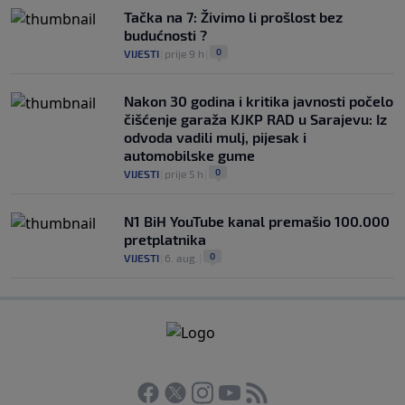
Tačka na 7: Živimo li prošlost bez
budućnosti ?
0
VIJESTI
|
prije 9 h
|
Nakon 30 godina i kritika javnosti počelo
čišćenje garaža KJKP RAD u Sarajevu: Iz
odvoda vadili mulj, pijesak i
automobilske gume
0
VIJESTI
|
prije 5 h
|
N1 BiH YouTube kanal premašio 100.000
pretplatnika
0
VIJESTI
|
6. aug.
|