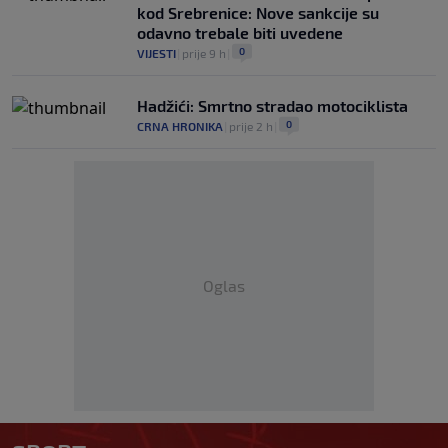
kod Srebrenice: Nove sankcije su
odavno trebale biti uvedene
0
VIJESTI
|
prije 9 h
|
Hadžići: Smrtno stradao motociklista
0
CRNA HRONIKA
|
prije 2 h
|
Oglas