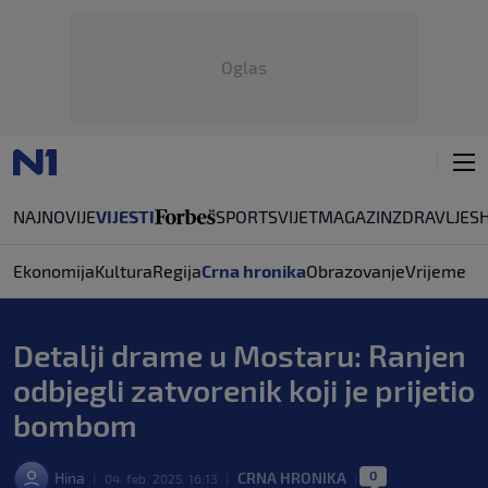
Oglas
NAJNOVIJE
VIJESTI
SPORT
SVIJET
MAGAZIN
ZDRAVLJE
S
Ekonomija
Kultura
Regija
Crna hronika
Obrazovanje
Vrijeme
Detalji drame u Mostaru: Ranjen
odbjegli zatvorenik koji je prijetio
bombom
0
Hina
CRNA HRONIKA
|
04. feb. 2025. 16:13
|
|