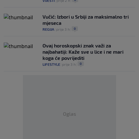
VIJESTI
|
prije 2 h
|
Vučić: Izbori u Srbiji za maksimalno tri
mjeseca
0
REGIJA
|
prije 3 h
|
Ovaj horoskopski znak važi za
najbahatiji: Kaže sve u lice i ne mari
koga će povrijediti
0
LIFESTYLE
|
prije 3 h
|
Oglas