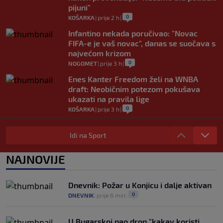
pijuni"
0
KOŠARKA
|
prije 2 h
|
Infantino nekada poručivao: "Novac
FIFA-e je vaš novac", danas se suočava s
najvećom krizom
0
NOGOMET
|
prije 3 h
|
Enes Kanter Freedom želi na WNBA
draft: Neobičnim potezom pokušava
ukazati na pravila lige
0
KOŠARKA
|
prije 3 h
|
Jakirovićev Hull City doživio prvi poraz
na pripremama, bolji bio Eintracht
Idi na Sport
0
NOGOMET
|
prije 3 h
|
NAJNOVIJE
Otkriven uzrok smrti NBA košarkaša:
Brandon Clarke preminuo od
kombinacije heroina i kokaina
Dnevnik: Požar u Konjicu i dalje aktivan
0
KOŠARKA
|
prije 3 h
|
0
DNEVNIK
|
prije 6 min
|
U Bugarskoj pao dron "kakav koristi