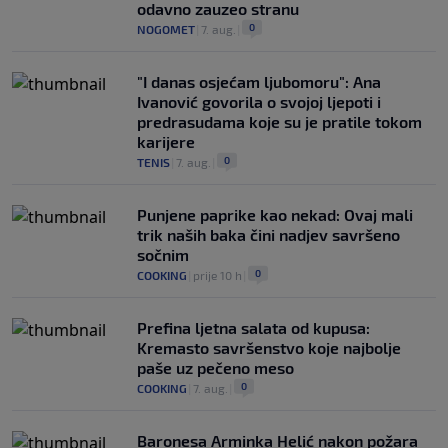
odavno zauzeo stranu
0
NOGOMET
|
7. aug.
|
"I danas osjećam ljubomoru": Ana
Ivanović govorila o svojoj ljepoti i
predrasudama koje su je pratile tokom
karijere
0
TENIS
|
7. aug.
|
Punjene paprike kao nekad: Ovaj mali
trik naših baka čini nadjev savršeno
sočnim
0
COOKING
|
prije 10 h
|
Prefina ljetna salata od kupusa:
Kremasto savršenstvo koje najbolje
paše uz pečeno meso
0
COOKING
|
7. aug.
|
Baronesa Arminka Helić nakon požara