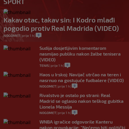
SPORT
Kakav otac, takav sin: I Kodro mlađi
pogodio protiv Real Madrida (VIDEO)
0
NOGOMET
|
prije 1 h
|
Sudija dosjetljivim komentarom
nasmijao publiku nakon žalbe tenisera
(VIDEO)
0
TENIS
|
prije 1 h
|
Haos u Irskoj: Navijač utrčao na teren i
nasrnuo na gostujuće fudbalere (VIDEO)
0
NOGOMET
|
prije 1 h
|
Rivalstvo je ostalo po strani: Real
Madrid se oglasio nakon teškog gubitka
Lionela Messija
0
NOGOMET
|
prije 1 h
|
WNBA igračice odgovorile Kanteru
nakon provokacije: "Nećemo biti politički