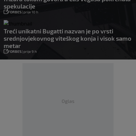
spekulacije
FORBES
|
prije 10 h
Treći unikatni Bugatti nazvan je po vrsti
srednjovjekovnog viteškog konja i visok samo
metar
FORBES
|
prije 9 h
Oglas