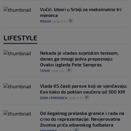
Vučić: Izbori u Srbiji za maksimalno tri
mjeseca
0
REGIJA
|
prije 3 h
|
LIFESTYLE
Nekada je vladao svjetskim tenisom,
danas ga mnogi jedva prepoznaju:
Ovako izgleda Pete Sampras
0
TENIS
|
prije 4 h
|
Vlada KS časti parove koji se vjenčavaju:
Evo kako do poklon vaučera od 300 KM
0
DOM I PORODICA
|
prije 4 h
|
Od ilegalnog prelaska granice i rada na
crno do reprezentacije: Nevjerovatna
životna priča albanskog fudbalera
0
NOGOMET
|
prije 4 h
|