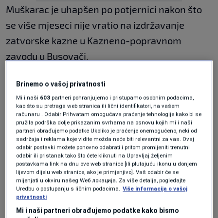
Muškarac je uhapšen po potjernici nakon što
se više mjeseci nije vratio na izdržavanje
zatvorske kazne u Kazneno-popravnom
zavodu u Busovači.
Brinemo o vašoj privatnosti
Nakon što ga je policija locirala u centru grada
Mi i naši
603
partneri pohranjujemo i pristupamo osobnim podacima,
te pokušala izvesti akciju on je zaprijetio
kao što su pretraga web stranica ili lični identifikatori, na vašem
računaru . Odabir Prihvatam omogućava praćenje tehnologije kako bi se
aktiviranjem ručne bombe. Policijski službenik
pružila podrška dolje prikazanim svrhama na osnovu kojih mi i naši
partneri obrađujemo podatke Ukoliko je praćenje onemogućeno, neki od
SIPA-e bio je prisiljen upotrijebiti vatreno
sadržaja i reklama koje vidite možda neće biti relevantni za vas. Ovaj
oružje, pri čemu je osumnjičeni zadobio
odabir postavki možete ponovno odabrati i pritom promijeniti trenutni
odabir ili pristanak tako što ćete kliknuti na Upravljaj željenim
prostrijelnu ranu u predjelu stopala. Nakon
postavkama link na dnu ove web stranice [ili plutajuću ikonu u donjem
lijevom dijelu web stranice, ako je primjenjivo]. Vaš odabir će se
toga, bomba mu je oduzeta, a osoba je
mijenjati u okviru našeg Wеб локација. Za više detalja, pogledajte
Uredbu o postupanju s ličnim podacima.
Više informacija o vašoj
stavljena pod nadzor, naveli su iz policije.
privatnosti
Mi i naši partneri obrađujemo podatke kako bismo