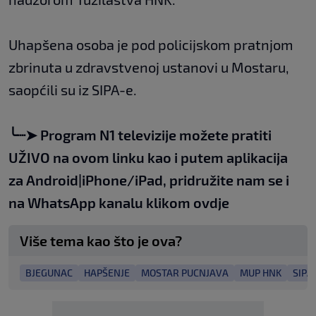
Uhapšena osoba je pod policijskom pratnjom
zbrinuta u zdravstvenoj ustanovi u Mostaru,
saopćili su iz SIPA-e.
╰┈➤
Program N1 televizije možete pratiti
UŽIVO na
ovom linku
kao i putem aplikacija
za
An
droid
|
iPhone/iPad,
pridružite nam se i
na WhatsApp kanalu klikom
ovdje
Više tema kao što je ova?
BJEGUNAC
HAPŠENJE
MOSTAR PUCNJAVA
MUP HNK
SIPA