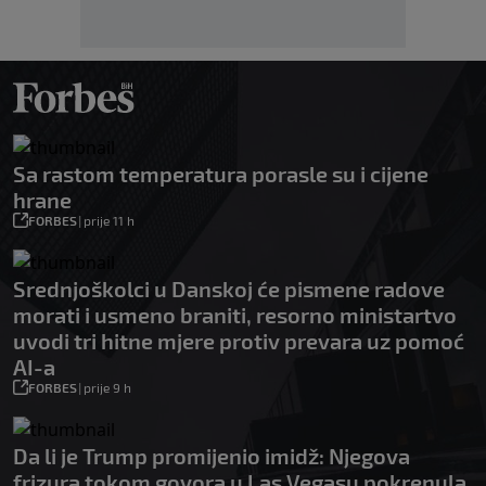
Sa rastom temperatura porasle su i cijene
hrane
FORBES
|
prije 11 h
Srednjoškolci u Danskoj će pismene radove
morati i usmeno braniti, resorno ministartvo
uvodi tri hitne mjere protiv prevara uz pomoć
AI-a
FORBES
|
prije 9 h
Da li je Trump promijenio imidž: Njegova
frizura tokom govora u Las Vegasu pokrenula