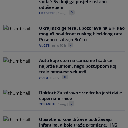
voda": Svi koji ga posjete ostanu
oduševljeni
0
LIFESTYLE
|
7. aug.
|
Ukrajinski general upozorava na BiH kao
mogući novi front ruskog hibridnog rata:
Posebno izdvaja Brčko
0
VIJESTI
|
prije 10 h
|
Auto koje stoji na suncu ne hladi se
najbrže klimom, nego postupkom koji
traje petnaest sekundi
0
AUTO
|
6. aug.
|
Doktori: Za zdravo srce treba jesti dvije
supernamirnice
0
ZDRAVLJE
|
7. aug.
|
Objavljeno koje države podržavaju
Infantina, a koje traže promjene: HNS