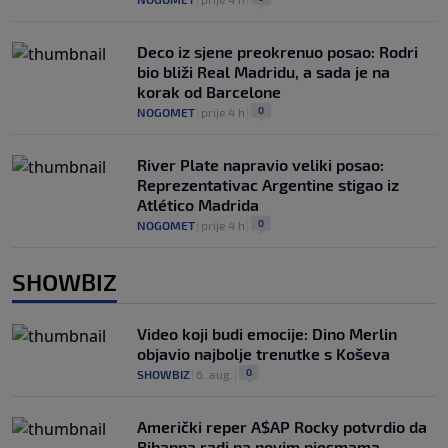
Deco iz sjene preokrenuo posao: Rodri
bio bliži Real Madridu, a sada je na
korak od Barcelone
0
NOGOMET
|
prije 4 h
|
River Plate napravio veliki posao:
Reprezentativac Argentine stigao iz
Atlético Madrida
0
NOGOMET
|
prije 4 h
|
SHOWBIZ
Video koji budi emocije: Dino Merlin
objavio najbolje trenutke s Koševa
0
SHOWBIZ
|
6. aug.
|
Američki reper A$AP Rocky potvrdio da
Rihanna radi na novim pjesmama