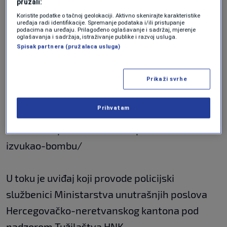
Lažni identitet i droga
pružali:
Koristite podatke o tačnoj geolokaciji. Aktivno skenirajte karakteristike
uređaja radi identifikacije. Spremanje podataka i/ili pristupanje
podacima na uređaju. Prilagođeno oglašavanje i sadržaj, mjerenje
oglašavanja i sadržaja, istraživanje publike i razvoj usluga.
Osumnjičeni je koristio lažni identitet, te je u
Spisak partnera (pružalaca usluga)
trenutku hapšenja posjedovao nepoznatu
količinu opojnih droga i naoružanja.
Prikaži svrhe
Prihvatam
https://n1info.ba/crna-hronika/drama-u-
mostaru-sipa-dosla-da-uhapsi-muskarca-on-
izvukao-bombu/
U toku je uviđaj koji provode policijski
službenici Ministarstva unutrašnjih poslova
Hercegovačko-neretvanskog kantona pod
nadzorom Tužilaštva HNK.