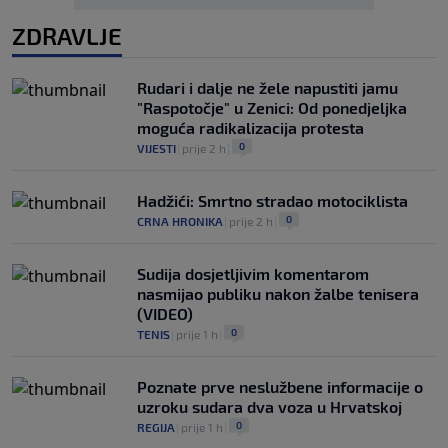
ZDRAVLJE
Rudari i dalje ne žele napustiti jamu
"Raspotočje" u Zenici: Od ponedjeljka
moguća radikalizacija protesta
0
VIJESTI
|
prije 2 h
|
Hadžići: Smrtno stradao motociklista
0
CRNA HRONIKA
|
prije 2 h
|
Sudija dosjetljivim komentarom
nasmijao publiku nakon žalbe tenisera
(VIDEO)
0
TENIS
|
prije 1 h
|
Poznate prve neslužbene informacije o
uzroku sudara dva voza u Hrvatskoj
0
REGIJA
|
prije 1 h
|