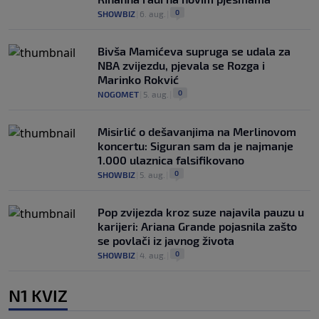
0
SHOWBIZ
|
6. aug.
|
Bivša Mamićeva supruga se udala za
NBA zvijezdu, pjevala se Rozga i
Marinko Rokvić
0
NOGOMET
|
5. aug.
|
Misirlić o dešavanjima na Merlinovom
koncertu: Siguran sam da je najmanje
1.000 ulaznica falsifikovano
0
SHOWBIZ
|
5. aug.
|
Pop zvijezda kroz suze najavila pauzu u
karijeri: Ariana Grande pojasnila zašto
se povlači iz javnog života
0
SHOWBIZ
|
4. aug.
|
N1 KVIZ